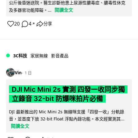
公斤後昏迷送院。醫生診斷他患上尿源性膿毒症、膿毒性休克
閱讀全文
及多器官功能障礙。...
20
4
分享
↗
3C科技
家居無線
影音產品
Vin
1 日
DJI Mic Mini 2s 實測 四發一收同步獨
立錄音 32-bit 防爆咪拍片必備
DJI 最新推出的 Mic Mini 2s 無線咪支援「四發一收」分軌錄
音，並首度下放 32-bit Float 浮點內錄功能。本文經實測其...
閱讀全文