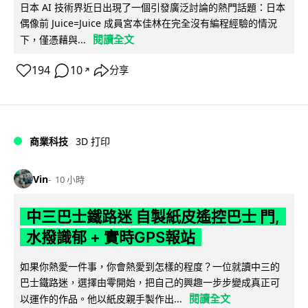
日本 AI 技術界近日出現了一個引發廣泛討論的熱門話題：日本
偶像前 Juice=Juice 成員宮本佳林在完全沒有編程經驗的情況
閱讀全文
下，僅憑藉與...
194
10
分享
↗
商業科技
3D 打印
Vin
10 小時
中三巴士鐵路迷 自製紙皮遙控巴士 門,
水撥識郁 + 實時GPS報站
如果你熱愛一件事，你會熱愛到怎樣的程度？一位就讀中三的
巴士鐵路迷，選擇由零開始，把自己的興趣一步步變成真正可
閱讀全文
以運作的作品。他以紙皮親手製作出...