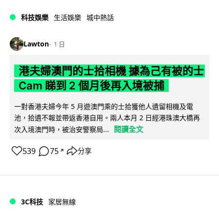
科技娛樂
生活娛樂
城中熱話
Lawton
1 日
港夫婦澳門的士拾相機 據為己有被的士
Cam 睇到 2 個月後再入境被捕
一對香港夫婦今年 5 月遊澳門乘的士拾獲他人遺留相機及電
池，拾遺不報並帶返香港自用。兩人本月 2 日經港珠澳大橋再
閱讀全文
次入境澳門時，被治安警察局...
539
75
分享
↗
3C科技
家居無線