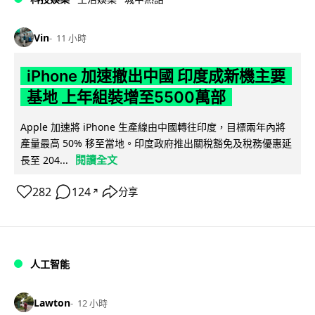
Vin
11 小時
iPhone 加速撤出中國 印度成新機主要
基地 上年組裝增至5500萬部
Apple 加速將 iPhone 生產線由中國轉往印度，目標兩年內將
產量最高 50% 移至當地。印度政府推出關稅豁免及稅務優惠延
閱讀全文
長至 204...
282
124
分享
↗
人工智能
Lawton
12 小時