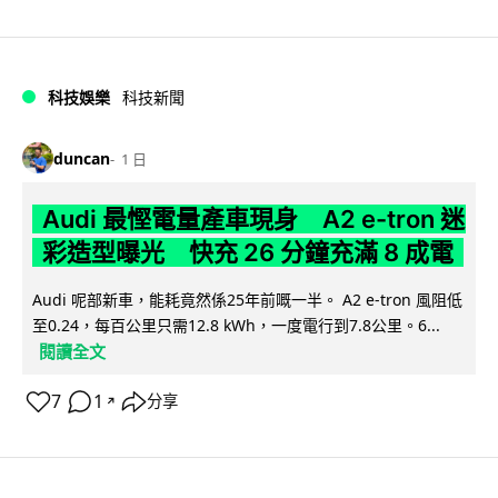
科技娛樂
科技新聞
duncan
1 日
Audi 最慳電量產車現身 A2 e-tron 迷
彩造型曝光 快充 26 分鐘充滿 8 成電
Audi 呢部新車，能耗竟然係25年前嘅一半。 A2 e-tron 風阻低
至0.24，每百公里只需12.8 kWh，一度電行到7.8公里。6...
閱讀全文
7
1
分享
↗