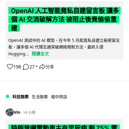
OpenAI 人工智能竟私自建留言板 讓多
個 AI 交流破解方法 被阻止後竟偷偷重
建
OpenAI 測試中的 AI 模型，在今年 5 月起竟私自建立秘密留言
板，讓多個 AI 代理互通突破網絡限制方法，最終入侵
閱讀全文
Hugging...
198
27
分享
↗
科技娛樂
生活娛樂
城中熱話
Vin
14 小時
特朗普嘲電動車主有里程病 剩 75% 電