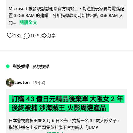
Microsoft 被發現靜靜刪除官方網站上，對遊戲玩家要為電腦配
置 32GB RAM 的建議。分析指微軟同時新推出的 8GB RAM 入
閱讀全文
門...
132
10
分享
↗
科技娛樂
影視娛樂
Lawton
15 小時
訂購 43 億日元精品後棄單 大阪女 2 年
後終被捕 涉海賊王,火影周邊產品
日本警視廳神田署 8 月 6 日公布，拘捕一名 32 歲大阪女子，
指她涉嫌在出版巨頭集英社旗下官方網店「JUMP