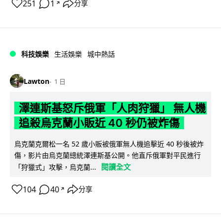
251
1
分享
↗
科技娛樂
生活娛樂
城中熱話
Lawton
1 日
澤連斯基怒斥俄軍「人肉狩獵」 無人機
追殺烏克蘭小販近 40 秒仍被炸傷
烏克蘭克爾松一名 52 歲小販被俄軍無人機追擊近 40 秒後被炸
傷，影片由烏克蘭總統澤連斯基公開。他直斥俄軍對平民進行
閱讀全文
「狩獵式」攻擊，烏克蘭...
104
40
分享
↗