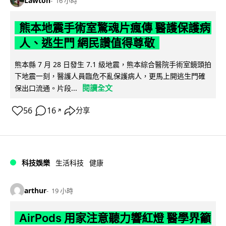
Lawton
16 小時
熊本地震手術室驚魂片瘋傳 醫護保護病
人、逃生門 網民讚值得尊敬
熊本縣 7 月 28 日發生 7.1 級地震，熊本綜合醫院手術室鏡頭拍
下地震一刻，醫護人員臨危不亂保護病人，更馬上開逃生門確
閱讀全文
保出口流通。片段...
56
16
分享
↗
科技娛樂
生活科技
健康
arthur
19 小時
AirPods 用家注意聽力響紅燈 醫學界籲