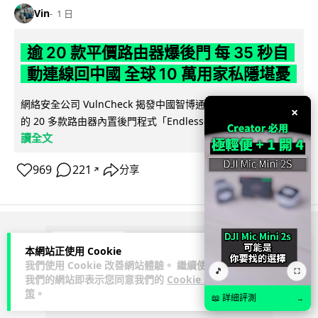
Vin
1 日
逾 20 款平價路由器爆後門 每 35 秒自
動連線回中國 全球 10 萬用家私隱堪憂
網絡安全公司 VulnCheck 揭發中國智博通電子（Zbtlink）生產
×
閱
的 20 多款路由器內置後門程式「Endlessdoors」（無盡...
讀全文
969
221
分享
↗
ADVERTISEMENT
本網站正使用 Cookie
我們使用 Cookie 改善網站體驗。 繼續使用
🎵
⛶
我們的網站即表示您同意我們的
Cookie 政
策
。
📖 詳細評測
→