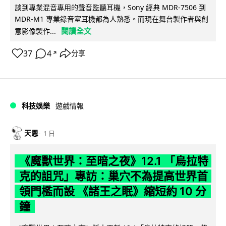
談到專業混音專用的聲音監聽耳機，Sony 經典 MDR-7506 到
MDR-M1 專業錄音室耳機都為人熟悉。而現在舞台製作者與創
閱讀全文
意影像製作...
37
4
分享
↗
科技娛樂
遊戲情報
天恩
1 日
《魔獸世界：至暗之夜》12.1 「烏拉特
克的詛咒」專訪：巢穴不為提高世界首
領門檻而設 《諸王之眠》縮短約 10 分
鐘