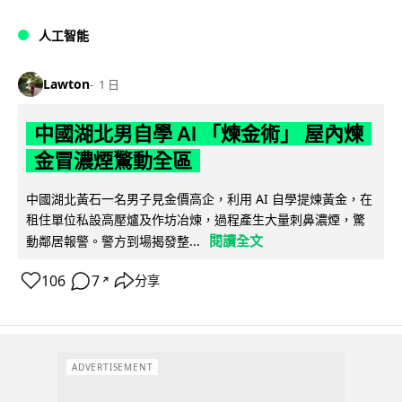
人工智能
Lawton
1 日
中國湖北男自學 AI 「煉金術」 屋內煉
金冒濃煙驚動全區
中國湖北黃石一名男子見金價高企，利用 AI 自學提煉黃金，在
租住單位私設高壓爐及作坊冶煉，過程產生大量刺鼻濃煙，驚
閱讀全文
動鄰居報警。警方到場揭發整...
106
7
分享
↗
ADVERTISEMENT