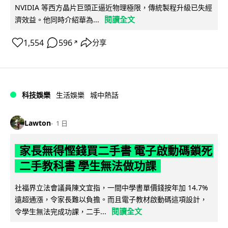
NVIDIA 等西方晶片巨頭正逼近物理極限，傳統製程升級已失經
閱讀全文
濟效益。他同時介紹華為...
1,554
596
分享
↗
科技娛樂
生活娛樂
城中熱話
Lawton
1 日
家長無得慳錢買二手書 電子啟動碼鎖死
二手教科書 學生無法做功課
社福界立法會議員陳文宜指，一間中學書單價錢按年加 14.7%
遠超通漲，令家長難以負擔。而且電子教材啟動碼這項設計，
閱讀全文
令學生無法完成功課，二手...