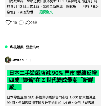
《魔獸世界：至暗之夜》版本更新 12.1「烏拉特克的詛咒」將
於 8 月 13 日正式上線，帶來全新區域「盤蛇島」、地城「毒牙
閱讀全文
祭壇」、新型態世...
115
分享
科技娛樂
遊戲情報
Lawton
1 日
日本二手遊戲店減 90% 門市 業績反增
四成 "懷舊"在 Z 世代變成最潮「新鮮
感」
日本零售巨頭 GEO 將懷舊遊戲銷售門市從 1,000 間大幅減至
99 間，但銷售額卻不降反升至過往的 1.4 倍。做到「減店增