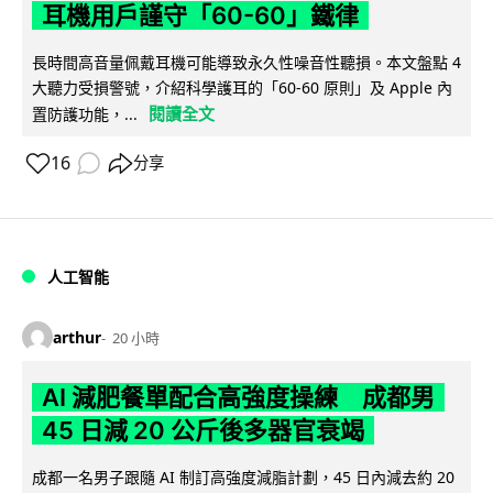
耳機用戶謹守「60-60」鐵律
長時間高音量佩戴耳機可能導致永久性噪音性聽損。本文盤點 4
大聽力受損警號，介紹科學護耳的「60-60 原則」及 Apple 內
閱讀全文
置防護功能，...
16
分享
人工智能
arthur
20 小時
AI 減肥餐單配合高強度操練 成都男
45 日減 20 公斤後多器官衰竭
成都一名男子跟隨 AI 制訂高強度減脂計劃，45 日內減去約 20