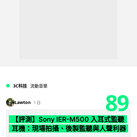
3C科技
流動音樂
89
Lawton
1 日
【評測】Sony IER-M500 入耳式監聽
耳機：現場拍攝、後製監聽與人聲利器