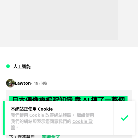
人工智能
Lawton
19 小時
日本偶像零編程知識 靠 AI 搞了一整個
直播系統 在日本技術界成為話題
本網站正使用 Cookie
我們使用 Cookie 改善網站體驗。 繼續使用
我們的網站即表示您同意我們的
Cookie 政
日本 AI 技術界近日出現了一個引發廣泛討論的熱門話題：日本
策
。
偶像前 Juice=Juice 成員宮本佳林在完全沒有編程經驗的情況
閱讀全文
下，僅憑藉與...