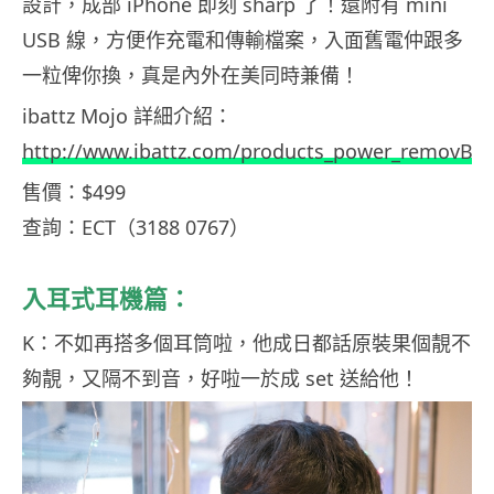
設計，成部 iPhone 即刻 sharp 了！還附有 mini
USB 線，方便作充電和傳輸檔案，入面舊電仲跟多
一粒俾你換，真是內外在美同時兼備！
ibattz Mojo 詳細介紹：
http://www.ibattz.com/products_power_removBat
售價：$499
查詢：ECT（3188 0767）
入耳式耳機篇：
K：不如再搭多個耳筒啦，他成日都話原裝果個靚不
夠靚，
又隔不到音，好啦一於成 set 送給他！