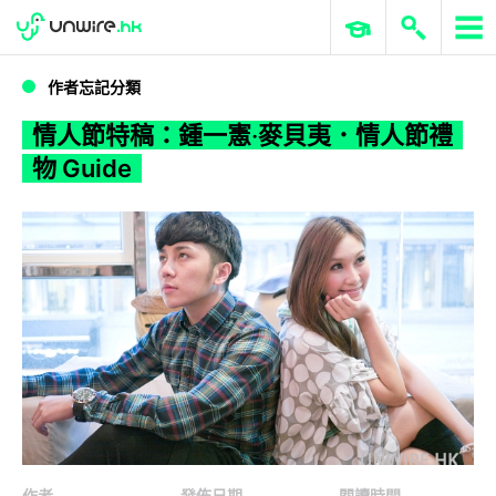
WWDC 2026
GenAI 與雲端科技專區
ERP 與商業 AI
情人節特稿：鍾一憲‧麥貝夷．情人節禮物 Guide
作者忘記分類
情人節特稿：鍾一憲‧麥貝夷．情人節禮
物 Guide
作者
發佈日期
閱讀時間