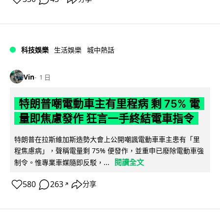
科技娛樂
生活娛樂
城中熱話
Vin
1 日
特朗普嘲電動車主有里程病 剩 75% 電
量即焦慮發作 狂言一手終結電車指令
特朗普在拉斯維加斯造勢大會上公開嘲諷電動車車主患有「里
程焦慮病」，聲稱電量剩 75% 便發作，並重申已廢除電動車強
閱讀全文
制令。惟專業車媒隨即反駁，...
580
263
分享
↗