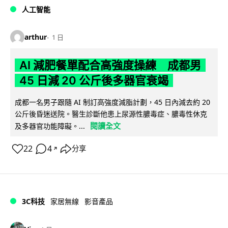
人工智能
arthur
1 日
AI 減肥餐單配合高強度操練 成都男
45 日減 20 公斤後多器官衰竭
成都一名男子跟隨 AI 制訂高強度減脂計劃，45 日內減去約 20
公斤後昏迷送院。醫生診斷他患上尿源性膿毒症、膿毒性休克
閱讀全文
及多器官功能障礙。...
22
4
分享
↗
3C科技
家居無線
影音產品