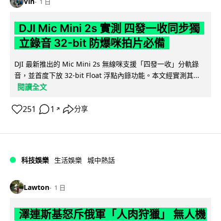
Vin
1 日
DJI Mic Mini 2s 實測 四發一收同步獨
立錄音 32-bit 防爆咪拍片必備
DJI 最新推出的 Mic Mini 2s 無線咪支援「四發一收」分軌錄
音，並首度下放 32-bit Float 浮點內錄功能。本文經實測其...
閱讀全文
251
1
分享
↗
科技娛樂
生活娛樂
城中熱話
Lawton
1 日
澤連斯基怒斥俄軍「人肉狩獵」 無人機