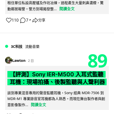
租住單位私設高壓爐及作坊冶煉，過程產生大量刺鼻濃煙，驚
閱讀全文
動鄰居報警。警方到場揭發整...
110
7
分享
↗
3C科技
流動音樂
89
Lawton
2 日
【評測】Sony IER-M500 入耳式監聽
耳機：現場拍攝、後製監聽與人聲利器
談到專業混音專用的聲音監聽耳機，Sony 經典 MDR-7506 到
MDR-M1 專業錄音室耳機都為人熟悉。而現在舞台製作者與創
閱讀全文
意影像製作...