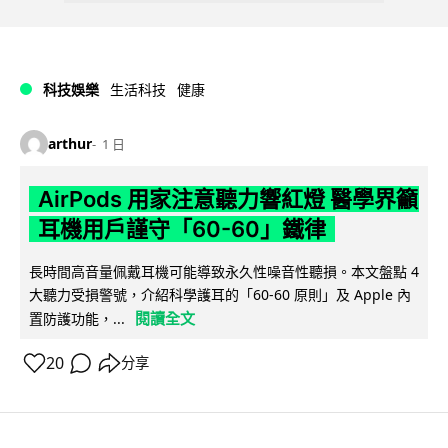
科技娛樂
生活科技
健康
arthur
1 日
AirPods 用家注意聽力響紅燈 醫學界籲
耳機用戶謹守「60-60」鐵律
長時間高音量佩戴耳機可能導致永久性噪音性聽損。本文盤點 4
大聽力受損警號，介紹科學護耳的「60-60 原則」及 Apple 內
閱讀全文
置防護功能，...
20
分享