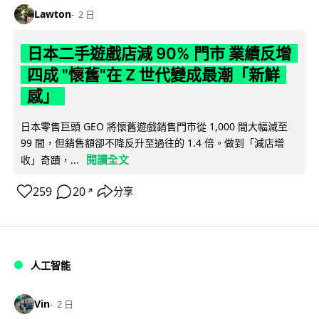
Lawton
2 日
日本二手遊戲店減 90% 門市 業績反增
四成 "懷舊"在 Z 世代變成最潮「新鮮
感」
日本零售巨頭 GEO 將懷舊遊戲銷售門市從 1,000 間大幅減至
99 間，但銷售額卻不降反升至過往的 1.4 倍。做到「減店增
閱讀全文
收」奇蹟，...
259
20
分享
↗
人工智能
Vin
2 日