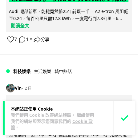
Audi 呢部新車，能耗竟然係25年前嘅一半。 A2 e-tron 風阻低
至0.24，每百公里只需12.8 kWh，一度電行到7.8公里。6...
閱讀全文
7
1
分享
↗
科技娛樂
生活娛樂
城中熱話
Vin
2 日
法國 8 月 11 日出新例 未經同意嚴禁
本網站正使用 Cookie
Cold Call 違規企業最高罰 345 萬
我們使用 Cookie 改善網站體驗。 繼續使用
我們的網站即表示您同意我們的
Cookie 政
法國將於 8 月 11 日起實施新例，全面禁止企業未經消費者同意
策
。
致電推銷，由「opt-out」拒接登記制轉為「opt-in」先徵同意