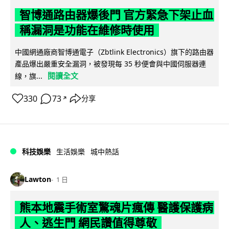
智博通路由器爆後門 官方緊急下架止血
稱漏洞是功能在維修時使用
中國網通廠商智博通電子（Zbtlink Electronics）旗下的路由器
產品爆出嚴重安全漏洞，被發現每 35 秒便會與中國伺服器連
閱讀全文
線，旗...
330
73
分享
↗
科技娛樂
生活娛樂
城中熱話
Lawton
1 日
熊本地震手術室驚魂片瘋傳 醫護保護病
人、逃生門 網民讚值得尊敬