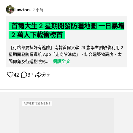
Lawton
7 小時
首爾大生 2 星期開發防曬地圖 一日暴增
2 萬人下載衝榜首
【行路都要揀好有遮陰】南韓首爾大學 23 歲學生劉敏俊利用 2
星期開發防曬導航 App「走向陰涼處」，結合建築物高度、太
閱讀全文
陽仰角及行道樹陰影...
42
3
分享
↗
ADVERTISEMENT