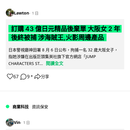
Lawton
1 日
訂購 43 億日元精品後棄單 大阪女 2 年
後終被捕 涉海賊王,火影周邊產品
日本警視廳神田署 8 月 6 日公布，拘捕一名 32 歲大阪女子，
指她涉嫌在出版巨頭集英社旗下官方網店「JUMP
閱讀全文
CHARACTERS ST...
67
9
分享
↗
商業科技
資訊保安
Vin
1 日