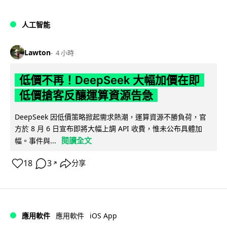
人工智能
Lawton
4 小時
低價不再！DeepSeek 大幅加價在即
低價搶客反釀運算資源告急
DeepSeek 因低價策略掀起需求熱潮，運算資源不勝負荷，官
方於 8 月 6 日宣布即將大幅上調 API 收費，惟未公布具體加
閱讀全文
幅。事件與...
18
3
分享
↗
iOS App
應用軟件
應用軟件