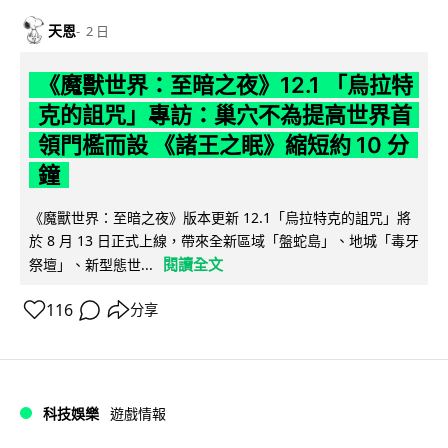
天恩
2 日
《魔獸世界：至暗之夜》12.1 「烏拉特
克的詛咒」專訪：巢穴不為提高世界首
領門檻而設 《諸王之眠》縮短約 10 分
鐘
《魔獸世界：至暗之夜》版本更新 12.1「烏拉特克的詛咒」將
於 8 月 13 日正式上線，帶來全新區域「盤蛇島」、地城「毒牙
閱讀全文
祭壇」、新型態世...
116
分享
科技娛樂
遊戲情報