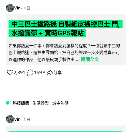
Vin
1 日
中三巴士鐵路迷 自製紙皮遙控巴士 門,
水撥識郁 + 實時GPS報站
如果你熱愛一件事，你會熱愛到怎樣的程度？一位就讀中三的
巴士鐵路迷，選擇由零開始，把自己的興趣一步步變成真正可
閱讀全文
以運作的作品。他以紙皮親手製作出...
2,891
169
分享
↗
科技娛樂
生活娛樂
城中熱話
Vin
1 日