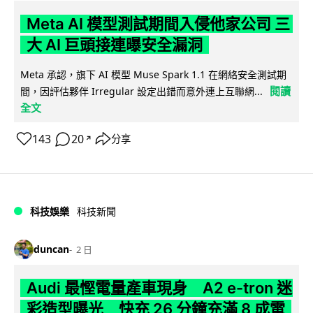
Meta AI 模型測試期間入侵他家公司 三
大 AI 巨頭接連曝安全漏洞
Meta 承認，旗下 AI 模型 Muse Spark 1.1 在網絡安全測試期
閱讀
間，因評估夥伴 Irregular 設定出錯而意外連上互聯網...
全文
143
20
分享
↗
科技娛樂
科技新聞
duncan
2 日
Audi 最慳電量產車現身 A2 e-tron 迷
彩造型曝光 快充 26 分鐘充滿 8 成電