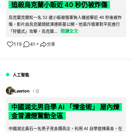
追殺烏克蘭小販近 40 秒仍被炸傷
烏克蘭克爾松一名 52 歲小販被俄軍無人機追擊近 40 秒後被炸
傷，影片由烏克蘭總統澤連斯基公開。他直斥俄軍對平民進行
閱讀全文
「狩獵式」攻擊，烏克蘭...
119
41
分享
↗
人工智能
Lawton
1 日
中國湖北男自學 AI 「煉金術」 屋內煉
金冒濃煙驚動全區
中國湖北黃石一名男子見金價高企，利用 AI 自學提煉黃金，在