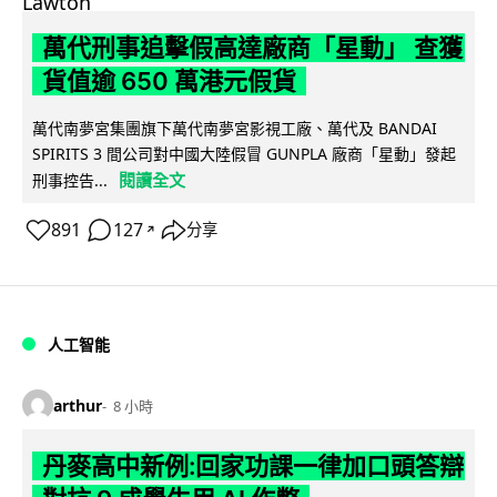
萬代刑事追擊假高達廠商「星動」 查獲
貨值逾 650 萬港元假貨
萬代南夢宮集團旗下萬代南夢宮影視工廠、萬代及 BANDAI
SPIRITS 3 間公司對中國大陸假冒 GUNPLA 廠商「星動」發起
閱讀全文
刑事控告...
891
127
分享
↗
人工智能
arthur
8 小時
丹麥高中新例:回家功課一律加口頭答辯