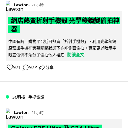
Lawton
21 小時
網店熱賣折射手機殼 光學稜鏡變偷拍神
器
中國有網上購物平台近日熱賣「折射手機殼」，利用光學稜鏡
原理讓手機在熒幕關閉狀態下亦能側面偷拍，賣家更以暗示字
閱讀全文
眼宣傳供不法分子偷拍他人裙底
971
97
分享
↗
3C科技
手提電話
Lawton
21 小時