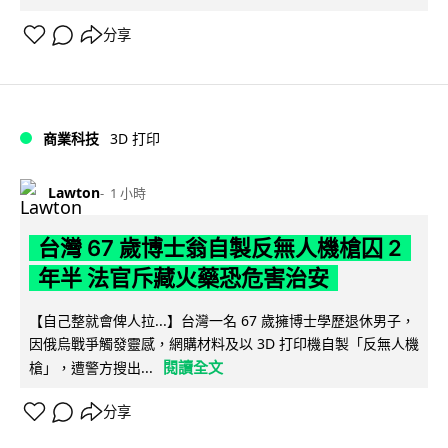
分享
商業科技
3D 打印
Lawton
1 小時
台灣 67 歲博士翁自製反無人機槍囚 2
年半 法官斥藏火藥恐危害治安
【自己整就會俾人拉...】台灣一名 67 歲擁博士學歷退休男子，
因俄烏戰爭觸發靈感，網購材料及以 3D 打印機自製「反無人機
閱讀全文
槍」，遭警方搜出...
分享