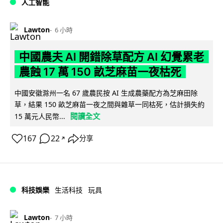
人工智能
Lawton
6 小時
中國農夫 AI 開錯除草配方 AI 幻覺累老
農蝕 17 萬 150 畝芝麻苗一夜枯死
中國安徽滁州一名 67 歲農民按 AI 生成農藥配方為芝麻田除
草，結果 150 畝芝麻苗一夜之間與雜草一同枯死，估計損失約
閱讀全文
15 萬元人民幣...
167
22
分享
↗
科技娛樂
生活科技
玩具
Lawton
7 小時