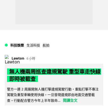
科技娛樂
生活科技
航拍
Lawton
6 小時
無人機兩周巡查違規駕駛 重型車走快線
即時被截查
警方一連 2 周展開無人機打擊違規駕駛行動，重點打擊不專注
駕駛及重型車輛使用快線，一旦發現違規即由地面交通警截
閱讀全文
查。行動配合警方今年上半年致命...