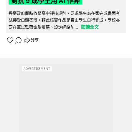
對抗 9 成學生用 AI 作弊
丹麥政府即時收緊高中評核規則，要求學生為在家完成書面考
試接受口頭答辯，藉此核實作品是否由學生自行完成。學校亦
閱讀全文
要在筆試監察電腦螢幕、設定網絡防...
分享
ADVERTISEMENT