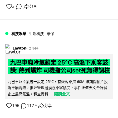
3
分享
科技娛樂
生活科技
環保
Lawton
2 小時
九巴車廂冷氣鎖定 25°C 高溫下乘客鼓
譟: 熱到爆炸 司機指公司set死無得調校
九巴車廂冷氣統一設定 25°C，有乘客乘搭 60M 線期間拍片投
訴車廂悶熱，批評管理層漠視乘客感受，事件正值天文台錄得
閱讀全文
史上最高氣溫。翻查資料...
196
117
分享
↗