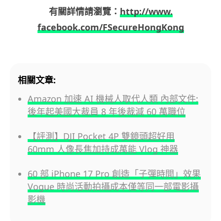
有關詳情請瀏覽：
http://www.
facebook.com/FSecureHongKong
相關文章:
Amazon 加速 AI 機械人取代人類 內部文件:
後年起美國大裁員 8 年後裁減 60 萬職位
【評測】DJI Pocket 4P 雙鏡頭超好用
60mm 人像長焦加持成萬能 Vlog 神器
60 部 iPhone 17 Pro 創造「子彈時間」效果
Vogue 時尚活動拍攝成本僅等同一部電影攝
影機