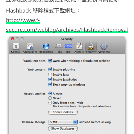
Flashback 移除程式下載網址：
http://www.f-
secure.com/weblog/archives/FlashbackRemoval.zi