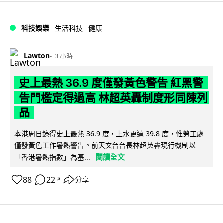
科技娛樂
生活科技
健康
Lawton
3 小時
史上最熱 36.9 度僅發黃色警告 紅黑警
告門檻定得過高 林超英轟制度形同陳列
品
本港周日錄得史上最熱 36.9 度，上水更達 39.8 度，惟勞工處
僅發黃色工作暑熱警告。前天文台台長林超英轟現行機制以
閱讀全文
「香港暑熱指數」為基...
88
22
分享
↗