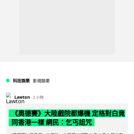
科技娛樂
影視娛樂
Lawton
2 小時
《奧德賽》大陸戲院都爆機 定格對白竟
同香港一樣 網民：乞丐詛咒