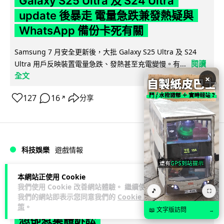
Galaxy S25 Ultra 及 S24 Ultra
update 後暴走 電量急跌兼發熱疑與
WhatsApp 備份卡死有關
Samsung 7 月安全更新後，大批 Galaxy S25 Ultra 及 S24
閱讀
Ultra 用戶反映裝置電量急跌、發熱甚至充電變慢。有...
全文
×
127
16
分享
↗
科技娛樂
遊戲情報
本網站正使用 Cookie
藍骨
22 小時
我們使用 Cookie 改善網站體驗。 繼續使用
🎵
⛶
我們的網站即表示您同意我們的
Cookie 政
任天堂多收關稅不作退款 業績報告理
策
。
📖 文字版訪問
→
想卻惹集體訴訟