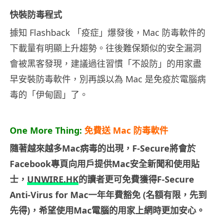
快裝防毒程式
據知 Flashback 「疫症」爆發後，Mac 防毒軟件的
下載量有明顯上升趨勢。往後難保類似的安全漏洞
會被黑客發現，建議過往習慣「不設防」的用家盡
早安裝防毒軟件，別再誤以為 Mac 是免疫於電腦病
毒的「伊甸園」了。
One More Thing:
免費送 Mac 防毒軟件
隨著越來越多
Mac
病毒的出現
，
F-Secure
將會於
Face
book
專頁向用戶提供
Mac
安全新聞和使用貼
士
，
UNWIRE
.HK
的讀者更可免費獲得
F-Secure
Anti-Virus for Mac
一年年費豁免
(
名額有限
，
先到
先得
)
，
希望使用
Mac
電
腦的用家上網時更加安心。