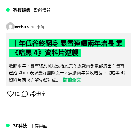
科技娛樂
遊戲情報
arthur
10 小時
十年低谷終翻身 暴雪連續兩年增長 靠
《暗黑 4》資料片逆襲
收購兩年，暴雪終於擺脫動視魔咒？總裁內部電郵流出：暴雪
已成 Xbox 表現最好團隊之一，連續兩年營收增長。《暗黑 4》
閱讀全文
資料片同《守望先鋒》成...
12
分享
3C科技
手提電話