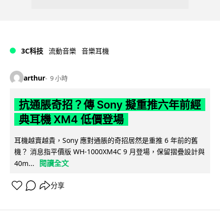
3C科技
流動音樂
音樂耳機
arthur
9 小時
抗通脹奇招？傳 Sony 擬重推六年前經
典耳機 XM4 低價登場
耳機越賣越貴，Sony 應對通脹的奇招居然是重推 6 年前的舊
機？ 消息指平價版 WH-1000XM4C 9 月登場，保留摺疊設計與
閱讀全文
40m...
分享