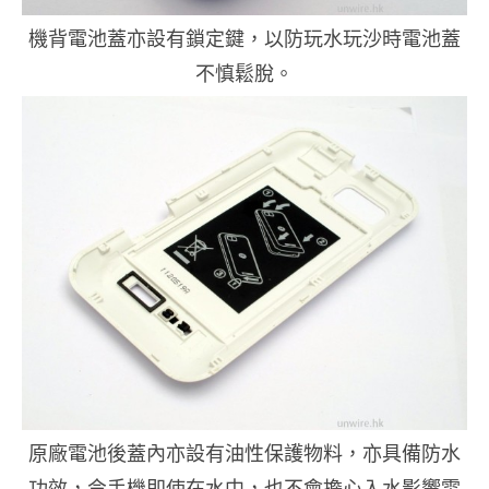
機背電池蓋亦設有鎖定鍵，以防玩水玩沙時電池蓋
不慎鬆脫。
原廠電池後蓋內亦設有油性保護物料，亦具備防水
功效，令手機即使在水中，也不會擔心入水影響電