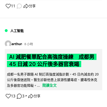
11
分享
人工智能
arthur
8 小時
AI 減肥餐單配合高強度操練 成都男
45 日減 20 公斤後多器官衰竭
成都一名男子跟隨 AI 制訂高強度減脂計劃，45 日內減去約 20
公斤後昏迷送院。醫生診斷他患上尿源性膿毒症、膿毒性休克
閱讀全文
及多器官功能障礙。...
13
3
分享
↗