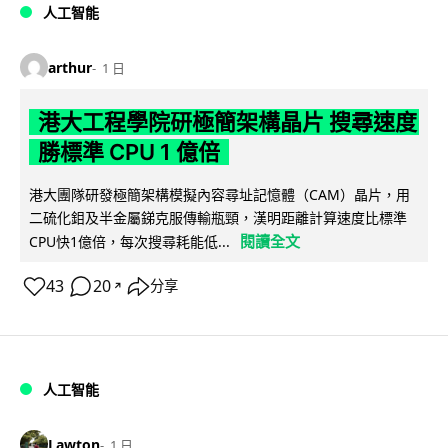
人工智能
arthur
1 日
港大工程學院研極簡架構晶片 搜尋速度
勝標準 CPU 1 億倍
港大團隊研發極簡架構模擬內容尋址記憶體（CAM）晶片，用
二硫化鉬及半金屬銻克服傳輸瓶頸，漢明距離計算速度比標準
閱讀全文
CPU快1億倍，每次搜尋耗能低...
43
20
分享
↗
人工智能
Lawton
1 日