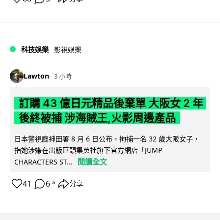
科技娛樂
影視娛樂
Lawton
3 小時
訂購 43 億日元精品後棄單 大阪女 2 年
後終被捕 涉海賊王,火影周邊產品
日本警視廳神田署 8 月 6 日公布，拘捕一名 32 歲大阪女子，
指她涉嫌在出版巨頭集英社旗下官方網店「JUMP
閱讀全文
CHARACTERS ST...
41
6
分享
↗