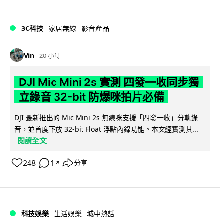
3C科技
家居無線
影音產品
Vin
20 小時
DJI Mic Mini 2s 實測 四發一收同步獨
立錄音 32-bit 防爆咪拍片必備
DJI 最新推出的 Mic Mini 2s 無線咪支援「四發一收」分軌錄
音，並首度下放 32-bit Float 浮點內錄功能。本文經實測其...
閱讀全文
248
1
分享
↗
科技娛樂
生活娛樂
城中熱話