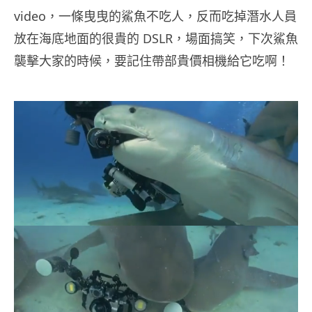
video，一條曳曳的鯊魚不吃人，反而吃掉潛水人員
放在海底地面的很貴的 DSLR，場面搞笑，下次鯊魚
襲擊大家的時候，要記住帶部貴價相機給它吃啊！