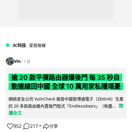
3C科技
家居無線
Vin
1 日
逾 20 款平價路由器爆後門 每 35 秒自
動連線回中國 全球 10 萬用家私隱堪憂
網絡安全公司 VulnCheck 揭發中國智博通電子（Zbtlink）生產
閱
的 20 多款路由器內置後門程式「Endlessdoors」（無盡...
讀全文
952
217
分享
↗