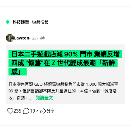
科技娛樂
遊戲情報
Lawton
23 小時
日本二手遊戲店減 90% 門市 業績反增
四成 "懷舊"在 Z 世代變成最潮「新鮮
感」
日本零售巨頭 GEO 將懷舊遊戲銷售門市從 1,000 間大幅減至
99 間，但銷售額卻不降反升至過往的 1.4 倍。做到「減店增
閱讀全文
收」奇蹟，...
235
19
分享
↗