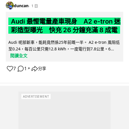
duncan
1 日
Audi 最慳電量產車現身 A2 e-tron 迷
彩造型曝光 快充 26 分鐘充滿 8 成電
Audi 呢部新車，能耗竟然係25年前嘅一半。 A2 e-tron 風阻低
至0.24，每百公里只需12.8 kWh，一度電行到7.8公里。6...
閱讀全文
7
1
分享
↗
ADVERTISEMENT