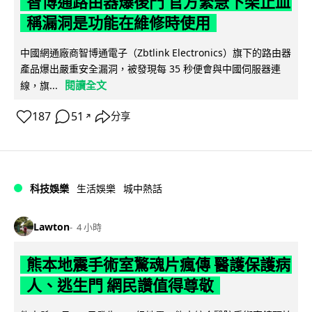
智博通路由器爆後門 官方緊急下架止血
稱漏洞是功能在維修時使用
中國網通廠商智博通電子（Zbtlink Electronics）旗下的路由器
產品爆出嚴重安全漏洞，被發現每 35 秒便會與中國伺服器連
閱讀全文
線，旗...
187
51
分享
↗
科技娛樂
生活娛樂
城中熱話
Lawton
4 小時
熊本地震手術室驚魂片瘋傳 醫護保護病
人、逃生門 網民讚值得尊敬