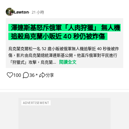
Lawton
21 小時
澤連斯基怒斥俄軍「人肉狩獵」 無人機
追殺烏克蘭小販近 40 秒仍被炸傷
烏克蘭克爾松一名 52 歲小販被俄軍無人機追擊近 40 秒後被炸
傷，影片由烏克蘭總統澤連斯基公開。他直斥俄軍對平民進行
閱讀全文
「狩獵式」攻擊，烏克蘭...
100
36
分享
↗
ADVERTISEMENT