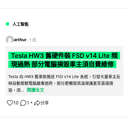
人工智能
arthur
1 日
Tesla HW3 舊硬件裝 FSD v14 Lite 頻
現過熱 部分電腦損毀車主須自費維修
Tesla 向 HW3 舊車款推送 FSD v14 Lite 系統，引發大量車主反
映自動駕駛電腦嚴重過熱，部分更觸發高溫保護甚至直接燒
閱讀全文
毀，須...
10
1
分享
↗