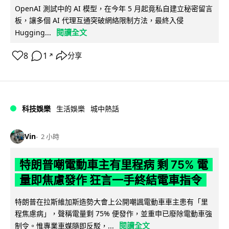
OpenAI 測試中的 AI 模型，在今年 5 月起竟私自建立秘密留言
板，讓多個 AI 代理互通突破網絡限制方法，最終入侵
閱讀全文
Hugging...
8
1
分享
↗
科技娛樂
生活娛樂
城中熱話
Vin
2 小時
特朗普嘲電動車主有里程病 剩 75% 電
量即焦慮發作 狂言一手終結電車指令
特朗普在拉斯維加斯造勢大會上公開嘲諷電動車車主患有「里
程焦慮病」，聲稱電量剩 75% 便發作，並重申已廢除電動車強
閱讀全文
制令。惟專業車媒隨即反駁，...