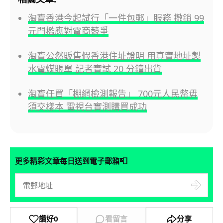
淘寶香港今起試行「一件包郵」服務 撤銷 99
元門檻應對電商競爭
淘寶公然販售假香港住址證明 用真實地址製
水電煤賬單 記者實試 20 分鐘出貨
淘寶任買「棚網檢測報告」 700元人民幣毋
須交樣本 電視台實測購買成功
📮
更多精彩文章每日送到電子郵箱
讚好
0
看留言
分享