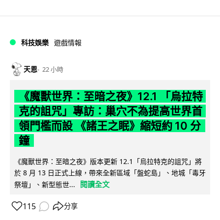
科技娛樂
遊戲情報
天恩
22 小時
《魔獸世界：至暗之夜》12.1 「烏拉特
克的詛咒」專訪：巢穴不為提高世界首
領門檻而設 《諸王之眠》縮短約 10 分
鐘
《魔獸世界：至暗之夜》版本更新 12.1「烏拉特克的詛咒」將
於 8 月 13 日正式上線，帶來全新區域「盤蛇島」、地城「毒牙
閱讀全文
祭壇」、新型態世...
115
分享