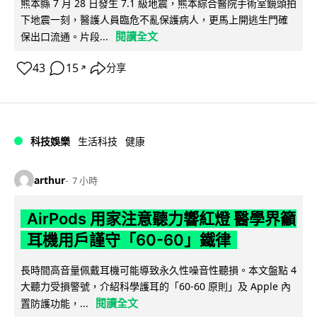
熊本縣 7 月 28 日發生 7.1 級地震，熊本綜合醫院手術室鏡頭拍
下地震一刻，醫護人員臨危不亂保護病人，更馬上開逃生門確
閱讀全文
保出口流通。片段...
43
15
分享
↗
科技娛樂
生活科技
健康
arthur
7 小時
AirPods 用家注意聽力響紅燈 醫學界籲
耳機用戶謹守「60-60」鐵律
長時間高音量佩戴耳機可能導致永久性噪音性聽損。本文盤點 4
大聽力受損警號，介紹科學護耳的「60-60 原則」及 Apple 內
閱讀全文
置防護功能，...