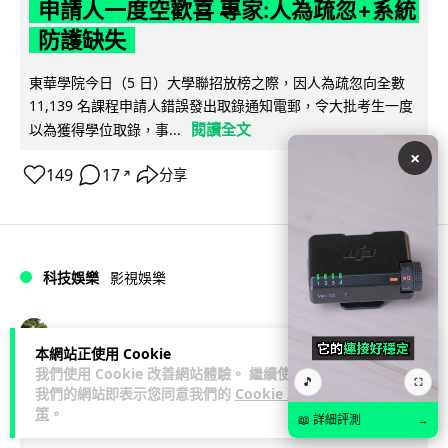
申請人一度空歡喜 專家:人為疏忽+系統
防護缺失
東華學院今日（5 日）大學聯招放榜之際，因人為疏忽向全數
11,139 名課程申請人錯誤發出取錄通知電郵，令大批考生一度
閱讀全文
以為獲得學位取錄，事...
×
149
17
分享
↗
科技娛樂
影視娛樂
Lawton
1 日
本網站正使用 Cookie
我們使用 Cookie 改善網站體驗。 繼續使用
🎵
Nicolas Cage 主演未上映電影 Netflix
⛶
我們的網站即表示您同意我們的
Cookie 政
策
。
遺失未加密母帶 被索償 8.19 億港元
📖 詳細評測
→