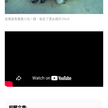
這條鯊魚像跟人玩一樣，偷走了潛水員的 DSLR
相關文章: