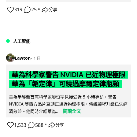
319
25
分享
↗
人工智能
Lawton
1 日
華為科學家警告 NVIDIA 已近物理極限
華為「韜定律」可繞過摩爾定律瓶頸
華為半導體首席科學家廖恒罕見接受近 5 小時專訪，警告
NVIDIA 等西方晶片巨頭正逼近物理極限，傳統製程升級已失經
閱讀全文
濟效益。他同時介紹華為...
1,533
588
分享
↗