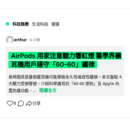
科技娛樂
生活科技
健康
arthur
6 小時
AirPods 用家注意聽力響紅燈 醫學界籲
耳機用戶謹守「60-60」鐵律
長時間高音量佩戴耳機可能導致永久性噪音性聽損。本文盤點 4
大聽力受損警號，介紹科學護耳的「60-60 原則」及 Apple 內
閱讀全文
置防護功能，...
9
分享