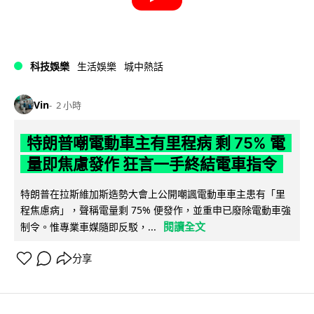
科技娛樂
生活娛樂
城中熱話
Vin
2 小時
特朗普嘲電動車主有里程病 剩 75% 電
量即焦慮發作 狂言一手終結電車指令
特朗普在拉斯維加斯造勢大會上公開嘲諷電動車車主患有「里
程焦慮病」，聲稱電量剩 75% 便發作，並重申已廢除電動車強
閱讀全文
制令。惟專業車媒隨即反駁，...
分享