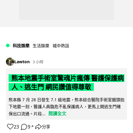
科技娛樂
生活娛樂
城中熱話
Lawton
3 小時
熊本地震手術室驚魂片瘋傳 醫護保護病
人、逃生門 網民讚值得尊敬
熊本縣 7 月 28 日發生 7.1 級地震，熊本綜合醫院手術室鏡頭拍
下地震一刻，醫護人員臨危不亂保護病人，更馬上開逃生門確
閱讀全文
保出口流通。片段...
23
9
分享
↗