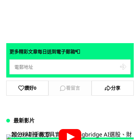
📮
更多精彩文章每日送到電子郵箱
讚好
0
看留言
分享
最新影片