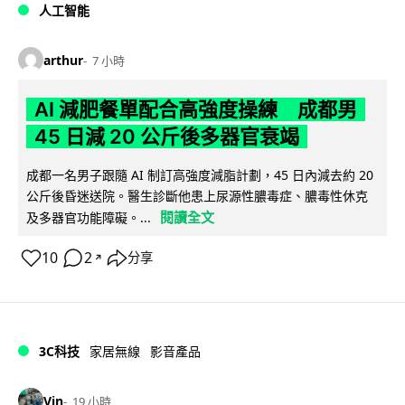
人工智能
arthur
7 小時
AI 減肥餐單配合高強度操練 成都男
45 日減 20 公斤後多器官衰竭
成都一名男子跟隨 AI 制訂高強度減脂計劃，45 日內減去約 20
公斤後昏迷送院。醫生診斷他患上尿源性膿毒症、膿毒性休克
閱讀全文
及多器官功能障礙。...
10
2
分享
↗
3C科技
家居無線
影音產品
Vin
19 小時