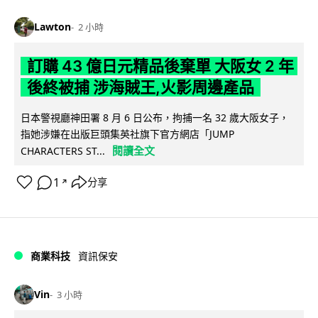
Lawton
2 小時
訂購 43 億日元精品後棄單 大阪女 2 年
後終被捕 涉海賊王,火影周邊產品
日本警視廳神田署 8 月 6 日公布，拘捕一名 32 歲大阪女子，
指她涉嫌在出版巨頭集英社旗下官方網店「JUMP
閱讀全文
CHARACTERS ST...
1
分享
↗
商業科技
資訊保安
Vin
3 小時