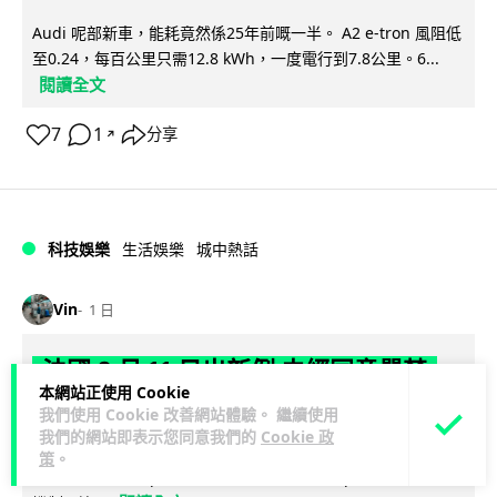
Audi 呢部新車，能耗竟然係25年前嘅一半。 A2 e-tron 風阻低
至0.24，每百公里只需12.8 kWh，一度電行到7.8公里。6...
閱讀全文
7
1
分享
↗
科技娛樂
生活娛樂
城中熱話
Vin
1 日
法國 8 月 11 日出新例 未經同意嚴禁
本網站正使用 Cookie
Cold Call 違規企業最高罰 345 萬
我們使用 Cookie 改善網站體驗。 繼續使用
我們的網站即表示您同意我們的
Cookie 政
法國將於 8 月 11 日起實施新例，全面禁止企業未經消費者同意
策
。
致電推銷，由「opt-out」拒接登記制轉為「opt-in」先徵同意