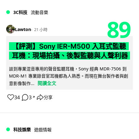
3C科技
流動音樂
89
Lawton
21 小時
【評測】Sony IER-M500 入耳式監聽
耳機：現場拍攝、後製監聽與人聲利器
談到專業混音專用的聲音監聽耳機，Sony 經典 MDR-7506 到
MDR-M1 專業錄音室耳機都為人熟悉。而現在舞台製作者與創
閱讀全文
意影像製作...
34
3
分享
↗
科技娛樂
遊戲情報