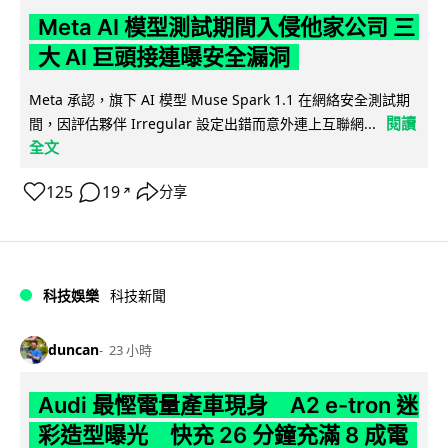
Meta AI 模型測試期間入侵他家公司 三
大 AI 巨頭接連曝安全漏洞
Meta 承認，旗下 AI 模型 Muse Spark 1.1 在網絡安全測試期
閱讀
間，因評估夥伴 Irregular 設定出錯而意外連上互聯網...
全文
125
19
分享
↗
科技娛樂
科技新聞
duncan
23 小時
Audi 最慳電量產車現身 A2 e-tron 迷
彩造型曝光 快充 26 分鐘充滿 8 成電