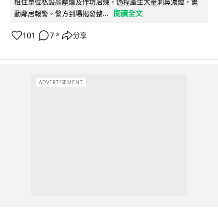
租住單位私設高壓爐及作坊冶煉，過程產生大量刺鼻濃煙，驚
閱讀全文
動鄰居報警。警方到場揭發整...
101
7
分享
↗
ADVERTISEMENT