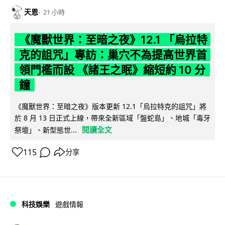
天恩
21 小時
《魔獸世界：至暗之夜》12.1 「烏拉特
克的詛咒」專訪：巢穴不為提高世界首
領門檻而設 《諸王之眠》縮短約 10 分
鐘
《魔獸世界：至暗之夜》版本更新 12.1「烏拉特克的詛咒」將
於 8 月 13 日正式上線，帶來全新區域「盤蛇島」、地城「毒牙
閱讀全文
祭壇」、新型態世...
115
分享
科技娛樂
遊戲情報