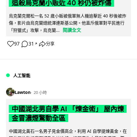
追殺烏克蘭小販近 40 秒仍被炸傷
烏克蘭克爾松一名 52 歲小販被俄軍無人機追擊近 40 秒後被炸
傷，影片由烏克蘭總統澤連斯基公開。他直斥俄軍對平民進行
閱讀全文
「狩獵式」攻擊，烏克蘭...
97
31
分享
↗
人工智能
Lawton
20 小時
中國湖北男自學 AI 「煉金術」 屋內煉
金冒濃煙驚動全區
中國湖北黃石一名男子見金價高企，利用 AI 自學提煉黃金，在