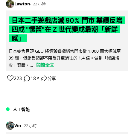
Lawton
22 小時
日本二手遊戲店減 90% 門市 業績反增
四成 "懷舊"在 Z 世代變成最潮「新鮮
感」
日本零售巨頭 GEO 將懷舊遊戲銷售門市從 1,000 間大幅減至
99 間，但銷售額卻不降反升至過往的 1.4 倍。做到「減店增
閱讀全文
收」奇蹟，...
223
18
分享
↗
人工智能
Vin
22 小時