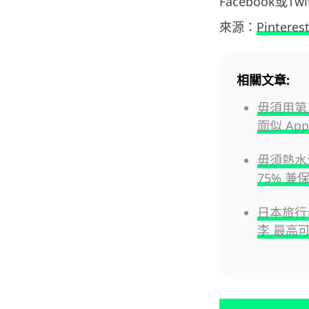
Facebook或T
來源：
Pinteres
相關文章:
毋須用第三
面似 Appl
毋須熱水沖
75% 
日本旅行毋
李 最高可