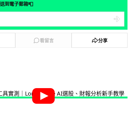
📮
送到電子郵箱
看留言
分享