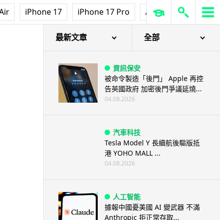
Air
iPhone 17
iPhone 17 Pro
AirPods Pro 3
Ap
最新文章
全部
資訊保安
被命令製造「後門」 Apple 再控
告英國政府 加密後門爭議延燒...
04.08.2026
汽車科技
Tesla Model Y 長續航後驅版抵
港 YOHO MALL ...
04.08.2026
人工智能
據報中國憂美國 AI 變武器 不滿
Anthropic 拒正常存取...