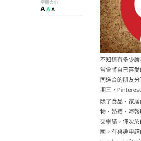
字體大小
A
A
A
不知道有多少讀
常會將自己喜愛的
同道合的朋友分享
期三，Pinter
除了食品、家居設
物、婚禮、海報印
交網絡，僅次於F
國。有興趣申請P