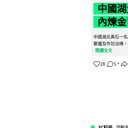
中國湖
內煉金
中國湖北黃石一名
壓爐及作坊冶煉，
閱讀全文
28
5
↗
3C科技
流動