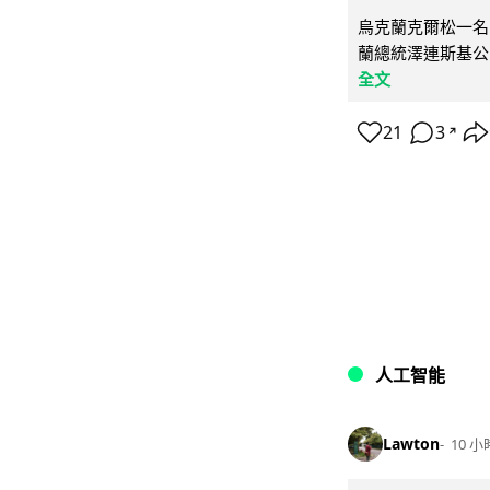
烏克蘭克爾松一名 
蘭總統澤連斯基公
全文
21
3
↗
人工智能
Lawton
10 小