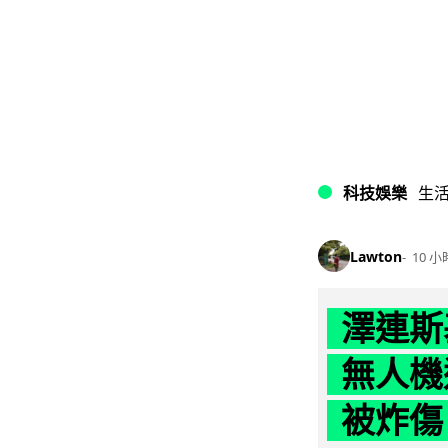
科技娛樂
生
Lawton
10 小
澤連斯
無人機
被炸傷