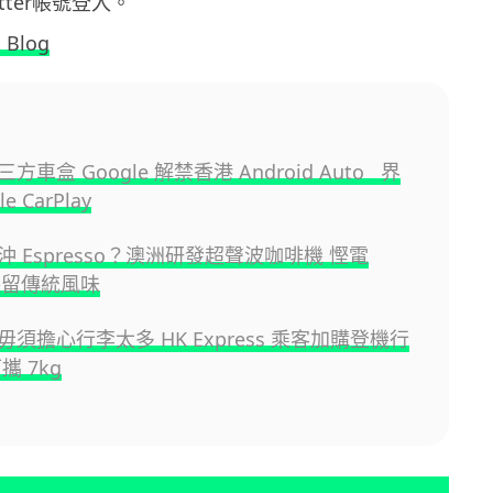
witter帳號登入。
t Blog
方車盒 Google 解禁香港 Android Auto 界
e CarPlay
 Espresso？澳洲研發超聲波咖啡機 慳電
兼保留傳統風味
須擔心行李太多 HK Express 乘客加購登機行
攜 7kg