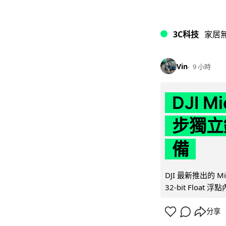
3C科技
家居
Vin
9 小時
DJI M
步獨立錄
備
DJI 最新推出的 
32-bit Float
分享