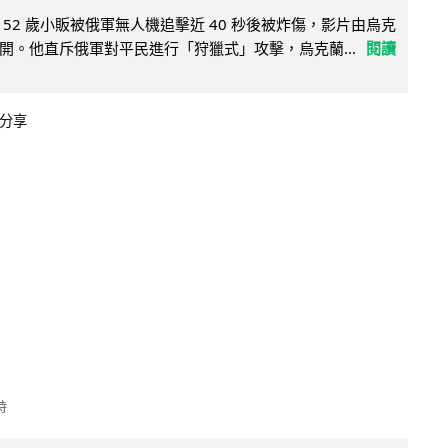
52 歲小販被俄軍無人機追擊近 40 秒後被炸傷，影片由烏克
開。他直斥俄軍對平民進行「狩獵式」攻擊，烏克蘭...
閱讀
分享
時