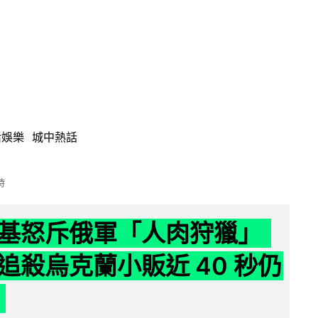
活娛樂
城中熱話
時
基怒斥俄軍「人肉狩獵」
追殺烏克蘭小販近 40 秒仍