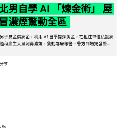
北男自學 AI 「煉金術」 屋
冒濃煙驚動全區
男子見金價高企，利用 AI 自學提煉黃金，在租住單位私設高
過程產生大量刺鼻濃煙，驚動鄰居報警。警方到場揭發整...
分享
音樂