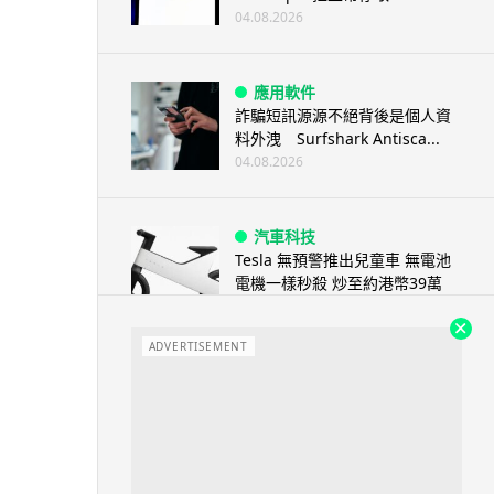
04.08.2026
應用軟件
詐騙短訊源源不絕背後是個人資
料外洩 Surfshark Antisca...
04.08.2026
汽車科技
Tesla 無預警推出兒童車 無電池
電機一樣秒殺 炒至約港幣39萬
04.08.2026
ADVERTISEMENT
iPhone app
歐盟再發功 Apple 終答應
iPhone 跨機剪貼簿將可貼 ...
04.08.2026