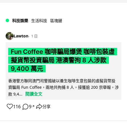
科技娛樂
生活科技
區塊鏈
Lawton
1 日
Fun Coffee 咖啡騙局爆煲 咖啡包裝虛
擬貨幣投資騙局 港澳警拘 8 人涉款
9,400 萬元
香港警方聯同澳門司警搗破以養生咖啡生意包裝的虛擬貨幣投
資騙局 Fun Coffee，兩地共拘捕 8 人，接獲逾 200 宗舉報，涉
閱讀全文
款 9,4...
116
9
分享
↗