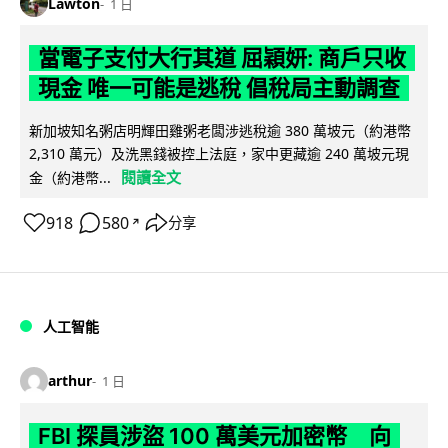
Lawton
1 日
當電子支付大行其道 屈穎妍: 商戶只收
現金 唯一可能是逃稅 倡稅局主動調查
新加坡知名粥店明輝田雞粥老闆涉逃稅逾 380 萬坡元（約港幣
2,310 萬元）及洗黑錢被控上法庭，家中更藏逾 240 萬坡元現
閱讀全文
金（約港幣...
918
580
分享
↗
人工智能
arthur
1 日
FBI 探員涉盜 100 萬美元加密幣 向