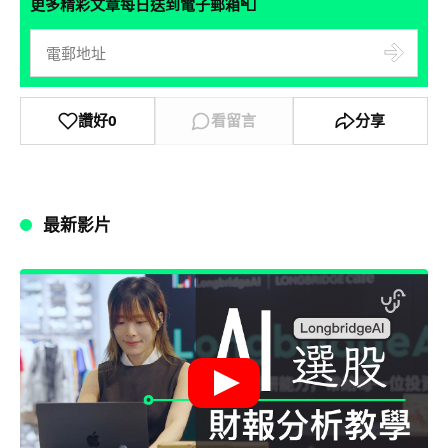
📮
更多精彩文章每日送到電子郵箱
讚好
0
看留言
分享
最新影片