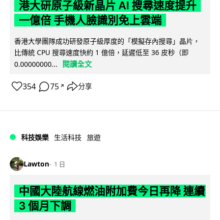
港大研原子級新晶片 AI 搜尋速度提升
一億倍 手機人臉識別免上雲端
香港大學團隊成功研發原子級厚度的「模擬存內搜尋」晶片，
比傳統 CPU 搜尋速度快約 1 億倍，延遲低至 36 皮秒（即
閱讀全文
0.00000000...
354
75
分享
↗
科技娛樂
生活科技
旅遊
Lawton
1 日
中國大陸航線燃油附加費今日再降 連續
3 個月下調