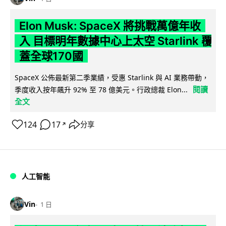
Elon Musk: SpaceX 將挑戰萬億年收
入 目標明年數據中心上太空 Starlink 覆
蓋全球170國
SpaceX 公佈最新第二季業績，受惠 Starlink 與 AI 業務帶動，
閱讀
季度收入按年飆升 92% 至 78 億美元。行政總裁 Elon...
全文
124
17
分享
↗
人工智能
Vin
1 日