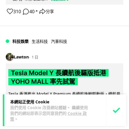
310
40
分享
↗
科技娛樂
生活科技
汽車科技
Lawton
1 日
Tesla Model Y 長續航後驅版抵港
YOHO MALL 率先試駕
Tesla 香港推出 Model Y Premium 長續航後輪驅動版，續航最
高達 691 公里，為家族中續航最長單摩打版本。新車即日起於
本網站正使用 Cookie
閱讀全文
元...
我們使用 Cookie 改善網站體驗。 繼續使用
我們的網站即表示您同意我們的
Cookie 政
策
。
92
19
分享
↗