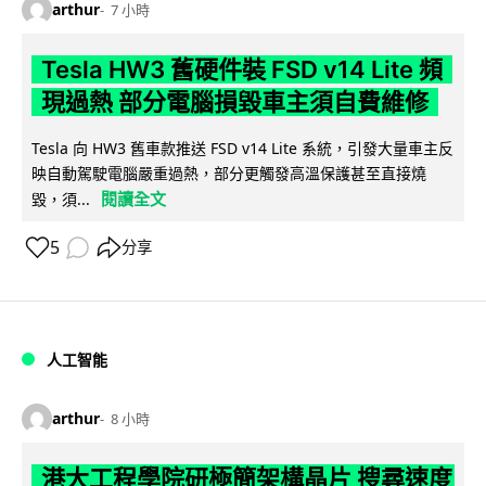
arthur
7 小時
Tesla HW3 舊硬件裝 FSD v14 Lite 頻
現過熱 部分電腦損毀車主須自費維修
Tesla 向 HW3 舊車款推送 FSD v14 Lite 系統，引發大量車主反
映自動駕駛電腦嚴重過熱，部分更觸發高溫保護甚至直接燒
閱讀全文
毀，須...
5
分享
人工智能
arthur
8 小時
港大工程學院研極簡架構晶片 搜尋速度