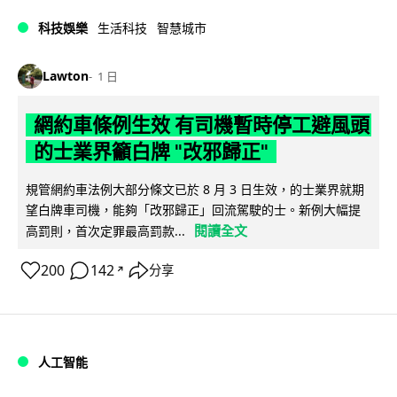
科技娛樂
生活科技
智慧城市
Lawton
1 日
網約車條例生效 有司機暫時停工避風頭
的士業界籲白牌 "改邪歸正"
規管網約車法例大部分條文已於 8 月 3 日生效，的士業界就期
望白牌車司機，能夠「改邪歸正」回流駕駛的士。新例大幅提
閱讀全文
高罰則，首次定罪最高罰款...
200
142
分享
↗
人工智能