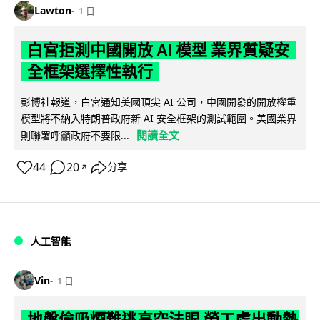
Lawton
1 日
白宮拒測中國開放 AI 模型 業界質疑安
全框架選擇性執行
彭博社報道，白宮通知美國頂尖 AI 公司，中國開發的開放權重
模型將不納入特朗普政府新 AI 安全框架的測試範圍。美國業界
閱讀全文
則聯署呼籲政府不要限...
44
20
分享
↗
人工智能
Vin
1 日
地盤偷吸煙難逃高空法眼 勞工處出動熱