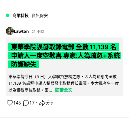
商業科技
資訊保安
Lawton
21 小時
東華學院誤發取錄電郵 全數 11,139 名
申請人一度空歡喜 專家:人為疏忽+系統
防護缺失
東華學院今日（5 日）大學聯招放榜之際，因人為疏忽向全數
11,139 名課程申請人錯誤發出取錄通知電郵，令大批考生一度
閱讀全文
以為獲得學位取錄，事...
145
17
分享
↗