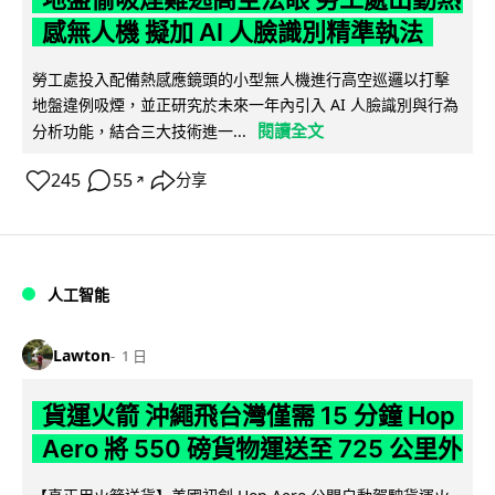
感無人機 擬加 AI 人臉識別精準執法
勞工處投入配備熱感應鏡頭的小型無人機進行高空巡邏以打擊
地盤違例吸煙，並正研究於未來一年內引入 AI 人臉識別與行為
閱讀全文
分析功能，結合三大技術進一...
245
55
分享
↗
人工智能
Lawton
1 日
貨運火箭 沖繩飛台灣僅需 15 分鐘 Hop
Aero 將 550 磅貨物運送至 725 公里外