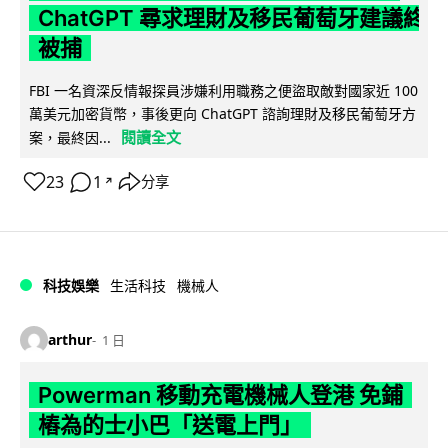
ChatGPT 尋求理財及移民葡萄牙建議終
被捕
FBI 一名資深反情報探員涉嫌利用職務之便盜取敵對國家近 100
萬美元加密貨幣，事後更向 ChatGPT 諮詢理財及移民葡萄牙方
閱讀全文
案，最終因...
23
1
分享
↗
科技娛樂
生活科技
機械人
arthur
1 日
Powerman 移動充電機械人登港 免鋪
樁為的士小巴「送電上門」