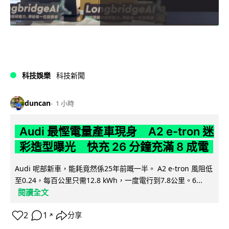
科技娛樂
科技新聞
duncan
1 小時
Audi 最慳電量產車現身 A2 e-tron 迷
彩造型曝光 快充 26 分鐘充滿 8 成電
Audi 呢部新車，能耗竟然係25年前嘅一半。 A2 e-tron 風阻低
至0.24，每百公里只需12.8 kWh，一度電行到7.8公里。6...
閱讀全文
2
1
分享
↗