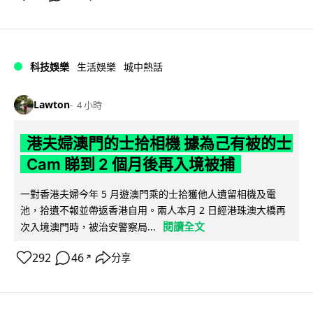
科技娛樂
生活娛樂
城中熱話
Lawton
4 小時
港夫婦澳門的士拾相機 據為己有被的士
Cam 睇到 2 個月後再入境被捕
一對香港夫婦今年 5 月遊澳門乘的士拾獲他人遺留相機及電
池，拾遺不報並帶返香港自用。兩人本月 2 日經港珠澳大橋再
閱讀全文
次入境澳門時，被治安警察局...
292
46
分享
↗