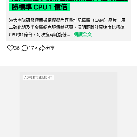
勝標準 CPU 1 億倍
港大團隊研發極簡架構模擬內容尋址記憶體（CAM）晶片，用
二硫化鉬及半金屬銻克服傳輸瓶頸，漢明距離計算速度比標準
閱讀全文
CPU快1億倍，每次搜尋耗能低...
36
17
分享
↗
ADVERTISEMENT