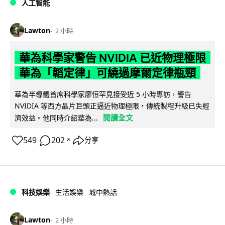
人工智能
Lawton
2 小時
華為科學家警告 NVIDIA 已近物理極限
華為「韜定律」可繞過摩爾定律瓶頸
華為半導體首席科學家廖恒罕見接受近 5 小時專訪，警告
NVIDIA 等西方晶片巨頭正逼近物理極限，傳統製程升級已失經
閱讀全文
濟效益。他同時介紹華為...
549
202
分享
↗
科技娛樂
生活娛樂
城中熱話
Lawton
2 小時