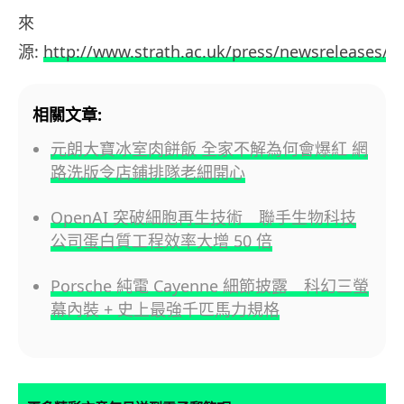
來
源:
http://www.strath.ac.uk/press/newsreleases/h
相關文章:
元朗大寶冰室肉餅飯 全家不解為何會爆紅 網
路洗版令店鋪排隊老細開心
OpenAI 突破細胞再生技術 聯手生物科技
公司蛋白質工程效率大增 50 倍
Porsche 純電 Cayenne 細節披露 科幻三螢
幕內裝 + 史上最強千匹馬力規格