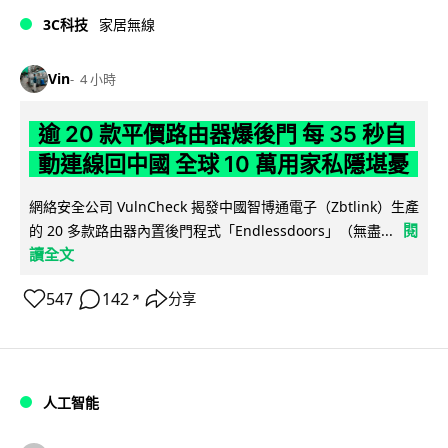
3C科技
家居無線
Vin
4 小時
逾 20 款平價路由器爆後門 每 35 秒自
動連線回中國 全球 10 萬用家私隱堪憂
網絡安全公司 VulnCheck 揭發中國智博通電子（Zbtlink）生產
閱
的 20 多款路由器內置後門程式「Endlessdoors」（無盡...
讀全文
547
142
分享
↗
人工智能