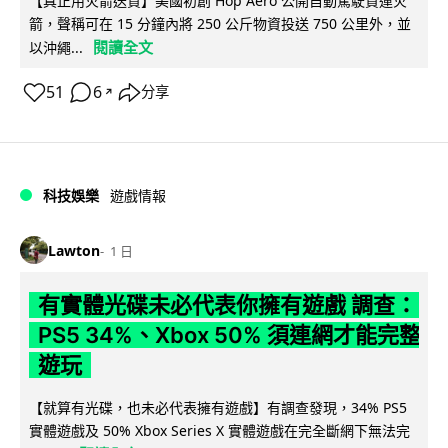
【真正用火箭送貨】美國初創 Hop Aero 公開自動駕駛貨運火
箭，聲稱可在 15 分鐘內將 250 公斤物資投送 750 公里外，並
閱讀全文
以沖繩...
51
6
分享
↗
科技娛樂
遊戲情報
Lawton
1 日
有實體光碟未必代表你擁有遊戲 調查：
PS5 34%、Xbox 50% 須連網才能完整
遊玩
【就算有光碟，也未必代表擁有遊戲】有調查發現，34% PS5
實體遊戲及 50% Xbox Series X 實體遊戲在完全斷網下無法完