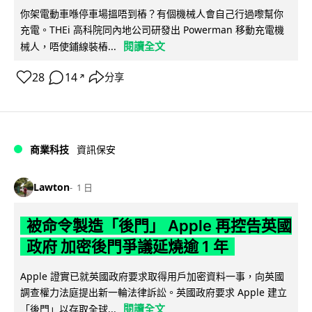
你架電動車喺停車場搵唔到樁？有個機械人會自己行過嚟幫你
充電。THEi 高科院同內地公司研發出 Powerman 移動充電機
閱讀全文
械人，唔使鋪線裝樁...
28
14
分享
↗
商業科技
資訊保安
Lawton
1 日
被命令製造「後門」 Apple 再控告英國
政府 加密後門爭議延燒逾 1 年
Apple 證實已就英國政府要求取得用戶加密資料一事，向英國
調查權力法庭提出新一輪法律訴訟。英國政府要求 Apple 建立
閱讀全文
「後門」以存取全球...