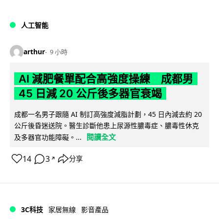
人工智能
arthur
9 小時
AI 減肥餐單配合高強度操練 成都男
45 日減 20 公斤後多器官衰竭
成都一名男子跟隨 AI 制訂高強度減脂計劃，45 日內減去約 20
公斤後昏迷送院。醫生診斷他患上尿源性膿毒症、膿毒性休克
閱讀全文
及多器官功能障礙。...
14
3
分享
↗
3C科技
家居無線
影音產品