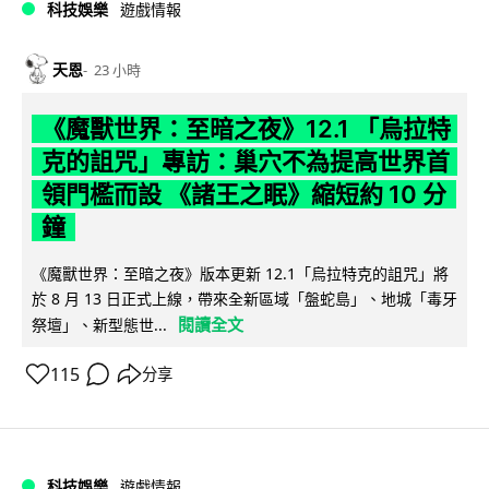
科技娛樂
遊戲情報
天恩
23 小時
《魔獸世界：至暗之夜》12.1 「烏拉特
克的詛咒」專訪：巢穴不為提高世界首
領門檻而設 《諸王之眠》縮短約 10 分
鐘
《魔獸世界：至暗之夜》版本更新 12.1「烏拉特克的詛咒」將
於 8 月 13 日正式上線，帶來全新區域「盤蛇島」、地城「毒牙
閱讀全文
祭壇」、新型態世...
115
分享
科技娛樂
遊戲情報