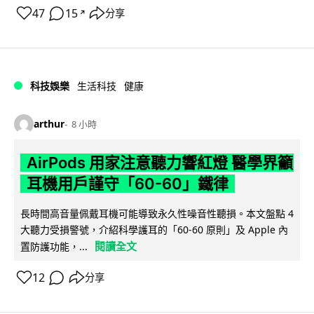
47
15
分享
↗
科技娛樂
生活科技
健康
arthur
8 小時
AirPods 用家注意聽力響紅燈 醫學界籲
耳機用戶謹守「60-60」鐵律
長時間高音量佩戴耳機可能導致永久性噪音性聽損。本文盤點 4
大聽力受損警號，介紹科學護耳的「60-60 原則」及 Apple 內
閱讀全文
置防護功能，...
12
分享