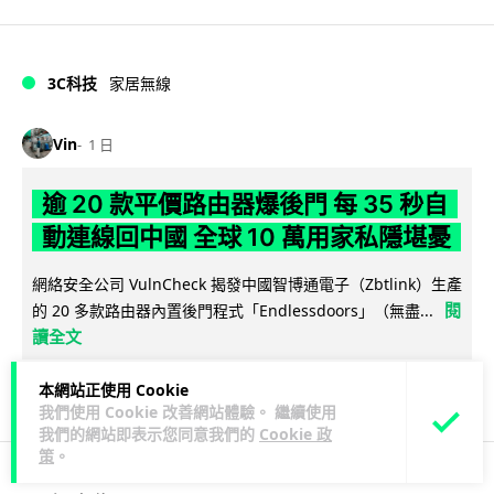
3C科技
家居無線
Vin
1 日
逾 20 款平價路由器爆後門 每 35 秒自
動連線回中國 全球 10 萬用家私隱堪憂
網絡安全公司 VulnCheck 揭發中國智博通電子（Zbtlink）生產
閱
的 20 多款路由器內置後門程式「Endlessdoors」（無盡...
讀全文
953
218
分享
↗
本網站正使用 Cookie
我們使用 Cookie 改善網站體驗。 繼續使用
我們的網站即表示您同意我們的
Cookie 政
策
。