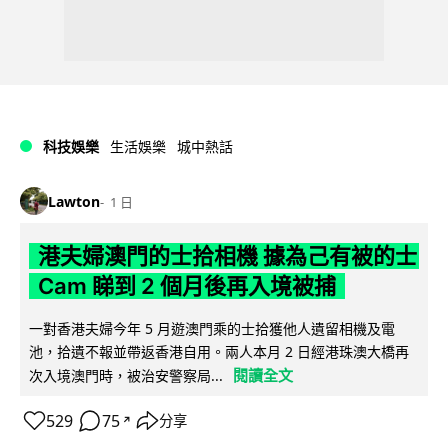
科技娛樂
生活娛樂
城中熱話
Lawton
1 日
港夫婦澳門的士拾相機 據為己有被的士
Cam 睇到 2 個月後再入境被捕
一對香港夫婦今年 5 月遊澳門乘的士拾獲他人遺留相機及電
池，拾遺不報並帶返香港自用。兩人本月 2 日經港珠澳大橋再
閱讀全文
次入境澳門時，被治安警察局...
529
75
分享
↗