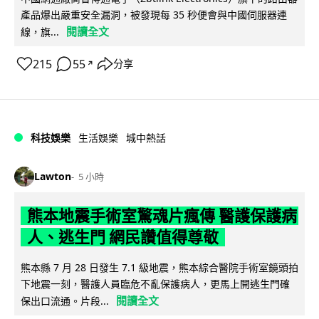
產品爆出嚴重安全漏洞，被發現每 35 秒便會與中國伺服器連
閱讀全文
線，旗...
215
55
分享
↗
科技娛樂
生活娛樂
城中熱話
Lawton
5 小時
熊本地震手術室驚魂片瘋傳 醫護保護病
人、逃生門 網民讚值得尊敬
熊本縣 7 月 28 日發生 7.1 級地震，熊本綜合醫院手術室鏡頭拍
下地震一刻，醫護人員臨危不亂保護病人，更馬上開逃生門確
閱讀全文
保出口流通。片段...