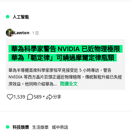
人工智能
Lawton
1 日
華為科學家警告 NVIDIA 已近物理極限
華為「韜定律」可繞過摩爾定律瓶頸
華為半導體首席科學家廖恒罕見接受近 5 小時專訪，警告
NVIDIA 等西方晶片巨頭正逼近物理極限，傳統製程升級已失經
閱讀全文
濟效益。他同時介紹華為...
1,539
589
分享
↗
科技娛樂
生活娛樂
城中熱話