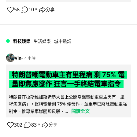
58
10
分享
↗
科技娛樂
生活娛樂
城中熱話
Vin
4 小時
特朗普嘲電動車主有里程病 剩 75% 電
量即焦慮發作 狂言一手終結電車指令
特朗普在拉斯維加斯造勢大會上公開嘲諷電動車車主患有「里
程焦慮病」，聲稱電量剩 75% 便發作，並重申已廢除電動車強
閱讀全文
制令。惟專業車媒隨即反駁，...
302
83
分享
↗