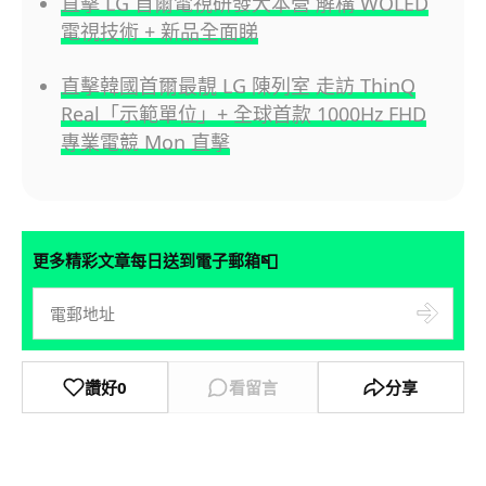
直擊 LG 首爾電視研發大本營 解構 WOLED
電視技術 + 新品全面睇
直擊韓國首爾最靚 LG 陳列室 走訪 ThinQ
Real「示範單位」+ 全球首款 1000Hz FHD
專業電競 Mon 直擊
📮
更多精彩文章每日送到電子郵箱
讚好
0
看留言
分享