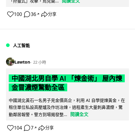
閱讀全文
「狩獵式」攻擊，烏克蘭...
100
36
分享
↗
人工智能
Lawton
22 小時
中國湖北男自學 AI 「煉金術」 屋內煉
金冒濃煙驚動全區
中國湖北黃石一名男子見金價高企，利用 AI 自學提煉黃金，在
租住單位私設高壓爐及作坊冶煉，過程產生大量刺鼻濃煙，驚
閱讀全文
動鄰居報警。警方到場揭發整...
104
7
分享
↗