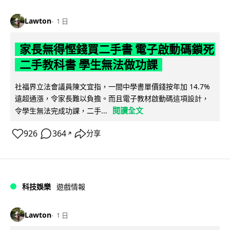
Lawton
1 日
家長無得慳錢買二手書 電子啟動碼鎖死
二手教科書 學生無法做功課
社福界立法會議員陳文宜指，一間中學書單價錢按年加 14.7%
遠超通漲，令家長難以負擔。而且電子教材啟動碼這項設計，
閱讀全文
令學生無法完成功課，二手...
926
364
分享
↗
科技娛樂
遊戲情報
Lawton
1 日