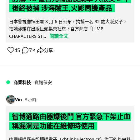
後終被捕 涉海賊王,火影周邊產品
日本警視廳神田署 8 月 6 日公布，拘捕一名 32 歲大阪女子，
指她涉嫌在出版巨頭集英社旗下官方網店「JUMP
閱讀全文
CHARACTERS ST...
45
7
分享
↗
商業科技
資訊保安
Vin
5 小時
智博通路由器爆後門 官方緊急下架止血
稱漏洞是功能在維修時使用
中國網通廠商智博通電子（Zbtlink Electronics）旗下的路由器