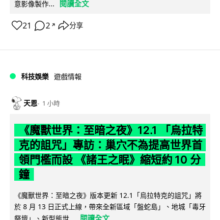
閱讀全文
意影像製作...
21
2
分享
↗
科技娛樂
遊戲情報
天恩
1 小時
《魔獸世界：至暗之夜》12.1 「烏拉特
克的詛咒」專訪：巢穴不為提高世界首
領門檻而設 《諸王之眠》縮短約 10 分
鐘
《魔獸世界：至暗之夜》版本更新 12.1「烏拉特克的詛咒」將
於 8 月 13 日正式上線，帶來全新區域「盤蛇島」、地城「毒牙
閱讀全文
祭壇」、新型態世...