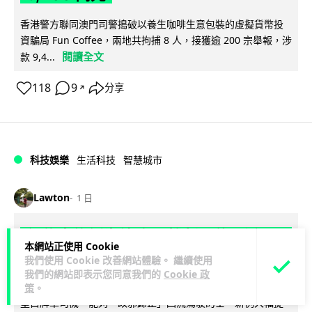
香港警方聯同澳門司警搗破以養生咖啡生意包裝的虛擬貨幣投
資騙局 Fun Coffee，兩地共拘捕 8 人，接獲逾 200 宗舉報，涉
閱讀全文
款 9,4...
118
9
分享
↗
科技娛樂
生活科技
智慧城市
Lawton
1 日
網約車條例生效 有司機暫時停工避風頭
本網站正使用 Cookie
的士業界籲白牌 "改邪歸正"
我們使用 Cookie 改善網站體驗。 繼續使用
我們的網站即表示您同意我們的
Cookie 政
規管網約車法例大部分條文已於 8 月 3 日生效，的士業界就期
策
。
望白牌車司機，能夠「改邪歸正」回流駕駛的士。新例大幅提