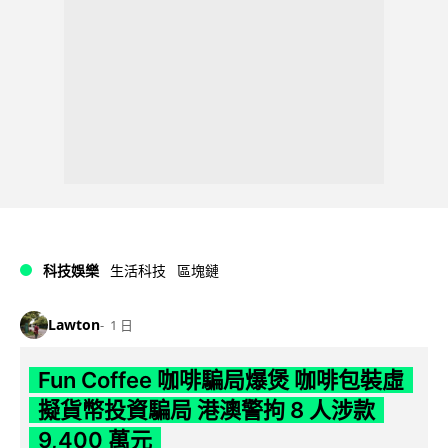
科技娛樂
生活科技
區塊鏈
Lawton
1 日
Fun Coffee 咖啡騙局爆煲 咖啡包裝虛
擬貨幣投資騙局 港澳警拘 8 人涉款
9,400 萬元