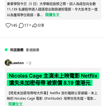
東華學院今日（5 日）大學聯招放榜之際，因人為疏忽向全數
11,139 名課程申請人錯誤發出取錄通知電郵，令大批考生一度
閱讀全文
以為獲得學位取錄，事...
145
17
分享
↗
科技娛樂
影視娛樂
Lawton
1 日
Nicolas Cage 主演未上映電影 Netflix
遺失未加密母帶 被索償 8.19 億港元
【唔見未加密母帶咁大件事】Netflix 洛杉磯辦公室被竊，未上
映的 Nicolas Cage 電影《Fortitude》母帶亦告失蹤。電影...
閱讀全文