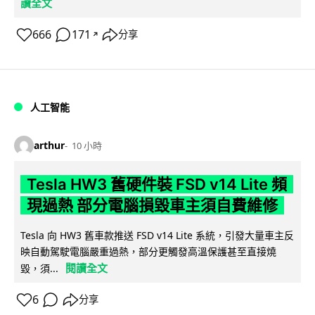
讀全文
666
171
分享
↗
人工智能
arthur
10 小時
Tesla HW3 舊硬件裝 FSD v14 Lite 頻
現過熱 部分電腦損毀車主須自費維修
Tesla 向 HW3 舊車款推送 FSD v14 Lite 系統，引發大量車主反
映自動駕駛電腦嚴重過熱，部分更觸發高溫保護甚至直接燒
閱讀全文
毀，須...
6
分享