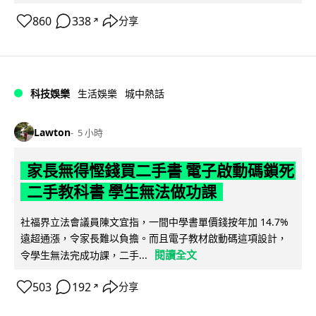
860
338
分享
↗
科技娛樂
生活娛樂
城中熱話
Lawton
5 小時
家長無得慳錢買二手書 電子啟動碼鎖死
二手教科書 學生無法做功課
社福界立法會議員陳文宜指，一間中學書單價錢按年加 14.7%
遠超通漲，令家長難以負擔。而且電子教材啟動碼這項設計，
閱讀全文
令學生無法完成功課，二手...
503
192
分享
↗