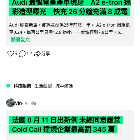
Audi 最慳電量產車現身 A2 e-tron 迷
彩造型曝光 快充 26 分鐘充滿 8 成電
Audi 呢部新車，能耗竟然係25年前嘅一半。 A2 e-tron 風阻低
至0.24，每百公里只需12.8 kWh，一度電行到7.8公里。6...
閱讀全文
5
1
分享
↗
科技娛樂
生活娛樂
城中熱話
Vin
4 小時
法國 8 月 11 日出新例 未經同意嚴禁
Cold Call 違規企業最高罰 345 萬