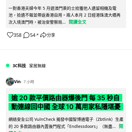
一對香港夫婦今年 5 月遊澳門乘的士拾獲他人遺留相機及電
池，拾遺不報並帶返香港自用。兩人本月 2 日經港珠澳大橋再
閱讀全文
次入境澳門時，被治安警察局...
358
54
分享
↗
3C科技
家居無線
Vin
7 小時
逾 20 款平價路由器爆後門 每 35 秒自
動連線回中國 全球 10 萬用家私隱堪憂
網絡安全公司 VulnCheck 揭發中國智博通電子（Zbtlink）生產
閱
的 20 多款路由器內置後門程式「Endlessdoors」（無盡...