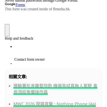
相關文章:
運輸署批准蘿蔔快跑 機場島試真無人駕駛 車
毋須設後備操作員
MWC 2026 現場直擊 : Nothing Phone (4a)