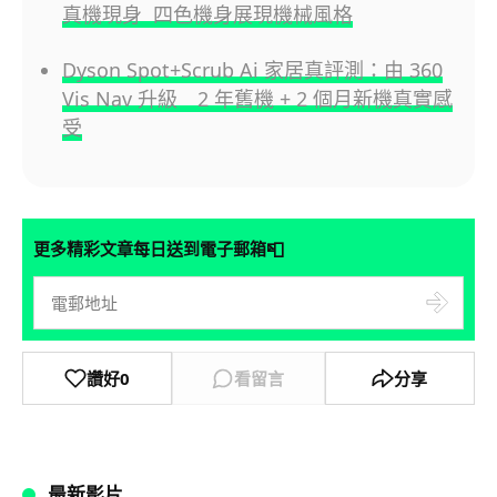
真機現身 四色機身展現機械風格
Dyson Spot+Scrub Ai 家居真評測：由 360
Vis Nav 升級 2 年舊機 + 2 個月新機真實感
受
📮
更多精彩文章每日送到電子郵箱
讚好
0
看留言
分享
最新影片