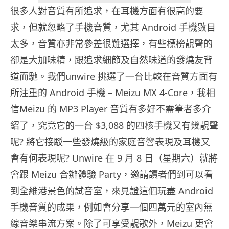
很多人對音質有所追求，在耳機方面有很高的要
求，但就忽略了手機音質，尤其 Android 手機數目
太多，音質亦非常參差很難選擇，有些標榜靚聲的
卻是大加味精，跟追求細節及自然味道的發燒友背
道而馳。我們unwire 挑選了一台比較在音質方面有
所注重的 Android 手機 – Meizu MX 4-Core，我相
信Meizu 的 MP3 Player 音質有多好不需筆者多介
紹了，究竟它的一台 $3,088 的四核手機又有幾靚聲
呢? 將它接駁一些發燒級的家庭音響表現及耳機又
會有何表現呢? Unwire 在 9 月 8 日（星期六）就將
會跟 Meizu 合辦體驗 Party，邀請讀者們到可以看
到全維港景色的試音室，來見證這個玩盡 Android
手機音質的成果，例如會分享一個四萬元的室內無
線音樂串流方案。除了可享受靚歌外，Meizu 更會