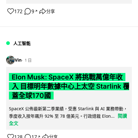
172
9
分享
↗
人工智能
Vin
1 日
Elon Musk: SpaceX 將挑戰萬億年收
入 目標明年數據中心上太空 Starlink 覆
蓋全球170國
SpaceX 公佈最新第二季業績，受惠 Starlink 與 AI 業務帶動，
閱讀
季度收入按年飆升 92% 至 78 億美元。行政總裁 Elon...
全文
128
17
分享
↗