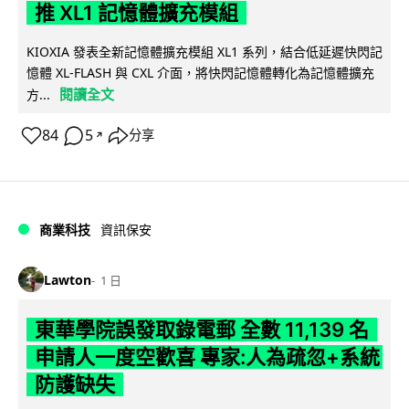
推 XL1 記憶體擴充模組
KIOXIA 發表全新記憶體擴充模組 XL1 系列，結合低延遲快閃記
憶體 XL-FLASH 與 CXL 介面，將快閃記憶體轉化為記憶體擴充
閱讀全文
方...
84
5
分享
↗
商業科技
資訊保安
Lawton
1 日
東華學院誤發取錄電郵 全數 11,139 名
申請人一度空歡喜 專家:人為疏忽+系統
防護缺失