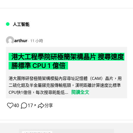
人工智能
arthur
11 小時
港大工程學院研極簡架構晶片 搜尋速度
勝標準 CPU 1 億倍
港大團隊研發極簡架構模擬內容尋址記憶體（CAM）晶片，用
二硫化鉬及半金屬銻克服傳輸瓶頸，漢明距離計算速度比標準
閱讀全文
CPU快1億倍，每次搜尋耗能低...
40
17
分享
↗