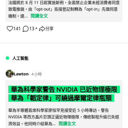
法國將於 8 月 11 日起實施新例，全面禁止企業未經消費者同意
致電推銷，由「opt-out」拒接登記制轉為「opt-in」先徵同意
閱讀全文
機制。違...
141
13
分享
↗
人工智能
Lawton
4 小時
華為科學家警告 NVIDIA 已近物理極限
華為「韜定律」可繞過摩爾定律瓶頸
華為半導體首席科學家廖恒罕見接受近 5 小時專訪，警告
NVIDIA 等西方晶片巨頭正逼近物理極限，傳統製程升級已失經
閱讀全文
濟效益。他同時介紹華為...