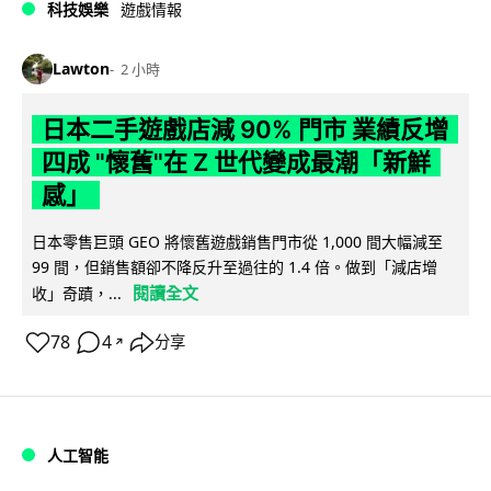
科技娛樂
遊戲情報
Lawton
2 小時
日本二手遊戲店減 90% 門市 業績反增
四成 "懷舊"在 Z 世代變成最潮「新鮮
感」
日本零售巨頭 GEO 將懷舊遊戲銷售門市從 1,000 間大幅減至
99 間，但銷售額卻不降反升至過往的 1.4 倍。做到「減店增
閱讀全文
收」奇蹟，...
78
4
分享
↗
人工智能