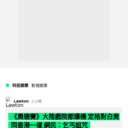
科技娛樂
影視娛樂
Lawton
2 小時
《奧德賽》大陸戲院都爆機 定格對白竟
同香港一樣 網民：乞丐詛咒