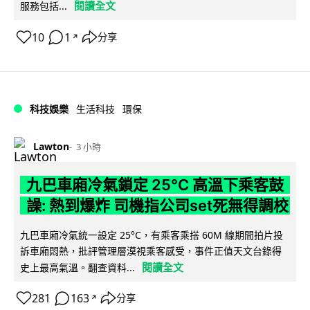
閱讀全文
服務包括...
10
1
分享
↗
科技娛樂
生活科技
環保
Lawton
3 小時
九巴車廂冷氣鎖定 25°C 高溫下乘客鼓
譟: 熱到爆炸 司機指公司set死無得調校
九巴車廂冷氣統一設定 25°C，有乘客乘搭 60M 線期間拍片投
訴車廂悶熱，批評管理層漠視乘客感受，事件正值天文台錄得
閱讀全文
史上最高氣溫。翻查資料...
281
163
分享
↗