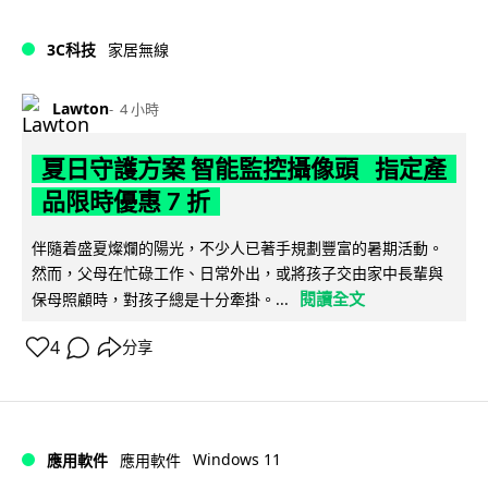
3C科技
家居無線
Lawton
4 小時
夏日守護方案 智能監控攝像頭 指定產
品限時優惠 7 折
伴隨着盛夏燦爛的陽光，不少人已著手規劃豐富的暑期活動。
然而，父母在忙碌工作、日常外出，或將孩子交由家中長輩與
閱讀全文
保母照顧時，對孩子總是十分牽掛。...
4
分享
Windows 11
應用軟件
應用軟件