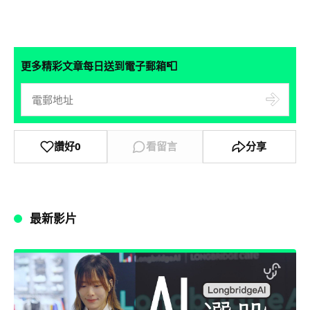
📮
更多精彩文章每日送到電子郵箱
讚好
0
看留言
分享
最新影片