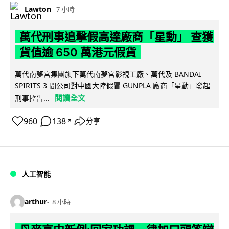
Lawton
7 小時
萬代刑事追擊假高達廠商「星動」 查獲
貨值逾 650 萬港元假貨
萬代南夢宮集團旗下萬代南夢宮影視工廠、萬代及 BANDAI
SPIRITS 3 間公司對中國大陸假冒 GUNPLA 廠商「星動」發起
閱讀全文
刑事控告...
960
138
分享
↗
人工智能
arthur
8 小時