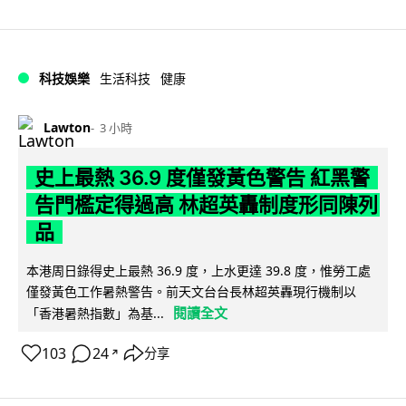
科技娛樂
生活科技
健康
Lawton
3 小時
史上最熱 36.9 度僅發黃色警告 紅黑警
告門檻定得過高 林超英轟制度形同陳列
品
本港周日錄得史上最熱 36.9 度，上水更達 39.8 度，惟勞工處
僅發黃色工作暑熱警告。前天文台台長林超英轟現行機制以
閱讀全文
「香港暑熱指數」為基...
103
24
分享
↗