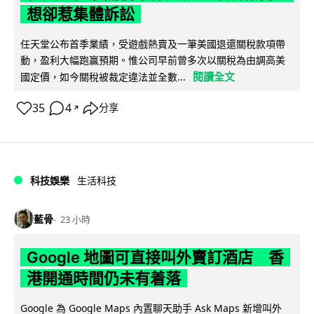
想卻惹集體訴訟
任天堂公布首季業績，受遊戲熱賣及一筆美國退還關稅款項帶
動，盈利大幅跑贏預期。惟公司早前曾多次以關稅為由調高美
閱讀全文
國定價，如今關稅被裁定違法並全數...
35
4
分享
↗
科技娛樂
生活科技
藍骨
23 小時
Google 地圖可直接叫外賣訂酒店 香
港開通時間仍未有着落
Google 為 Google Maps 內置聊天助手 Ask Maps 新增叫外