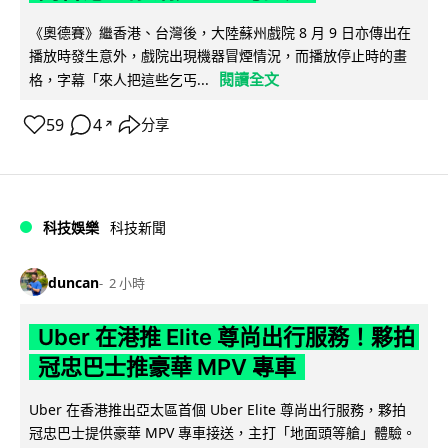
《奧德賽》繼香港、台灣後，大陸蘇州戲院 8 月 9 日亦傳出在
播放時發生意外，戲院出現機器冒煙情況，而播放停止時的畫
閱讀全文
格，字幕「來人把這些乞丐...
59
4
分享
↗
科技娛樂
科技新聞
duncan
2 小時
Uber 在港推 Elite 尊尚出行服務！夥拍
冠忠巴士推豪華 MPV 專車
Uber 在香港推出亞太區首個 Uber Elite 尊尚出行服務，夥拍
冠忠巴士提供豪華 MPV 專車接送，主打「地面頭等艙」體驗。