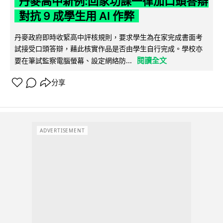
丹麥高中新例:回家功課一律加口頭答辯
對抗 9 成學生用 AI 作弊
丹麥政府即時收緊高中評核規則，要求學生為在家完成書面考
試接受口頭答辯，藉此核實作品是否由學生自行完成。學校亦
閱讀全文
要在筆試監察電腦螢幕、設定網絡防...
分享
ADVERTISEMENT