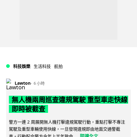
科技娛樂
生活科技
航拍
Lawton
6 小時
無人機兩周巡查違規駕駛 重型車走快線
即時被截查
警方一連 2 周展開無人機打擊違規駕駛行動，重點打擊不專注
駕駛及重型車輛使用快線，一旦發現違規即由地面交通警截
閱讀全文
查。行動配合警方今年上半年致命...