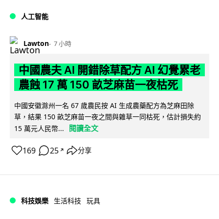
人工智能
Lawton
7 小時
中國農夫 AI 開錯除草配方 AI 幻覺累老
農蝕 17 萬 150 畝芝麻苗一夜枯死
中國安徽滁州一名 67 歲農民按 AI 生成農藥配方為芝麻田除
草，結果 150 畝芝麻苗一夜之間與雜草一同枯死，估計損失約
閱讀全文
15 萬元人民幣...
169
25
分享
↗
科技娛樂
生活科技
玩具