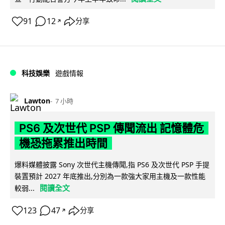
91
12
分享
↗
科技娛樂
遊戲情報
Lawton
7 小時
PS6 及次世代 PSP 傳聞流出 記憶體危
機恐拖累推出時間
爆料媒體披露 Sony 次世代主機傳聞,指 PS6 及次世代 PSP 手提
裝置預計 2027 年底推出,分別為一款強大家用主機及一款性能
閱讀全文
較弱...
123
47
分享
↗