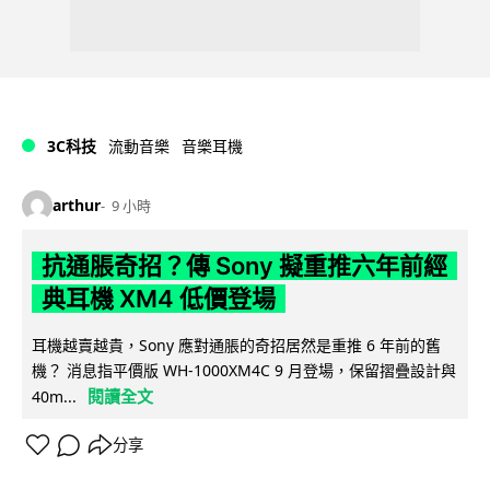
3C科技
流動音樂
音樂耳機
arthur
9 小時
抗通脹奇招？傳 Sony 擬重推六年前經
典耳機 XM4 低價登場
耳機越賣越貴，Sony 應對通脹的奇招居然是重推 6 年前的舊
機？ 消息指平價版 WH-1000XM4C 9 月登場，保留摺疊設計與
閱讀全文
40m...
分享