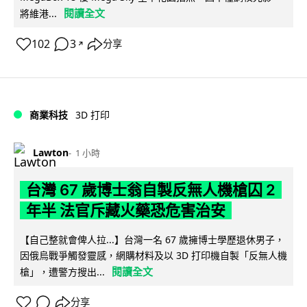
閱讀全文
將維港...
102
3
分享
↗
商業科技
3D 打印
Lawton
1 小時
台灣 67 歲博士翁自製反無人機槍囚 2
年半 法官斥藏火藥恐危害治安
【自己整就會俾人拉...】台灣一名 67 歲擁博士學歷退休男子，
因俄烏戰爭觸發靈感，網購材料及以 3D 打印機自製「反無人機
閱讀全文
槍」，遭警方搜出...
分享