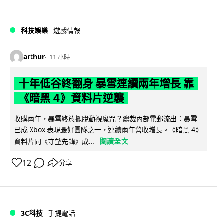
科技娛樂
遊戲情報
arthur
11 小時
十年低谷終翻身 暴雪連續兩年增長 靠
《暗黑 4》資料片逆襲
收購兩年，暴雪終於擺脫動視魔咒？總裁內部電郵流出：暴雪
已成 Xbox 表現最好團隊之一，連續兩年營收增長。《暗黑 4》
閱讀全文
資料片同《守望先鋒》成...
12
分享
3C科技
手提電話