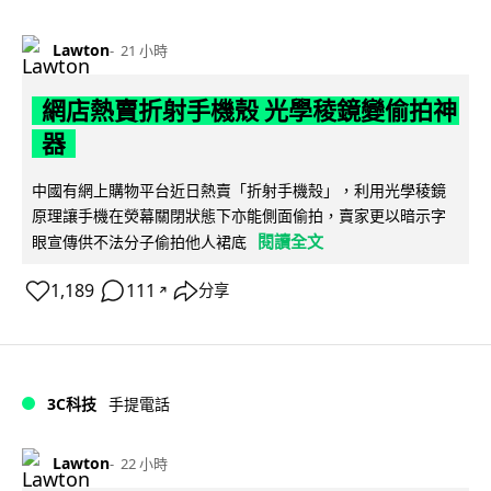
Lawton
21 小時
網店熱賣折射手機殼 光學稜鏡變偷拍神
器
中國有網上購物平台近日熱賣「折射手機殼」，利用光學稜鏡
原理讓手機在熒幕關閉狀態下亦能側面偷拍，賣家更以暗示字
閱讀全文
眼宣傳供不法分子偷拍他人裙底
1,189
111
分享
↗
3C科技
手提電話
Lawton
22 小時