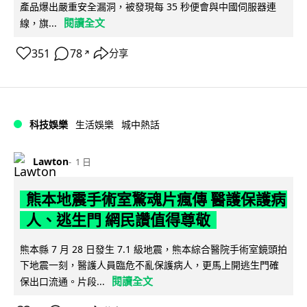
產品爆出嚴重安全漏洞，被發現每 35 秒便會與中國伺服器連
閱讀全文
線，旗...
351
78
分享
↗
科技娛樂
生活娛樂
城中熱話
Lawton
1 日
熊本地震手術室驚魂片瘋傳 醫護保護病
人、逃生門 網民讚值得尊敬
熊本縣 7 月 28 日發生 7.1 級地震，熊本綜合醫院手術室鏡頭拍
下地震一刻，醫護人員臨危不亂保護病人，更馬上開逃生門確
閱讀全文
保出口流通。片段...