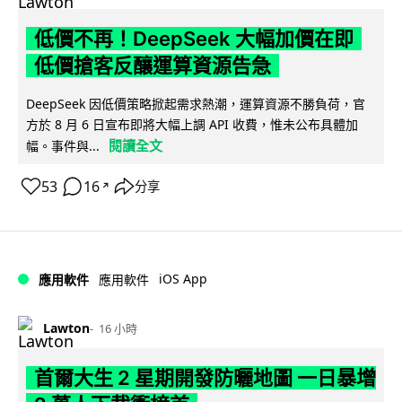
低價不再！DeepSeek 大幅加價在即
低價搶客反釀運算資源告急
DeepSeek 因低價策略掀起需求熱潮，運算資源不勝負荷，官
方於 8 月 6 日宣布即將大幅上調 API 收費，惟未公布具體加
閱讀全文
幅。事件與...
53
16
分享
↗
iOS App
應用軟件
應用軟件
Lawton
16 小時
首爾大生 2 星期開發防曬地圖 一日暴增