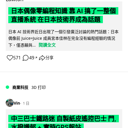
日本偶像零編程知識 靠 AI 搞了一整個
直播系統 在日本技術界成為話題
日本 AI 技術界近日出現了一個引發廣泛討論的熱門話題：日本
偶像前 Juice=Juice 成員宮本佳林在完全沒有編程經驗的情況
閱讀全文
下，僅憑藉與...
571
49
分享
↗
商業科技
3D 打印
Vin
1 日
中三巴士鐵路迷 自製紙皮遙控巴士 門,
水撥識郁 + 實時GPS報站