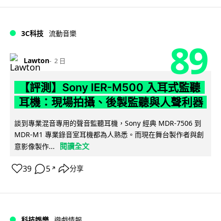
3C科技
流動音樂
89
Lawton
2 日
【評測】Sony IER-M500 入耳式監聽
耳機：現場拍攝、後製監聽與人聲利器
談到專業混音專用的聲音監聽耳機，Sony 經典 MDR-7506 到
MDR-M1 專業錄音室耳機都為人熟悉。而現在舞台製作者與創
閱讀全文
意影像製作...
39
5
分享
↗
科技娛樂
遊戲情報