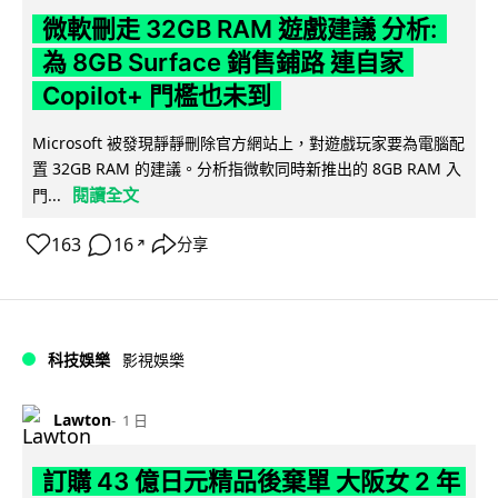
微軟刪走 32GB RAM 遊戲建議 分析:
為 8GB Surface 銷售鋪路 連自家
Copilot+ 門檻也未到
Microsoft 被發現靜靜刪除官方網站上，對遊戲玩家要為電腦配
置 32GB RAM 的建議。分析指微軟同時新推出的 8GB RAM 入
閱讀全文
門...
163
16
分享
↗
科技娛樂
影視娛樂
Lawton
1 日
訂購 43 億日元精品後棄單 大阪女 2 年