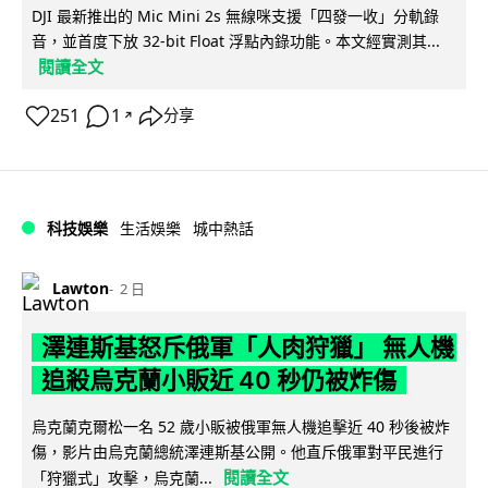
DJI 最新推出的 Mic Mini 2s 無線咪支援「四發一收」分軌錄
音，並首度下放 32-bit Float 浮點內錄功能。本文經實測其...
閱讀全文
251
1
分享
↗
科技娛樂
生活娛樂
城中熱話
Lawton
2 日
澤連斯基怒斥俄軍「人肉狩獵」 無人機
追殺烏克蘭小販近 40 秒仍被炸傷
烏克蘭克爾松一名 52 歲小販被俄軍無人機追擊近 40 秒後被炸
傷，影片由烏克蘭總統澤連斯基公開。他直斥俄軍對平民進行
閱讀全文
「狩獵式」攻擊，烏克蘭...