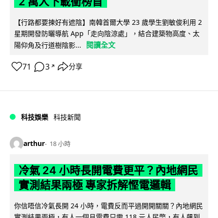
2 萬人下載衝榜首
【行路都要揀好有遮陰】南韓首爾大學 23 歲學生劉敏俊利用 2
星期開發防曬導航 App「走向陰涼處」，結合建築物高度、太
閱讀全文
陽仰角及行道樹陰影...
71
3
分享
↗
科技娛樂
科技新聞
arthur
18 小時
冷氣 24 小時長開電費更平？內地網民
實測結果兩極 專家拆解慳電邏輯
你信唔信冷氣長開 24 小時，電費反而平過開開關關？內地網民
實測結果兩極，有人一個月電費只需 118 元人民幣，有人飆到