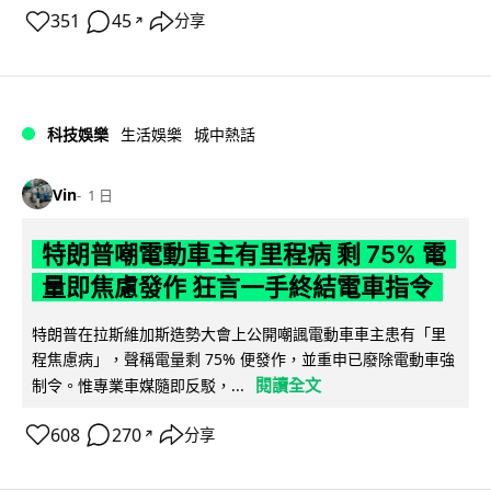
351
45
分享
↗
科技娛樂
生活娛樂
城中熱話
Vin
1 日
特朗普嘲電動車主有里程病 剩 75% 電
量即焦慮發作 狂言一手終結電車指令
特朗普在拉斯維加斯造勢大會上公開嘲諷電動車車主患有「里
程焦慮病」，聲稱電量剩 75% 便發作，並重申已廢除電動車強
閱讀全文
制令。惟專業車媒隨即反駁，...
608
270
分享
↗