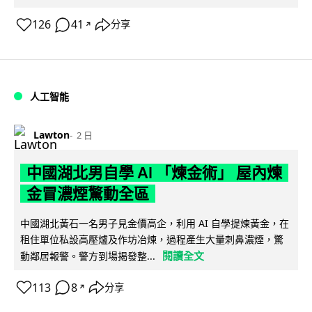
126
41
分享
↗
人工智能
Lawton
2 日
中國湖北男自學 AI 「煉金術」 屋內煉
金冒濃煙驚動全區
中國湖北黃石一名男子見金價高企，利用 AI 自學提煉黃金，在
租住單位私設高壓爐及作坊冶煉，過程產生大量刺鼻濃煙，驚
閱讀全文
動鄰居報警。警方到場揭發整...
113
8
分享
↗