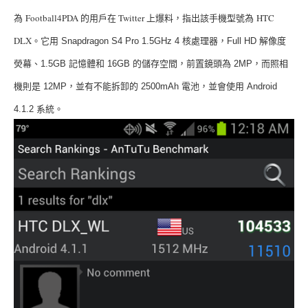
為
Football4PDA
的用戶在
Twitter
上爆料，指出該手機型號為
HTC
DLX
。它
用
Snapdragon S4 Pro 1.5GHz 4 核
處理器，
Full HD
解像度
熒幕、
1.5GB
記憶體和
16GB
的儲存空間，前置鏡頭為
2MP
，而照相
機則是
12MP
，並有不能拆卸的
2500mAh
電池，並會使用
Android
4.1.2
系統。