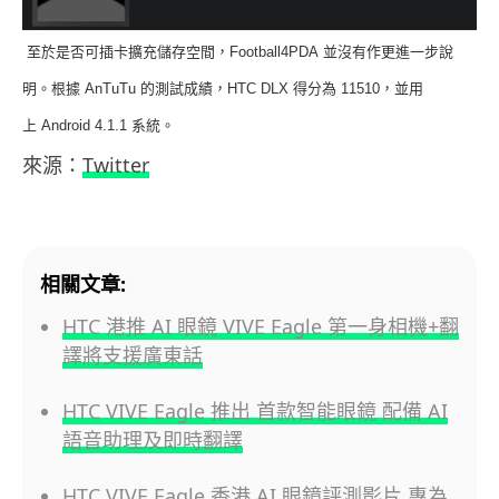
至於是否可插卡擴充儲存空間，
Football4PDA
並沒有作更進一步說
明。根據
AnTuTu
的測試成績，
HTC DLX
得分為
11510
，並用
上
Android 4.1.1
系統。
來源：
Twitter
相關文章:
HTC 港推 AI 眼鏡 VIVE Eagle 第一身相機+翻
譯將支援廣東話
HTC VIVE Eagle 推出 首款智能眼鏡 配備 AI
語音助理及即時翻譯
HTC VIVE Eagle 香港 AI 眼鏡評測影片 專為