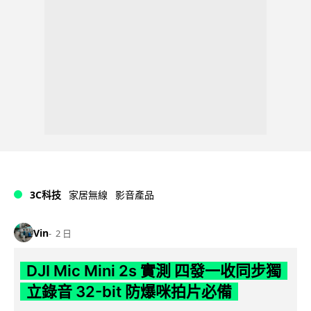
3C科技
家居無線
影音產品
Vin
2 日
DJI Mic Mini 2s 實測 四發一收同步獨
立錄音 32-bit 防爆咪拍片必備