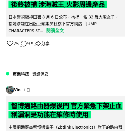
後終被捕 涉海賊王,火影周邊產品
日本警視廳神田署 8 月 6 日公布，拘捕一名 32 歲大阪女子，
指她涉嫌在出版巨頭集英社旗下官方網店「JUMP
閱讀全文
CHARACTERS ST...
75
9
分享
↗
商業科技
資訊保安
Vin
1 日
智博通路由器爆後門 官方緊急下架止血
稱漏洞是功能在維修時使用
中國網通廠商智博通電子（Zbtlink Electronics）旗下的路由器