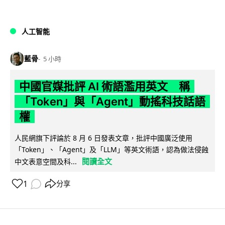
人工智能
藍骨
5 小時
中國官媒批評 AI 術語濫用英文 稱
「Token」與「Agent」動搖科技話語
權
人民網旗下評論於 8 月 6 日發表文章，批評中國廣泛使用
「Token」、「Agent」及「LLM」等英文術語，認為做法侵蝕
閱讀全文
中文表意空間及科...
1
分享