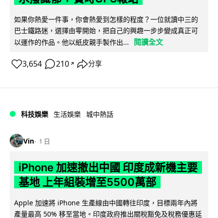
如果你熱愛一件事，你會熱愛到怎樣的程度？一位就讀中三的
巴士鐵路迷，選擇由零開始，把自己的興趣一步步變成真正可
閱讀全文
以運作的作品。他以紙皮親手製作出...
3,654
210
分享
↗
科技娛樂
生活娛樂
城中熱話
Vin
1 日
iPhone 加速撤出中國 印度成新機主要
基地 上年組裝增至5500萬部
Apple 加速將 iPhone 生產線由中國轉往印度，目標兩年內將
產量最高 50% 移至當地。印度政府推出關稅豁免及稅務優惠延