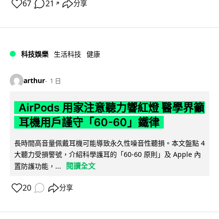
67
21
分享
↗
科技娛樂
生活科技
健康
arthur
1 日
AirPods 用家注意聽力響紅燈 醫學界籲
耳機用戶謹守「60-60」鐵律
長時間高音量佩戴耳機可能導致永久性噪音性聽損。本文盤點 4
大聽力受損警號，介紹科學護耳的「60-60 原則」及 Apple 內
閱讀全文
置防護功能，...
20
分享