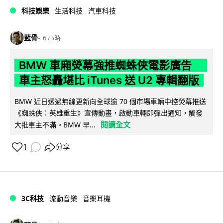
科技娛樂
生活科技
汽車科技
藍骨
6 小時
BMW 車廂熒幕強推蜘蛛俠電影廣告
車主怒轟堪比 iTunes 送 U2 專輯翻版
BMW 近日透過無線更新向全球逾 70 個市場車輛中控熒幕推送
《蜘蛛俠：英雄重生》宣傳動畫，啟動車輛即彈出通知，觸發
閱讀全文
大批車主不滿。BMW 早...
1
分享
3C科技
流動音樂
音樂耳機