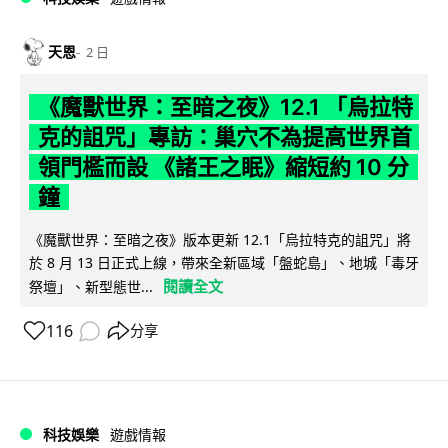
天恩
2 日
《魔獸世界：至暗之夜》12.1 「烏拉特
克的詛咒」專訪：巢穴不為提高世界首
領門檻而設 《諸王之眠》縮短約 10 分
鐘
《魔獸世界：至暗之夜》版本更新 12.1「烏拉特克的詛咒」將
於 8 月 13 日正式上線，帶來全新區域「盤蛇島」、地城「毒牙
閱讀全文
祭壇」、新型態世...
116
分享
科技娛樂
遊戲情報