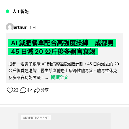
人工智能
arthur
1 日
AI 減肥餐單配合高強度操練 成都男
45 日減 20 公斤後多器官衰竭
成都一名男子跟隨 AI 制訂高強度減脂計劃，45 日內減去約 20
公斤後昏迷送院。醫生診斷他患上尿源性膿毒症、膿毒性休克
閱讀全文
及多器官功能障礙。...
23
4
分享
↗
ADVERTISEMENT