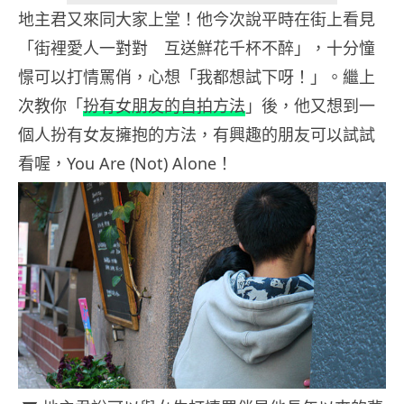
地主君又來同大家上堂！他今次說平時在街上看見
「街裡愛人一對對 互送鮮花千杯不醉」，十分憧
憬可以打情罵俏，心想「我都想試下呀！」。繼上
次教你「
扮有女朋友的自拍方法
」後，他又想到一
個人扮有女友擁抱的方法，有興趣的朋友可以試試
看喔，You Are (Not) Alone！