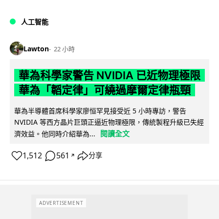
人工智能
Lawton
22 小時
華為科學家警告 NVIDIA 已近物理極限
華為「韜定律」可繞過摩爾定律瓶頸
華為半導體首席科學家廖恒罕見接受近 5 小時專訪，警告
NVIDIA 等西方晶片巨頭正逼近物理極限，傳統製程升級已失經
閱讀全文
濟效益。他同時介紹華為...
1,512
561
分享
↗
ADVERTISEMENT