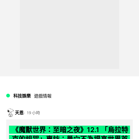
科技娛樂
遊戲情報
天恩
19 小時
《魔獸世界：至暗之夜》12.1 「烏拉特
克的詛咒」專訪：巢穴不為提高世界首