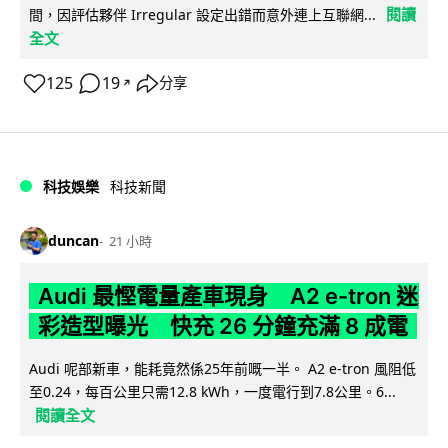
閱讀
間，因評估夥伴 Irregular 設定出錯而意外連上互聯網...
全文
125
19
分享
↗
科技娛樂
科技新聞
duncan
21 小時
Audi 最慳電量產車現身 A2 e-tron 迷
彩造型曝光 快充 26 分鐘充滿 8 成電
Audi 呢部新車，能耗竟然係25年前嘅一半。 A2 e-tron 風阻低
至0.24，每百公里只需12.8 kWh，一度電行到7.8公里。6...
閱讀全文