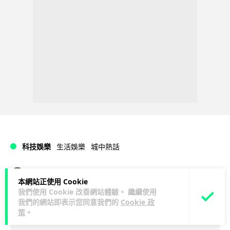
科技娛樂
生活娛樂
城中熱話
Lawton
23 小時
本網站正使用 Cookie
我們使用 Cookie 改善網站體驗。 繼續使用
家長無得慳錢買二手書 電子啟動碼鎖死
我們的網站即表示您同意我們的
Cookie 政
策
。
二手教科書 學生無法做功課