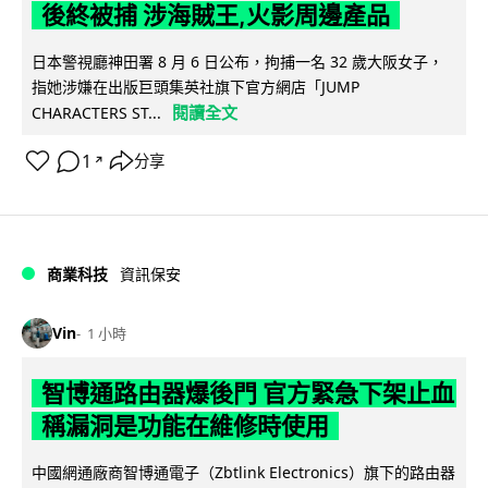
後終被捕 涉海賊王,火影周邊產品
日本警視廳神田署 8 月 6 日公布，拘捕一名 32 歲大阪女子，
指她涉嫌在出版巨頭集英社旗下官方網店「JUMP
閱讀全文
CHARACTERS ST...
1
分享
↗
商業科技
資訊保安
Vin
1 小時
智博通路由器爆後門 官方緊急下架止血
稱漏洞是功能在維修時使用
中國網通廠商智博通電子（Zbtlink Electronics）旗下的路由器