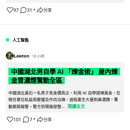
97
31
分享
↗
人工智能
Lawton
18 小時
中國湖北男自學 AI 「煉金術」 屋內煉
金冒濃煙驚動全區
中國湖北黃石一名男子見金價高企，利用 AI 自學提煉黃金，在
租住單位私設高壓爐及作坊冶煉，過程產生大量刺鼻濃煙，驚
閱讀全文
動鄰居報警。警方到場揭發整...
101
7
分享
↗