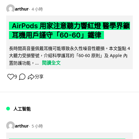
arthur
4 小時
AirPods 用家注意聽力響紅燈 醫學界籲
耳機用戶謹守「60-60」鐵律
長時間高音量佩戴耳機可能導致永久性噪音性聽損。本文盤點 4
大聽力受損警號，介紹科學護耳的「60-60 原則」及 Apple 內
閱讀全文
置防護功能，...
9
分享
人工智能
arthur
5 小時