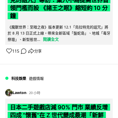
領門檻而設 《諸王之眠》縮短約 10 分
鐘
《魔獸世界：至暗之夜》版本更新 12.1「烏拉特克的詛咒」將
於 8 月 13 日正式上線，帶來全新區域「盤蛇島」、地城「毒牙
閱讀全文
祭壇」、新型態世...
115
分享
科技娛樂
遊戲情報
Lawton
20 小時
日本二手遊戲店減 90% 門市 業績反增
四成 "懷舊"在 Z 世代變成最潮「新鮮