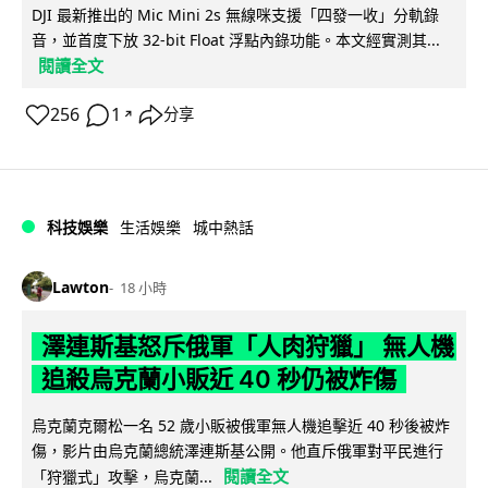
DJI 最新推出的 Mic Mini 2s 無線咪支援「四發一收」分軌錄
音，並首度下放 32-bit Float 浮點內錄功能。本文經實測其...
閱讀全文
256
1
分享
↗
科技娛樂
生活娛樂
城中熱話
Lawton
18 小時
澤連斯基怒斥俄軍「人肉狩獵」 無人機
追殺烏克蘭小販近 40 秒仍被炸傷
烏克蘭克爾松一名 52 歲小販被俄軍無人機追擊近 40 秒後被炸
傷，影片由烏克蘭總統澤連斯基公開。他直斥俄軍對平民進行
閱讀全文
「狩獵式」攻擊，烏克蘭...