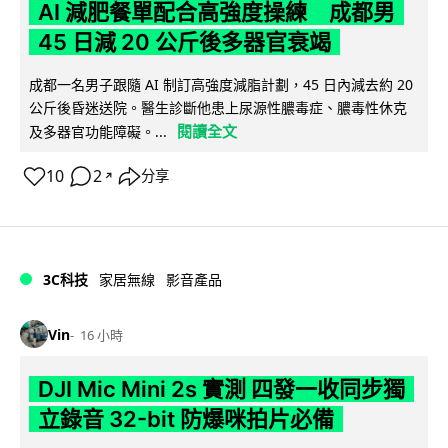
AI 減肥餐單配合高強度操練 成都男
45 日減 20 公斤後多器官衰竭
成都一名男子跟隨 AI 制訂高強度減脂計劃，45 日內減去約 20
公斤後昏迷送院。醫生診斷他患上尿源性膿毒症、膿毒性休克
閱讀全文
及多器官功能障礙。...
10
2
分享
↗
3C科技
家居無線
影音產品
Vin
16 小時
DJI Mic Mini 2s 實測 四發一收同步獨
立錄音 32-bit 防爆咪拍片必備