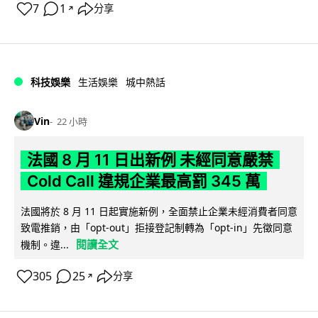
7
1
分享
↗
科技娛樂
生活娛樂
城中熱話
Vin
22 小時
法國 8 月 11 日出新例 未經同意嚴禁
Cold Call 違規企業最高罰 345 萬
法國將於 8 月 11 日起實施新例，全面禁止企業未經消費者同意
致電推銷，由「opt-out」拒接登記制轉為「opt-in」先徵同意
閱讀全文
機制。違...
305
25
分享
↗