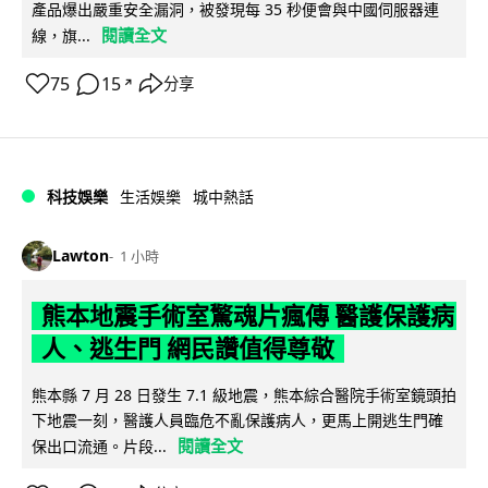
產品爆出嚴重安全漏洞，被發現每 35 秒便會與中國伺服器連
閱讀全文
線，旗...
75
15
分享
↗
科技娛樂
生活娛樂
城中熱話
Lawton
1 小時
熊本地震手術室驚魂片瘋傳 醫護保護病
人、逃生門 網民讚值得尊敬
熊本縣 7 月 28 日發生 7.1 級地震，熊本綜合醫院手術室鏡頭拍
下地震一刻，醫護人員臨危不亂保護病人，更馬上開逃生門確
閱讀全文
保出口流通。片段...