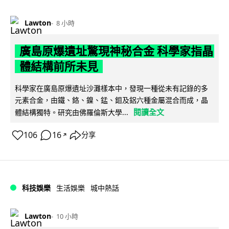
Lawton
8 小時
廣島原爆遺址驚現神秘合金 科學家指晶
體結構前所未見
科學家在廣島原爆遺址沙灘樣本中，發現一種從未有記錄的多
元素合金，由鐵、鉻、鎳、錳、鉬及鋁六種金屬混合而成，晶
閱讀全文
體結構獨特。研究由佛羅倫斯大學...
106
16
分享
↗
科技娛樂
生活娛樂
城中熱話
Lawton
10 小時