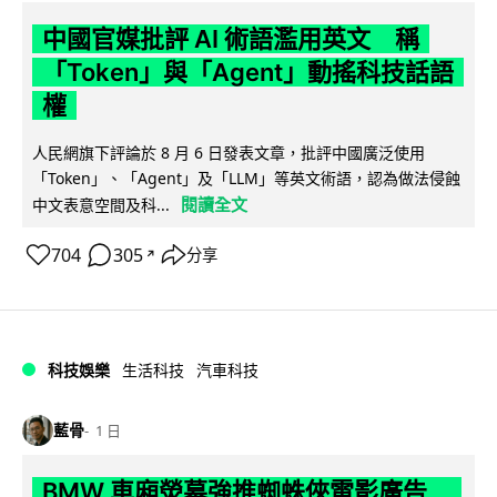
中國官媒批評 AI 術語濫用英文 稱
「Token」與「Agent」動搖科技話語
權
人民網旗下評論於 8 月 6 日發表文章，批評中國廣泛使用
「Token」、「Agent」及「LLM」等英文術語，認為做法侵蝕
閱讀全文
中文表意空間及科...
704
305
分享
↗
科技娛樂
生活科技
汽車科技
藍骨
1 日
BMW 車廂熒幕強推蜘蛛俠電影廣告