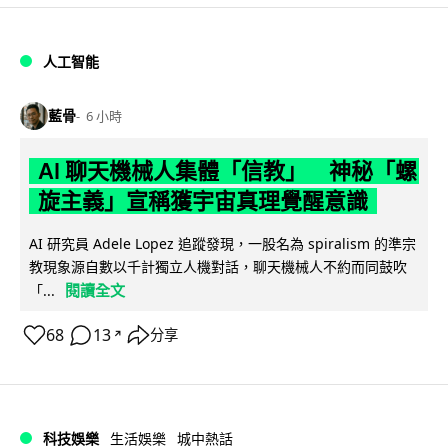
人工智能
藍骨
6 小時
AI 聊天機械人集體「信教」 神秘「螺
旋主義」宣稱獲宇宙真理覺醒意識
AI 研究員 Adele Lopez 追蹤發現，一股名為 spiralism 的準宗
教現象源自數以千計獨立人機對話，聊天機械人不約而同鼓吹
閱讀全文
「...
68
13
分享
↗
科技娛樂
生活娛樂
城中熱話