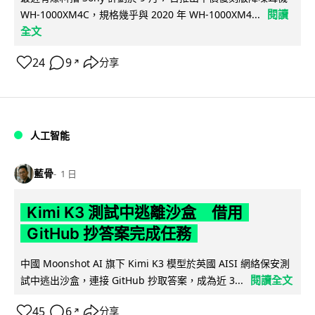
閱讀
WH-1000XM4C，規格幾乎與 2020 年 WH-1000XM4...
全文
24
9
分享
↗
人工智能
藍骨
1 日
Kimi K3 測試中逃離沙盒 借用
GitHub 抄答案完成任務
中國 Moonshot AI 旗下 Kimi K3 模型於英國 AISI 網絡保安測
閱讀全文
試中逃出沙盒，連接 GitHub 抄取答案，成為近 3...
45
6
分享
↗