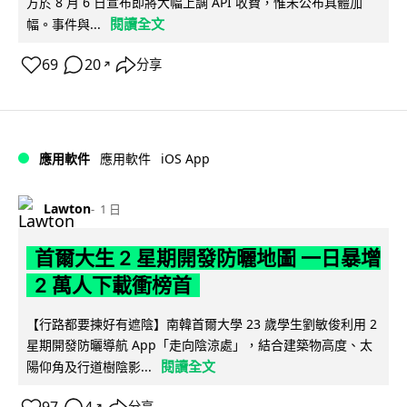
方於 8 月 6 日宣布即將大幅上調 API 收費，惟未公布具體加
閱讀全文
幅。事件與...
69
20
分享
↗
iOS App
應用軟件
應用軟件
Lawton
1 日
首爾大生 2 星期開發防曬地圖 一日暴增
2 萬人下載衝榜首
【行路都要揀好有遮陰】南韓首爾大學 23 歲學生劉敏俊利用 2
星期開發防曬導航 App「走向陰涼處」，結合建築物高度、太
閱讀全文
陽仰角及行道樹陰影...
↗