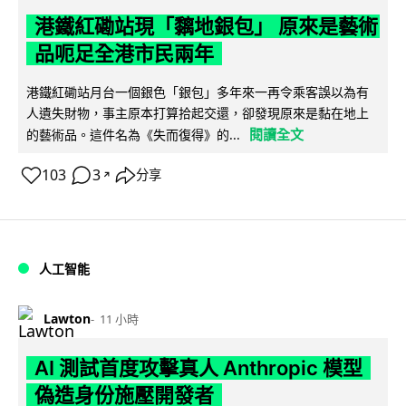
港鐵紅磡站現「黐地銀包」 原來是藝術
品呃足全港市民兩年
港鐵紅磡站月台一個銀色「銀包」多年來一再令乘客誤以為有
人遺失財物，事主原本打算拾起交還，卻發現原來是黏在地上
閱讀全文
的藝術品。這件名為《失而復得》的...
103
3
分享
↗
人工智能
Lawton
11 小時
AI 測試首度攻擊真人 Anthropic 模型
偽造身份施壓開發者