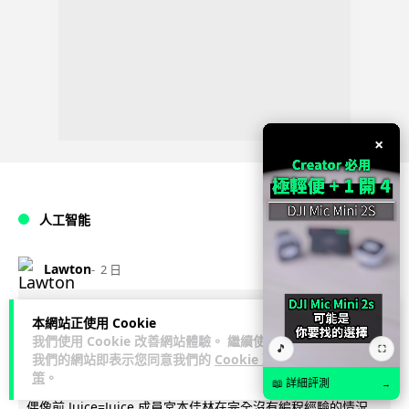
×
人工智能
Lawton
2 日
日本偶像零編程知識 靠 AI 搞了一整個
本網站正使用 Cookie
我們使用 Cookie 改善網站體驗。 繼續使用
直播系統 在日本技術界成為話題
🎵
⛶
我們的網站即表示您同意我們的
Cookie 政
策
。
日本 AI 技術界近日出現了一個引發廣泛討論的熱門話題：日本
📖 詳細評測
→
偶像前 Juice=Juice 成員宮本佳林在完全沒有編程經驗的情況