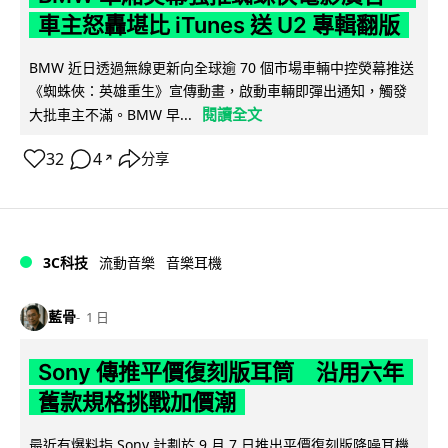
車主怒轟堪比 iTunes 送 U2 專輯翻版
BMW 近日透過無線更新向全球逾 70 個市場車輛中控熒幕推送
《蜘蛛俠：英雄重生》宣傳動畫，啟動車輛即彈出通知，觸發
閱讀全文
大批車主不滿。BMW 早...
32
4
分享
↗
3C科技
流動音樂
音樂耳機
藍骨
1 日
Sony 傳推平價復刻版耳筒 沿用六年
舊款規格挑戰加價潮
最近有爆料指 Sony 計劃於 9 月 7 日推出平價復刻版降噪耳機