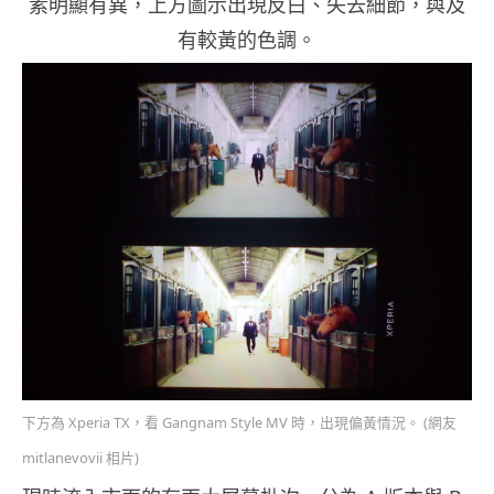
素明顯有異，上方圖示出現反白、失去細節，與及
有較黃的色調。
下方為 Xperia TX，看 Gangnam Style MV 時，出現偏黃情況。 (網友
mitlanevovii 相片)