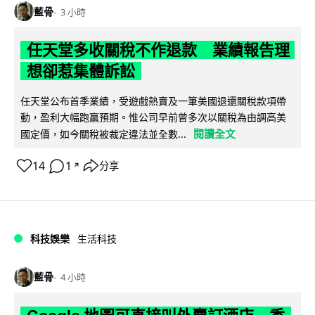
藍骨
3 小時
任天堂多收關稅不作退款 業績報告理
想卻惹集體訴訟
任天堂公布首季業績，受遊戲熱賣及一筆美國退還關稅款項帶
動，盈利大幅跑贏預期。惟公司早前曾多次以關稅為由調高美
閱讀全文
國定價，如今關稅被裁定違法並全數...
14
1
分享
↗
科技娛樂
生活科技
藍骨
4 小時