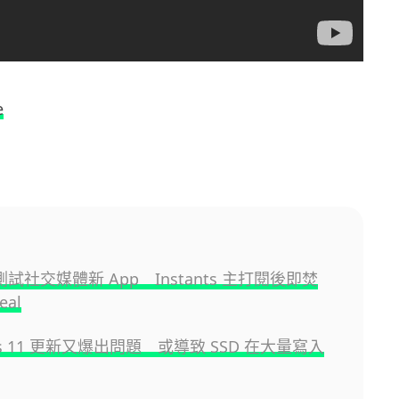
e
又測試社交媒體新 App Instants 主打閱後即焚
eal
ws 11 更新又爆出問題 或導致 SSD 在大量寫入