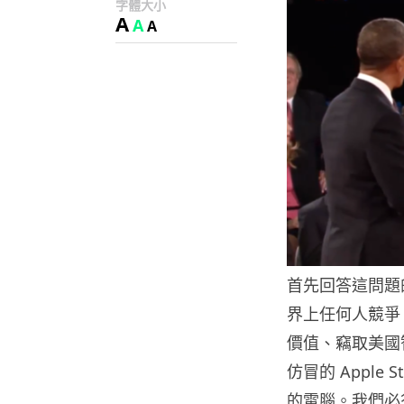
字體大小
A
A
A
首先回答這問題
界上任何人競爭
價值、竊取美國
仿冒的 Appl
的電腦。我們必