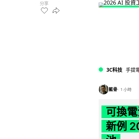
分享
3C科技
手提
藍骨
1 小時
可換電
新例 