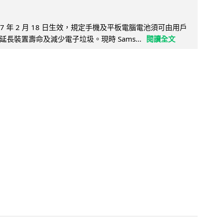
27 年 2 月 18 日生效，規定手機及平板電腦電池須可由用戶
長裝置壽命及減少電子垃圾。現時 Sams...
閱讀全文