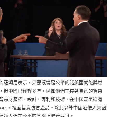
的羅姆尼表示，只要環境是公平的話美國就能與世
，但中國已作弊多年，例如他們掌控著自己的貨幣
智慧財產權、設計、專利和技術，在中國甚至還有
e Store，裡面售賣仿冒產品。除此以外中國還侵入美國
須讓人們在公平的基礎上進行競爭。