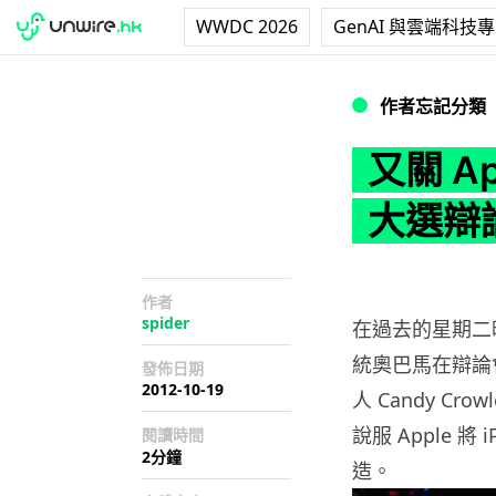
WWDC 2026
GenAI 與雲端科技
又關 Apple 事
作者忘記分類
又關 A
大選辯
作者
spider
在過去的星期二
統奧巴馬在辯論
發佈日期
2012-10-19
人 Candy C
說服 Apple 
閱讀時間
2分鐘
造。