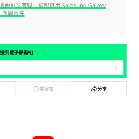
設計又有變 被踢爆用 Samsung Galaxy
tra 改圖冒充
📮
送到電子郵箱
看留言
分享