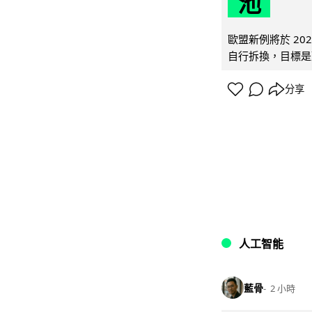
池
歐盟新例將於 20
自行拆換，目標是延
分享
人工智能
藍骨
2 小時