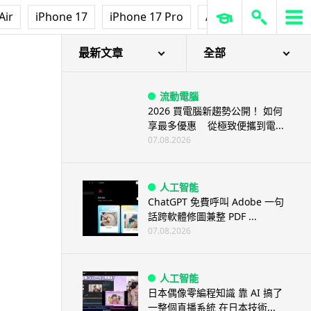
Air
iPhone 17
iPhone 17 Pro
AirPods Pro 3
Ap
最新文章
全部
流動電腦
2026 買電腦新趨勢公開！ 如何
享最多優惠 從極致便攜到電...
07.08.2026
人工智能
ChatGPT 免費呼叫 Adobe 一句
話跨軟體修圖兼整 PDF ...
07.08.2026
人工智能
日本偶像零編程知識 靠 AI 搞了
一整個直播系統 在日本技術...