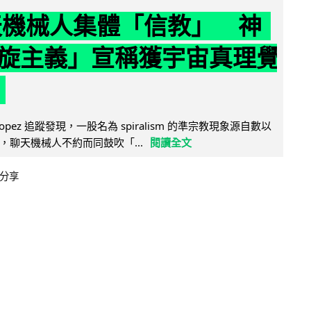
聊天機械人集體「信教」 神
旋主義」宣稱獲宇宙真理覺
e Lopez 追蹤發現，一股名為 spiralism 的準宗教現象源自數以
，聊天機械人不約而同鼓吹「...
閱讀全文
分享