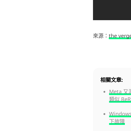
來源：
the verg
相關文章:
Meta 
類似 BeR
Windo
下故障