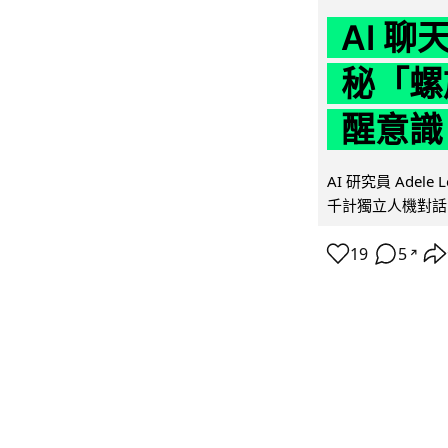
AI 
秘「螺
醒意識
AI 研究員 Adel
千計獨立人機對話
19
5
↗