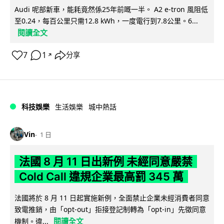
Audi 呢部新車，能耗竟然係25年前嘅一半。 A2 e-tron 風阻低
至0.24，每百公里只需12.8 kWh，一度電行到7.8公里。6...
閱讀全文
7
1
分享
↗
科技娛樂
生活娛樂
城中熱話
Vin
1 日
法國 8 月 11 日出新例 未經同意嚴禁
Cold Call 違規企業最高罰 345 萬
法國將於 8 月 11 日起實施新例，全面禁止企業未經消費者同意
致電推銷，由「opt-out」拒接登記制轉為「opt-in」先徵同意
閱讀全文
機制。違...