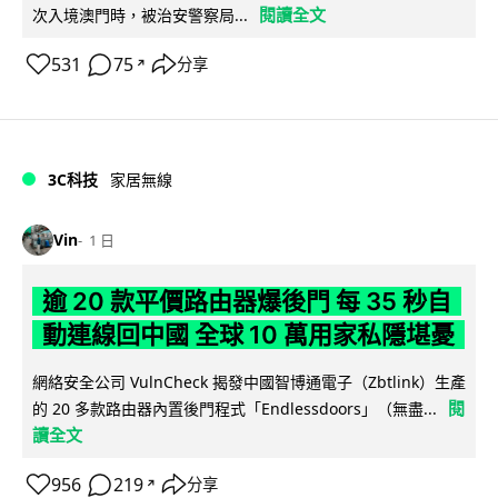
閱讀全文
次入境澳門時，被治安警察局...
531
75
分享
↗
3C科技
家居無線
Vin
1 日
逾 20 款平價路由器爆後門 每 35 秒自
動連線回中國 全球 10 萬用家私隱堪憂
網絡安全公司 VulnCheck 揭發中國智博通電子（Zbtlink）生產
閱
的 20 多款路由器內置後門程式「Endlessdoors」（無盡...
讀全文
956
219
分享
↗