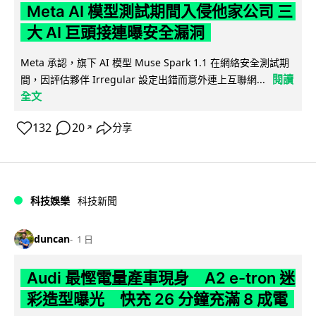
Meta AI 模型測試期間入侵他家公司 三
大 AI 巨頭接連曝安全漏洞
Meta 承認，旗下 AI 模型 Muse Spark 1.1 在網絡安全測試期
閱讀
間，因評估夥伴 Irregular 設定出錯而意外連上互聯網...
全文
132
20
分享
↗
科技娛樂
科技新聞
duncan
1 日
Audi 最慳電量產車現身 A2 e-tron 迷
彩造型曝光 快充 26 分鐘充滿 8 成電