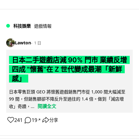
科技娛樂
遊戲情報
Lawton
1 日
日本二手遊戲店減 90% 門市 業績反增
四成 "懷舊"在 Z 世代變成最潮「新鮮
感」
日本零售巨頭 GEO 將懷舊遊戲銷售門市從 1,000 間大幅減至
99 間，但銷售額卻不降反升至過往的 1.4 倍。做到「減店增
閱讀全文
收」奇蹟，...
241
19
分享
↗