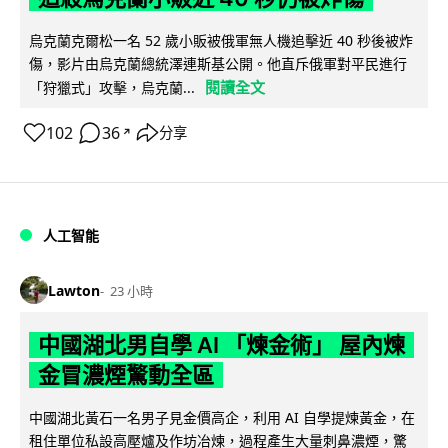
烏克蘭克爾松一名 52 歲小販被俄軍無人機追擊近 40 秒後被炸
傷，影片由烏克蘭總統澤連斯基公開。他直斥俄軍對平民進行
閱讀全文
「狩獵式」攻擊，烏克蘭...
102
36
分享
↗
人工智能
Lawton
23 小時
中國湖北男自學 AI 「煉金術」 屋內煉
金冒濃煙驚動全區
中國湖北黃石一名男子見金價高企，利用 AI 自學提煉黃金，在
租住單位私設高壓爐及作坊冶煉，過程產生大量刺鼻濃煙，驚