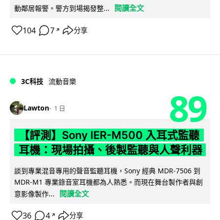
閱讀全文
動鄰居報警。警方到場揭發整...
104
7
分享
↗
3C科技
流動音樂
89
Lawton
1 日
【評測】Sony IER-M500 入耳式監聽
耳機：現場拍攝、後製監聽與人聲利器
談到專業混音專用的聲音監聽耳機，Sony 經典 MDR-7506 到
MDR-M1 專業錄音室耳機都為人熟悉。而現在舞台製作者與創
閱讀全文
意影像製作...
36
4
分享
↗