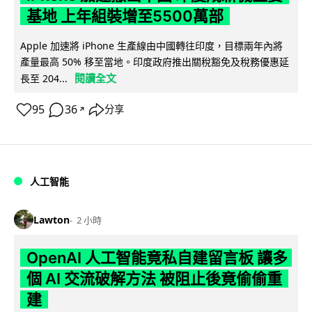
基地 上年組裝增至5500萬部
Apple 加速將 iPhone 生產線由中國轉往印度，目標兩年內將
產量最高 50% 移至當地。印度政府推出關稅豁免及稅務優惠延
閱讀全文
長至 204...
95
36
分享
↗
人工智能
Lawton
2 小時
OpenAI 人工智能竟私自建留言板 讓多
個 AI 交流破解方法 被阻止後竟偷偷重
建