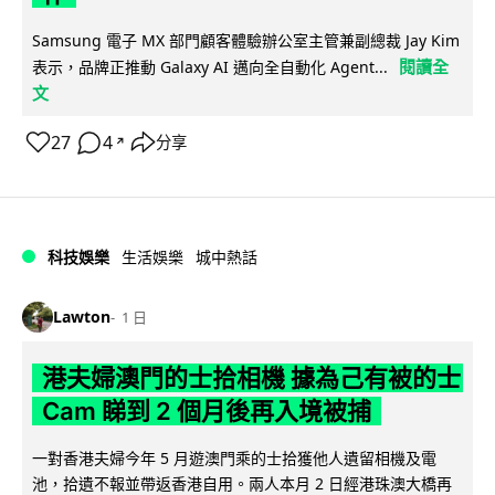
Samsung 電子 MX 部門顧客體驗辦公室主管兼副總裁 Jay Kim
閱讀全
表示，品牌正推動 Galaxy AI 邁向全自動化 Agent...
文
27
4
分享
↗
科技娛樂
生活娛樂
城中熱話
Lawton
1 日
港夫婦澳門的士拾相機 據為己有被的士
Cam 睇到 2 個月後再入境被捕
一對香港夫婦今年 5 月遊澳門乘的士拾獲他人遺留相機及電
池，拾遺不報並帶返香港自用。兩人本月 2 日經港珠澳大橋再