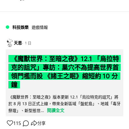
科技娛樂
遊戲情報
天恩
1 日
《魔獸世界：至暗之夜》12.1 「烏拉特
克的詛咒」專訪：巢穴不為提高世界首
領門檻而設 《諸王之眠》縮短約 10 分
鐘
《魔獸世界：至暗之夜》版本更新 12.1「烏拉特克的詛咒」將
於 8 月 13 日正式上線，帶來全新區域「盤蛇島」、地城「毒牙
閱讀全文
祭壇」、新型態世...
115
分享