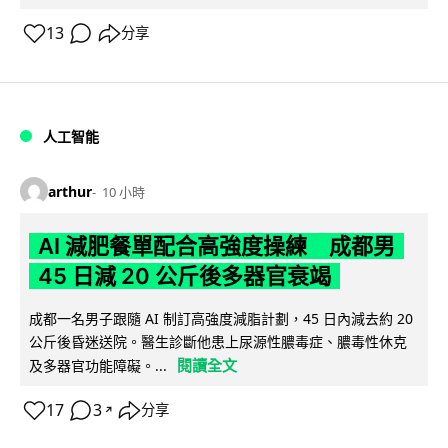
13
分享
人工智能
arthur
10 小時
AI 減肥餐單配合高強度操練 成都男
45 日減 20 公斤後多器官衰竭
成都一名男子跟隨 AI 制訂高強度減脂計劃，45 日內減去約 20
公斤後昏迷送院。醫生診斷他患上尿源性膿毒症、膿毒性休克
閱讀全文
及多器官功能障礙。...
17
3
分享
↗