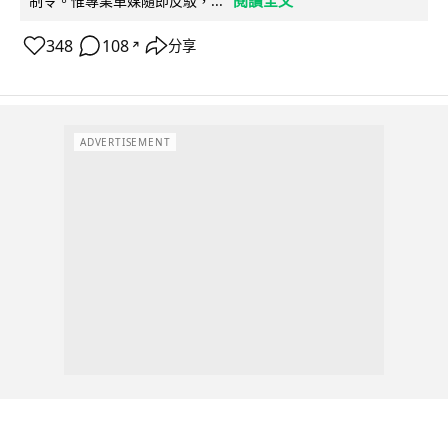
閱讀全文
制令。惟專業車媒隨即反駁，...
348
108
分享
↗
ADVERTISEMENT