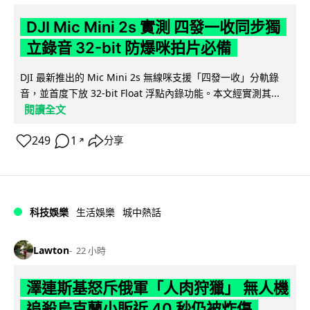
DJI Mic Mini 2s 實測 四發一收同步獨
立錄音 32-bit 防爆咪拍片必備
DJI 最新推出的 Mic Mini 2s 無線咪支援「四發一收」分軌錄
音，並首度下放 32-bit Float 浮點內錄功能。本文經實測其...
閱讀全文
249
1
分享
↗
科技娛樂
生活娛樂
城中熱話
Lawton
22 小時
澤連斯基怒斥俄軍「人肉狩獵」 無人機
追殺烏克蘭小販近 40 秒仍被炸傷