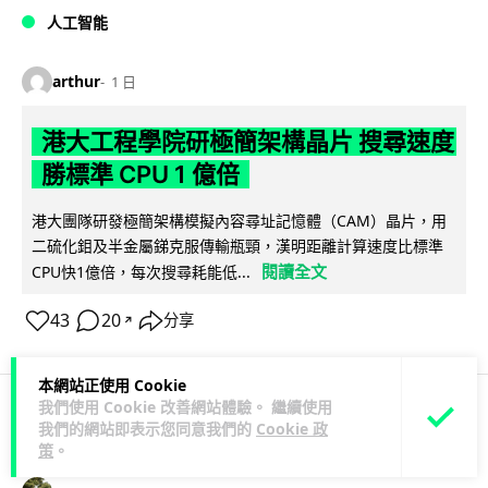
人工智能
arthur
1 日
港大工程學院研極簡架構晶片 搜尋速度
勝標準 CPU 1 億倍
港大團隊研發極簡架構模擬內容尋址記憶體（CAM）晶片，用
二硫化鉬及半金屬銻克服傳輸瓶頸，漢明距離計算速度比標準
閱讀全文
CPU快1億倍，每次搜尋耗能低...
43
20
分享
↗
本網站正使用 Cookie
我們使用 Cookie 改善網站體驗。 繼續使用
我們的網站即表示您同意我們的
Cookie 政
人工智能
策
。