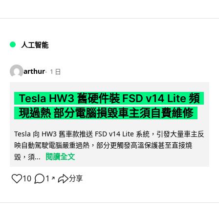
人工智能
arthur
1 日
Tesla HW3 舊硬件裝 FSD v14 Lite 頻
現過熱 部分電腦損毀車主須自費維修
Tesla 向 HW3 舊車款推送 FSD v14 Lite 系統，引發大量車主反
映自動駕駛電腦嚴重過熱，部分更觸發高溫保護甚至直接燒
閱讀全文
毀，須...
10
1
分享
↗