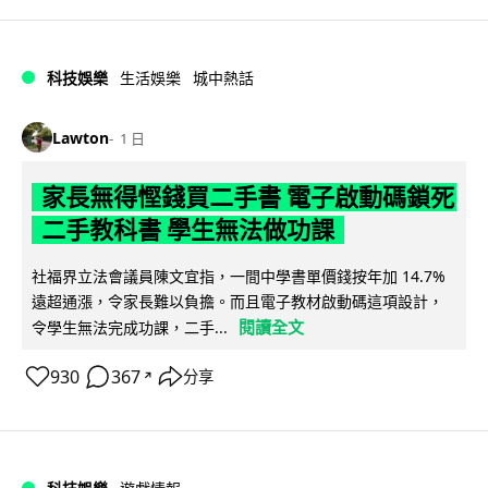
科技娛樂
生活娛樂
城中熱話
Lawton
1 日
家長無得慳錢買二手書 電子啟動碼鎖死
二手教科書 學生無法做功課
社福界立法會議員陳文宜指，一間中學書單價錢按年加 14.7%
遠超通漲，令家長難以負擔。而且電子教材啟動碼這項設計，
閱讀全文
令學生無法完成功課，二手...
930
367
分享
↗