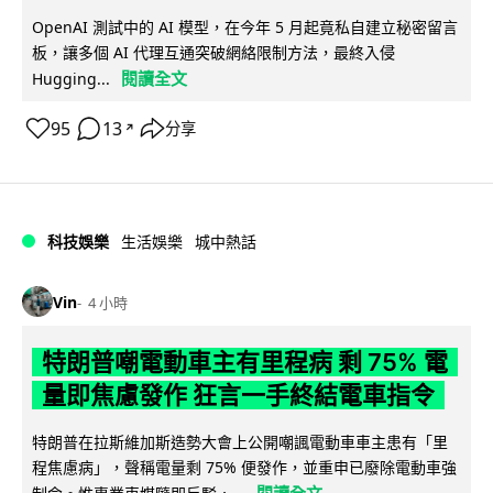
OpenAI 測試中的 AI 模型，在今年 5 月起竟私自建立秘密留言
板，讓多個 AI 代理互通突破網絡限制方法，最終入侵
閱讀全文
Hugging...
95
13
分享
↗
科技娛樂
生活娛樂
城中熱話
Vin
4 小時
特朗普嘲電動車主有里程病 剩 75% 電
量即焦慮發作 狂言一手終結電車指令
特朗普在拉斯維加斯造勢大會上公開嘲諷電動車車主患有「里
程焦慮病」，聲稱電量剩 75% 便發作，並重申已廢除電動車強