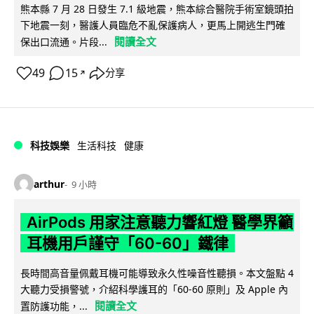
熊本縣 7 月 28 日發生 7.1 級地震，熊本綜合醫院手術室鏡頭拍
下地震一刻，醫護人員臨危不亂保護病人，更馬上開逃生門確
閱讀全文
保出口流通。片段...
49
15
分享
↗
科技娛樂
生活科技
健康
arthur
9 小時
AirPods 用家注意聽力響紅燈 醫學界籲
耳機用戶謹守「60-60」鐵律
長時間高音量佩戴耳機可能導致永久性噪音性聽損。本文盤點 4
大聽力受損警號，介紹科學護耳的「60-60 原則」及 Apple 內
閱讀全文
置防護功能，...