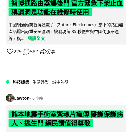
智博通路由器爆後門 官方緊急下架止血
稱漏洞是功能在維修時使用
中國網通廠商智博通電子（Zbtlink Electronics）旗下的路由器
產品爆出嚴重安全漏洞，被發現每 35 秒便會與中國伺服器連
閱讀全文
線，旗...
229
58
分享
↗
科技娛樂
生活娛樂
城中熱話
Lawton
6 小時
熊本地震手術室驚魂片瘋傳 醫護保護病
人、逃生門 網民讚值得尊敬