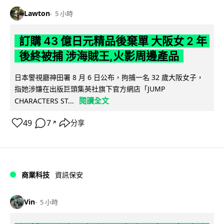
Lawton
5 小時
訂購 43 億日元精品後棄單 大阪女 2 年
後終被捕 涉海賊王,火影周邊產品
日本警視廳神田署 8 月 6 日公布，拘捕一名 32 歲大阪女子，
指她涉嫌在出版巨頭集英社旗下官方網店「JUMP
閱讀全文
CHARACTERS ST...
49
7
分享
↗
商業科技
資訊保安
Vin
5 小時