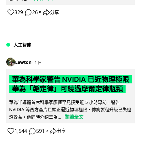
329
26
分享
↗
人工智能
Lawton
1 日
華為科學家警告 NVIDIA 已近物理極限
華為「韜定律」可繞過摩爾定律瓶頸
華為半導體首席科學家廖恒罕見接受近 5 小時專訪，警告
NVIDIA 等西方晶片巨頭正逼近物理極限，傳統製程升級已失經
閱讀全文
濟效益。他同時介紹華為...
1,544
591
分享
↗