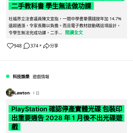
二手教科書 學生無法做功課
社福界立法會議員陳文宜指，一間中學書單價錢按年加 14.7%
遠超通漲，令家長難以負擔。而且電子教材啟動碼這項設計，
閱讀全文
令學生無法完成功課，二手...
948
374
分享
↗
科技娛樂
遊戲情報
Lawton
1 日
PlayStation 確認停產實體光碟 包裝印
出重要通告 2028 年 1 月後不出光碟遊
戲