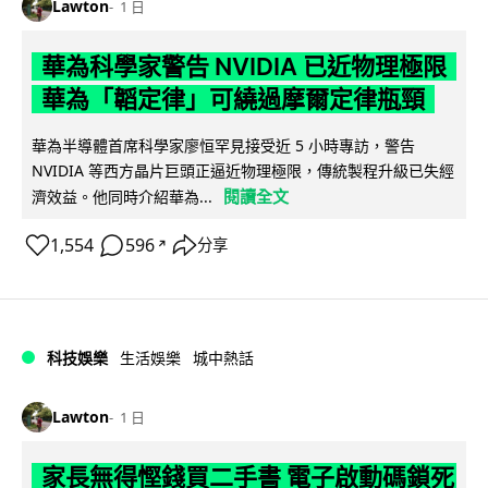
Lawton
1 日
華為科學家警告 NVIDIA 已近物理極限
華為「韜定律」可繞過摩爾定律瓶頸
華為半導體首席科學家廖恒罕見接受近 5 小時專訪，警告
NVIDIA 等西方晶片巨頭正逼近物理極限，傳統製程升級已失經
閱讀全文
濟效益。他同時介紹華為...
1,554
596
分享
↗
科技娛樂
生活娛樂
城中熱話
Lawton
1 日
家長無得慳錢買二手書 電子啟動碼鎖死