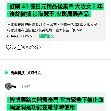
訂購 43 億日元精品後棄單 大阪女 2 年
後終被捕 涉海賊王,火影周邊產品
日本警視廳神田署 8 月 6 日公布，拘捕一名 32 歲大阪女子，
指她涉嫌在出版巨頭集英社旗下官方網店「JUMP
閱讀全文
CHARACTERS ST...
55
8
分享
↗
商業科技
資訊保安
Vin
11 小時
智博通路由器爆後門 官方緊急下架止血
稱漏洞是功能在維修時使用