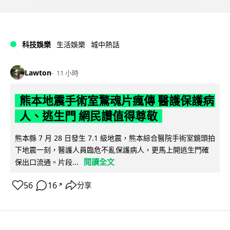
科技娛樂
生活娛樂
城中熱話
Lawton
11 小時
熊本地震手術室驚魂片瘋傳 醫護保護病
人、逃生門 網民讚值得尊敬
熊本縣 7 月 28 日發生 7.1 級地震，熊本綜合醫院手術室鏡頭拍
下地震一刻，醫護人員臨危不亂保護病人，更馬上開逃生門確
閱讀全文
保出口流通。片段...
56
16
分享
↗