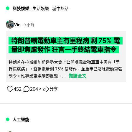
科技娛樂
生活娛樂
城中熱話
Vin
9 小時
特朗普嘲電動車主有里程病 剩 75% 電
量即焦慮發作 狂言一手終結電車指令
特朗普在拉斯維加斯造勢大會上公開嘲諷電動車車主患有「里
程焦慮病」，聲稱電量剩 75% 便發作，並重申已廢除電動車強
閱讀全文
制令。惟專業車媒隨即反駁，...
452
204
分享
↗
人工智能