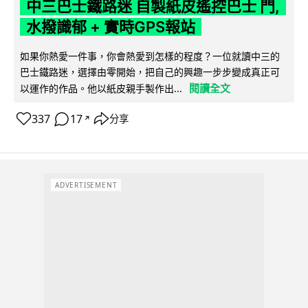
中三巴士鐵路迷 自製紙皮遙控巴士 門,
水撥識郁 + 實時GPS報站
如果你熱愛一件事，你會熱愛到怎樣的程度？一位就讀中三的
巴士鐵路迷，選擇由零開始，把自己的興趣一步步變成真正可
閱讀全文
以運作的作品。他以紙皮親手製作出...
337
17
分享
↗
ADVERTISEMENT