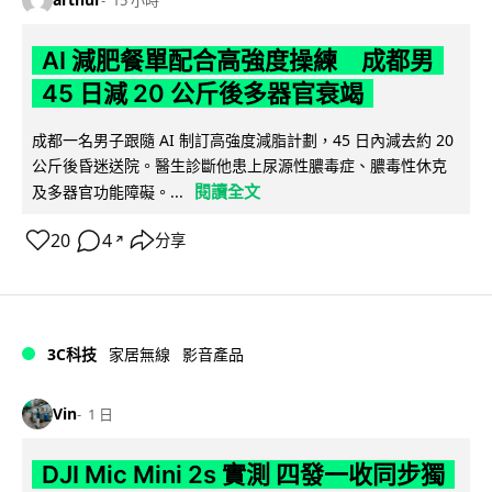
15 小時
AI 減肥餐單配合高強度操練 成都男
45 日減 20 公斤後多器官衰竭
成都一名男子跟隨 AI 制訂高強度減脂計劃，45 日內減去約 20
公斤後昏迷送院。醫生診斷他患上尿源性膿毒症、膿毒性休克
閱讀全文
及多器官功能障礙。...
20
4
分享
↗
3C科技
家居無線
影音產品
Vin
1 日
DJI Mic Mini 2s 實測 四發一收同步獨