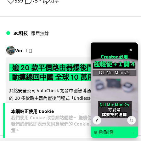
539
75
分享
↗
3C科技
家居無線
×
Vin
1 日
逾 20 款平價路由器爆後門 每 35 秒自
動連線回中國 全球 10 萬用家私隱堪憂
網絡安全公司 VulnCheck 揭發中國智博通電子（Zbtlink）生產
閱
的 20 多款路由器內置後門程式「Endlessdoors」（無盡...
讀全文
本網站正使用 Cookie
我們使用 Cookie 改善網站體驗。 繼續使用
968
221
分享
🎵
↗
⛶
我們的網站即表示您同意我們的
Cookie 政
策
。
📖 詳細評測
→