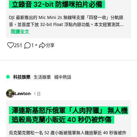
立錄音 32-bit 防爆咪拍片必備
DJI 最新推出的 Mic Mini 2s 無線咪支援「四發一收」分軌錄
音，並首度下放 32-bit Float 浮點內錄功能。本文經實測其...
閱讀全文
251
1
分享
↗
科技娛樂
生活娛樂
城中熱話
Lawton
1 日
澤連斯基怒斥俄軍「人肉狩獵」 無人機
追殺烏克蘭小販近 40 秒仍被炸傷
烏克蘭克爾松一名 52 歲小販被俄軍無人機追擊近 40 秒後被炸