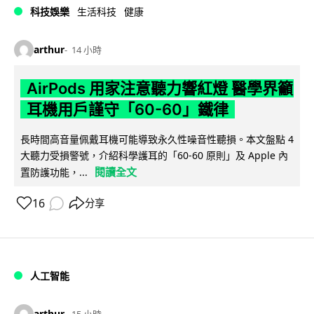
科技娛樂
生活科技
健康
arthur
14 小時
AirPods 用家注意聽力響紅燈 醫學界籲
耳機用戶謹守「60-60」鐵律
長時間高音量佩戴耳機可能導致永久性噪音性聽損。本文盤點 4
大聽力受損警號，介紹科學護耳的「60-60 原則」及 Apple 內
閱讀全文
置防護功能，...
16
分享
人工智能
arthur