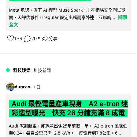
Meta 承認，旗下 AI 模型 Muse Spark 1.1 在網絡安全測試期
閱讀
間，因評估夥伴 Irregular 設定出錯而意外連上互聯網...
全文
139
20
分享
↗
科技娛樂
科技新聞
duncan
1 日
Audi 最慳電量產車現身 A2 e-tron 迷
彩造型曝光 快充 26 分鐘充滿 8 成電
Audi 呢部新車，能耗竟然係25年前嘅一半。 A2 e-tron 風阻低
至0.24，每百公里只需12.8 kWh，一度電行到7.8公里。6...