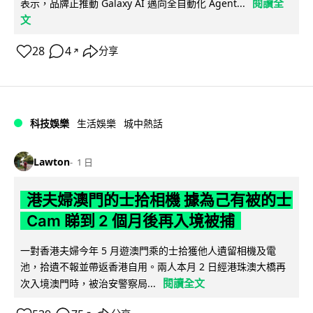
閱讀全
表示，品牌正推動 Galaxy AI 邁向全自動化 Agent...
文
28
4
分享
↗
科技娛樂
生活娛樂
城中熱話
Lawton
1 日
港夫婦澳門的士拾相機 據為己有被的士
Cam 睇到 2 個月後再入境被捕
一對香港夫婦今年 5 月遊澳門乘的士拾獲他人遺留相機及電
池，拾遺不報並帶返香港自用。兩人本月 2 日經港珠澳大橋再
閱讀全文
次入境澳門時，被治安警察局...