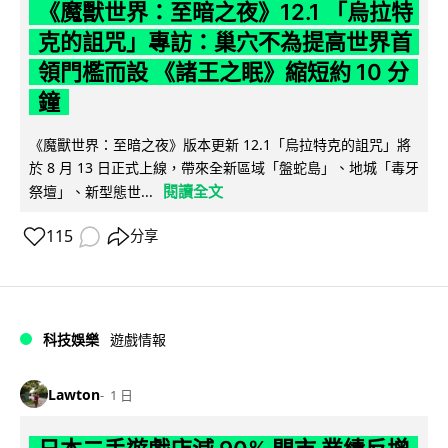
《魔獸世界：至暗之夜》12.1 「烏拉特
克的詛咒」專訪：巢穴不為提高世界首
領門檻而設 《諸王之眠》縮短約 10 分
鐘
《魔獸世界：至暗之夜》版本更新 12.1「烏拉特克的詛咒」將
於 8 月 13 日正式上線，帶來全新區域「盤蛇島」、地城「毒牙
閱讀全文
祭壇」、新型態世...
115
分享
科技娛樂
遊戲情報
Lawton
1 日