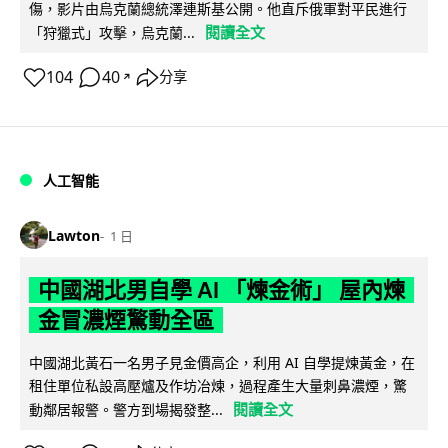
傷，影片由烏克蘭總統澤連斯基公開。他直斥俄軍對平民進行
閱讀全文
「狩獵式」攻擊，烏克蘭...
104
40
分享
↗
人工智能
Lawton
1 日
中國湖北男自學 AI 「煉金術」 屋內煉
金冒濃煙驚動全區
中國湖北黃石一名男子見金價高企，利用 AI 自學提煉黃金，在
租住單位私設高壓爐及作坊冶煉，過程產生大量刺鼻濃煙，驚
閱讀全文
動鄰居報警。警方到場揭發整...