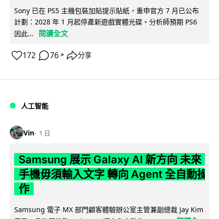
Sony 已在 PS5 主機包裝加貼提示貼紙，重申官方 7 月已公布
計劃：2028 年 1 月起停產新遊戲實體光碟。分析師預期 PS6
閱讀全文
因此...
172
76
分享
↗
人工智能
Vin
1 日
Samsung 展示 Galaxy AI 新方向 未來
手機毋須輸入文字 轉向 Agent 全自動操
作
Samsung 電子 MX 部門顧客體驗辦公室主管兼副總裁 Jay Kim