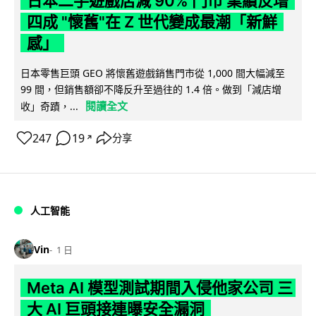
日本二手遊戲店減 90% 門市 業績反增
四成 "懷舊"在 Z 世代變成最潮「新鮮
感」
日本零售巨頭 GEO 將懷舊遊戲銷售門市從 1,000 間大幅減至
99 間，但銷售額卻不降反升至過往的 1.4 倍。做到「減店增
閱讀全文
收」奇蹟，...
247
19
分享
↗
人工智能
Vin
1 日
Meta AI 模型測試期間入侵他家公司 三
大 AI 巨頭接連曝安全漏洞