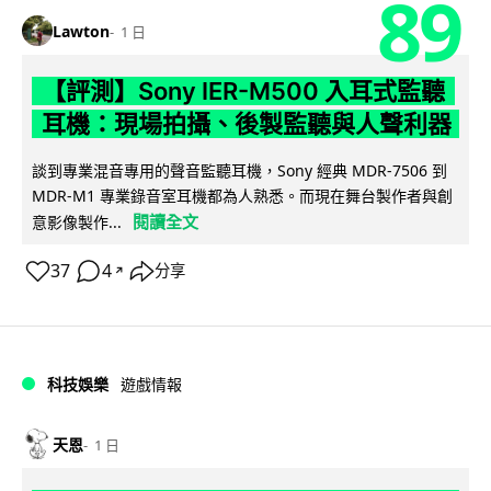
89
Lawton
1 日
【評測】Sony IER-M500 入耳式監聽
耳機：現場拍攝、後製監聽與人聲利器
談到專業混音專用的聲音監聽耳機，Sony 經典 MDR-7506 到
MDR-M1 專業錄音室耳機都為人熟悉。而現在舞台製作者與創
閱讀全文
意影像製作...
37
4
分享
↗
科技娛樂
遊戲情報
天恩
1 日