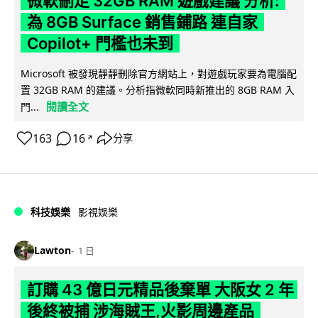
微軟刪走 32GB RAM 遊戲建議 分析:
為 8GB Surface 銷售鋪路 連自家
Copilot+ 門檻也未到
Microsoft 被發現靜靜刪除官方網站上，對遊戲玩家要為電腦配
置 32GB RAM 的建議。分析指微軟同時新推出的 8GB RAM 入
閱讀全文
門...
163
16
分享
↗
科技娛樂
影視娛樂
Lawton
1 日
訂購 43 億日元精品後棄單 大阪女 2 年
後終被捕 涉海賊王,火影周邊產品