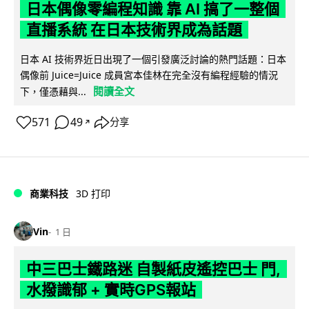
日本偶像零編程知識 靠 AI 搞了一整個
直播系統 在日本技術界成為話題
日本 AI 技術界近日出現了一個引發廣泛討論的熱門話題：日本
偶像前 Juice=Juice 成員宮本佳林在完全沒有編程經驗的情況
閱讀全文
下，僅憑藉與...
571
49
分享
↗
商業科技
3D 打印
Vin
1 日
中三巴士鐵路迷 自製紙皮遙控巴士 門,
水撥識郁 + 實時GPS報站