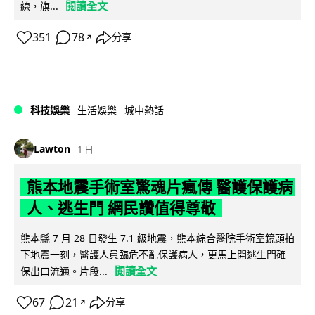
閱讀全文
線，旗...
351
78
分享
↗
科技娛樂
生活娛樂
城中熱話
Lawton
1 日
熊本地震手術室驚魂片瘋傳 醫護保護病
人、逃生門 網民讚值得尊敬
熊本縣 7 月 28 日發生 7.1 級地震，熊本綜合醫院手術室鏡頭拍
下地震一刻，醫護人員臨危不亂保護病人，更馬上開逃生門確
閱讀全文
保出口流通。片段...
67
21
分享
↗