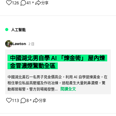
126
41
分享
↗
人工智能
Lawton
2 日
中國湖北男自學 AI 「煉金術」 屋內煉
金冒濃煙驚動全區
中國湖北黃石一名男子見金價高企，利用 AI 自學提煉黃金，在
租住單位私設高壓爐及作坊冶煉，過程產生大量刺鼻濃煙，驚
閱讀全文
動鄰居報警。警方到場揭發整...
113
8
分享
↗