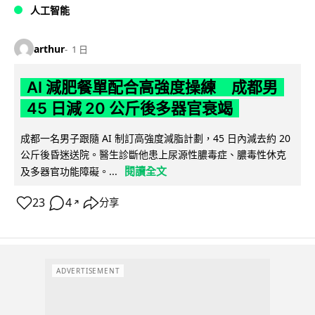
人工智能
arthur
1 日
AI 減肥餐單配合高強度操練 成都男
45 日減 20 公斤後多器官衰竭
成都一名男子跟隨 AI 制訂高強度減脂計劃，45 日內減去約 20
公斤後昏迷送院。醫生診斷他患上尿源性膿毒症、膿毒性休克
閱讀全文
及多器官功能障礙。...
23
4
分享
↗
ADVERTISEMENT