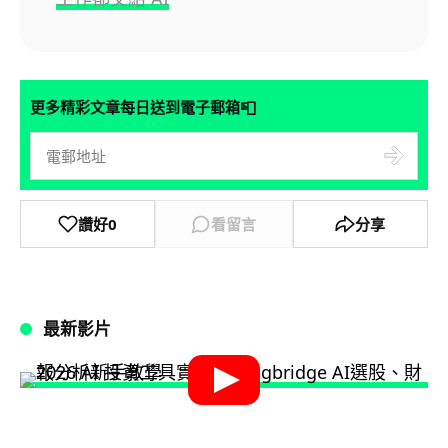
📮
更多精彩文章每日送到電子郵箱
讚好
0
看留言
分享
最新影片