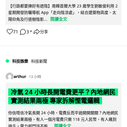
【行路都要揀好有遮陰】南韓首爾大學 23 歲學生劉敏俊利用 2
星期開發防曬導航 App「走向陰涼處」，結合建築物高度、太
閱讀全文
陽仰角及行道樹陰影...
71
3
分享
↗
科技娛樂
科技新聞
arthur
13 小時
冷氣 24 小時長開電費更平？內地網民
實測結果兩極 專家拆解慳電邏輯
你信唔信冷氣長開 24 小時，電費反而平過開開關關？內地網民
實測結果兩極，有人一個月電費只需 118 元人民幣，有人飆到
閱讀全文
過千。電力部門話不能...