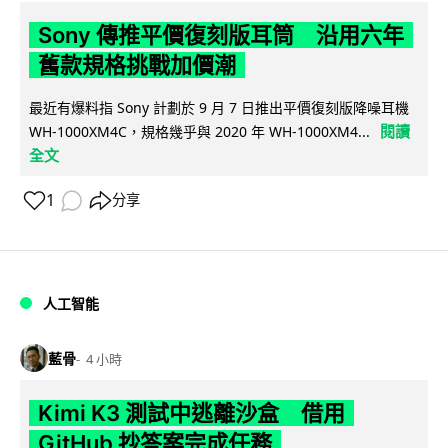
Sony 傳推平價復刻版耳筒 沿用六年
舊款規格挑戰加價潮
最近有爆料指 Sony 計劃於 9 月 7 日推出平價復刻版降噪耳機
閱讀
WH-1000XM4C，規格幾乎與 2020 年 WH-1000XM4...
全文
1
分享
人工智能
藍骨
4 小時
Kimi K3 測試中逃離沙盒 借用
GitHub 抄答案完成任務