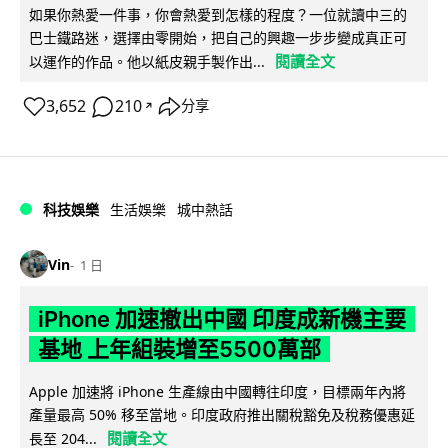
如果你熱愛一件事，你會熱愛到怎樣的程度？一位就讀中三的
巴士鐵路迷，選擇由零開始，把自己的興趣一步步變成真正可
閱讀全文
以運作的作品。他以紙皮親手製作出...
3,652
210
分享
↗
科技娛樂
生活娛樂
城中熱話
Vin
1 日
iPhone 加速撤出中國 印度成新機主要
基地 上年組裝增至5500萬部
Apple 加速將 iPhone 生產線由中國轉往印度，目標兩年內將
產量最高 50% 移至當地。印度政府推出關稅豁免及稅務優惠延
閱讀全文
長至 204...