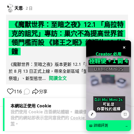
天恩
2 日
《魔獸世界：至暗之夜》12.1 「烏拉特
克的詛咒」專訪：巢穴不為提高世界首
領門檻而設 《諸王之眠》縮短約 10 分
×
鐘
《魔獸世界：至暗之夜》版本更新 12.1「烏拉特克的詛咒」將
於 8 月 13 日正式上線，帶來全新區域「盤蛇島」、地城「毒牙
閱讀全文
祭壇」、新型態世...
116
分享
本網站正使用 Cookie
我們使用 Cookie 改善網站體驗。 繼續使用
🎵
⛶
我們的網站即表示您同意我們的
Cookie 政
科技娛樂
遊戲情報
策
。
📖 詳細評測
→