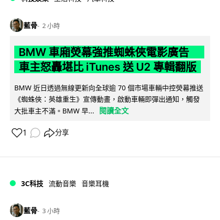
藍骨
2 小時
BMW 車廂熒幕強推蜘蛛俠電影廣告
車主怒轟堪比 iTunes 送 U2 專輯翻版
BMW 近日透過無線更新向全球逾 70 個市場車輛中控熒幕推送
《蜘蛛俠：英雄重生》宣傳動畫，啟動車輛即彈出通知，觸發
閱讀全文
大批車主不滿。BMW 早...
1
分享
3C科技
流動音樂
音樂耳機
藍骨
3 小時