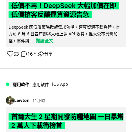
低價不再！DeepSeek 大幅加價在即
低價搶客反釀運算資源告急
DeepSeek 因低價策略掀起需求熱潮，運算資源不勝負荷，官
方於 8 月 6 日宣布即將大幅上調 API 收費，惟未公布具體加
閱讀全文
幅。事件與...
53
16
分享
↗
iOS App
應用軟件
應用軟件
Lawton
12 小時
首爾大生 2 星期開發防曬地圖 一日暴增
2 萬人下載衝榜首