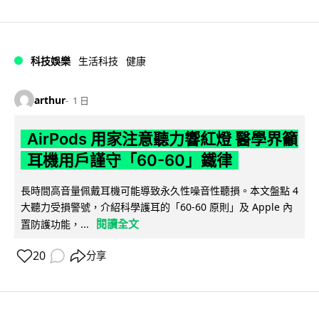
科技娛樂
生活科技
健康
arthur
1 日
AirPods 用家注意聽力響紅燈 醫學界籲
耳機用戶謹守「60-60」鐵律
長時間高音量佩戴耳機可能導致永久性噪音性聽損。本文盤點 4
大聽力受損警號，介紹科學護耳的「60-60 原則」及 Apple 內
閱讀全文
置防護功能，...
20
分享