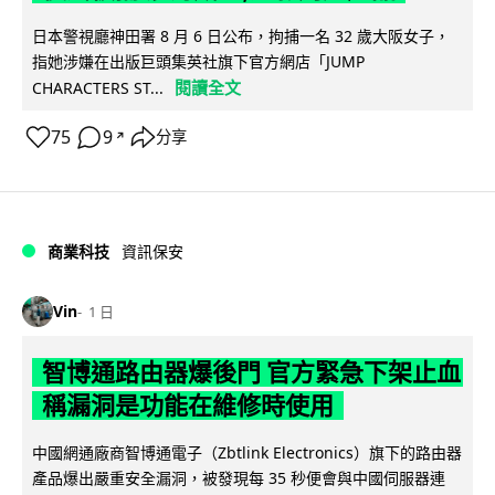
日本警視廳神田署 8 月 6 日公布，拘捕一名 32 歲大阪女子，
指她涉嫌在出版巨頭集英社旗下官方網店「JUMP
閱讀全文
CHARACTERS ST...
75
9
分享
↗
商業科技
資訊保安
Vin
1 日
智博通路由器爆後門 官方緊急下架止血
稱漏洞是功能在維修時使用
中國網通廠商智博通電子（Zbtlink Electronics）旗下的路由器
產品爆出嚴重安全漏洞，被發現每 35 秒便會與中國伺服器連