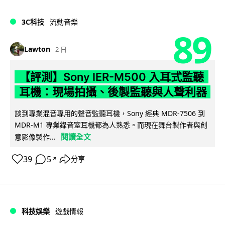
3C科技
流動音樂
89
Lawton
2 日
【評測】Sony IER-M500 入耳式監聽
耳機：現場拍攝、後製監聽與人聲利器
談到專業混音專用的聲音監聽耳機，Sony 經典 MDR-7506 到
MDR-M1 專業錄音室耳機都為人熟悉。而現在舞台製作者與創
閱讀全文
意影像製作...
39
5
分享
↗
科技娛樂
遊戲情報