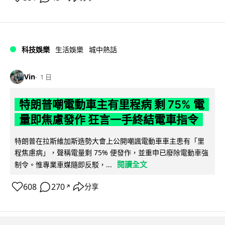
科技娛樂
生活娛樂
城中熱話
Vin
1 日
特朗普嘲電動車主有里程病 剩 75% 電
量即焦慮發作 狂言一手終結電車指令
特朗普在拉斯維加斯造勢大會上公開嘲諷電動車車主患有「里
程焦慮病」，聲稱電量剩 75% 便發作，並重申已廢除電動車強
閱讀全文
制令。惟專業車媒隨即反駁，...
608
270
分享
↗