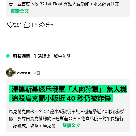
音，並首度下放 32-bit Float 浮點內錄功能。本文經實測其...
閱讀全文
251
1
分享
↗
科技娛樂
生活娛樂
城中熱話
Lawton
2 日
澤連斯基怒斥俄軍「人肉狩獵」 無人機
追殺烏克蘭小販近 40 秒仍被炸傷
烏克蘭克爾松一名 52 歲小販被俄軍無人機追擊近 40 秒後被炸
傷，影片由烏克蘭總統澤連斯基公開。他直斥俄軍對平民進行
閱讀全文
「狩獵式」攻擊，烏克蘭...