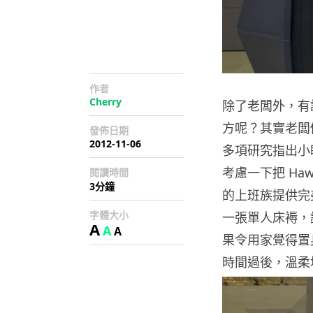
作者
Cherry
除了老闆外，有
方呢？其實老闆
發佈日期
2012-11-06
多項研究指出小
考慮一下把 Haw
閱讀時間
3分鐘
的上班族提供完美
字體大小
一張單人床褥，
A
A
A
果令用家覺得置
時間過後，溫柔