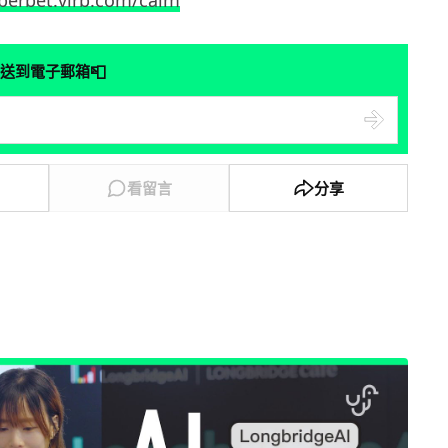
berbet.virb.com/calm
📮
送到電子郵箱
看留言
分享