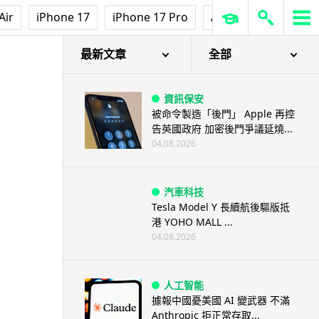
Air
iPhone 17
iPhone 17 Pro
AirPods Pro 3
Ap
最新文章
全部
資訊保安
被命令製造「後門」 Apple 再控
告英國政府 加密後門爭議延燒...
04.08.2026
汽車科技
Tesla Model Y 長續航後驅版抵
港 YOHO MALL ...
04.08.2026
人工智能
據報中國憂美國 AI 變武器 不滿
Anthropic 拒正常存取...