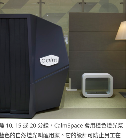
0, 15 或 20 分鐘，CalmSpace 會用橙色燈光幫
藍色的自然燈光叫醒用家。它的設計可防止員工在