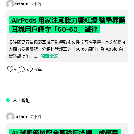
arthur
6 小時
AirPods 用家注意聽力響紅燈 醫學界籲
耳機用戶謹守「60-60」鐵律
長時間高音量佩戴耳機可能導致永久性噪音性聽損。本文盤點 4
大聽力受損警號，介紹科學護耳的「60-60 原則」及 Apple 內
閱讀全文
置防護功能，...
9
分享
人工智能
arthur
7 小時
AI 減肥餐單配合高強度操練 成都男