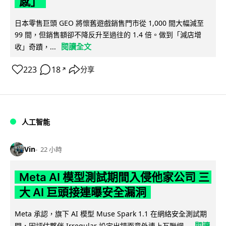
感」
日本零售巨頭 GEO 將懷舊遊戲銷售門市從 1,000 間大幅減至
99 間，但銷售額卻不降反升至過往的 1.4 倍。做到「減店增
閱讀全文
收」奇蹟，...
223
18
分享
↗
人工智能
Vin
22 小時
Meta AI 模型測試期間入侵他家公司 三
大 AI 巨頭接連曝安全漏洞
Meta 承認，旗下 AI 模型 Muse Spark 1.1 在網絡安全測試期
閱讀
間，因評估夥伴 Irregular 設定出錯而意外連上互聯網...