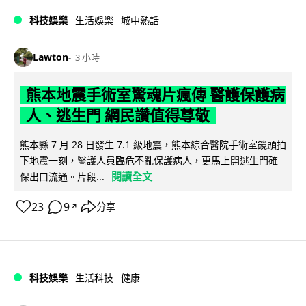
科技娛樂
生活娛樂
城中熱話
Lawton
3 小時
熊本地震手術室驚魂片瘋傳 醫護保護病
人、逃生門 網民讚值得尊敬
熊本縣 7 月 28 日發生 7.1 級地震，熊本綜合醫院手術室鏡頭拍
下地震一刻，醫護人員臨危不亂保護病人，更馬上開逃生門確
閱讀全文
保出口流通。片段...
23
9
分享
↗
科技娛樂
生活科技
健康