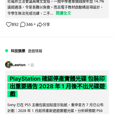
社福界立法會議員陳文宜指，一間中學書單價錢按年加 14.7%
遠超通漲，令家長難以負擔。而且電子教材啟動碼這項設計，
閱讀全文
令學生無法完成功課，二手...
892
346
分享
↗
科技娛樂
遊戲情報
Lawton
1 日
PlayStation 確認停產實體光碟 包裝印
出重要通告 2028 年 1 月後不出光碟遊
戲
Sony 已在 PS5 主機包裝加貼提示貼紙，重申官方 7 月已公布
計劃：2028 年 1 月起停產新遊戲實體光碟。分析師預期 PS6