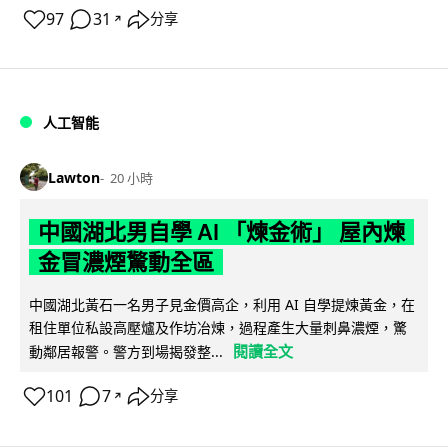
97
31
分享
↗
人工智能
Lawton
20 小時
中國湖北男自學 AI 「煉金術」 屋內煉
金冒濃煙驚動全區
中國湖北黃石一名男子見金價高企，利用 AI 自學提煉黃金，在
租住單位私設高壓爐及作坊冶煉，過程產生大量刺鼻濃煙，驚
閱讀全文
動鄰居報警。警方到場揭發整...
101
7
分享
↗