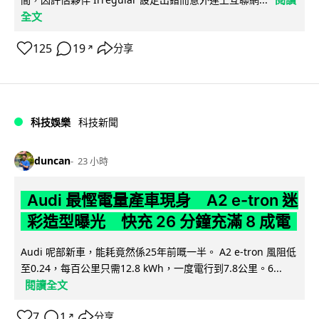
全文
125
19
分享
↗
科技娛樂
科技新聞
duncan
23 小時
Audi 最慳電量產車現身 A2 e-tron 迷
彩造型曝光 快充 26 分鐘充滿 8 成電
Audi 呢部新車，能耗竟然係25年前嘅一半。 A2 e-tron 風阻低
至0.24，每百公里只需12.8 kWh，一度電行到7.8公里。6...
閱讀全文
7
1
分享
↗