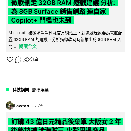
微軟刪走 32GB RAM 遊戲建議 分析:
為 8GB Surface 銷售鋪路 連自家
Copilot+ 門檻也未到
Microsoft 被發現靜靜刪除官方網站上，對遊戲玩家要為電腦配
置 32GB RAM 的建議。分析指微軟同時新推出的 8GB RAM 入
閱讀全文
門...
分享
科技娛樂
影視娛樂
Lawton
2 小時
訂購 43 億日元精品後棄單 大阪女 2 年
後終被捕 涉海賊王,火影周邊產品