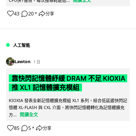
CPU快1億倍，每次搜尋耗能低...
43
20
分享
↗
人工智能
Lawton
1 日
靠快閃記憶體紓緩 DRAM 不足 KIOXIA
推 XL1 記憶體擴充模組
KIOXIA 發表全新記憶體擴充模組 XL1 系列，結合低延遲快閃記
憶體 XL-FLASH 與 CXL 介面，將快閃記憶體轉化為記憶體擴充
閱讀全文
方...
85
5
分享
↗