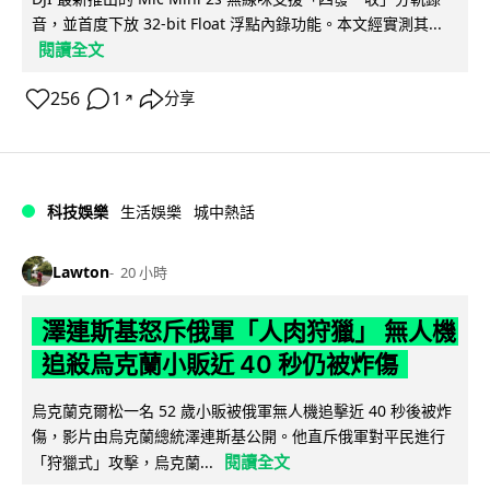
音，並首度下放 32-bit Float 浮點內錄功能。本文經實測其...
閱讀全文
256
1
分享
↗
科技娛樂
生活娛樂
城中熱話
Lawton
20 小時
澤連斯基怒斥俄軍「人肉狩獵」 無人機
追殺烏克蘭小販近 40 秒仍被炸傷
烏克蘭克爾松一名 52 歲小販被俄軍無人機追擊近 40 秒後被炸
傷，影片由烏克蘭總統澤連斯基公開。他直斥俄軍對平民進行
閱讀全文
「狩獵式」攻擊，烏克蘭...