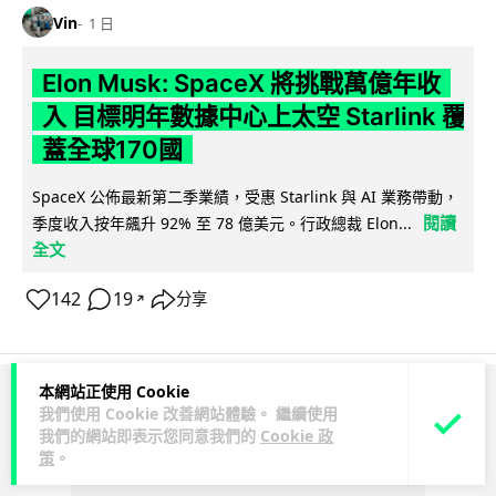
Vin
1 日
Elon Musk: SpaceX 將挑戰萬億年收
入 目標明年數據中心上太空 Starlink 覆
蓋全球170國
SpaceX 公佈最新第二季業績，受惠 Starlink 與 AI 業務帶動，
閱讀
季度收入按年飆升 92% 至 78 億美元。行政總裁 Elon...
全文
142
19
分享
↗
本網站正使用 Cookie
ADVERTISEMENT
我們使用 Cookie 改善網站體驗。 繼續使用
我們的網站即表示您同意我們的
Cookie 政
策
。