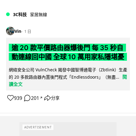
3C科技
家居無線
Vin
1 日
逾 20 款平價路由器爆後門 每 35 秒自
動連線回中國 全球 10 萬用家私隱堪憂
網絡安全公司 VulnCheck 揭發中國智博通電子（Zbtlink）生產
閱
的 20 多款路由器內置後門程式「Endlessdoors」（無盡...
讀全文
939
201
分享
↗
ADVERTISEMENT