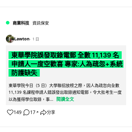
商業科技
資訊保安
Lawton
1 日
東華學院誤發取錄電郵 全數 11,139 名
申請人一度空歡喜 專家:人為疏忽+系統
防護缺失
東華學院今日（5 日）大學聯招放榜之際，因人為疏忽向全數
11,139 名課程申請人錯誤發出取錄通知電郵，令大批考生一度
閱讀全文
以為獲得學位取錄，事...
149
17
分享
↗