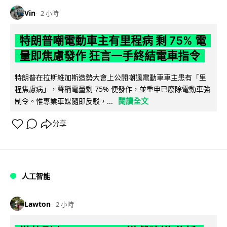
Vin
2 小時
特朗普嘲電動車主有里程病 剩 75% 電
量即焦慮發作 狂言一手終結電車指令
特朗普在拉斯維加斯造勢大會上公開嘲諷電動車車主患有「里
程焦慮病」，聲稱電量剩 75% 便發作，並重申已廢除電動車強
閱讀全文
制令。惟專業車媒隨即反駁，...
分享
人工智能
Lawton
2 小時