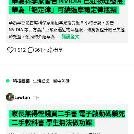
華為科學家警告 NVIDIA 已近物理極限
華為「韜定律」可繞過摩爾定律瓶頸
華為半導體首席科學家廖恒罕見接受近 5 小時專訪，警告
NVIDIA 等西方晶片巨頭正逼近物理極限，傳統製程升級已失經
閱讀全文
濟效益。他同時介紹華為...
1,512
561
分享
↗
科技娛樂
生活娛樂
城中熱話
Lawton
1 日
家長無得慳錢買二手書 電子啟動碼鎖死
二手教科書 學生無法做功課