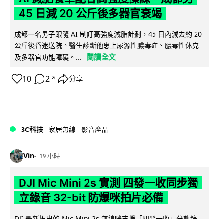
45 日減 20 公斤後多器官衰竭
成都一名男子跟隨 AI 制訂高強度減脂計劃，45 日內減去約 20
公斤後昏迷送院。醫生診斷他患上尿源性膿毒症、膿毒性休克
閱讀全文
及多器官功能障礙。...
10
2
分享
↗
3C科技
家居無線
影音產品
Vin
19 小時
DJI Mic Mini 2s 實測 四發一收同步獨
立錄音 32-bit 防爆咪拍片必備
DJI 最新推出的 Mic Mini 2s 無線咪支援「四發一收」分軌錄