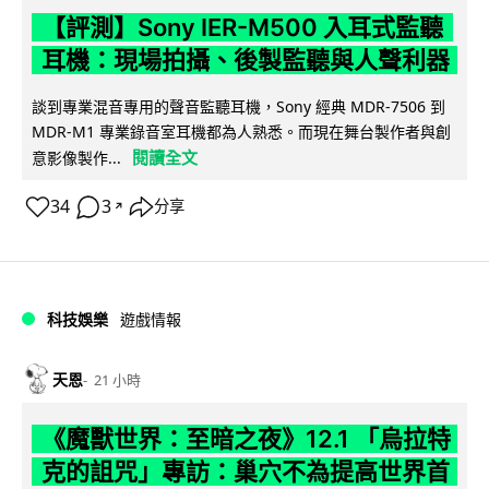
【評測】Sony IER-M500 入耳式監聽
耳機：現場拍攝、後製監聽與人聲利器
談到專業混音專用的聲音監聽耳機，Sony 經典 MDR-7506 到
MDR-M1 專業錄音室耳機都為人熟悉。而現在舞台製作者與創
閱讀全文
意影像製作...
34
3
分享
↗
科技娛樂
遊戲情報
天恩
21 小時
《魔獸世界：至暗之夜》12.1 「烏拉特
克的詛咒」專訪：巢穴不為提高世界首