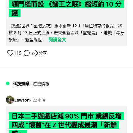
領門檻而設 《諸王之眠》縮短約 10 分
鐘
《魔獸世界：至暗之夜》版本更新 12.1「烏拉特克的詛咒」將
於 8 月 13 日正式上線，帶來全新區域「盤蛇島」、地城「毒牙
閱讀全文
祭壇」、新型態世...
115
分享
科技娛樂
遊戲情報
Lawton
22 小時
日本二手遊戲店減 90% 門市 業績反增
四成 "懷舊"在 Z 世代變成最潮「新鮮