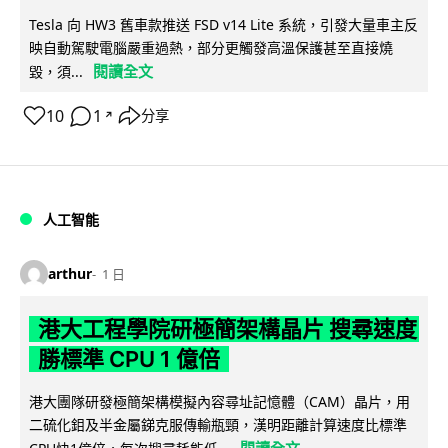
Tesla 向 HW3 舊車款推送 FSD v14 Lite 系統，引發大量車主反
映自動駕駛電腦嚴重過熱，部分更觸發高溫保護甚至直接燒
閱讀全文
毀，須...
10
1
分享
↗
人工智能
arthur
1 日
港大工程學院研極簡架構晶片 搜尋速度
勝標準 CPU 1 億倍
港大團隊研發極簡架構模擬內容尋址記憶體（CAM）晶片，用
二硫化鉬及半金屬銻克服傳輸瓶頸，漢明距離計算速度比標準
閱讀全文