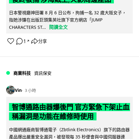
日本警視廳神田署 8 月 6 日公布，拘捕一名 32 歲大阪女子，
指她涉嫌在出版巨頭集英社旗下官方網店「JUMP
閱讀全文
CHARACTERS ST...
1
分享
↗
商業科技
資訊保安
Vin
3 小時
智博通路由器爆後門 官方緊急下架止血
稱漏洞是功能在維修時使用
中國網通廠商智博通電子（Zbtlink Electronics）旗下的路由器
產品爆出嚴重安全漏洞，被發現每 35 秒便會與中國伺服器連