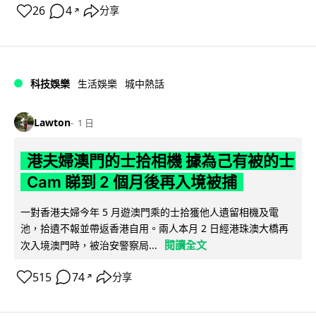
26
4
分享
↗
科技娛樂
生活娛樂
城中熱話
Lawton
1 日
港夫婦澳門的士拾相機 據為己有被的士
Cam 睇到 2 個月後再入境被捕
一對香港夫婦今年 5 月遊澳門乘的士拾獲他人遺留相機及電
池，拾遺不報並帶返香港自用。兩人本月 2 日經港珠澳大橋再
閱讀全文
次入境澳門時，被治安警察局...
515
74
分享
↗