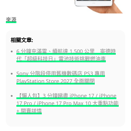
來源
相關文章:
6 分鐘充滿電、續航達 1,500 公里 寧德時
代「超級科技日」電池技術挑戰燃油車
Sony 分階段停用舊機數碼店 PS3 專用
PlayStation Store 2027 全面關閉
【懶人包】3 分鐘睇盡 iPhone 17 / iPhone
17 Pro / iPhone 17 Pro Max 10 大重點功能
+ 開賣詳情