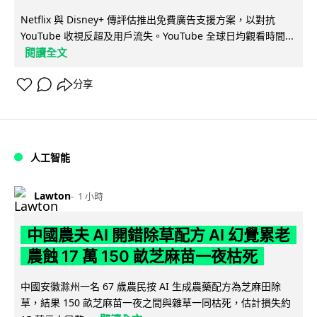
Netflix 與 Disney+ 傳評估推出免費廣告支援方案，以對抗
YouTube 收視反超及用戶流失。YouTube 全球日均觀看時間...
閱讀全文
分享
人工智能
Lawton
1 小時
中國農夫 AI 開錯除草配方 AI 幻覺累老
農蝕 17 萬 150 畝芝麻苗一夜枯死
中國安徽滁州一名 67 歲農民按 AI 生成農藥配方為芝麻田除
草，結果 150 畝芝麻苗一夜之間與雜草一同枯死，估計損失約