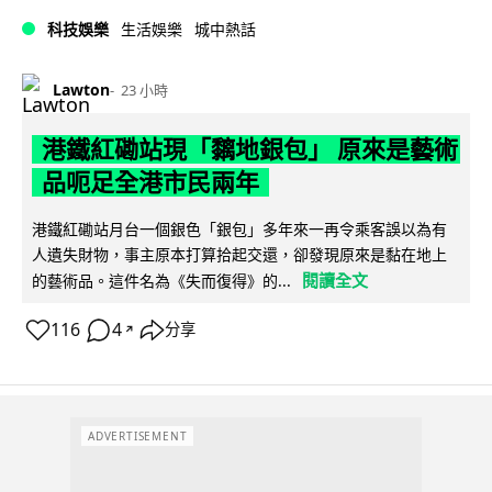
科技娛樂
生活娛樂
城中熱話
Lawton
23 小時
港鐵紅磡站現「黐地銀包」 原來是藝術
品呃足全港市民兩年
港鐵紅磡站月台一個銀色「銀包」多年來一再令乘客誤以為有
人遺失財物，事主原本打算拾起交還，卻發現原來是黏在地上
閱讀全文
的藝術品。這件名為《失而復得》的...
116
4
分享
↗
ADVERTISEMENT