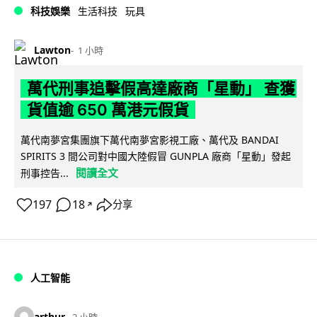
科技娛樂
生活科技
玩具
Lawton
1 小時
萬代刑事追擊假高達廠商「星動」 查獲
貨值逾 650 萬港元假貨
萬代南夢宮集團旗下萬代南夢宮影視工廠、萬代及 BANDAI
SPIRITS 3 間公司對中國大陸假冒 GUNPLA 廠商「星動」發起
閱讀全文
刑事控告...
197
18
分享
↗
人工智能
arthur
2 小時