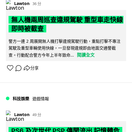
Lawton
36 分
無人機兩周巡查違規駕駛 重型車走快線
即時被截查
警方一連 2 周展開無人機打擊違規駕駛行動，重點打擊不專注
駕駛及重型車輛使用快線，一旦發現違規即由地面交通警截
閱讀全文
查。行動配合警方今年上半年致命...
分享
科技娛樂
遊戲情報
Lawton
49 分
PS6 及次世代 PSP 傳聞流出 記憶體危