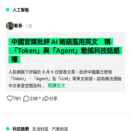
人工智能
藍骨
1 日
中國官媒批評 AI 術語濫用英文 稱
「Token」與「Agent」動搖科技話語
權
人民網旗下評論於 8 月 6 日發表文章，批評中國廣泛使用
「Token」、「Agent」及「LLM」等英文術語，認為做法侵蝕
閱讀全文
中文表意空間及科...
781
338
分享
↗
科技娛樂
生活科技
汽車科技