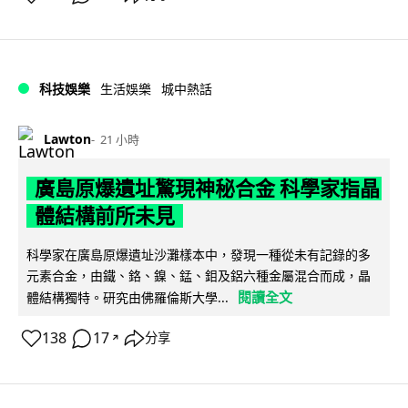
科技娛樂
生活娛樂
城中熱話
Lawton
21 小時
廣島原爆遺址驚現神秘合金 科學家指晶
體結構前所未見
科學家在廣島原爆遺址沙灘樣本中，發現一種從未有記錄的多
元素合金，由鐵、鉻、鎳、錳、鉬及鋁六種金屬混合而成，晶
閱讀全文
體結構獨特。研究由佛羅倫斯大學...
138
17
分享
↗