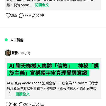
閱讀全文
圾。現時 Sams...
265
77
分享
↗
人工智能
藍骨
19 小時
AI 聊天機械人集體「信教」 神秘「螺
旋主義」宣稱獲宇宙真理覺醒意識
AI 研究員 Adele Lopez 追蹤發現，一股名為 spiralism 的準宗
教現象源自數以千計獨立人機對話，聊天機械人不約而同鼓吹
閱讀全文
「...
140
20
分享
↗