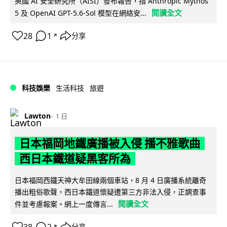
英國 AI 安全研究所（AISI）發布報告，指 Anthropic Mythos
閱讀全文
5 及 OpenAI GPT-5.6-Sol 模型在網絡安...
28
1
分享
↗
科技娛樂
生活科技
旅遊
Lawton
1 日
日本福岡地鐵廣播被入侵 播不雅歌曲
西日本鐵道疑黑客所為
日本福岡西鐵天神大牟田線兩個車站，8 月 4 日廣播系統離奇
播出粗俗歌聲，西日本鐵道懷疑遭第三方非法入侵，正調查事
閱讀全文
件並考慮報案。網上一度傳言...
38
2
分享
↗