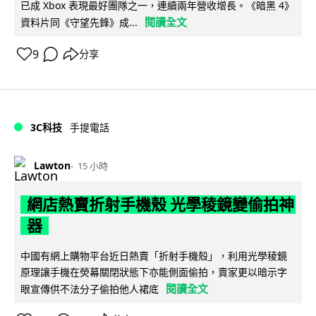
已成 Xbox 表現最好團隊之一，連續兩年營收增長。《暗黑 4》
閱讀全文
資料片同《守望先鋒》成...
9
分享
3C科技
手提電話
Lawton
15 小時
網店熱賣折射手機殼 光學稜鏡變偷拍神
器
中國有網上購物平台近日熱賣「折射手機殼」，利用光學稜鏡
原理讓手機在熒幕關閉狀態下亦能側面偷拍，賣家更以暗示字
閱讀全文
眼宣傳供不法分子偷拍他人裙底