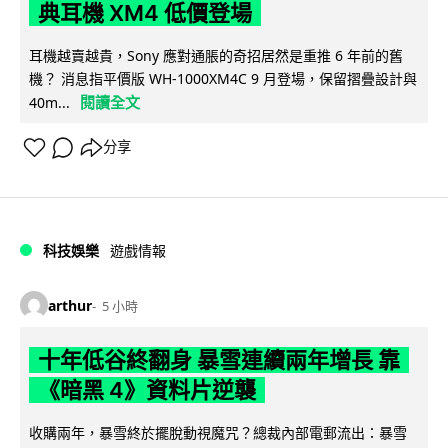
典耳機 XM4 低價登場
耳機越賣越貴，Sony 應對通脹的奇招居然是重推 6 年前的舊
機？ 消息指平價版 WH-1000XM4C 9 月登場，保留摺疊設計與
閱讀全文
40m...
分享
科技娛樂
遊戲情報
arthur
5 小時
十年低谷終翻身 暴雪連續兩年增長 靠
《暗黑 4》資料片逆襲
收購兩年，暴雪終於擺脫動視魔咒？總裁內部電郵流出：暴雪