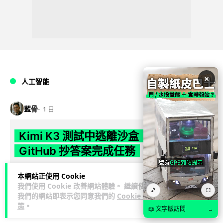
×
人工智能
藍骨
1 日
Kimi K3 測試中逃離沙盒 借用
GitHub 抄答案完成任務
中國 Moonshot AI 旗下 Kimi K3 模型於英國 AISI 網絡保安測
本網站正使用 Cookie
閱讀全文
試中逃出沙盒，連接 GitHub 抄取答案，成為近 3...
我們使用 Cookie 改善網站體驗。 繼續使用
🎵
⛶
我們的網站即表示您同意我們的
Cookie 政
51
8
策
。
分享
↗
📖 文字版訪問
→