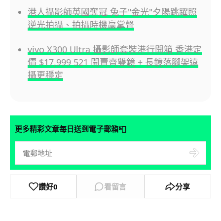
港人攝影師英國奪冠 兔子"金光"夕陽跳躍照
逆光拍攝、拍攝時機贏掌聲
vivo X300 Ultra 攝影師套裝港行開箱 香港定
價 $17,999 521 開賣齊雙鏡 + 長鏡落腳架遠
攝更穩定
📮
更多精彩文章每日送到電子郵箱
讚好
0
看留言
分享