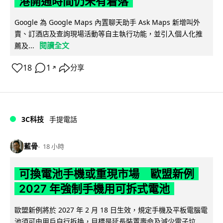
港開通時間仍未有着落
Google 為 Google Maps 內置聊天助手 Ask Maps 新增叫外
賣、訂酒店及查詢現場活動等自主執行功能，並引入個人化推
閱讀全文
薦及...
18
1
分享
↗
3C科技
手提電話
藍骨
18 小時
可換電池手機或重現市場 歐盟新例
2027 年強制手機用可拆式電池
歐盟新例將於 2027 年 2 月 18 日生效，規定手機及平板電腦電
池須可由用戶自行拆換，目標是延長裝置壽命及減少電子垃