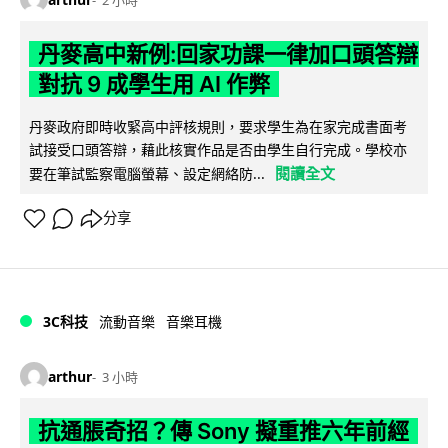
丹麥高中新例:回家功課一律加口頭答辯
對抗 9 成學生用 AI 作弊
丹麥政府即時收緊高中評核規則，要求學生為在家完成書面考
試接受口頭答辯，藉此核實作品是否由學生自行完成。學校亦
閱讀全文
要在筆試監察電腦螢幕、設定網絡防...
分享
3C科技
流動音樂
音樂耳機
arthur
3 小時
抗通脹奇招？傳 Sony 擬重推六年前經