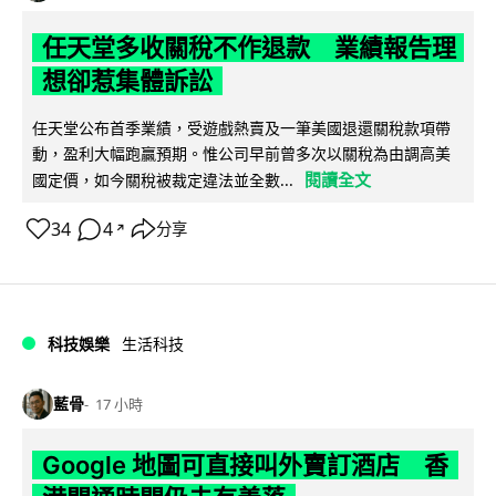
任天堂多收關稅不作退款 業績報告理
想卻惹集體訴訟
任天堂公布首季業績，受遊戲熱賣及一筆美國退還關稅款項帶
動，盈利大幅跑贏預期。惟公司早前曾多次以關稅為由調高美
閱讀全文
國定價，如今關稅被裁定違法並全數...
34
4
分享
↗
科技娛樂
生活科技
藍骨
17 小時
Google 地圖可直接叫外賣訂酒店 香