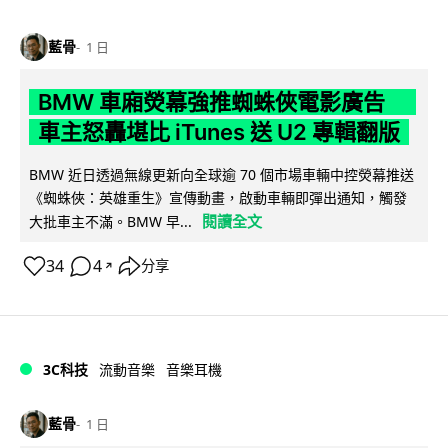
藍骨
1 日
BMW 車廂熒幕強推蜘蛛俠電影廣告
車主怒轟堪比 iTunes 送 U2 專輯翻版
BMW 近日透過無線更新向全球逾 70 個市場車輛中控熒幕推送
《蜘蛛俠：英雄重生》宣傳動畫，啟動車輛即彈出通知，觸發
閱讀全文
大批車主不滿。BMW 早...
34
4
分享
↗
3C科技
流動音樂
音樂耳機
藍骨
1 日