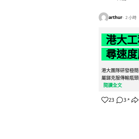
arthur
2 小時
港大工
尋速度勝
港大團隊研發極簡
屬銻克服傳輸瓶頸
閱讀全文
23
3
↗