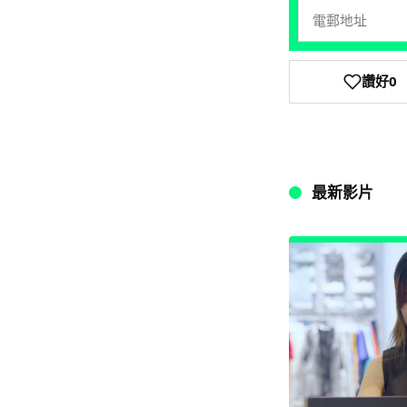
讚好
0
最新影片