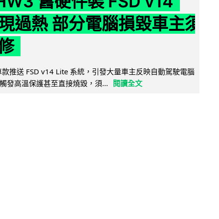
 HW3 舊硬件裝 FSD v14
e 頻現過熱 部分電腦損毀車主須
修
 舊車款推送 FSD v14 Lite 系統，引發大量車主反映自動駕駛電腦
觸發高溫保護甚至直接燒毀，須...
閱讀全文