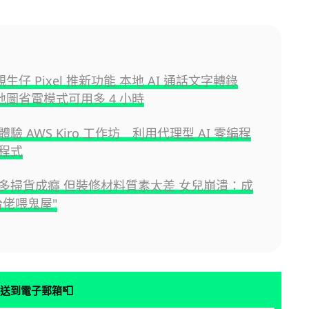
 親生仔 Pixel 推新功能 本地 AI 通話文字轉錄
e 地圖省電模式可用多 4 小時
驗 AWS Kiro 工作坊 利用代理型 AI 零編程
程式
多掃貨成癮 但裝修材料質素太差 女兒崩潰：成
哈佬喂鬼屋"
📮
送到電子郵箱