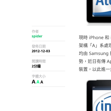
作者
spider
現時 iPhone 和
架構「A」系處
發佈日期
2012-12-03
均由 Samsun
勢，近日有傳 App
閱讀時間
2分鐘
裝置，以此進一步取
字體大小
A
A
A