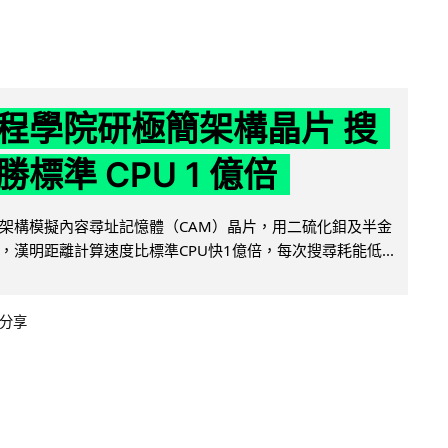
程學院研極簡架構晶片 搜
標準 CPU 1 億倍
架構模擬內容尋址記憶體（CAM）晶片，用二硫化鉬及半金
，漢明距離計算速度比標準CPU快1億倍，每次搜尋耗能低...
分享