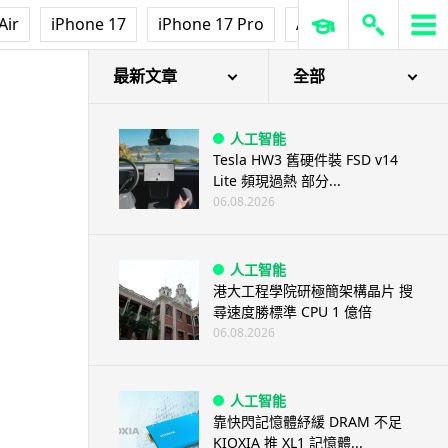
Air
iPhone 17
iPhone 17 Pro
AirPods Pro 3
Ap
最新文章
全部
人工智能
Tesla HW3 舊硬件裝 FSD v14
Lite 頻現過熱 部分...
06.08.2026
人工智能
港大工程學院研極簡架構晶片 搜
尋速度勝標準 CPU 1 億倍
06.08.2026
人工智能
靠快閃記憶體紓緩 DRAM 不足
KIOXIA 推 XL1 記憶體...