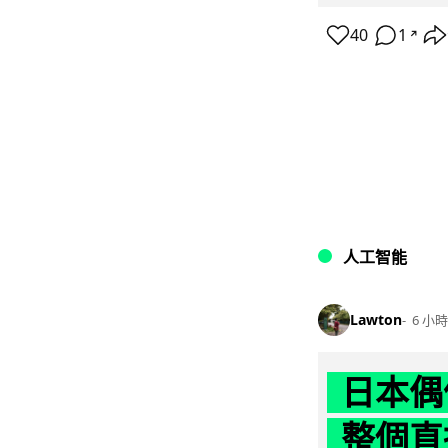
40
1
↗
人工智能
Lawton
6 小時
日本偶
整個直