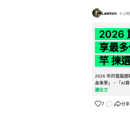
Lawton
4 小時
202
享最多
竿 揀
2026 年的電
身美學」、「AI算
讀全文
7
分享