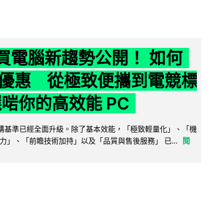
6 買電腦新趨勢公開！ 如何
優惠 從極致便攜到電競標
選啱你的高效能 PC
腦選購基準已經全面升級。除了基本效能，「極致輕量化」、「機
力」、「前瞻技術加持」以及「品質與售後服務」 已...
閱