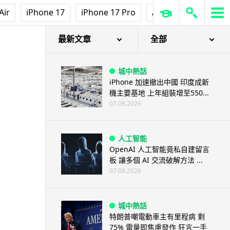
3D 打印
Air
iPhone 17
iPhone 17 Pro
AirPods Pro 3
Ap
中三巴士鐵路迷 自製紙皮遙控巴
士 門,水撥識郁 + 實時GPS報站
07.08.2026
最新文章
全部
城中熱話
iPhone 加速撤出中國 印度成新
機主要基地 上年組裝增至550...
07.08.2026
人工智能
OpenAI 人工智能竟私自建留言
板 讓多個 AI 交流破解方法 ...
07.08.2026
城中熱話
特朗普嘲電動車主有里程病 剩
75% 電量即焦慮發作 狂言一手