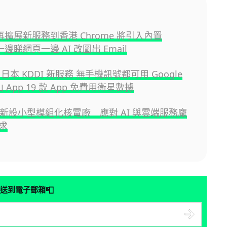
i 再擴展新服務到香港 Chrome 將引入內置
 一邊睇網頁一邊 AI 改圖出 Email
日本 KDDI 新服務 無手機訊號都可用 Google
山 App 19 款 App 免費用衛星數據
n 新設小型模組化核電廠 應對 AI 與雲端服務龐
求
📮
送到電子郵箱