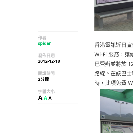
作者
spider
香港電訊近日宣
Wi-Fi 服務
發佈日期
2012-12-18
巴營辦並將於 1
路線。在該巴士轉乘
閱讀時間
2分鐘
時，此項免費 W
字體大小
A
A
A