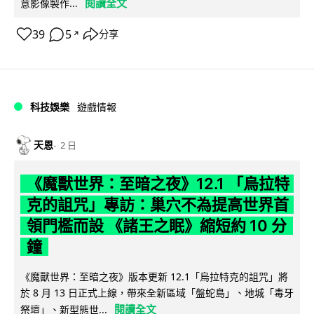
閱讀全文
意影像製作...
39
5
分享
↗
科技娛樂
遊戲情報
天恩
2 日
《魔獸世界：至暗之夜》12.1 「烏拉特
克的詛咒」專訪：巢穴不為提高世界首
領門檻而設 《諸王之眠》縮短約 10 分
鐘
《魔獸世界：至暗之夜》版本更新 12.1「烏拉特克的詛咒」將
於 8 月 13 日正式上線，帶來全新區域「盤蛇島」、地城「毒牙
閱讀全文
祭壇」、新型態世...