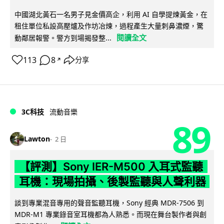
中國湖北黃石一名男子見金價高企，利用 AI 自學提煉黃金，在
租住單位私設高壓爐及作坊冶煉，過程產生大量刺鼻濃煙，驚
閱讀全文
動鄰居報警。警方到場揭發整...
113
8
分享
↗
3C科技
流動音樂
89
Lawton
2 日
【評測】Sony IER-M500 入耳式監聽
耳機：現場拍攝、後製監聽與人聲利器
談到專業混音專用的聲音監聽耳機，Sony 經典 MDR-7506 到
MDR-M1 專業錄音室耳機都為人熟悉。而現在舞台製作者與創