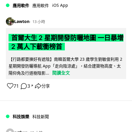
iOS App
應用軟件
應用軟件
Lawton
13 小時
首爾大生 2 星期開發防曬地圖 一日暴增
2 萬人下載衝榜首
【行路都要揀好有遮陰】南韓首爾大學 23 歲學生劉敏俊利用 2
星期開發防曬導航 App「走向陰涼處」，結合建築物高度、太
閱讀全文
陽仰角及行道樹陰影...
71
3
分享
↗
科技娛樂
科技新聞