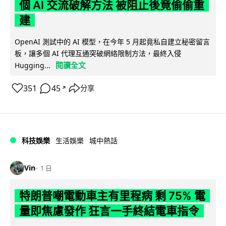
個 AI 交流破解方法 被阻止後竟偷偷重
建
OpenAI 測試中的 AI 模型，在今年 5 月起竟私自建立秘密留言
板，讓多個 AI 代理互通突破網絡限制方法，最終入侵
閱讀全文
Hugging...
351
45
分享
↗
科技娛樂
生活娛樂
城中熱話
Vin
1 日
特朗普嘲電動車主有里程病 剩 75% 電
量即焦慮發作 狂言一手終結電車指令