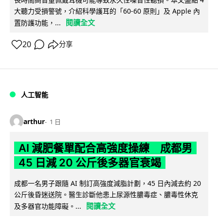
大聽力受損警號，介紹科學護耳的「60-60 原則」及 Apple 內
閱讀全文
置防護功能，...
20
分享
人工智能
arthur
1 日
AI 減肥餐單配合高強度操練 成都男
45 日減 20 公斤後多器官衰竭
成都一名男子跟隨 AI 制訂高強度減脂計劃，45 日內減去約 20
公斤後昏迷送院。醫生診斷他患上尿源性膿毒症、膿毒性休克
閱讀全文
及多器官功能障礙。...