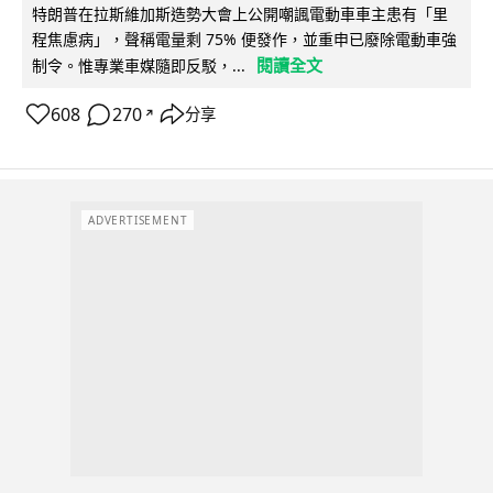
特朗普在拉斯維加斯造勢大會上公開嘲諷電動車車主患有「里
程焦慮病」，聲稱電量剩 75% 便發作，並重申已廢除電動車強
閱讀全文
制令。惟專業車媒隨即反駁，...
608
270
分享
↗
ADVERTISEMENT