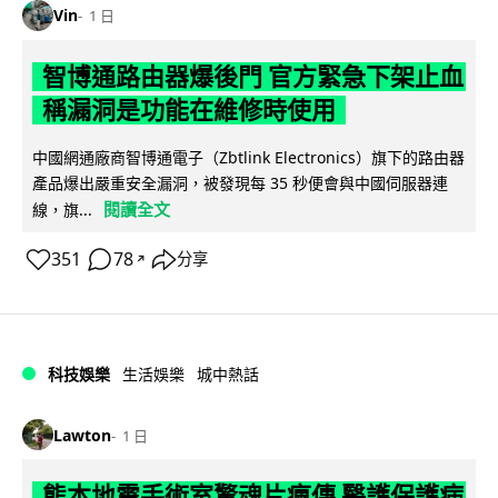
Vin
1 日
智博通路由器爆後門 官方緊急下架止血
稱漏洞是功能在維修時使用
中國網通廠商智博通電子（Zbtlink Electronics）旗下的路由器
產品爆出嚴重安全漏洞，被發現每 35 秒便會與中國伺服器連
閱讀全文
線，旗...
351
78
分享
↗
科技娛樂
生活娛樂
城中熱話
Lawton
1 日
熊本地震手術室驚魂片瘋傳 醫護保護病