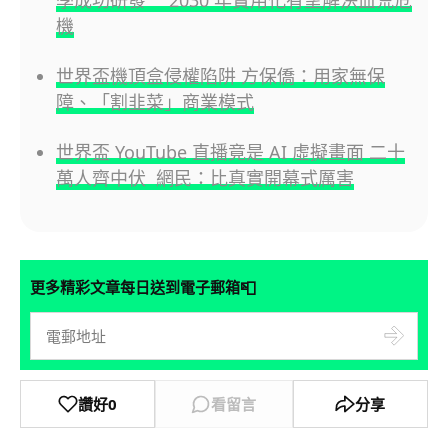
學成功研發 2030 年實用化有望解決血荒危
機
世界盃機頂盒侵權陷阱 方保僑：用家無保
障、「割韭菜」商業模式
世界盃 YouTube 直播竟是 AI 虛擬畫面 二十
萬人齊中伏 網民：比真實開幕式厲害
📮
更多精彩文章每日送到電子郵箱
讚好
0
看留言
分享