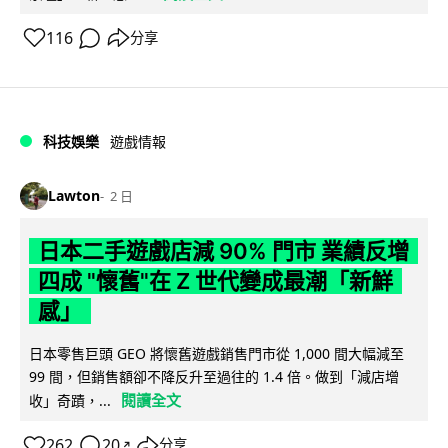
116
分享
科技娛樂
遊戲情報
Lawton
2 日
日本二手遊戲店減 90% 門市 業績反增
四成 "懷舊"在 Z 世代變成最潮「新鮮
感」
日本零售巨頭 GEO 將懷舊遊戲銷售門市從 1,000 間大幅減至
99 間，但銷售額卻不降反升至過往的 1.4 倍。做到「減店增
閱讀全文
收」奇蹟，...
262
20
分享
↗