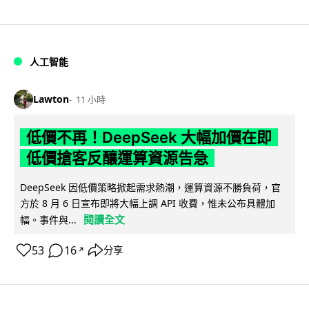
人工智能
Lawton
11 小時
低價不再！DeepSeek 大幅加價在即
低價搶客反釀運算資源告急
DeepSeek 因低價策略掀起需求熱潮，運算資源不勝負荷，官
方於 8 月 6 日宣布即將大幅上調 API 收費，惟未公布具體加
閱讀全文
幅。事件與...
53
16
分享
↗