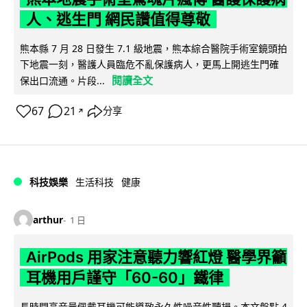
人、逃生門 網民讚值得尊敬
熊本縣 7 月 28 日發生 7.1 級地震，熊本綜合醫院手術室鏡頭拍
下地震一刻，醫護人員臨危不亂保護病人，更馬上開逃生門確
閱讀全文
保出口流通。片段...
67
21
分享
↗
科技娛樂
生活科技
健康
arthur
1 日
AirPods 用家注意聽力響紅燈 醫學界籲
耳機用戶謹守「60-60」鐵律
長時間高音量佩戴耳機可能導致永久性噪音性聽損。本文盤點 4