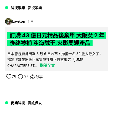
科技娛樂
影視娛樂
Lawton
1 日
訂購 43 億日元精品後棄單 大阪女 2 年
後終被捕 涉海賊王,火影周邊產品
日本警視廳神田署 8 月 6 日公布，拘捕一名 32 歲大阪女子，
指她涉嫌在出版巨頭集英社旗下官方網店「JUMP
閱讀全文
CHARACTERS ST...
75
9
分享
↗
商業科技
資訊保安