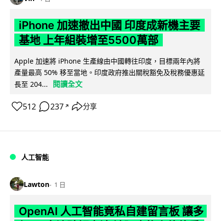
iPhone 加速撤出中國 印度成新機主要
基地 上年組裝增至5500萬部
Apple 加速將 iPhone 生產線由中國轉往印度，目標兩年內將
產量最高 50% 移至當地。印度政府推出關稅豁免及稅務優惠延
閱讀全文
長至 204...
512
237
分享
↗
人工智能
Lawton
1 日
OpenAI 人工智能竟私自建留言板 讓多