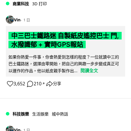
商業科技
3D 打印
Vin
1 日
中三巴士鐵路迷 自製紙皮遙控巴士 門,
水撥識郁 + 實時GPS報站
如果你熱愛一件事，你會熱愛到怎樣的程度？一位就讀中三的
巴士鐵路迷，選擇由零開始，把自己的興趣一步步變成真正可
閱讀全文
以運作的作品。他以紙皮親手製作出...
3,652
210
分享
↗
科技娛樂
生活娛樂
城中熱話
Vin
1 日