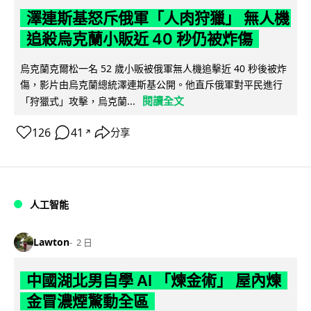
澤連斯基怒斥俄軍「人肉狩獵」 無人機
追殺烏克蘭小販近 40 秒仍被炸傷
烏克蘭克爾松一名 52 歲小販被俄軍無人機追擊近 40 秒後被炸
傷，影片由烏克蘭總統澤連斯基公開。他直斥俄軍對平民進行
閱讀全文
「狩獵式」攻擊，烏克蘭...
126
41
分享
↗
人工智能
Lawton
2 日
中國湖北男自學 AI 「煉金術」 屋內煉
金冒濃煙驚動全區