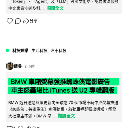
「Token」、「Agent」及「LLM」等英文術語，認為做法侵蝕
閱讀全文
中文表意空間及科...
分享
科技娛樂
生活科技
汽車科技
藍骨
3 小時
BMW 車廂熒幕強推蜘蛛俠電影廣告
車主怒轟堪比 iTunes 送 U2 專輯翻版
BMW 近日透過無線更新向全球逾 70 個市場車輛中控熒幕推送
《蜘蛛俠：英雄重生》宣傳動畫，啟動車輛即彈出通知，觸發
閱讀全文
大批車主不滿。BMW 早...