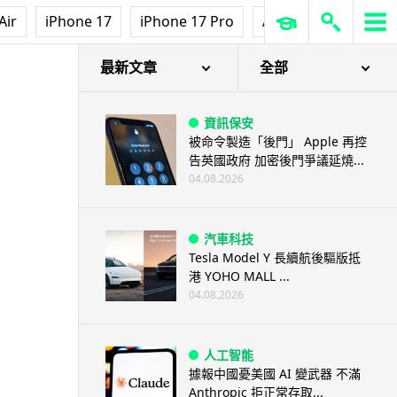
Air
iPhone 17
iPhone 17 Pro
AirPods Pro 3
Ap
最新文章
全部
資訊保安
被命令製造「後門」 Apple 再控
告英國政府 加密後門爭議延燒...
04.08.2026
汽車科技
Tesla Model Y 長續航後驅版抵
港 YOHO MALL ...
04.08.2026
人工智能
據報中國憂美國 AI 變武器 不滿
Anthropic 拒正常存取...