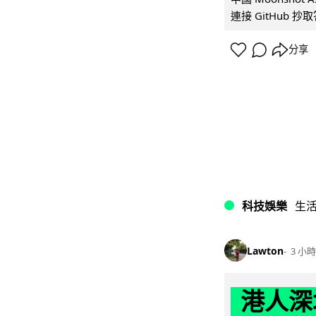
連接 GitHub 抄
分享
科技娛樂
生
Lawton
3 小時
港人深