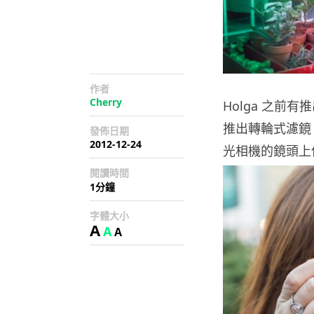
作者
Cherry
Holga 之前
推出轉輪式濾鏡，
發佈日期
2012-12-24
光相機的鏡頭上
閱讀時間
1分鐘
字體大小
A
A
A