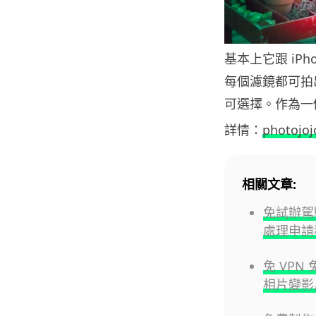
基本上它跟 iP
每個濾鏡都可拍
可選擇。作為一個
詳情：
photojoj
相關文章:
免試辦駕
處理申請
免 VPN 
相片變影片