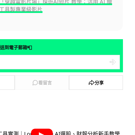
「穿越電影片場」探班AI短片 教學：活用 AI 繪
工具製專業級影片
📮
送到電子郵箱
看留言
分享