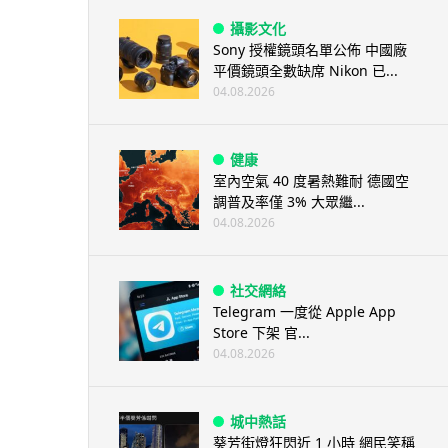
攝影文化
Sony 授權鏡頭名單公佈 中國廠
平價鏡頭全數缺席 Nikon 已...
04.08.2026
健康
室內空氣 40 度暑熱難耐 德國空
調普及率僅 3% 大眾繼...
04.08.2026
社交網絡
Telegram 一度從 Apple App
Store 下架 官...
04.08.2026
城中熱話
葵芳街燈狂閃近 1 小時 網民笑稱