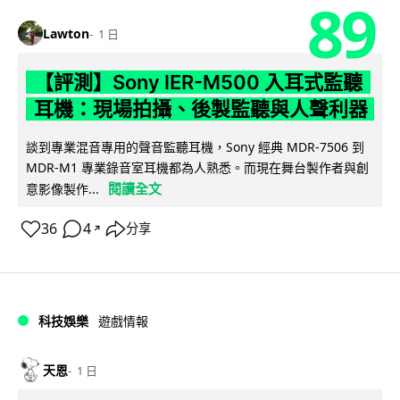
89
Lawton
1 日
【評測】Sony IER-M500 入耳式監聽
耳機：現場拍攝、後製監聽與人聲利器
談到專業混音專用的聲音監聽耳機，Sony 經典 MDR-7506 到
MDR-M1 專業錄音室耳機都為人熟悉。而現在舞台製作者與創
閱讀全文
意影像製作...
36
4
分享
↗
科技娛樂
遊戲情報
天恩
1 日