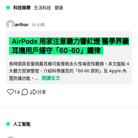
科技娛樂
生活科技
健康
arthur
16 小時
AirPods 用家注意聽力響紅燈 醫學界籲
耳機用戶謹守「60-60」鐵律
長時間高音量佩戴耳機可能導致永久性噪音性聽損。本文盤點 4
大聽力受損警號，介紹科學護耳的「60-60 原則」及 Apple 內
閱讀全文
置防護功能，...
14
分享
人工智能