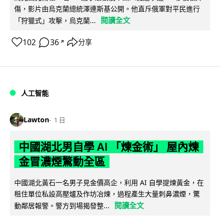
傷，影片由烏克蘭總統澤連斯基公開。他直斥俄軍對平民進行
閱讀全文
「狩獵式」攻擊，烏克蘭...
102
36
分享
↗
人工智能
Lawton
1 日
中國湖北男自學 AI 「煉金術」 屋內煉
金冒濃煙驚動全區
中國湖北黃石一名男子見金價高企，利用 AI 自學提煉黃金，在
租住單位私設高壓爐及作坊冶煉，過程產生大量刺鼻濃煙，驚
閱讀全文
動鄰居報警。警方到場揭發整...