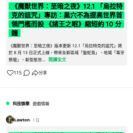
《魔獸世界：至暗之夜》12.1 「烏拉特
克的詛咒」專訪：巢穴不為提高世界首
領門檻而設 《諸王之眠》縮短約 10 分
鐘
《魔獸世界：至暗之夜》版本更新 12.1「烏拉特克的詛咒」將
於 8 月 13 日正式上線，帶來全新區域「盤蛇島」、地城「毒牙
閱讀全文
祭壇」、新型態世...
115
分享
科技娛樂
遊戲情報
Lawton
1 日