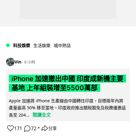
科技娛樂
生活娛樂
城中熱話
Vin
8 小時
iPhone 加速撤出中國 印度成新機主要
基地 上年組裝增至5500萬部
Apple 加速將 iPhone 生產線由中國轉往印度，目標兩年內將
產量最高 50% 移至當地。印度政府推出關稅豁免及稅務優惠延
閱讀全文
長至 204...
171
72
分享
↗