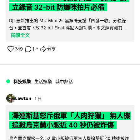
立錄音 32-bit 防爆咪拍片必備
DJI 最新推出的 Mic Mini 2s 無線咪支援「四發一收」分軌錄
音，並首度下放 32-bit Float 浮點內錄功能。本文經實測其...
閱讀全文
249
1
分享
↗
科技娛樂
生活娛樂
城中熱話
Lawton
1 日
澤連斯基怒斥俄軍「人肉狩獵」 無人機
追殺烏克蘭小販近 40 秒仍被炸傷
烏克蘭克爾松一名 52 歲小販被俄軍無人機追擊近 40 秒後被炸