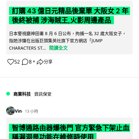
訂購 43 億日元精品後棄單 大阪女 2 年
後終被捕 涉海賊王,火影周邊產品
日本警視廳神田署 8 月 6 日公布，拘捕一名 32 歲大阪女子，
指她涉嫌在出版巨頭集英社旗下官方網店「JUMP
閱讀全文
CHARACTERS ST...
52
8
分享
↗
商業科技
資訊保安
Vin
13 小時
智博通路由器爆後門 官方緊急下架止血
稱漏洞是功能在維修時使用