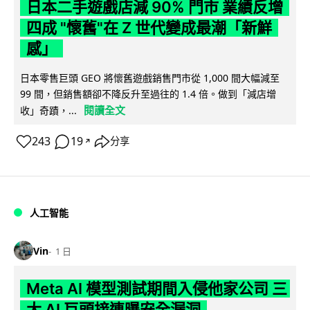
日本二手遊戲店減 90% 門市 業績反增
四成 "懷舊"在 Z 世代變成最潮「新鮮
感」
日本零售巨頭 GEO 將懷舊遊戲銷售門市從 1,000 間大幅減至
99 間，但銷售額卻不降反升至過往的 1.4 倍。做到「減店增
閱讀全文
收」奇蹟，...
243
19
分享
↗
人工智能
Vin
1 日
Meta AI 模型測試期間入侵他家公司 三
大 AI 巨頭接連曝安全漏洞