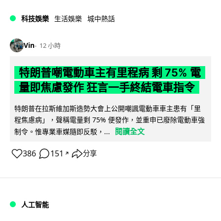
科技娛樂
生活娛樂
城中熱話
Vin
12 小時
特朗普嘲電動車主有里程病 剩 75% 電
量即焦慮發作 狂言一手終結電車指令
特朗普在拉斯維加斯造勢大會上公開嘲諷電動車車主患有「里
程焦慮病」，聲稱電量剩 75% 便發作，並重申已廢除電動車強
閱讀全文
制令。惟專業車媒隨即反駁，...
386
151
分享
↗
人工智能