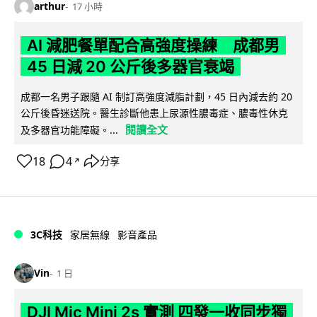
arthur
17 小時
AI 減肥餐單配合高強度操練 成都男
45 日減 20 公斤後多器官衰竭
成都一名男子跟隨 AI 制訂高強度減脂計劃，45 日內減去約 20
公斤後昏迷送院。醫生診斷他患上尿源性膿毒症、膿毒性休克
閱讀全文
及多器官功能障礙。...
18
4
分享
↗
3C科技
家居無線
影音產品
Vin
1 日
DJI Mic Mini 2s 實測 四發一收同步獨