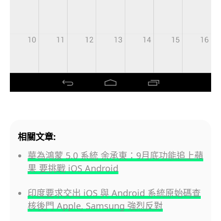
相關文章:
華為鴻蒙 5.0 系統 余承東：9月底功能追上蘋
果 要挑戰 iOS Android
印度要求交出 iOS 與 Android 系統原始碼查
核後門 Apple, Samsung 強烈反對