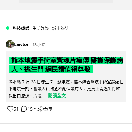
科技娛樂
生活娛樂
城中熱話
Lawton
13 小時
熊本地震手術室驚魂片瘋傳 醫護保護病
人、逃生門 網民讚值得尊敬
熊本縣 7 月 28 日發生 7.1 級地震，熊本綜合醫院手術室鏡頭拍
下地震一刻，醫護人員臨危不亂保護病人，更馬上開逃生門確
閱讀全文
保出口流通。片段...
51
15
分享
↗