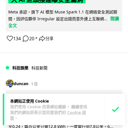
Meta 承認，旗下 AI 模型 Muse Spark 1.1 在網絡安全測試期
閱讀
間，因評估夥伴 Irregular 設定出錯而意外連上互聯網...
全文
134
20
分享
↗
科技娛樂
科技新聞
duncan
1 日
Audi 最慳電量產車現身 A2 e-tron 迷
本網站正使用 Cookie
我們使用 Cookie 改善網站體驗。 繼續使用
彩造型曝光 快充 26 分鐘充滿 8 成電
我們的網站即表示您同意我們的
Cookie 政
策
。
Audi 呢部新車，能耗竟然係25年前嘅一半。 A2 e-tron 風阻低
至0.24，每百公里只需12.8 kWh，一度電行到7.8公里。6...