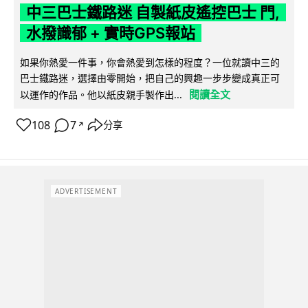
中三巴士鐵路迷 自製紙皮遙控巴士 門,
水撥識郁 + 實時GPS報站
如果你熱愛一件事，你會熱愛到怎樣的程度？一位就讀中三的
巴士鐵路迷，選擇由零開始，把自己的興趣一步步變成真正可
閱讀全文
以運作的作品。他以紙皮親手製作出...
108
7
分享
↗
ADVERTISEMENT