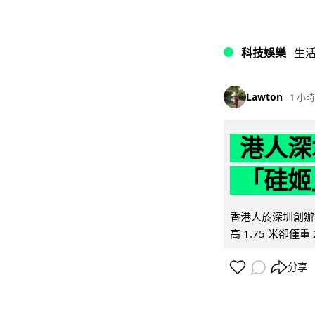
科技娛樂
生
Lawton
1 小時
港人深
「硅姬
香港人於深圳創辦初
高 1.75 米卻僅重 
分享