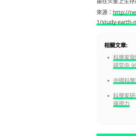
菌在火星上生存
來源：
http://n
1/study-earth-
相關文章:
科學家
研究中 9
中國科學
科學家研
復視力