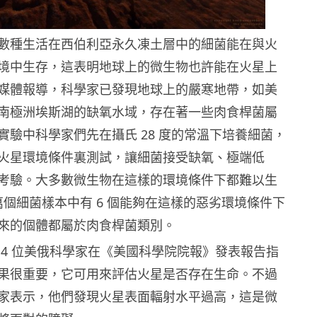
數種生活在西伯利亞永久凍土層中的細菌能在與火
境中生存，這表明地球上的微生物也許能在火星上
媒體報導，科學家已發現地球上的嚴寒地帶，如美
南極洲埃斯湖的缺氧水域，存在著一些肉食桿菌屬
實驗中科學家們先在攝氏 28 度的常溫下培養細菌，
火星環境條件裏測試，讓細菌接受缺氧、極端低
考驗。大多數微生物在這樣的環境條件下都難以生
1 萬個細菌樣本中有 6 個能夠在這樣的惡劣環境條件下
來的個體都屬於肉食桿菌類別。
 4 位美俄科學家在《美國科學院院報》發表報告指
果很重要，它可用來評估火星是否存在生命。不過
家表示，他們發現火星表面輻射水平過高，這是微