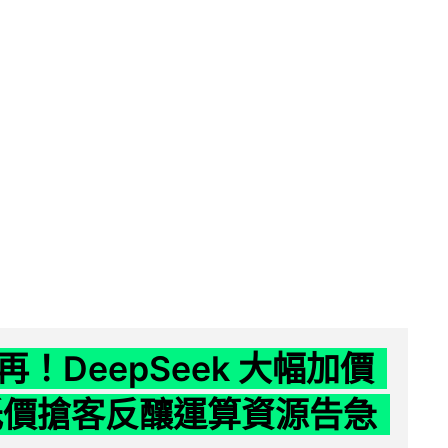
！DeepSeek 大幅加價
低價搶客反釀運算資源告急