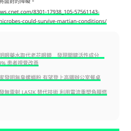
將面對的障礙。
ews.cnet.com/8301-17938_105-57561143-
microbes-could-survive-martian-conditions/
發明眼藥水取代老花眼鏡 發現關鍵活性成分
9% 患者視覺改善
家發明無臭螺螄粉 有望登上高鐵辦公室餐桌
發無雷射 LASIK 替代技術 利用電流重塑角膜修