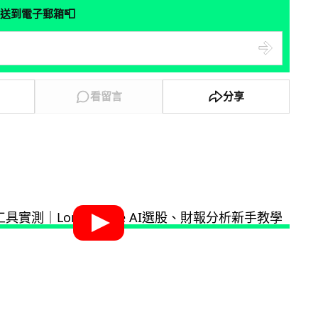
📮
送到電子郵箱
看留言
分享