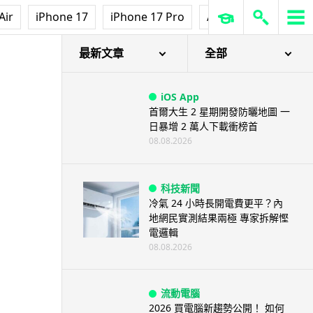
Air
iPhone 17
iPhone 17 Pro
AirPods Pro 3
Ap
最新文章
全部
iOS App
首爾大生 2 星期開發防曬地圖 一
日暴增 2 萬人下載衝榜首
08.08.2026
科技新聞
冷氣 24 小時長開電費更平？內
地網民實測結果兩極 專家拆解慳
電邏輯
08.08.2026
流動電腦
2026 買電腦新趨勢公開！ 如何