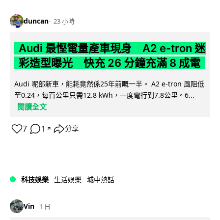
duncan
23 小時
Audi 最慳電量產車現身 A2 e-tron 迷
彩造型曝光 快充 26 分鐘充滿 8 成電
Audi 呢部新車，能耗竟然係25年前嘅一半。 A2 e-tron 風阻低
至0.24，每百公里只需12.8 kWh，一度電行到7.8公里。6...
閱讀全文
7
1
分享
↗
科技娛樂
生活娛樂
城中熱話
Vin
1 日