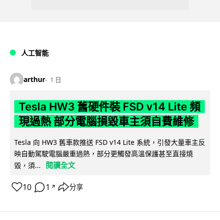
人工智能
arthur
1 日
Tesla HW3 舊硬件裝 FSD v14 Lite 頻
現過熱 部分電腦損毀車主須自費維修
Tesla 向 HW3 舊車款推送 FSD v14 Lite 系統，引發大量車主反
映自動駕駛電腦嚴重過熱，部分更觸發高溫保護甚至直接燒
閱讀全文
毀，須...
10
1
分享
↗