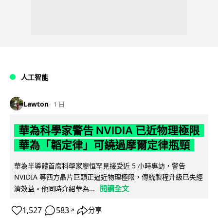
人工智能
Lawton
1 日
華為科學家警告 NVIDIA 已近物理極限
華為「韜定律」可繞過摩爾定律瓶頸
華為半導體首席科學家廖恒罕見接受近 5 小時專訪，警告
NVIDIA 等西方晶片巨頭正逼近物理極限，傳統製程升級已失經
閱讀全文
濟效益。他同時介紹華為...
1,527
583
分享
↗