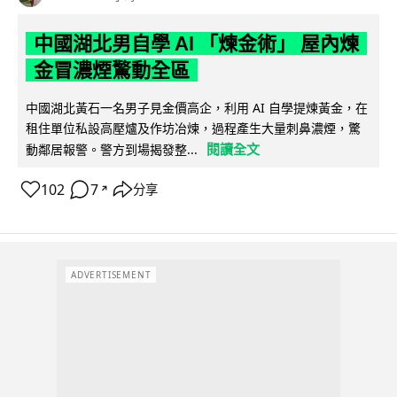
中國湖北男自學 AI 「煉金術」 屋內煉
金冒濃煙驚動全區
中國湖北黃石一名男子見金價高企，利用 AI 自學提煉黃金，在
租住單位私設高壓爐及作坊冶煉，過程產生大量刺鼻濃煙，驚
閱讀全文
動鄰居報警。警方到場揭發整...
102
7
分享
↗
ADVERTISEMENT