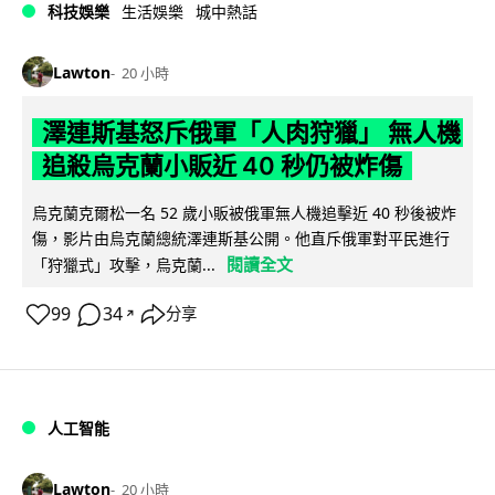
科技娛樂
生活娛樂
城中熱話
Lawton
20 小時
澤連斯基怒斥俄軍「人肉狩獵」 無人機
追殺烏克蘭小販近 40 秒仍被炸傷
烏克蘭克爾松一名 52 歲小販被俄軍無人機追擊近 40 秒後被炸
傷，影片由烏克蘭總統澤連斯基公開。他直斥俄軍對平民進行
閱讀全文
「狩獵式」攻擊，烏克蘭...
99
34
分享
↗
人工智能
Lawton
20 小時