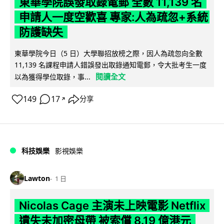
東華學院誤發取錄電郵 全數 11,139 名
申請人一度空歡喜 專家:人為疏忽+系統
防護缺失
東華學院今日（5 日）大學聯招放榜之際，因人為疏忽向全數
11,139 名課程申請人錯誤發出取錄通知電郵，令大批考生一度
閱讀全文
以為獲得學位取錄，事...
149
17
分享
↗
科技娛樂
影視娛樂
Lawton
1 日
Nicolas Cage 主演未上映電影 Netflix
遺失未加密母帶 被索償 8.19 億港元