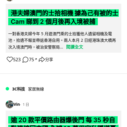
港夫婦澳門的士拾相機 據為己有被的士
Cam 睇到 2 個月後再入境被捕
一對香港夫婦今年 5 月遊澳門乘的士拾獲他人遺留相機及電
池，拾遺不報並帶返香港自用。兩人本月 2 日經港珠澳大橋再
閱讀全文
次入境澳門時，被治安警察局...
523
75
分享
↗
3C科技
家居無線
Vin
1 日
逾 20 款平價路由器爆後門 每 35 秒自