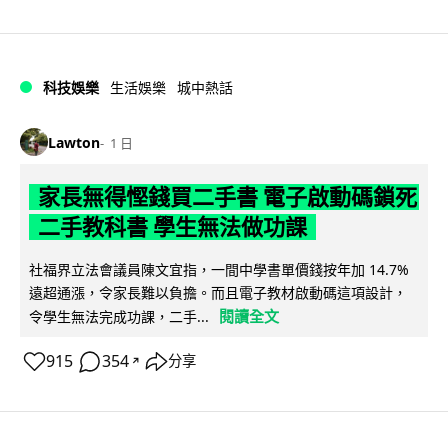
科技娛樂
生活娛樂
城中熱話
Lawton
1 日
家長無得慳錢買二手書 電子啟動碼鎖死
二手教科書 學生無法做功課
社福界立法會議員陳文宜指，一間中學書單價錢按年加 14.7%
遠超通漲，令家長難以負擔。而且電子教材啟動碼這項設計，
閱讀全文
令學生無法完成功課，二手...
915
354
分享
↗