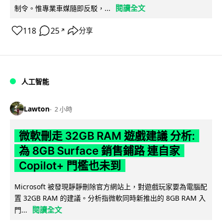
閱讀全文
制令。惟專業車媒隨即反駁，...
118
25
分享
↗
人工智能
Lawton
2 小時
微軟刪走 32GB RAM 遊戲建議 分析:
為 8GB Surface 銷售鋪路 連自家
Copilot+ 門檻也未到
Microsoft 被發現靜靜刪除官方網站上，對遊戲玩家要為電腦配
置 32GB RAM 的建議。分析指微軟同時新推出的 8GB RAM 入
閱讀全文
門...