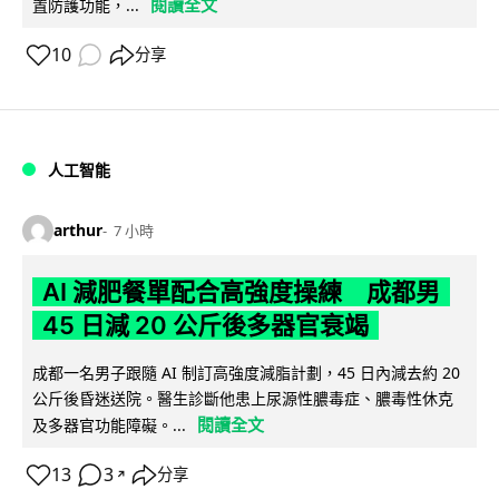
閱讀全文
置防護功能，...
10
分享
人工智能
arthur
7 小時
AI 減肥餐單配合高強度操練 成都男
45 日減 20 公斤後多器官衰竭
成都一名男子跟隨 AI 制訂高強度減脂計劃，45 日內減去約 20
公斤後昏迷送院。醫生診斷他患上尿源性膿毒症、膿毒性休克
閱讀全文
及多器官功能障礙。...
13
3
分享
↗