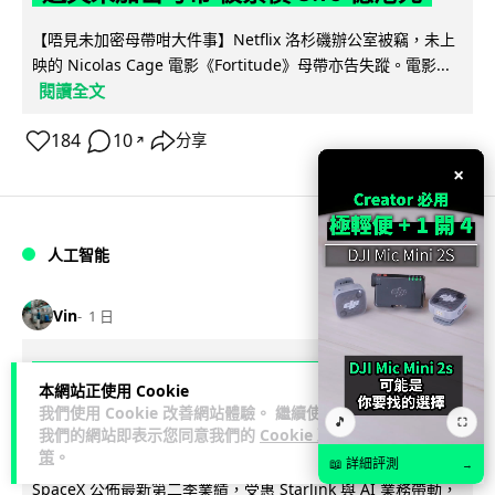
【唔見未加密母帶咁大件事】Netflix 洛杉磯辦公室被竊，未上
映的 Nicolas Cage 電影《Fortitude》母帶亦告失蹤。電影...
閱讀全文
184
10
分享
↗
×
人工智能
Vin
1 日
Elon Musk: SpaceX 將挑戰萬億年收
本網站正使用 Cookie
入 目標明年數據中心上太空 Starlink 覆
我們使用 Cookie 改善網站體驗。 繼續使用
🎵
⛶
我們的網站即表示您同意我們的
Cookie 政
蓋全球170國
策
。
📖 詳細評測
→
SpaceX 公佈最新第二季業績，受惠 Starlink 與 AI 業務帶動，