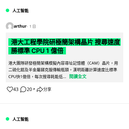
人工智能
arthur
1 日
港大工程學院研極簡架構晶片 搜尋速度
勝標準 CPU 1 億倍
港大團隊研發極簡架構模擬內容尋址記憶體（CAM）晶片，用
二硫化鉬及半金屬銻克服傳輸瓶頸，漢明距離計算速度比標準
閱讀全文
CPU快1億倍，每次搜尋耗能低...
43
20
分享
↗
人工智能