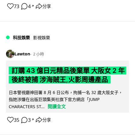
73
4
分享
↗
科技娛樂
影視娛樂
Lawton
2 小時
訂購 43 億日元精品後棄單 大阪女 2 年
後終被捕 涉海賊王,火影周邊產品
日本警視廳神田署 8 月 6 日公布，拘捕一名 32 歲大阪女子，
指她涉嫌在出版巨頭集英社旗下官方網店「JUMP
閱讀全文
CHARACTERS ST...
35
3
分享
↗