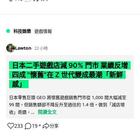
科技娛樂
遊戲情報
Lawton
22 小時
日本二手遊戲店減 90% 門市 業績反增
四成 "懷舊"在 Z 世代變成最潮「新鮮
感」
日本零售巨頭 GEO 將懷舊遊戲銷售門市從 1,000 間大幅減至
99 間，但銷售額卻不降反升至過往的 1.4 倍。做到「減店增
閱讀全文
收」奇蹟，...
233
19
分享
↗