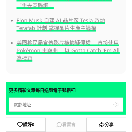
「失去互聯網」
Elon Musk 自建 AI 晶片廠 Tesla 啟動
Terafab 計劃 掌握晶片生產主導權
美國移民局宣傳影片被懷疑侵權 直接使用
Pokémon 主題曲 以 Gotta Catch 'Em All
為標題
📮
更多精彩文章每日送到電子郵箱
讚好
0
看留言
分享