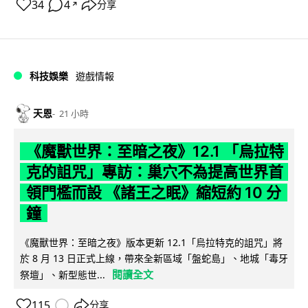
34
4
分享
↗
科技娛樂
遊戲情報
天恩
21 小時
《魔獸世界：至暗之夜》12.1 「烏拉特
克的詛咒」專訪：巢穴不為提高世界首
領門檻而設 《諸王之眠》縮短約 10 分
鐘
《魔獸世界：至暗之夜》版本更新 12.1「烏拉特克的詛咒」將
於 8 月 13 日正式上線，帶來全新區域「盤蛇島」、地城「毒牙
閱讀全文
祭壇」、新型態世...
115
分享