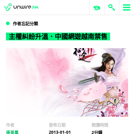
WWDC 2026
GenAI 與雲端科技專區
ERP 與商業 AI
主權糾紛升溫．中國網遊越南禁售
作者忘記分類
主權糾紛升溫．中國網遊越南禁售
作者
發佈日期
閱讀時間
2013-01-01
唐美鳳
2分鐘