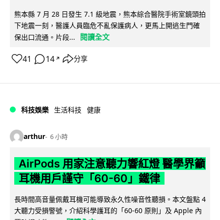
熊本縣 7 月 28 日發生 7.1 級地震，熊本綜合醫院手術室鏡頭拍
下地震一刻，醫護人員臨危不亂保護病人，更馬上開逃生門確
閱讀全文
保出口流通。片段...
41
14
分享
↗
科技娛樂
生活科技
健康
arthur
6 小時
AirPods 用家注意聽力響紅燈 醫學界籲
耳機用戶謹守「60-60」鐵律
長時間高音量佩戴耳機可能導致永久性噪音性聽損。本文盤點 4
大聽力受損警號，介紹科學護耳的「60-60 原則」及 Apple 內