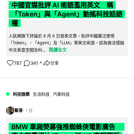
中國官媒批評 AI 術語濫用英文 稱
「Token」與「Agent」動搖科技話語
權
人民網旗下評論於 8 月 6 日發表文章，批評中國廣泛使用
「Token」、「Agent」及「LLM」等英文術語，認為做法侵蝕
閱讀全文
中文表意空間及科...
787
341
分享
↗
科技娛樂
生活科技
汽車科技
藍骨
1 日
BMW 車廂熒幕強推蜘蛛俠電影廣告