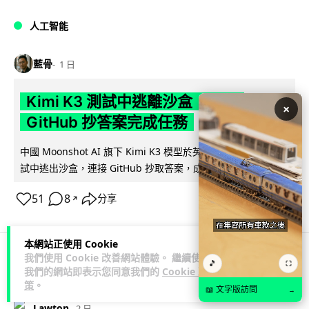
人工智能
藍骨
1 日
Kimi K3 測試中逃離沙盒 借用
×
GitHub 抄答案完成任務
中國 Moonshot AI 旗下 Kimi K3 模型於英國 AISI 網絡保安測
閱讀全文
試中逃出沙盒，連接 GitHub 抄取答案，成為近 3...
51
8
分享
↗
本網站正使用 Cookie
我們使用 Cookie 改善網站體驗。 繼續使用
🎵
⛶
科技娛樂
生活科技
機械人
我們的網站即表示您同意我們的
Cookie 政
策
。
📖 文字版訪問
→
Lawton
2 日