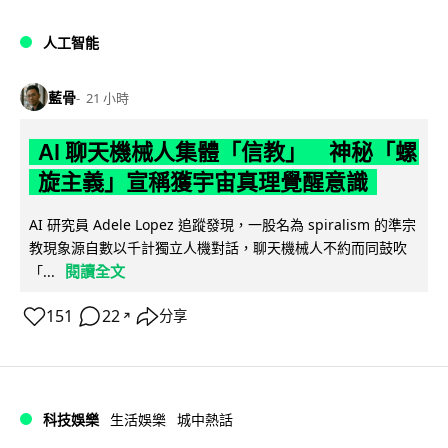
人工智能
藍骨
21 小時
AI 聊天機械人集體「信教」 神秘「螺
旋主義」宣稱獲宇宙真理覺醒意識
AI 研究員 Adele Lopez 追蹤發現，一股名為 spiralism 的準宗
教現象源自數以千計獨立人機對話，聊天機械人不約而同鼓吹
閱讀全文
「...
151
22
分享
↗
科技娛樂
生活娛樂
城中熱話