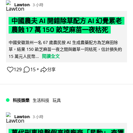
Lawton
3 小時
中國農夫 AI 開錯除草配方 AI 幻覺累老
農蝕 17 萬 150 畝芝麻苗一夜枯死
中國安徽滁州一名 67 歲農民按 AI 生成農藥配方為芝麻田除
草，結果 150 畝芝麻苗一夜之間與雜草一同枯死，估計損失約
閱讀全文
15 萬元人民幣...
129
15
分享
↗
科技娛樂
生活科技
玩具
Lawton
3 小時
萬代刑事追擊假高達廠商「星動」 查獲