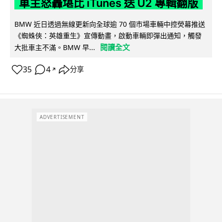
車主怒轟堪比 iTunes 送 U2 專輯翻版
BMW 近日透過無線更新向全球逾 70 個市場車輛中控熒幕推送
《蜘蛛俠：英雄重生》宣傳動畫，啟動車輛即彈出通知，觸發
閱讀全文
大批車主不滿。BMW 早...
35
4
分享
↗
ADVERTISEMENT