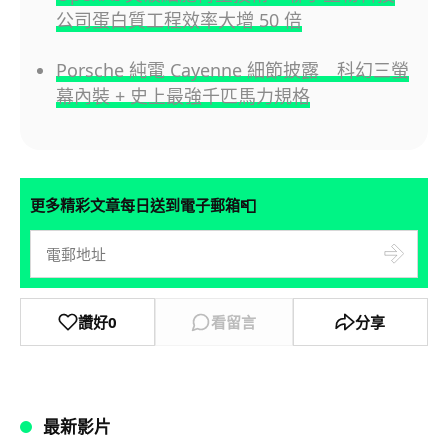
公司蛋白質工程效率大增 50 倍
Porsche 純電 Cayenne 細節披露 科幻三螢
幕內裝 + 史上最強千匹馬力規格
📮
更多精彩文章每日送到電子郵箱
讚好
0
看留言
分享
最新影片