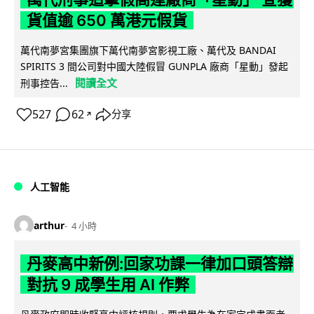
貨值逾 650 萬港元假貨
萬代南夢宮集團旗下萬代南夢宮影視工廠、萬代及 BANDAI
SPIRITS 3 間公司對中國大陸假冒 GUNPLA 廠商「星動」發起
閱讀全文
刑事控告...
527
62
分享
↗
人工智能
arthur
4 小時
丹麥高中新例:回家功課一律加口頭答辯
對抗 9 成學生用 AI 作弊