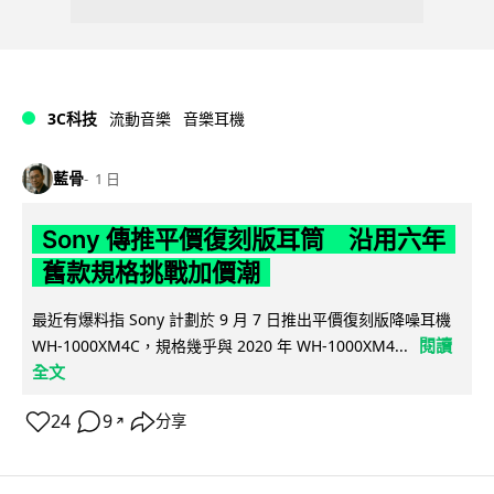
3C科技
流動音樂
音樂耳機
藍骨
1 日
Sony 傳推平價復刻版耳筒 沿用六年
舊款規格挑戰加價潮
最近有爆料指 Sony 計劃於 9 月 7 日推出平價復刻版降噪耳機
閱讀
WH-1000XM4C，規格幾乎與 2020 年 WH-1000XM4...
全文
24
9
分享
↗