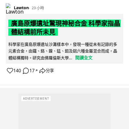
Lawton
23 小時
廣島原爆遺址驚現神秘合金 科學家指晶
體結構前所未見
科學家在廣島原爆遺址沙灘樣本中，發現一種從未有記錄的多
元素合金，由鐵、鉻、鎳、錳、鉬及鋁六種金屬混合而成，晶
閱讀全文
體結構獨特。研究由佛羅倫斯大學...
140
17
分享
↗
ADVERTISEMENT