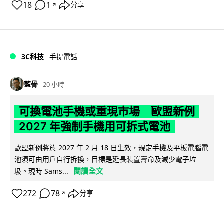
18
1
分享
↗
3C科技
手提電話
藍骨
20 小時
可換電池手機或重現市場 歐盟新例
2027 年強制手機用可拆式電池
歐盟新例將於 2027 年 2 月 18 日生效，規定手機及平板電腦電
池須可由用戶自行拆換，目標是延長裝置壽命及減少電子垃
閱讀全文
圾。現時 Sams...
272
78
分享
↗