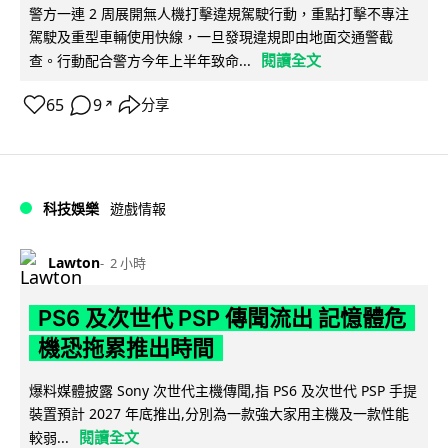
警方一連 2 周展開無人機打擊違規駕駛行動，重點打擊不專注
駕駛及重型車輛使用快線，一旦發現違規即由地面交通警截
閱讀全文
查。行動配合警方今年上半年致命...
65
9
分享
↗
科技娛樂
遊戲情報
Lawton
2 小時
PS6 及次世代 PSP 傳聞流出 記憶體危
機恐拖累推出時間
爆料媒體披露 Sony 次世代主機傳聞,指 PS6 及次世代 PSP 手提
裝置預計 2027 年底推出,分別為一款強大家用主機及一款性能
閱讀全文
較弱...