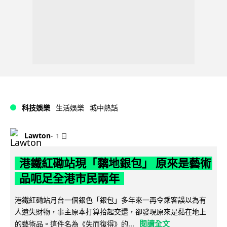
科技娛樂
生活娛樂
城中熱話
Lawton
1 日
港鐵紅磡站現「黐地銀包」 原來是藝術
品呃足全港市民兩年
港鐵紅磡站月台一個銀色「銀包」多年來一再令乘客誤以為有
人遺失財物，事主原本打算拾起交還，卻發現原來是黏在地上
閱讀全文
的藝術品。這件名為《失而復得》的...