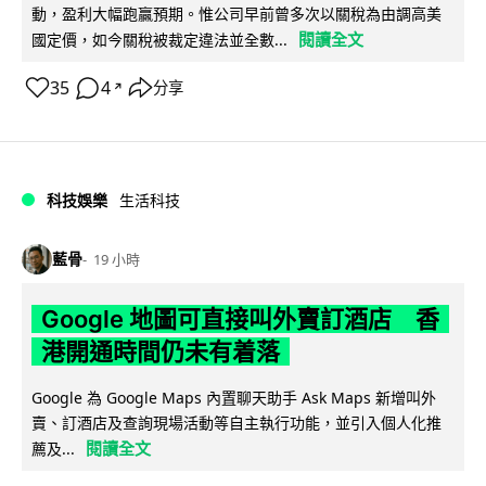
動，盈利大幅跑贏預期。惟公司早前曾多次以關稅為由調高美
閱讀全文
國定價，如今關稅被裁定違法並全數...
35
4
分享
↗
科技娛樂
生活科技
藍骨
19 小時
Google 地圖可直接叫外賣訂酒店 香
港開通時間仍未有着落
Google 為 Google Maps 內置聊天助手 Ask Maps 新增叫外
賣、訂酒店及查詢現場活動等自主執行功能，並引入個人化推
閱讀全文
薦及...