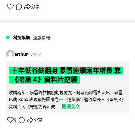
分享
科技娛樂
遊戲情報
arthur
7 小時
十年低谷終翻身 暴雪連續兩年增長 靠
《暗黑 4》資料片逆襲
收購兩年，暴雪終於擺脫動視魔咒？總裁內部電郵流出：暴雪
已成 Xbox 表現最好團隊之一，連續兩年營收增長。《暗黑 4》
閱讀全文
資料片同《守望先鋒》成...
9
分享