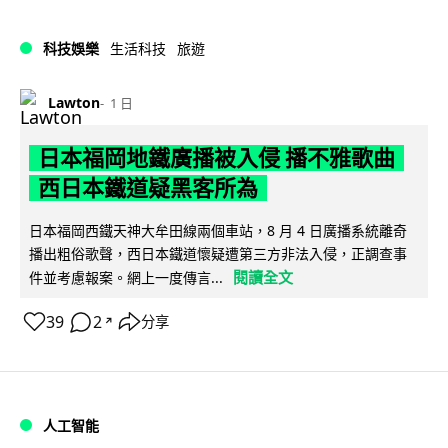
科技娛樂
生活科技
旅遊
Lawton
1 日
日本福岡地鐵廣播被入侵 播不雅歌曲
西日本鐵道疑黑客所為
日本福岡西鐵天神大牟田線兩個車站，8 月 4 日廣播系統離奇
播出粗俗歌聲，西日本鐵道懷疑遭第三方非法入侵，正調查事
閱讀全文
件並考慮報案。網上一度傳言...
39
2
分享
↗
人工智能