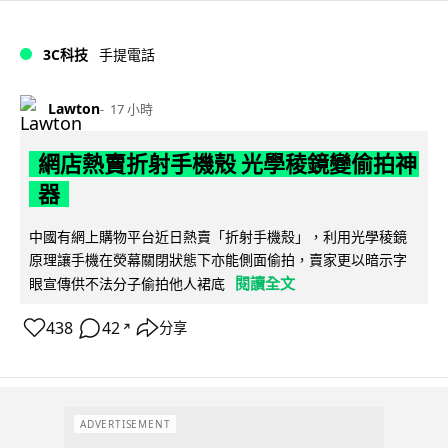
3C科技
手提電話
Lawton
17 小時
網店熱賣折射手機殼 光學稜鏡變偷拍神
器
中國有網上購物平台近日熱賣「折射手機殼」，利用光學稜鏡
原理讓手機在熒幕關閉狀態下亦能側面偷拍，賣家更以暗示字
閱讀全文
眼宣傳供不法分子偷拍他人裙底
438
42
分享
↗
ADVERTISEMENT