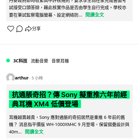
丹麥政府即時收緊高中評核規則，要求學生為在家完成書面考
試接受口頭答辯，藉此核實作品是否由學生自行完成。學校亦
閱讀全文
要在筆試監察電腦螢幕、設定網絡防...
分享
3C科技
流動音樂
音樂耳機
arthur
5 小時
抗通脹奇招？傳 Sony 擬重推六年前經
典耳機 XM4 低價登場
耳機越賣越貴，Sony 應對通脹的奇招居然是重推 6 年前的舊
機？ 消息指平價版 WH-1000XM4C 9 月登場，保留摺疊設計與
閱讀全文
40m...