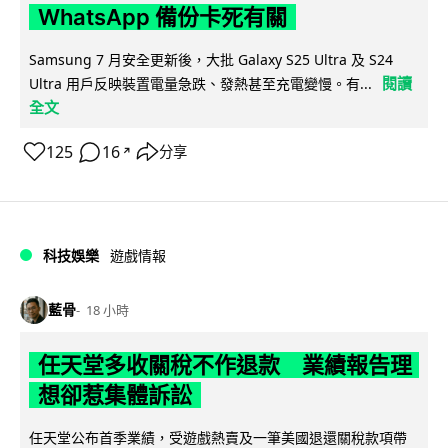
WhatsApp 備份卡死有關
Samsung 7 月安全更新後，大批 Galaxy S25 Ultra 及 S24
閱讀
Ultra 用戶反映裝置電量急跌、發熱甚至充電變慢。有...
全文
125
16
分享
↗
科技娛樂
遊戲情報
藍骨
18 小時
任天堂多收關稅不作退款 業績報告理
想卻惹集體訴訟
任天堂公布首季業績，受遊戲熱賣及一筆美國退還關稅款項帶