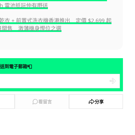
mAh 電池抵玩仲有嘢送
衣 + 前置式洗衣機香港推出 定價 $2,699 起
9 日開售 激薄機身慳位之選
📮
送到電子郵箱
看留言
分享