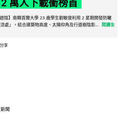
 2 萬人下載衝榜首
陰】南韓首爾大學 23 歲學生劉敏俊利用 2 星期開發防曬
陰涼處」，結合建築物高度、太陽仰角及行道樹陰影...
閱讀全
分享
技新聞