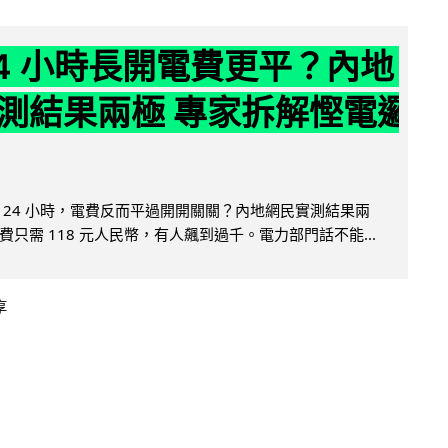
24 小時長開電費更平？內地
測結果兩極 專家拆解慳電邏
 24 小時，電費反而平過開開關關？內地網民實測結果兩
只需 118 元人民幣，有人飆到過千。電力部門話不能...
享