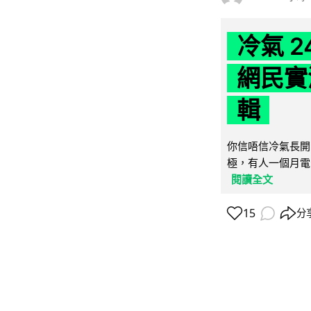
冷氣 
網民實
輯
你信唔信冷氣長開
極，有人一個月電費
閱讀全文
15
分