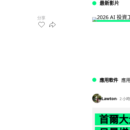
最新影片
分享
應用軟件
應
Lawton
2 小時
首爾大