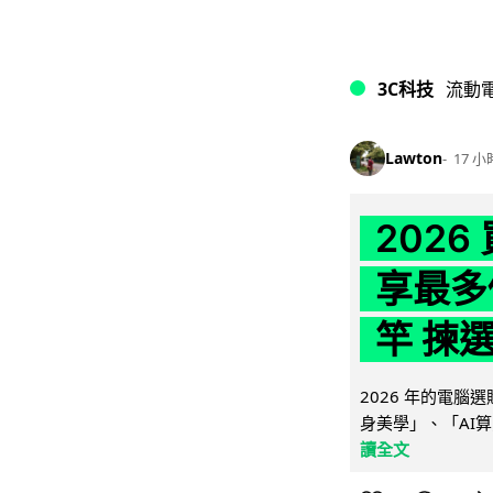
3C科技
流動
Lawton
17 小
202
享最多
竿 揀
2026 年的電
身美學」、「AI算
讀全文