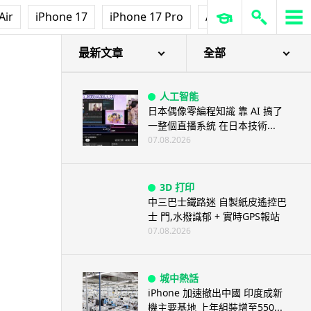
人工智能
Air
iPhone 17
iPhone 17 Pro
AirPods Pro 3
Ap
ChatGPT 免費呼叫 Adobe 一句
話跨軟體修圖兼整 PDF ...
07.08.2026
最新文章
全部
人工智能
日本偶像零編程知識 靠 AI 搞了
一整個直播系統 在日本技術...
07.08.2026
3D 打印
中三巴士鐵路迷 自製紙皮遙控巴
士 門,水撥識郁 + 實時GPS報站
07.08.2026
城中熱話
iPhone 加速撤出中國 印度成新
機主要基地 上年組裝增至550...