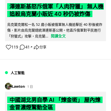
澤連斯基怒斥俄軍「人肉狩獵」 無人機
追殺烏克蘭小販近 40 秒仍被炸傷
烏克蘭克爾松一名 52 歲小販被俄軍無人機追擊近 40 秒後被炸
傷，影片由烏克蘭總統澤連斯基公開。他直斥俄軍對平民進行
閱讀全文
「狩獵式」攻擊，烏克蘭...
119
41
分享
↗
人工智能
Lawton
1 日
中國湖北男自學 AI 「煉金術」 屋內煉
金冒濃煙驚動全區