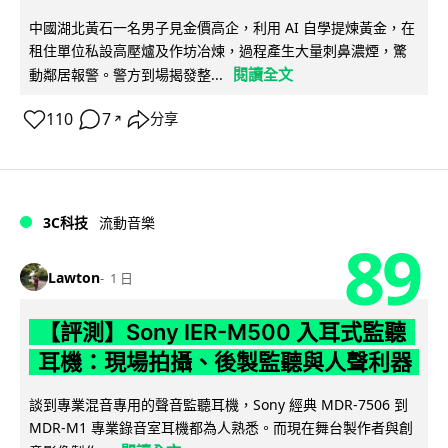
中國湖北黃石一名男子見金價高企，利用 AI 自學提煉黃金，在
租住單位私設高壓爐及作坊冶煉，過程產生大量刺鼻濃煙，驚
閱讀全文
動鄰居報警。警方到場揭發整...
110
7
分享
↗
3C科技
流動音樂
89
Lawton
1 日
【評測】Sony IER-M500 入耳式監聽
耳機：現場拍攝、後製監聽與人聲利器
談到專業混音專用的聲音監聽耳機，Sony 經典 MDR-7506 到
MDR-M1 專業錄音室耳機都為人熟悉。而現在舞台製作者與創