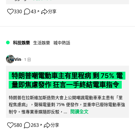
330
43
分享
↗
科技娛樂
生活娛樂
城中熱話
Vin
1 日
特朗普嘲電動車主有里程病 剩 75% 電
量即焦慮發作 狂言一手終結電車指令
特朗普在拉斯維加斯造勢大會上公開嘲諷電動車車主患有「里
程焦慮病」，聲稱電量剩 75% 便發作，並重申已廢除電動車強
閱讀全文
制令。惟專業車媒隨即反駁，...
580
263
分享
↗