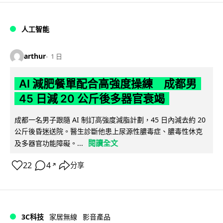
人工智能
arthur
1 日
AI 減肥餐單配合高強度操練 成都男
45 日減 20 公斤後多器官衰竭
成都一名男子跟隨 AI 制訂高強度減脂計劃，45 日內減去約 20
公斤後昏迷送院。醫生診斷他患上尿源性膿毒症、膿毒性休克
閱讀全文
及多器官功能障礙。...
22
4
分享
↗
3C科技
家居無線
影音產品