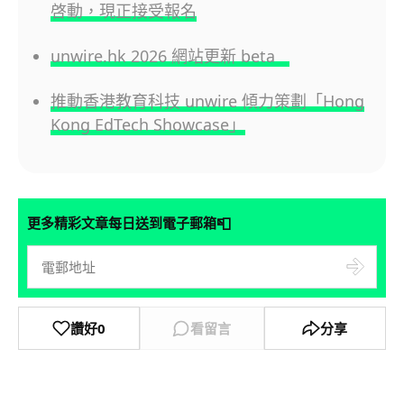
啓動，現正接受報名
unwire.hk 2026 網站更新 beta
推動香港教育科技 unwire 傾力策劃「Hong
Kong EdTech Showcase」
📮
更多精彩文章每日送到電子郵箱
讚好
0
看留言
分享