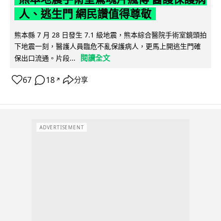
人、逃生門 網民讚值得尊敬
熊本縣 7 月 28 日發生 7.1 級地震，熊本綜合醫院手術室鏡頭拍
下地震一刻，醫護人員臨危不亂保護病人，更馬上開逃生門確
閱讀全文
保出口流通。片段...
67
18
分享
↗
ADVERTISEMENT