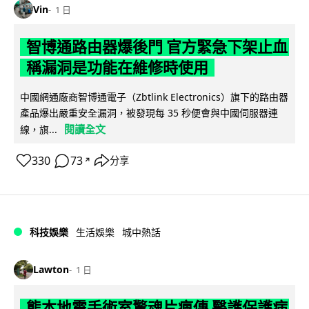
Vin
1 日
智博通路由器爆後門 官方緊急下架止血
稱漏洞是功能在維修時使用
中國網通廠商智博通電子（Zbtlink Electronics）旗下的路由器
產品爆出嚴重安全漏洞，被發現每 35 秒便會與中國伺服器連
閱讀全文
線，旗...
330
73
分享
↗
科技娛樂
生活娛樂
城中熱話
Lawton
1 日
熊本地震手術室驚魂片瘋傳 醫護保護病