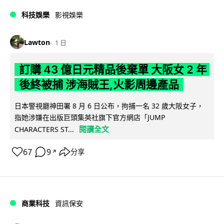
科技娛樂
影視娛樂
Lawton
1 日
訂購 43 億日元精品後棄單 大阪女 2 年
後終被捕 涉海賊王,火影周邊產品
日本警視廳神田署 8 月 6 日公布，拘捕一名 32 歲大阪女子，
指她涉嫌在出版巨頭集英社旗下官方網店「JUMP
閱讀全文
CHARACTERS ST...
67
9
分享
↗
商業科技
資訊保安