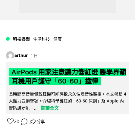
科技娛樂
生活科技
健康
arthur
1 日
AirPods 用家注意聽力響紅燈 醫學界籲
耳機用戶謹守「60-60」鐵律
長時間高音量佩戴耳機可能導致永久性噪音性聽損。本文盤點 4
大聽力受損警號，介紹科學護耳的「60-60 原則」及 Apple 內
閱讀全文
置防護功能，...
20
分享