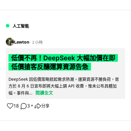
人工智能
Lawton
2 小時
低價不再！DeepSeek 大幅加價在即
低價搶客反釀運算資源告急
DeepSeek 因低價策略掀起需求熱潮，運算資源不勝負荷，官
方於 8 月 6 日宣布即將大幅上調 API 收費，惟未公布具體加
閱讀全文
幅。事件與...
18
3
分享
↗