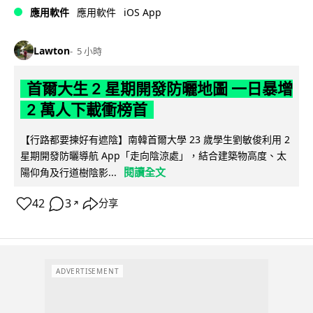
iOS App
應用軟件
應用軟件
Lawton
5 小時
首爾大生 2 星期開發防曬地圖 一日暴增
2 萬人下載衝榜首
【行路都要揀好有遮陰】南韓首爾大學 23 歲學生劉敏俊利用 2
星期開發防曬導航 App「走向陰涼處」，結合建築物高度、太
閱讀全文
陽仰角及行道樹陰影...
42
3
分享
↗
ADVERTISEMENT