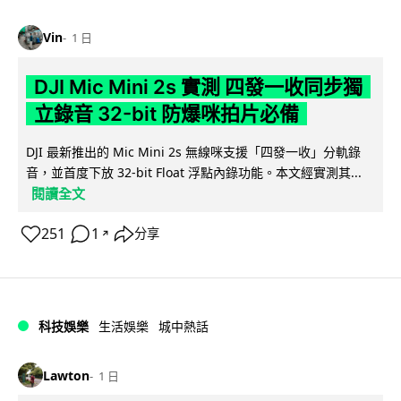
Vin
1 日
DJI Mic Mini 2s 實測 四發一收同步獨
立錄音 32-bit 防爆咪拍片必備
DJI 最新推出的 Mic Mini 2s 無線咪支援「四發一收」分軌錄
音，並首度下放 32-bit Float 浮點內錄功能。本文經實測其...
閱讀全文
251
1
分享
↗
科技娛樂
生活娛樂
城中熱話
Lawton
1 日