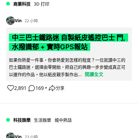
商業科技
3D 打印
Vin
22 小時
中三巴士鐵路迷 自製紙皮遙控巴士 門,
水撥識郁 + 實時GPS報站
如果你熱愛一件事，你會熱愛到怎樣的程度？一位就讀中三的
巴士鐵路迷，選擇由零開始，把自己的興趣一步步變成真正可
閱讀全文
以運作的作品。他以紙皮親手製作出...
2,891
169
分享
↗
科技娛樂
生活娛樂
城中熱話
Vin
23 小時