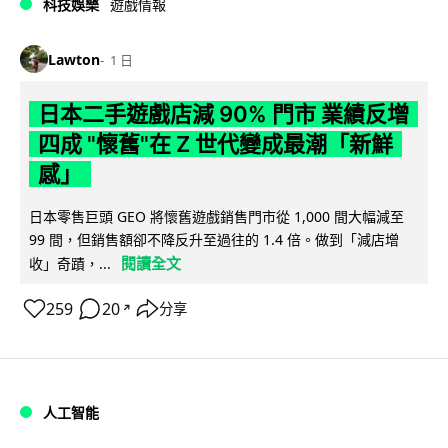
科技娛樂
遊戲情報
Lawton
1 日
日本二手遊戲店減 90% 門市 業績反增
四成 "懷舊"在 Z 世代變成最潮「新鮮
感」
日本零售巨頭 GEO 將懷舊遊戲銷售門市從 1,000 間大幅減至
99 間，但銷售額卻不降反升至過往的 1.4 倍。做到「減店增
閱讀全文
收」奇蹟，...
259
20
分享
↗
人工智能