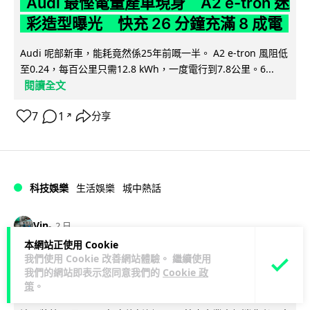
Audi 最慳電量產車現身 A2 e-tron 迷
彩造型曝光 快充 26 分鐘充滿 8 成電
Audi 呢部新車，能耗竟然係25年前嘅一半。 A2 e-tron 風阻低
至0.24，每百公里只需12.8 kWh，一度電行到7.8公里。6...
閱讀全文
7
1
分享
↗
科技娛樂
生活娛樂
城中熱話
Vin
2 日
本網站正使用 Cookie
我們使用 Cookie 改善網站體驗。 繼續使用
法國 8 月 11 日出新例 未經同意嚴禁
我們的網站即表示您同意我們的
Cookie 政
Cold Call 違規企業最高罰 345 萬
策
。