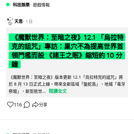
科技娛樂
遊戲情報
天恩
1 日
《魔獸世界：至暗之夜》12.1 「烏拉特
克的詛咒」專訪：巢穴不為提高世界首
領門檻而設 《諸王之眠》縮短約 10 分
鐘
《魔獸世界：至暗之夜》版本更新 12.1「烏拉特克的詛咒」將
於 8 月 13 日正式上線，帶來全新區域「盤蛇島」、地城「毒牙
閱讀全文
祭壇」、新型態世...
116
分享