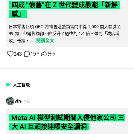
四成 "懷舊"在 Z 世代變成最潮「新鮮
感」
日本零售巨頭 GEO 將懷舊遊戲銷售門市從 1,000 間大幅減至
99 間，但銷售額卻不降反升至過往的 1.4 倍。做到「減店增
閱讀全文
收」奇蹟，...
243
19
分享
↗
人工智能
Vin
1 日
Meta AI 模型測試期間入侵他家公司 三
大 AI 巨頭接連曝安全漏洞