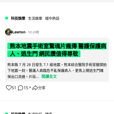
科技娛樂
生活娛樂
城中熱話
Lawton
10 小時
熊本地震手術室驚魂片瘋傳 醫護保護病
人、逃生門 網民讚值得尊敬
熊本縣 7 月 28 日發生 7.1 級地震，熊本綜合醫院手術室鏡頭拍
下地震一刻，醫護人員臨危不亂保護病人，更馬上開逃生門確
閱讀全文
保出口流通。片段...
51
15
分享
↗