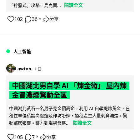
閱讀全文
「狩獵式」攻擊，烏克蘭...
102
36
分享
↗
人工智能
Lawton
1 日
中國湖北男自學 AI 「煉金術」 屋內煉
金冒濃煙驚動全區
中國湖北黃石一名男子見金價高企，利用 AI 自學提煉黃金，在
租住單位私設高壓爐及作坊冶煉，過程產生大量刺鼻濃煙，驚
閱讀全文
動鄰居報警。警方到場揭發整...
105
7
分享
↗