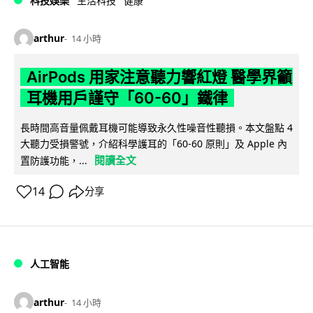
科技娛樂
生活科技
健康
arthur
14 小時
AirPods 用家注意聽力響紅燈 醫學界籲
耳機用戶謹守「60-60」鐵律
長時間高音量佩戴耳機可能導致永久性噪音性聽損。本文盤點 4
大聽力受損警號，介紹科學護耳的「60-60 原則」及 Apple 內
閱讀全文
置防護功能，...
14
分享
人工智能
arthur
14 小時