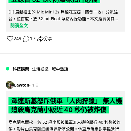
DJI 最新推出的 Mic Mini 2s 無線咪支援「四發一收」分軌錄
音，並首度下放 32-bit Float 浮點內錄功能。本文經實測其...
閱讀全文
249
1
分享
↗
科技娛樂
生活娛樂
城中熱話
Lawton
1 日
澤連斯基怒斥俄軍「人肉狩獵」 無人機
追殺烏克蘭小販近 40 秒仍被炸傷
烏克蘭克爾松一名 52 歲小販被俄軍無人機追擊近 40 秒後被炸
傷，影片由烏克蘭總統澤連斯基公開。他直斥俄軍對平民進行