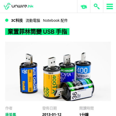
WWDC 2026
GenAI 與雲端科技專區
ERP 與商業 AI
棄置菲林筒變 USB 手指
3C科技
流動電腦
Notebook 配件
棄置菲林筒變 USB 手指
作者
發佈日期
閱讀時間
2013-01-12
唐美鳳
1分鐘