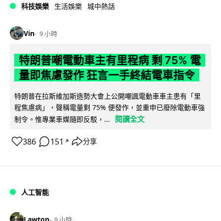
科技娛樂
生活娛樂
城中熱話
Vin
9 小時
特朗普嘲電動車主有里程病 剩 75% 電
量即焦慮發作 狂言一手終結電車指令
特朗普在拉斯維加斯造勢大會上公開嘲諷電動車車主患有「里
程焦慮病」，聲稱電量剩 75% 便發作，並重申已廢除電動車強
閱讀全文
制令。惟專業車媒隨即反駁，...
386
151
分享
↗
人工智能
Lawton
9 小時