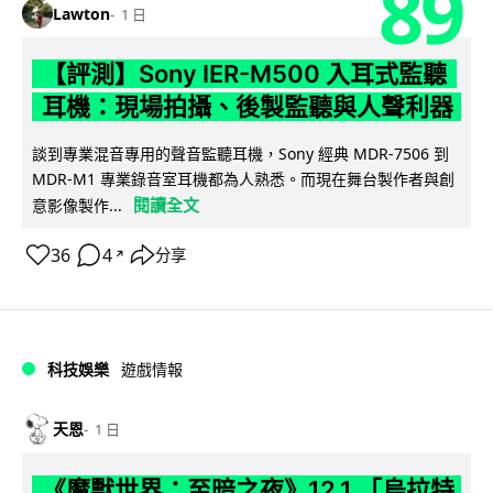
89
Lawton
1 日
【評測】Sony IER-M500 入耳式監聽
耳機：現場拍攝、後製監聽與人聲利器
談到專業混音專用的聲音監聽耳機，Sony 經典 MDR-7506 到
MDR-M1 專業錄音室耳機都為人熟悉。而現在舞台製作者與創
閱讀全文
意影像製作...
36
4
分享
↗
科技娛樂
遊戲情報
天恩
1 日
《魔獸世界：至暗之夜》12.1 「烏拉特