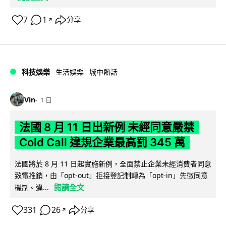
7
1
分享
↗
科技娛樂
生活娛樂
城中熱話
Vin
1 日
法國 8 月 11 日出新例 未經同意嚴禁
Cold Call 違規企業最高罰 345 萬
法國將於 8 月 11 日起實施新例，全面禁止企業未經消費者同意
致電推銷，由「opt-out」拒接登記制轉為「opt-in」先徵同意
閱讀全文
機制。違...
331
26
分享
↗