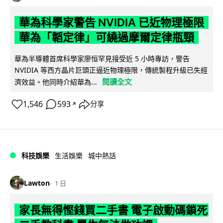
華為科學家警告 NVIDIA 已近物理極限
華為「韜定律」可繞過摩爾定律瓶頸
華為半導體首席科學家廖恒罕見接受近 5 小時專訪，警告
NVIDIA 等西方晶片巨頭正逼近物理極限，傳統製程升級已失經
閱讀全文
濟效益。他同時介紹華為...
1,546
593
分享
↗
科技娛樂
生活娛樂
城中熱話
Lawton
1 日
家長無得慳錢買二手書 電子啟動碼鎖死