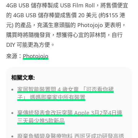
4GB USB 儲存棒製成 USB Film Roll，將售價便宜
的 4GB USB 儲存棒變成售價 20 美元 (約$155 港
元) 的產品，充滿生意頭腦的 Photojojo 更表明，
購買時將隨機發貨，想獲得心宜的菲林筒，自行
DIY 可能更為方便。
來源：
Photojojo
相關文章:
家居智能裝置問 4 歲女童 「可否看你裙
子」 媽媽即棄家中所有裝置
棄傳統發表會改玩突襲 Apple 3月2至4日連
三天最少推5款新品
廢棄魚鱗變身醫療物料 西班牙成功研發高透