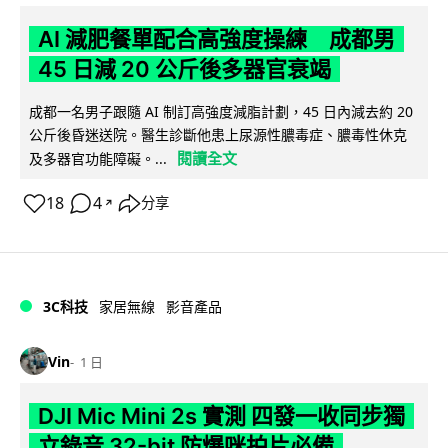
AI 減肥餐單配合高強度操練 成都男
45 日減 20 公斤後多器官衰竭
成都一名男子跟隨 AI 制訂高強度減脂計劃，45 日內減去約 20
公斤後昏迷送院。醫生診斷他患上尿源性膿毒症、膿毒性休克
閱讀全文
及多器官功能障礙。...
18
4
分享
↗
3C科技
家居無線
影音產品
Vin
1 日
DJI Mic Mini 2s 實測 四發一收同步獨
立錄音 32-bit 防爆咪拍片必備