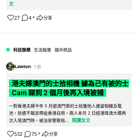
文
27
4
分享
↗
科技娛樂
生活娛樂
城中熱話
Lawton
1 日
港夫婦澳門的士拾相機 據為己有被的士
Cam 睇到 2 個月後再入境被捕
一對香港夫婦今年 5 月遊澳門乘的士拾獲他人遺留相機及電
池，拾遺不報並帶返香港自用。兩人本月 2 日經港珠澳大橋再
閱讀全文
次入境澳門時，被治安警察局...
532
75
分享
↗