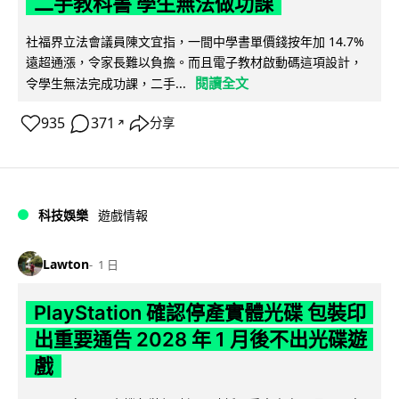
二手教科書 學生無法做功課
社福界立法會議員陳文宜指，一間中學書單價錢按年加 14.7%
遠超通漲，令家長難以負擔。而且電子教材啟動碼這項設計，
閱讀全文
令學生無法完成功課，二手...
935
371
分享
↗
科技娛樂
遊戲情報
Lawton
1 日
PlayStation 確認停產實體光碟 包裝印
出重要通告 2028 年 1 月後不出光碟遊
戲