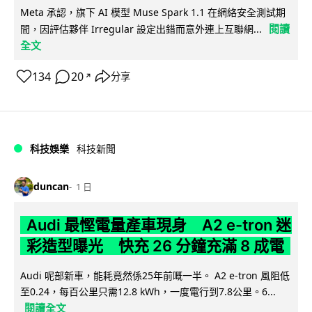
Meta 承認，旗下 AI 模型 Muse Spark 1.1 在網絡安全測試期
閱讀
間，因評估夥伴 Irregular 設定出錯而意外連上互聯網...
全文
134
20
分享
↗
科技娛樂
科技新聞
duncan
1 日
Audi 最慳電量產車現身 A2 e-tron 迷
彩造型曝光 快充 26 分鐘充滿 8 成電
Audi 呢部新車，能耗竟然係25年前嘅一半。 A2 e-tron 風阻低
至0.24，每百公里只需12.8 kWh，一度電行到7.8公里。6...
閱讀全文