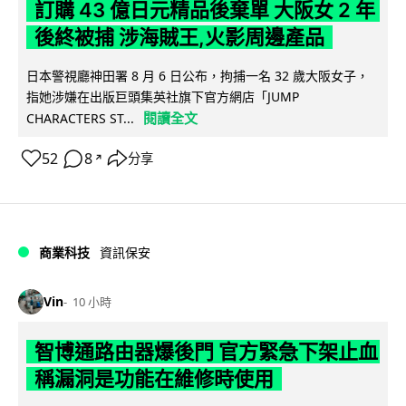
訂購 43 億日元精品後棄單 大阪女 2 年
後終被捕 涉海賊王,火影周邊產品
日本警視廳神田署 8 月 6 日公布，拘捕一名 32 歲大阪女子，
指她涉嫌在出版巨頭集英社旗下官方網店「JUMP
閱讀全文
CHARACTERS ST...
52
8
分享
↗
商業科技
資訊保安
Vin
10 小時
智博通路由器爆後門 官方緊急下架止血
稱漏洞是功能在維修時使用