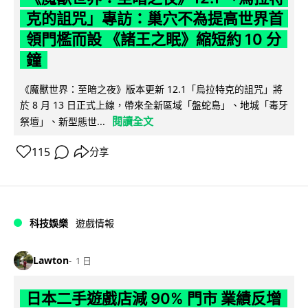
克的詛咒」專訪：巢穴不為提高世界首
領門檻而設 《諸王之眠》縮短約 10 分
鐘
《魔獸世界：至暗之夜》版本更新 12.1「烏拉特克的詛咒」將
於 8 月 13 日正式上線，帶來全新區域「盤蛇島」、地城「毒牙
閱讀全文
祭壇」、新型態世...
115
分享
科技娛樂
遊戲情報
Lawton
1 日
日本二手遊戲店減 90% 門市 業績反增