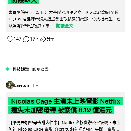
東華學院今日（5 日）大學聯招放榜之際，因人為疏忽向全數
11,139 名課程申請人錯誤發出取錄通知電郵，令大批考生一度
閱讀全文
以為獲得學位取錄，事...
147
17
分享
↗
科技娛樂
影視娛樂
Lawton
1 日
Nicolas Cage 主演未上映電影 Netflix
遺失未加密母帶 被索償 8.19 億港元
【唔見未加密母帶咁大件事】Netflix 洛杉磯辦公室被竊，未上
映的 Nicolas Cage 電影《Fortitude》母帶亦告失蹤。電影...