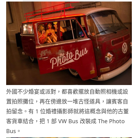
外國不少婚宴或派對，都喜歡擺放自動照相機或設
置拍照攤位，再在傍邊放一堆古怪道具，讓賓客自
拍留念。有 1 位婚禮攝影師就將這概念與他的古董
客貨車結合，把 1 部 VW Bus 改裝成 The Photo
Bus。