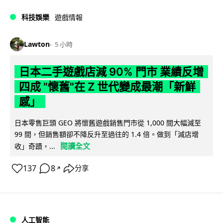
科技娛樂
遊戲情報
Lawton
5 小時
日本二手遊戲店減 90% 門市 業績反增
四成 "懷舊"在 Z 世代變成最潮「新鮮
感」
日本零售巨頭 GEO 將懷舊遊戲銷售門市從 1,000 間大幅減至
99 間，但銷售額卻不降反升至過往的 1.4 倍。做到「減店增
閱讀全文
收」奇蹟，...
137
8
分享
↗
人工智能