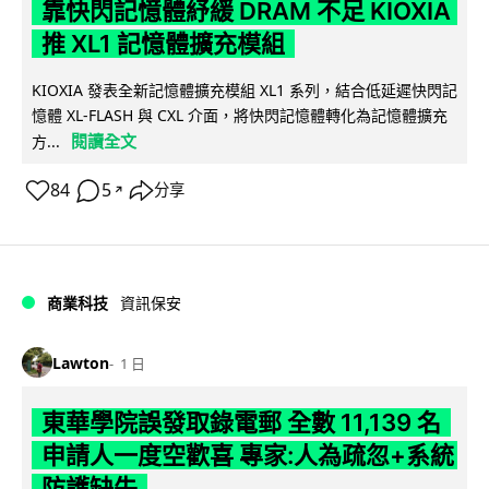
靠快閃記憶體紓緩 DRAM 不足 KIOXIA
推 XL1 記憶體擴充模組
KIOXIA 發表全新記憶體擴充模組 XL1 系列，結合低延遲快閃記
憶體 XL-FLASH 與 CXL 介面，將快閃記憶體轉化為記憶體擴充
閱讀全文
方...
84
5
分享
↗
商業科技
資訊保安
Lawton
1 日
東華學院誤發取錄電郵 全數 11,139 名
申請人一度空歡喜 專家:人為疏忽+系統
防護缺失