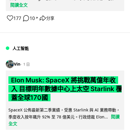
閱讀全文
177
10
分享
↗
人工智能
Vin
1 日
Elon Musk: SpaceX 將挑戰萬億年收
入 目標明年數據中心上太空 Starlink 覆
蓋全球170國
SpaceX 公佈最新第二季業績，受惠 Starlink 與 AI 業務帶動，
閱讀
季度收入按年飆升 92% 至 78 億美元。行政總裁 Elon...
全文