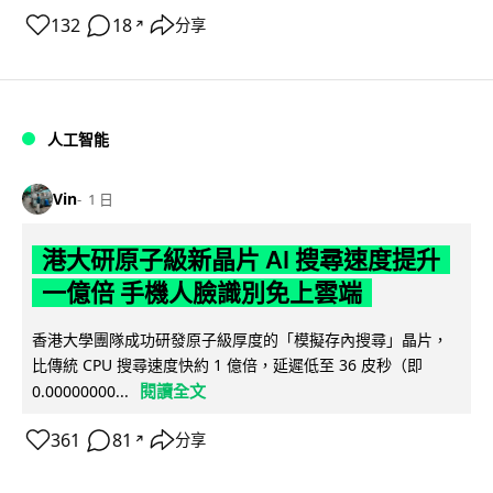
132
18
分享
↗
人工智能
Vin
1 日
港大研原子級新晶片 AI 搜尋速度提升
一億倍 手機人臉識別免上雲端
香港大學團隊成功研發原子級厚度的「模擬存內搜尋」晶片，
比傳統 CPU 搜尋速度快約 1 億倍，延遲低至 36 皮秒（即
閱讀全文
0.00000000...
361
81
分享
↗