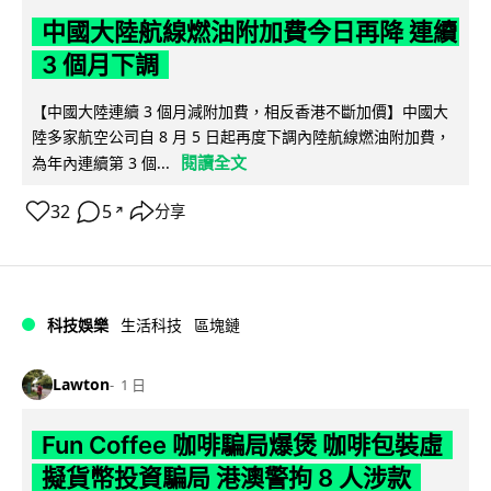
中國大陸航線燃油附加費今日再降 連續
3 個月下調
【中國大陸連續 3 個月減附加費，相反香港不斷加價】中國大
陸多家航空公司自 8 月 5 日起再度下調內陸航線燃油附加費，
閱讀全文
為年內連續第 3 個...
32
5
分享
↗
科技娛樂
生活科技
區塊鏈
Lawton
1 日
Fun Coffee 咖啡騙局爆煲 咖啡包裝虛
擬貨幣投資騙局 港澳警拘 8 人涉款