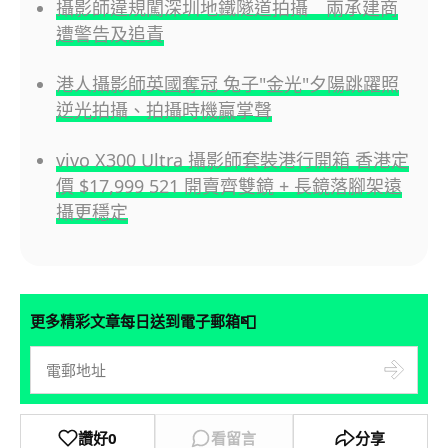
攝影師違規闖深圳地鐵隧道拍攝 兩承建商
遭警告及追責
港人攝影師英國奪冠 兔子"金光"夕陽跳躍照
逆光拍攝、拍攝時機贏掌聲
vivo X300 Ultra 攝影師套裝港行開箱 香港定
價 $17,999 521 開賣齊雙鏡 + 長鏡落腳架遠
攝更穩定
📮
更多精彩文章每日送到電子郵箱
讚好
0
看留言
分享