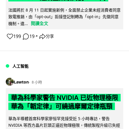
法國將於 8 月 11 日起實施新例，全面禁止企業未經消費者同意
致電推銷，由「opt-out」拒接登記制轉為「opt-in」先徵同意
閱讀全文
機制。違...
199
19
分享
↗
人工智能
Lawton
8 小時
華為科學家警告 NVIDIA 已近物理極限
華為「韜定律」可繞過摩爾定律瓶頸
華為半導體首席科學家廖恒罕見接受近 5 小時專訪，警告
NVIDIA 等西方晶片巨頭正逼近物理極限，傳統製程升級已失經