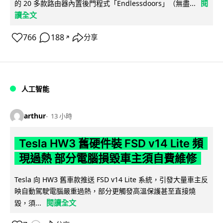
閱
的 20 多款路由器內置後門程式「Endlessdoors」（無盡...
讀全文
766
188
分享
↗
人工智能
arthur
13 小時
Tesla HW3 舊硬件裝 FSD v14 Lite 頻
現過熱 部分電腦損毀車主須自費維修
Tesla 向 HW3 舊車款推送 FSD v14 Lite 系統，引發大量車主反
映自動駕駛電腦嚴重過熱，部分更觸發高溫保護甚至直接燒
閱讀全文
毀，須...