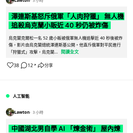
Lawton
3 小時
澤連斯基怒斥俄軍「人肉狩獵」 無人機
追殺烏克蘭小販近 40 秒仍被炸傷
烏克蘭克爾松一名 52 歲小販被俄軍無人機追擊近 40 秒後被炸
傷，影片由烏克蘭總統澤連斯基公開。他直斥俄軍對平民進行
閱讀全文
「狩獵式」攻擊，烏克蘭...
38
12
分享
↗
人工智能
Lawton
3 小時
中國湖北男自學 AI 「煉金術」 屋內煉