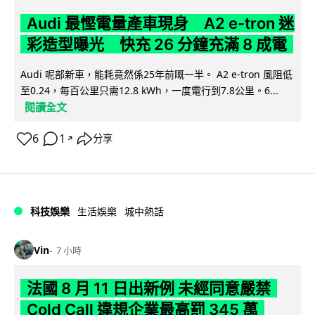
Audi 最慳電量產車現身 A2 e-tron 迷
彩造型曝光 快充 26 分鐘充滿 8 成電
Audi 呢部新車，能耗竟然係25年前嘅一半。 A2 e-tron 風阻低
至0.24，每百公里只需12.8 kWh，一度電行到7.8公里。6...
閱讀全文
6
1
分享
↗
科技娛樂
生活娛樂
城中熱話
Vin
7 小時
法國 8 月 11 日出新例 未經同意嚴禁
Cold Call 違規企業最高罰 345 萬