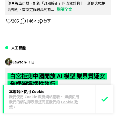
望白牌車司機，能夠「改邪歸正」回流駕駛的士。新例大幅提
閱讀全文
高罰則，首次定罪最高罰款...
205
146
分享
↗
人工智能
Lawton
1 日
白宮拒測中國開放 AI 模型 業界質疑安
全框架選擇性執行
本網站正使用 Cookie
彭博社報道，白宮通知美國頂尖 AI 公司，中國開發的開放權重
我們使用 Cookie 改善網站體驗。 繼續使用
模型將不納入特朗普政府新 AI 安全框架的測試範圍。美國業界
我們的網站即表示您同意我們的
Cookie 政
閱讀全文
策
。
則聯署呼籲政府不要限...