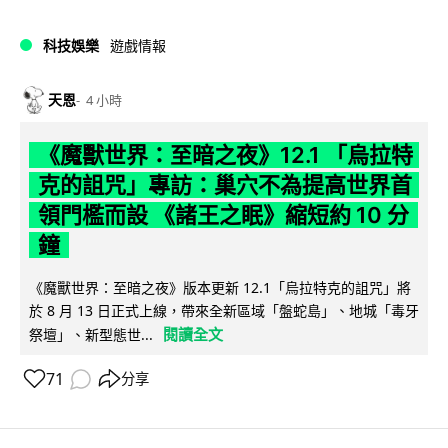
科技娛樂
遊戲情報
天恩
4 小時
《魔獸世界：至暗之夜》12.1 「烏拉特
克的詛咒」專訪：巢穴不為提高世界首
領門檻而設 《諸王之眠》縮短約 10 分
鐘
《魔獸世界：至暗之夜》版本更新 12.1「烏拉特克的詛咒」將
於 8 月 13 日正式上線，帶來全新區域「盤蛇島」、地城「毒牙
閱讀全文
祭壇」、新型態世...
71
分享