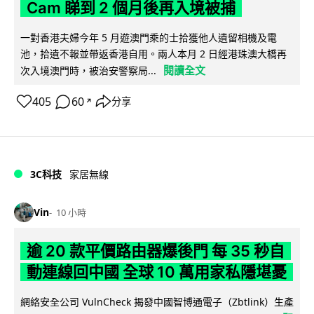
Cam 睇到 2 個月後再入境被捕
一對香港夫婦今年 5 月遊澳門乘的士拾獲他人遺留相機及電
池，拾遺不報並帶返香港自用。兩人本月 2 日經港珠澳大橋再
閱讀全文
次入境澳門時，被治安警察局...
405
60
分享
↗
3C科技
家居無線
Vin
10 小時
逾 20 款平價路由器爆後門 每 35 秒自
動連線回中國 全球 10 萬用家私隱堪憂
網絡安全公司 VulnCheck 揭發中國智博通電子（Zbtlink）生產