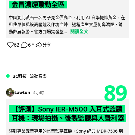
金冒濃煙驚動全區
中國湖北黃石一名男子見金價高企，利用 AI 自學提煉黃金，在
租住單位私設高壓爐及作坊冶煉，過程產生大量刺鼻濃煙，驚
閱讀全文
動鄰居報警。警方到場揭發整...
62
6
分享
↗
3C科技
流動音樂
89
Lawton
4 小時
【評測】Sony IER-M500 入耳式監聽
耳機：現場拍攝、後製監聽與人聲利器
談到專業混音專用的聲音監聽耳機，Sony 經典 MDR-7506 到