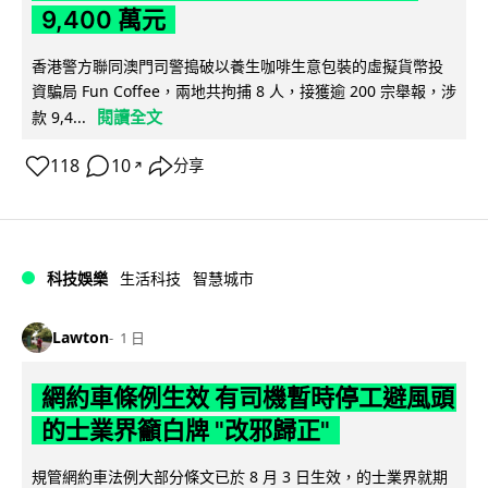
9,400 萬元
香港警方聯同澳門司警搗破以養生咖啡生意包裝的虛擬貨幣投
資騙局 Fun Coffee，兩地共拘捕 8 人，接獲逾 200 宗舉報，涉
閱讀全文
款 9,4...
118
10
分享
↗
科技娛樂
生活科技
智慧城市
Lawton
1 日
網約車條例生效 有司機暫時停工避風頭
的士業界籲白牌 "改邪歸正"
規管網約車法例大部分條文已於 8 月 3 日生效，的士業界就期