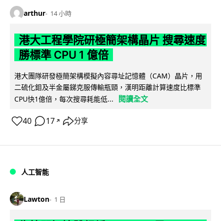
arthur
14 小時
港大工程學院研極簡架構晶片 搜尋速度
勝標準 CPU 1 億倍
港大團隊研發極簡架構模擬內容尋址記憶體（CAM）晶片，用
二硫化鉬及半金屬銻克服傳輸瓶頸，漢明距離計算速度比標準
閱讀全文
CPU快1億倍，每次搜尋耗能低...
40
17
分享
↗
人工智能
Lawton
1 日