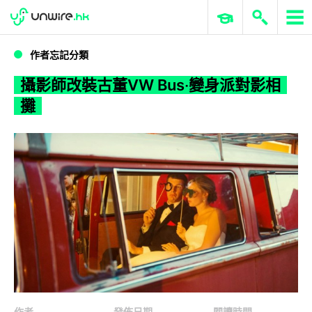
WWDC 2026
GenAI 與雲端科技專區
ERP 與商業 AI
攝影師改裝古董VW Bus‧變身派對影相攤
作者忘記分類
攝影師改裝古董VW Bus‧變身派對影相
攤
作者
發佈日期
閱讀時間