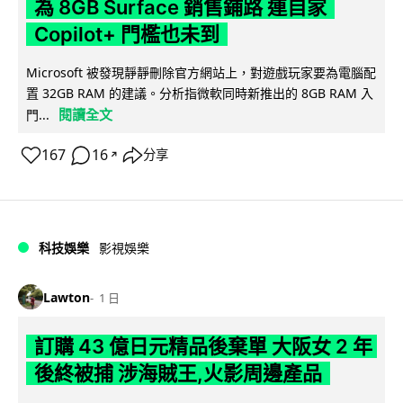
為 8GB Surface 銷售鋪路 連自家
Copilot+ 門檻也未到
Microsoft 被發現靜靜刪除官方網站上，對遊戲玩家要為電腦配
置 32GB RAM 的建議。分析指微軟同時新推出的 8GB RAM 入
閱讀全文
門...
167
16
分享
↗
科技娛樂
影視娛樂
Lawton
1 日
訂購 43 億日元精品後棄單 大阪女 2 年
後終被捕 涉海賊王,火影周邊產品