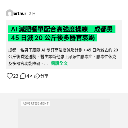
arthur
2 日
AI 減肥餐單配合高強度操練 成都男
45 日減 20 公斤後多器官衰竭
成都一名男子跟隨 AI 制訂高強度減脂計劃，45 日內減去約 20
公斤後昏迷送院。醫生診斷他患上尿源性膿毒症、膿毒性休克
閱讀全文
及多器官功能障礙。...
23
4
分享
↗
ADVERTISEMENT