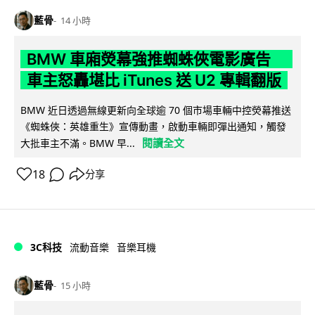
藍骨
14 小時
BMW 車廂熒幕強推蜘蛛俠電影廣告
車主怒轟堪比 iTunes 送 U2 專輯翻版
BMW 近日透過無線更新向全球逾 70 個市場車輛中控熒幕推送
《蜘蛛俠：英雄重生》宣傳動畫，啟動車輛即彈出通知，觸發
閱讀全文
大批車主不滿。BMW 早...
18
分享
3C科技
流動音樂
音樂耳機
藍骨
15 小時