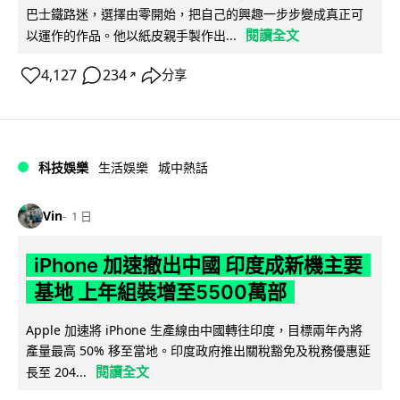
巴士鐵路迷，選擇由零開始，把自己的興趣一步步變成真正可
閱讀全文
以運作的作品。他以紙皮親手製作出...
4,127
234
分享
↗
科技娛樂
生活娛樂
城中熱話
Vin
1 日
iPhone 加速撤出中國 印度成新機主要
基地 上年組裝增至5500萬部
Apple 加速將 iPhone 生產線由中國轉往印度，目標兩年內將
產量最高 50% 移至當地。印度政府推出關稅豁免及稅務優惠延
閱讀全文
長至 204...