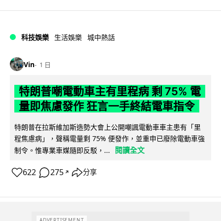
科技娛樂
生活娛樂
城中熱話
Vin
1 日
特朗普嘲電動車主有里程病 剩 75% 電
量即焦慮發作 狂言一手終結電車指令
特朗普在拉斯維加斯造勢大會上公開嘲諷電動車車主患有「里
程焦慮病」，聲稱電量剩 75% 便發作，並重申已廢除電動車強
閱讀全文
制令。惟專業車媒隨即反駁，...
622
275
分享
↗
ADVERTISEMENT