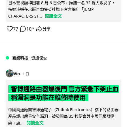
日本警視廳神田署 8 月 6 日公布，拘捕一名 32 歲大阪女子，
指她涉嫌在出版巨頭集英社旗下官方網店「JUMP
閱讀全文
CHARACTERS ST...
77
10
分享
↗
商業科技
資訊保安
Vin
1 日
智博通路由器爆後門 官方緊急下架止血
稱漏洞是功能在維修時使用
中國網通廠商智博通電子（Zbtlink Electronics）旗下的路由器
產品爆出嚴重安全漏洞，被發現每 35 秒便會與中國伺服器連
閱讀全文
線，旗...