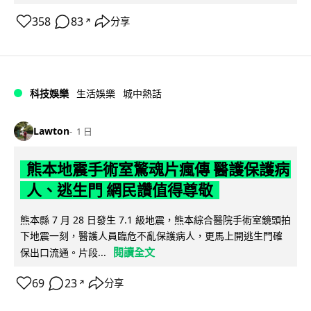
358
83
分享
↗
科技娛樂
生活娛樂
城中熱話
Lawton
1 日
熊本地震手術室驚魂片瘋傳 醫護保護病
人、逃生門 網民讚值得尊敬
熊本縣 7 月 28 日發生 7.1 級地震，熊本綜合醫院手術室鏡頭拍
下地震一刻，醫護人員臨危不亂保護病人，更馬上開逃生門確
閱讀全文
保出口流通。片段...
69
23
分享
↗