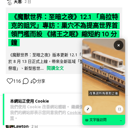
天恩
2 日
《魔獸世界：至暗之夜》12.1 「烏拉特
克的詛咒」專訪：巢穴不為提高世界首
領門檻而設 《諸王之眠》縮短約 10 分
鐘
×
《魔獸世界：至暗之夜》版本更新 12.1「烏拉特克的詛咒」將
於 8 月 13 日正式上線，帶來全新區域「盤蛇島」、地城「毒牙
閱讀全文
祭壇」、新型態世...
116
分享
本網站正使用 Cookie
我們使用 Cookie 改善網站體驗。 繼續使用
🎵
⛶
科技娛樂
遊戲情報
我們的網站即表示您同意我們的
Cookie 政
策
。
📖 文字版訪問
→
Lawton
2 日