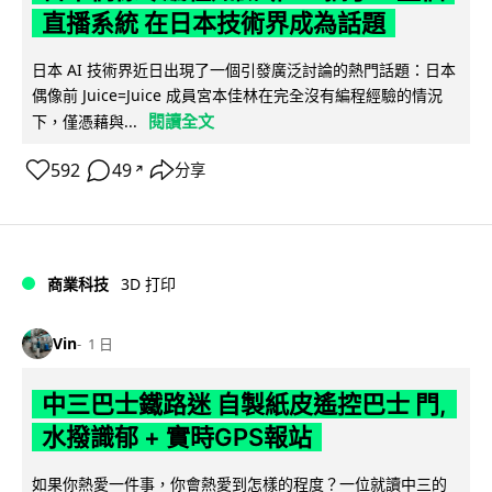
直播系統 在日本技術界成為話題
日本 AI 技術界近日出現了一個引發廣泛討論的熱門話題：日本
偶像前 Juice=Juice 成員宮本佳林在完全沒有編程經驗的情況
閱讀全文
下，僅憑藉與...
592
49
分享
↗
商業科技
3D 打印
Vin
1 日
中三巴士鐵路迷 自製紙皮遙控巴士 門,
水撥識郁 + 實時GPS報站
如果你熱愛一件事，你會熱愛到怎樣的程度？一位就讀中三的