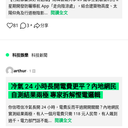
星期開發防曬導航 App「走向陰涼處」，結合建築物高度、太
閱讀全文
陽仰角及行道樹陰影...
81
3
分享
↗
科技娛樂
科技新聞
arthur
1 日
冷氣 24 小時長開電費更平？內地網民
自測結果兩極 專家拆解慳電邏輯
你信唔信冷氣長開 24 小時，電費反而平過開開關關？內地網民
實測結果兩極，有人一個月電費只需 118 元人民幣，有人飆到
閱讀全文
過千。電力部門話不能...