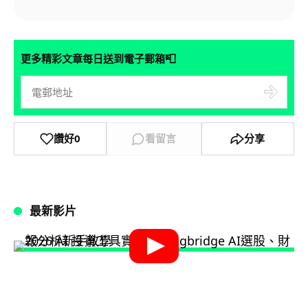
📮
更多精彩文章每日送到電子郵箱
讚好
0
看留言
分享
最新影片