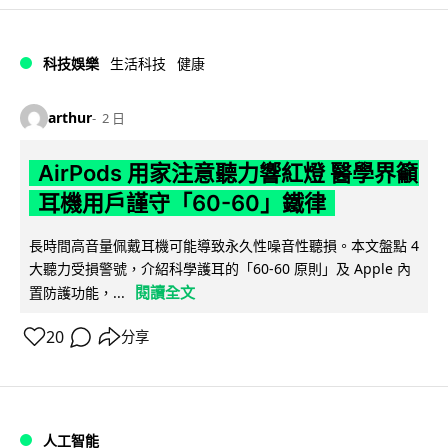
科技娛樂
生活科技
健康
arthur
2 日
AirPods 用家注意聽力響紅燈 醫學界籲
耳機用戶謹守「60-60」鐵律
長時間高音量佩戴耳機可能導致永久性噪音性聽損。本文盤點 4
大聽力受損警號，介紹科學護耳的「60-60 原則」及 Apple 內
閱讀全文
置防護功能，...
20
分享
人工智能