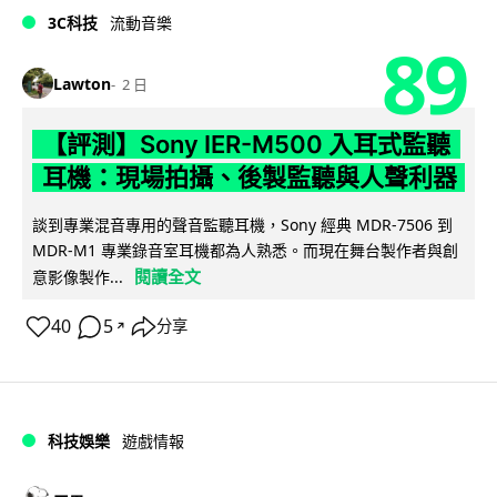
3C科技
流動音樂
89
Lawton
2 日
【評測】Sony IER-M500 入耳式監聽
耳機：現場拍攝、後製監聽與人聲利器
談到專業混音專用的聲音監聽耳機，Sony 經典 MDR-7506 到
MDR-M1 專業錄音室耳機都為人熟悉。而現在舞台製作者與創
閱讀全文
意影像製作...
40
5
分享
↗
科技娛樂
遊戲情報