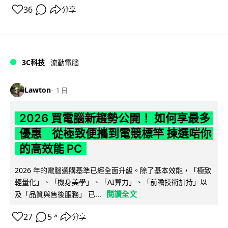
36
分享
3C科技
流動電腦
Lawton
1 日
2026 買電腦新趨勢公開！ 如何享最多
優惠 從極致便攜到電競標竿 揀選啱你
的高效能 PC
2026 年的電腦選購基準已經全面升級。除了基本效能，「極致
輕量化」、「機身美學」、「AI算力」、「前瞻技術加持」以
閱讀全文
及「品質與售後服務」 已...
27
5
分享
↗