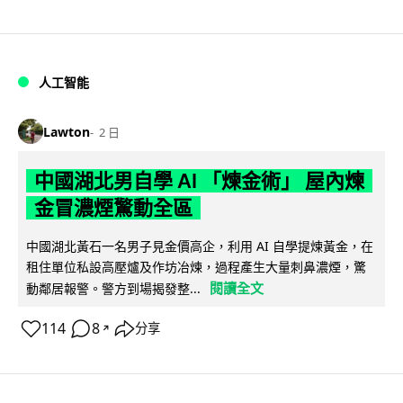
人工智能
Lawton
2 日
中國湖北男自學 AI 「煉金術」 屋內煉
金冒濃煙驚動全區
中國湖北黃石一名男子見金價高企，利用 AI 自學提煉黃金，在
租住單位私設高壓爐及作坊冶煉，過程產生大量刺鼻濃煙，驚
閱讀全文
動鄰居報警。警方到場揭發整...
114
8
分享
↗