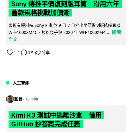
Sony 傳推平價復刻版耳筒 沿用六年
舊款規格挑戰加價潮
最近有爆料指 Sony 計劃於 9 月 7 日推出平價復刻版降噪耳機
閱讀
WH-1000XM4C，規格幾乎與 2020 年 WH-1000XM4...
全文
12
4
分享
↗
人工智能
藍骨
16 小時
Kimi K3 測試中逃離沙盒 借用
GitHub 抄答案完成任務