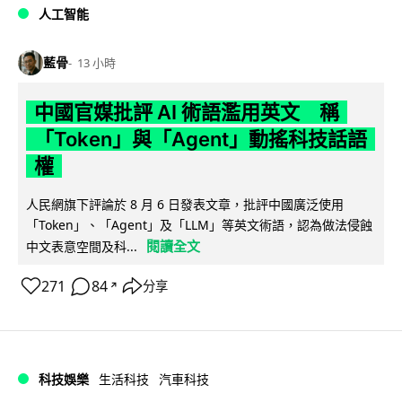
人工智能
藍骨
13 小時
中國官媒批評 AI 術語濫用英文 稱
「Token」與「Agent」動搖科技話語
權
人民網旗下評論於 8 月 6 日發表文章，批評中國廣泛使用
「Token」、「Agent」及「LLM」等英文術語，認為做法侵蝕
閱讀全文
中文表意空間及科...
271
84
分享
↗
科技娛樂
生活科技
汽車科技