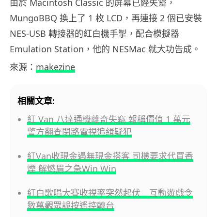
由於 Macintosh Classic 的屏幕已經失靈，
MungoBBQ 換上了 1 枚 LCD，再連接 2 個已安裝
NES-USB 轉接器的紅白機手掣，配合模擬器
Emulation Station，他的 NESMac 就大功告成。
來源：
makezine
相關文章:
紅 Van 八達通機離奇失竊 報稱價值 1 萬元
警方翻查閉路電視追緝疑犯
紅Van收現金遇無現金搭客 司機要求代買香
煙 解燃眉之急Win Win
紅白歌唱大賽收視率突然起伏 互動遊戲令
數萬觀眾誤按遙控轉台