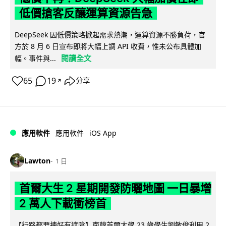
低價搶客反釀運算資源告急
DeepSeek 因低價策略掀起需求熱潮，運算資源不勝負荷，官
方於 8 月 6 日宣布即將大幅上調 API 收費，惟未公布具體加
閱讀全文
幅。事件與...
65
19
分享
↗
iOS App
應用軟件
應用軟件
Lawton
1 日
首爾大生 2 星期開發防曬地圖 一日暴增
2 萬人下載衝榜首
【行路都要揀好有遮陰】南韓首爾大學 23 歲學生劉敏俊利用 2