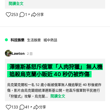
閱讀全文
253
1
分享
↗
科技娛樂
生活娛樂
城中熱話
Lawton
2 日
澤連斯基怒斥俄軍「人肉狩獵」 無人機
追殺烏克蘭小販近 40 秒仍被炸傷
烏克蘭克爾松一名 52 歲小販被俄軍無人機追擊近 40 秒後被炸
傷，影片由烏克蘭總統澤連斯基公開。他直斥俄軍對平民進行
閱讀全文
「狩獵式」攻擊，烏克蘭...
133
41
分享
↗