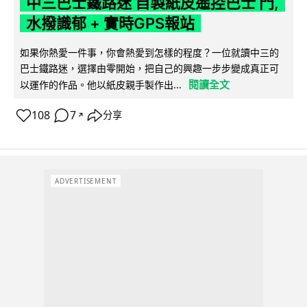
中三巴士鐵路迷 自製紙皮遙控巴士 門,
水撥識郁 + 實時GPS報站
如果你熱愛一件事，你會熱愛到怎樣的程度？一位就讀中三的
巴士鐵路迷，選擇由零開始，把自己的興趣一步步變成真正可
閱讀全文
以運作的作品。他以紙皮親手製作出...
108
7
分享
↗
ADVERTISEMENT