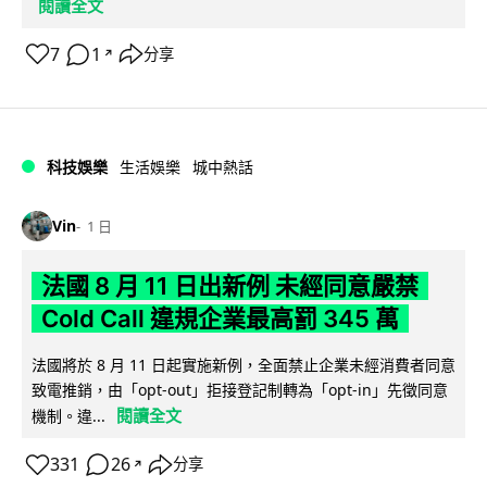
閱讀全文
7
1
分享
↗
科技娛樂
生活娛樂
城中熱話
Vin
1 日
法國 8 月 11 日出新例 未經同意嚴禁
Cold Call 違規企業最高罰 345 萬
法國將於 8 月 11 日起實施新例，全面禁止企業未經消費者同意
致電推銷，由「opt-out」拒接登記制轉為「opt-in」先徵同意
閱讀全文
機制。違...
331
26
分享
↗