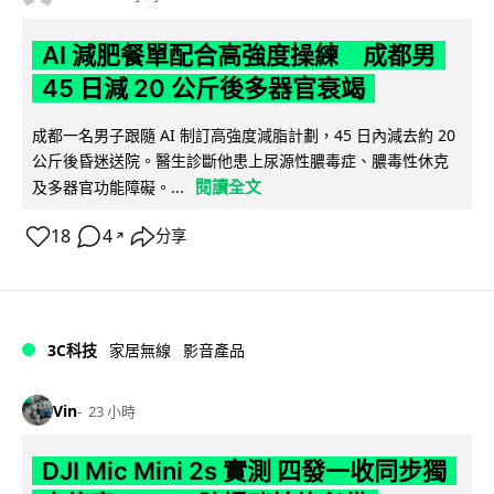
AI 減肥餐單配合高強度操練 成都男
45 日減 20 公斤後多器官衰竭
成都一名男子跟隨 AI 制訂高強度減脂計劃，45 日內減去約 20
公斤後昏迷送院。醫生診斷他患上尿源性膿毒症、膿毒性休克
閱讀全文
及多器官功能障礙。...
18
4
分享
↗
3C科技
家居無線
影音產品
Vin
23 小時
DJI Mic Mini 2s 實測 四發一收同步獨