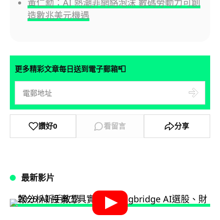
黃仁勳：AI 熱潮非網絡泡沫 數碼勞動力可創
造數兆美元機遇
📮
更多精彩文章每日送到電子郵箱
讚好
0
看留言
分享
最新影片