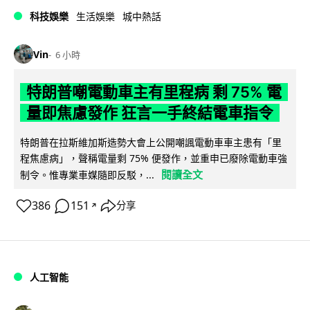
科技娛樂
生活娛樂
城中熱話
Vin
6 小時
特朗普嘲電動車主有里程病 剩 75% 電
量即焦慮發作 狂言一手終結電車指令
特朗普在拉斯維加斯造勢大會上公開嘲諷電動車車主患有「里
程焦慮病」，聲稱電量剩 75% 便發作，並重申已廢除電動車強
閱讀全文
制令。惟專業車媒隨即反駁，...
386
151
分享
↗
人工智能