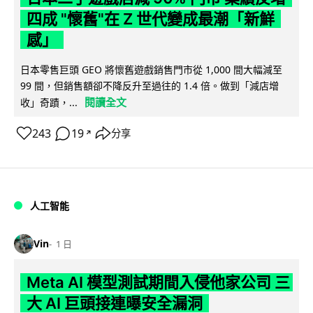
四成 "懷舊"在 Z 世代變成最潮「新鮮
感」
日本零售巨頭 GEO 將懷舊遊戲銷售門市從 1,000 間大幅減至
99 間，但銷售額卻不降反升至過往的 1.4 倍。做到「減店增
閱讀全文
收」奇蹟，...
243
19
分享
↗
人工智能
Vin
1 日
Meta AI 模型測試期間入侵他家公司 三
大 AI 巨頭接連曝安全漏洞