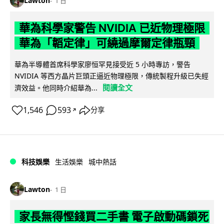
Lawton
1 日
華為科學家警告 NVIDIA 已近物理極限
華為「韜定律」可繞過摩爾定律瓶頸
華為半導體首席科學家廖恒罕見接受近 5 小時專訪，警告
NVIDIA 等西方晶片巨頭正逼近物理極限，傳統製程升級已失經
閱讀全文
濟效益。他同時介紹華為...
1,546
593
分享
↗
科技娛樂
生活娛樂
城中熱話
Lawton
1 日
家長無得慳錢買二手書 電子啟動碼鎖死