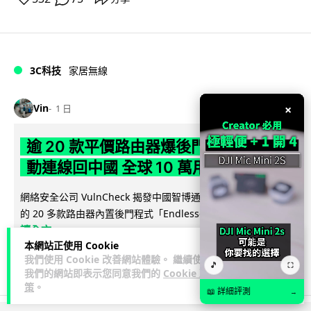
3C科技
家居無線
×
Vin
1 日
逾 20 款平價路由器爆後門 每 35 秒自
動連線回中國 全球 10 萬用家私隱堪憂
網絡安全公司 VulnCheck 揭發中國智博通電子（Zbtlink）生產
閱
的 20 多款路由器內置後門程式「Endlessdoors」（無盡...
讀全文
本網站正使用 Cookie
我們使用 Cookie 改善網站體驗。 繼續使用
964
221
分享
↗
🎵
⛶
我們的網站即表示您同意我們的
Cookie 政
策
。
📖 詳細評測
→