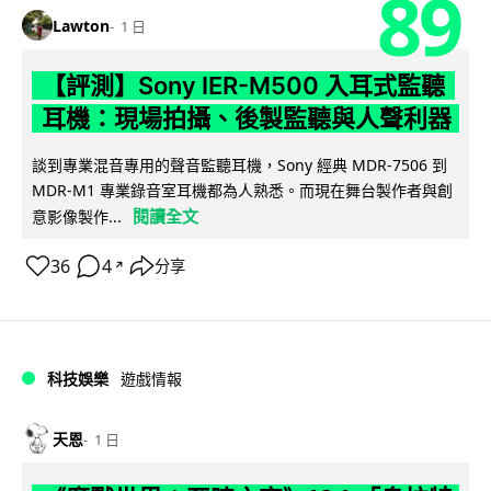
89
Lawton
1 日
【評測】Sony IER-M500 入耳式監聽
耳機：現場拍攝、後製監聽與人聲利器
談到專業混音專用的聲音監聽耳機，Sony 經典 MDR-7506 到
MDR-M1 專業錄音室耳機都為人熟悉。而現在舞台製作者與創
閱讀全文
意影像製作...
36
4
分享
↗
科技娛樂
遊戲情報
天恩
1 日