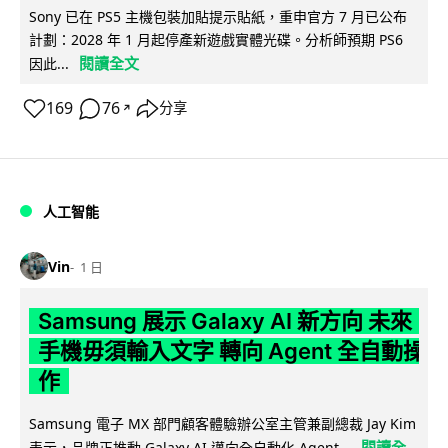
Sony 已在 PS5 主機包裝加貼提示貼紙，重申官方 7 月已公布
計劃：2028 年 1 月起停產新遊戲實體光碟。分析師預期 PS6
閱讀全文
因此...
169
76
分享
↗
人工智能
Vin
1 日
Samsung 展示 Galaxy AI 新方向 未來
手機毋須輸入文字 轉向 Agent 全自動操
作
Samsung 電子 MX 部門顧客體驗辦公室主管兼副總裁 Jay Kim
閱讀全
表示，品牌正推動 Galaxy AI 邁向全自動化 Agent...