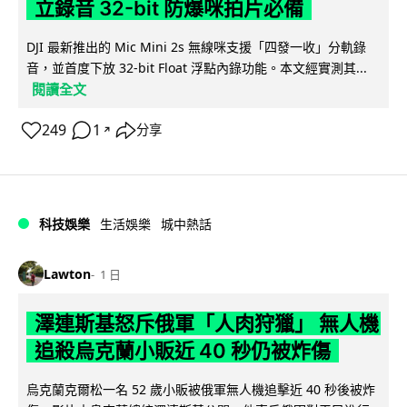
立錄音 32-bit 防爆咪拍片必備
DJI 最新推出的 Mic Mini 2s 無線咪支援「四發一收」分軌錄
音，並首度下放 32-bit Float 浮點內錄功能。本文經實測其...
閱讀全文
249
1
分享
↗
科技娛樂
生活娛樂
城中熱話
Lawton
1 日
澤連斯基怒斥俄軍「人肉狩獵」 無人機
追殺烏克蘭小販近 40 秒仍被炸傷
烏克蘭克爾松一名 52 歲小販被俄軍無人機追擊近 40 秒後被炸