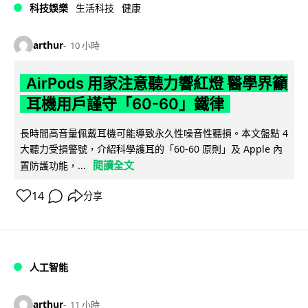
科技娛樂
生活科技
健康
arthur
10 小時
AirPods 用家注意聽力響紅燈 醫學界籲
耳機用戶謹守「60-60」鐵律
長時間高音量佩戴耳機可能導致永久性噪音性聽損。本文盤點 4
大聽力受損警號，介紹科學護耳的「60-60 原則」及 Apple 內
閱讀全文
置防護功能，...
14
分享
人工智能
arthur
11 小時