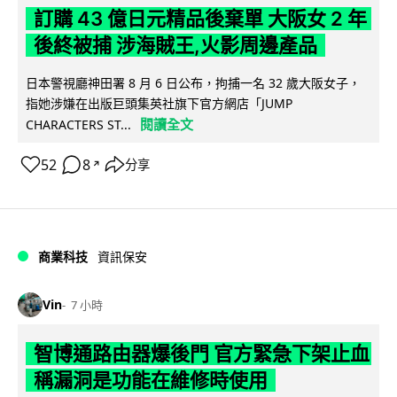
訂購 43 億日元精品後棄單 大阪女 2 年
後終被捕 涉海賊王,火影周邊產品
日本警視廳神田署 8 月 6 日公布，拘捕一名 32 歲大阪女子，
指她涉嫌在出版巨頭集英社旗下官方網店「JUMP
閱讀全文
CHARACTERS ST...
52
8
分享
↗
商業科技
資訊保安
Vin
7 小時
智博通路由器爆後門 官方緊急下架止血
稱漏洞是功能在維修時使用