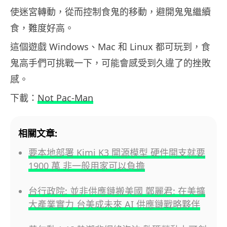
使迷宮轉動，從而控制食鬼的移動，避開鬼鬼繼續
食，難度好高。
這個遊戲 Windows、Mac 和 Linux 都可玩到，食
鬼高手們可挑戰一下，可能會感受到久違了的挫敗
感。
下載：
Not Pac-Man
相關文章:
要本地部署 Kimi K3 開源模型 硬件開支就要
1900 萬 非一般用家可以負擔
台行政院: 並非供應鏈搬美國 鄭麗君: 在美擴
大產業實力 台美成未來 AI 供應鏈戰略夥伴