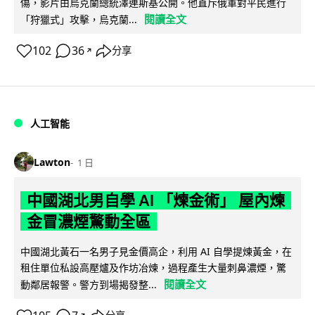
傷，影片由烏克蘭總統澤連斯基公開。他直斥俄軍對平民進行
閱讀全文
「狩獵式」攻擊，烏克蘭...
102
36
分享
↗
人工智能
Lawton
1 日
中國湖北男自學 AI 「煉金術」 屋內煉
金冒濃煙驚動全區
中國湖北黃石一名男子見金價高企，利用 AI 自學提煉黃金，在
租住單位私設高壓爐及作坊冶煉，過程產生大量刺鼻濃煙，驚
閱讀全文
動鄰居報警。警方到場揭發整...