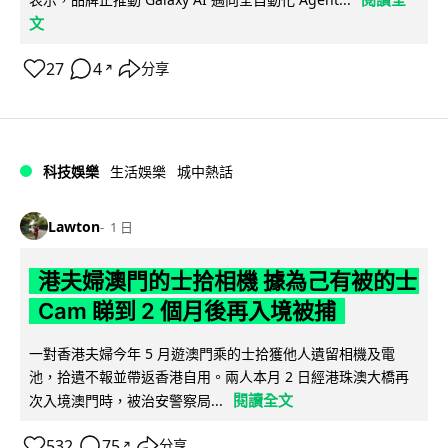
文
27
4
分享
↗
科技娛樂
生活娛樂
城中熱話
Lawton
1 日
港夫婦澳門的士拾相機 據為己有被的士
Cam 睇到 2 個月後再入境被捕
一對香港夫婦今年 5 月遊澳門乘的士拾獲他人遺留相機及電
池，拾遺不報並帶返香港自用。兩人本月 2 日經港珠澳大橋再
閱讀全文
次入境澳門時，被治安警察局...
532
75
分享
↗