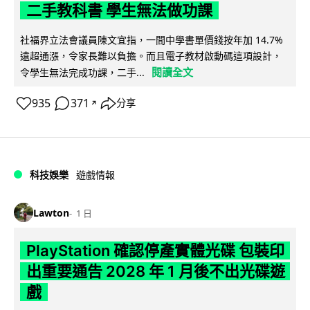
二手教科書 學生無法做功課
社福界立法會議員陳文宜指，一間中學書單價錢按年加 14.7%
遠超通漲，令家長難以負擔。而且電子教材啟動碼這項設計，
閱讀全文
令學生無法完成功課，二手...
935
371
分享
↗
科技娛樂
遊戲情報
Lawton
1 日
PlayStation 確認停產實體光碟 包裝印
出重要通告 2028 年 1 月後不出光碟遊
戲