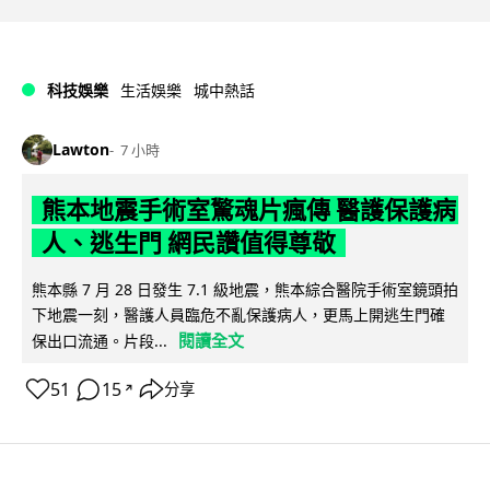
科技娛樂
生活娛樂
城中熱話
Lawton
7 小時
熊本地震手術室驚魂片瘋傳 醫護保護病
人、逃生門 網民讚值得尊敬
熊本縣 7 月 28 日發生 7.1 級地震，熊本綜合醫院手術室鏡頭拍
下地震一刻，醫護人員臨危不亂保護病人，更馬上開逃生門確
閱讀全文
保出口流通。片段...
51
15
分享
↗