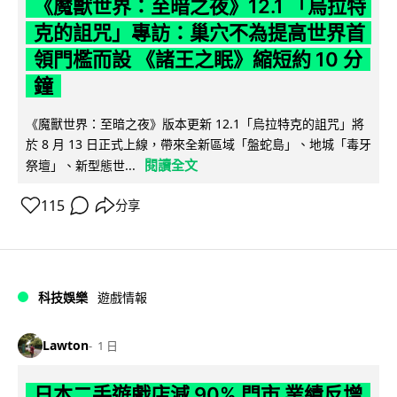
《魔獸世界：至暗之夜》12.1 「烏拉特
克的詛咒」專訪：巢穴不為提高世界首
領門檻而設 《諸王之眠》縮短約 10 分
鐘
《魔獸世界：至暗之夜》版本更新 12.1「烏拉特克的詛咒」將
於 8 月 13 日正式上線，帶來全新區域「盤蛇島」、地城「毒牙
閱讀全文
祭壇」、新型態世...
115
分享
科技娛樂
遊戲情報
Lawton
1 日
日本二手遊戲店減 90% 門市 業績反增