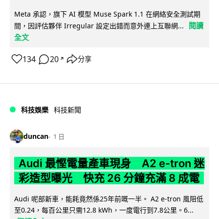
Meta 承認，旗下 AI 模型 Muse Spark 1.1 在網絡安全測試期
閱讀
間，因評估夥伴 Irregular 設定出錯而意外連上互聯網...
全文
134
20
分享
↗
科技娛樂
科技新聞
duncan
1 日
Audi 最慳電量產車現身 A2 e-tron 迷
彩造型曝光 快充 26 分鐘充滿 8 成電
Audi 呢部新車，能耗竟然係25年前嘅一半。 A2 e-tron 風阻低
至0.24，每百公里只需12.8 kWh，一度電行到7.8公里。6...