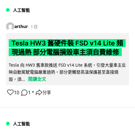
人工智能
arthur
1 日
Tesla HW3 舊硬件裝 FSD v14 Lite 頻
現過熱 部分電腦損毀車主須自費維修
Tesla 向 HW3 舊車款推送 FSD v14 Lite 系統，引發大量車主反
映自動駕駛電腦嚴重過熱，部分更觸發高溫保護甚至直接燒
閱讀全文
毀，須...
10
1
分享
↗
人工智能