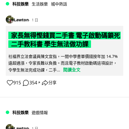
科技娛樂
生活娛樂
城中熱話
Lawton
1 日
家長無得慳錢買二手書 電子啟動碼鎖死
二手教科書 學生無法做功課
社福界立法會議員陳文宜指，一間中學書單價錢按年加 14.7%
遠超通漲，令家長難以負擔。而且電子教材啟動碼這項設計，
閱讀全文
令學生無法完成功課，二手...
915
354
分享
↗
科技娛樂
遊戲情報
Lawton
1 日