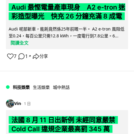
Audi 最慳電量產車現身 A2 e-tron 迷
彩造型曝光 快充 26 分鐘充滿 8 成電
Audi 呢部新車，能耗竟然係25年前嘅一半。 A2 e-tron 風阻低
至0.24，每百公里只需12.8 kWh，一度電行到7.8公里。6...
閱讀全文
7
1
分享
↗
科技娛樂
生活娛樂
城中熱話
Vin
1 日
法國 8 月 11 日出新例 未經同意嚴禁
Cold Call 違規企業最高罰 345 萬