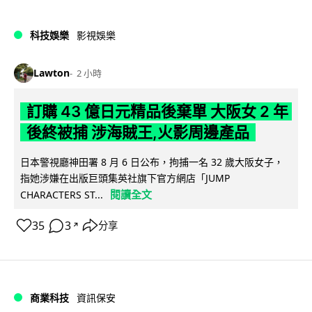
科技娛樂
影視娛樂
Lawton
2 小時
訂購 43 億日元精品後棄單 大阪女 2 年
後終被捕 涉海賊王,火影周邊產品
日本警視廳神田署 8 月 6 日公布，拘捕一名 32 歲大阪女子，
指她涉嫌在出版巨頭集英社旗下官方網店「JUMP
閱讀全文
CHARACTERS ST...
35
3
分享
↗
商業科技
資訊保安