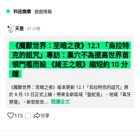
科技娛樂
遊戲情報
天恩
21 小時
《魔獸世界：至暗之夜》12.1 「烏拉特
克的詛咒」專訪：巢穴不為提高世界首
領門檻而設 《諸王之眠》縮短約 10 分
鐘
《魔獸世界：至暗之夜》版本更新 12.1「烏拉特克的詛咒」將
於 8 月 13 日正式上線，帶來全新區域「盤蛇島」、地城「毒牙
閱讀全文
祭壇」、新型態世...
115
分享