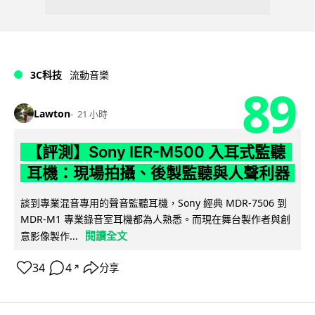
3C科技
流動音樂
89
Lawton
21 小時
【評測】Sony IER-M500 入耳式監聽
耳機：現場拍攝、後製監聽與人聲利器
談到專業混音專用的聲音監聽耳機，Sony 經典 MDR-7506 到
MDR-M1 專業錄音室耳機都為人熟悉。而現在舞台製作者與創
閱讀全文
意影像製作...
34
4
分享
↗