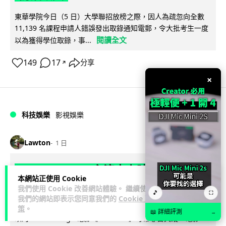
東華學院今日（5 日）大學聯招放榜之際，因人為疏忽向全數
11,139 名課程申請人錯誤發出取錄通知電郵，令大批考生一度
閱讀全文
以為獲得學位取錄，事...
149
17
分享
↗
×
科技娛樂
影視娛樂
Lawton
1 日
Nicolas Cage 主演未上映電影 Netflix
本網站正使用 Cookie
遺失未加密母帶 被索償 8.19 億港元
我們使用 Cookie 改善網站體驗。 繼續使用
🎵
⛶
我們的網站即表示您同意我們的
Cookie 政
【唔見未加密母帶咁大件事】Netflix 洛杉磯辦公室被竊，未上
策
。
📖 詳細評測
→
映的 Nicolas Cage 電影《Fortitude》母帶亦告失蹤。電影...