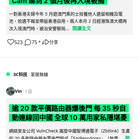
Cam 睇到 2 個月後再入境被捕
一對香港夫婦今年 5 月遊澳門乘的士拾獲他人遺留相機及電
池，拾遺不報並帶返香港自用。兩人本月 2 日經港珠澳大橋再
閱讀全文
次入境澳門時，被治安警察局...
523
75
分享
↗
3C科技
家居無線
Vin
1 日
逾 20 款平價路由器爆後門 每 35 秒自
動連線回中國 全球 10 萬用家私隱堪憂
網絡安全公司 VulnCheck 揭發中國智博通電子（Zbtlink）生產
閱
的 20 多款路由器內置後門程式「Endlessdoors」（無盡...