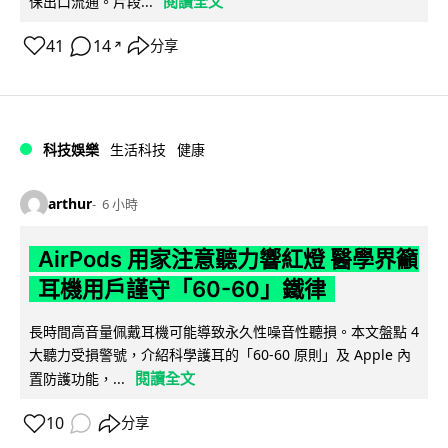
閱讀全文
保出口流通。片段...
41
14
分享
↗
科技娛樂
生活科技
健康
arthur
6 小時
AirPods 用家注意聽力響紅燈 醫學界籲
耳機用戶謹守「60-60」鐵律
長時間高音量佩戴耳機可能導致永久性噪音性聽損。本文盤點 4
大聽力受損警號，介紹科學護耳的「60-60 原則」及 Apple 內
閱讀全文
置防護功能，...
10
分享