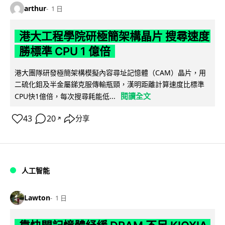
arthur
1 日
港大工程學院研極簡架構晶片 搜尋速度
勝標準 CPU 1 億倍
港大團隊研發極簡架構模擬內容尋址記憶體（CAM）晶片，用
二硫化鉬及半金屬銻克服傳輸瓶頸，漢明距離計算速度比標準
閱讀全文
CPU快1億倍，每次搜尋耗能低...
43
20
分享
↗
人工智能
Lawton
1 日