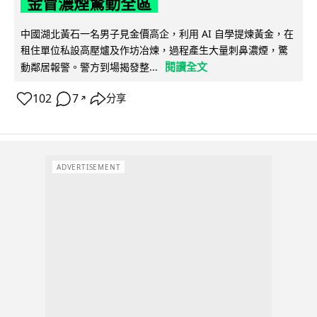
金冒濃煙驚動全區
中國湖北黃石一名男子見金價高企，利用 AI 自學提煉黃金，在
租住單位私設高壓爐及作坊冶煉，過程產生大量刺鼻濃煙，驚
閱讀全文
動鄰居報警。警方到場揭發整...
102
7
分享
↗
ADVERTISEMENT