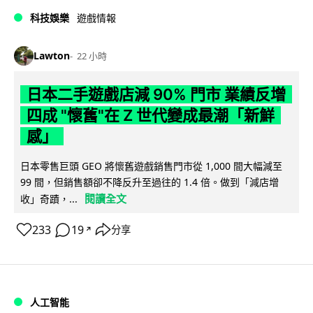
科技娛樂
遊戲情報
Lawton
22 小時
日本二手遊戲店減 90% 門市 業績反增
四成 "懷舊"在 Z 世代變成最潮「新鮮
感」
日本零售巨頭 GEO 將懷舊遊戲銷售門市從 1,000 間大幅減至
99 間，但銷售額卻不降反升至過往的 1.4 倍。做到「減店增
閱讀全文
收」奇蹟，...
233
19
分享
↗
人工智能