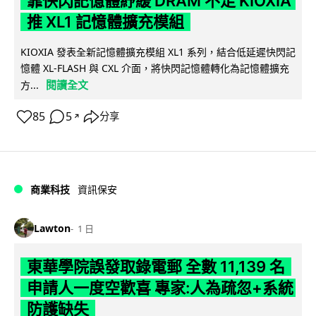
靠快閃記憶體紓緩 DRAM 不足 KIOXIA
推 XL1 記憶體擴充模組
KIOXIA 發表全新記憶體擴充模組 XL1 系列，結合低延遲快閃記
憶體 XL-FLASH 與 CXL 介面，將快閃記憶體轉化為記憶體擴充
閱讀全文
方...
85
5
分享
↗
商業科技
資訊保安
Lawton
1 日
東華學院誤發取錄電郵 全數 11,139 名
申請人一度空歡喜 專家:人為疏忽+系統
防護缺失