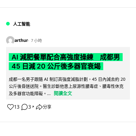
人工智能
arthur
7 小時
AI 減肥餐單配合高強度操練 成都男
45 日減 20 公斤後多器官衰竭
成都一名男子跟隨 AI 制訂高強度減脂計劃，45 日內減去約 20
公斤後昏迷送院。醫生診斷他患上尿源性膿毒症、膿毒性休克
閱讀全文
及多器官功能障礙。...
13
3
分享
↗