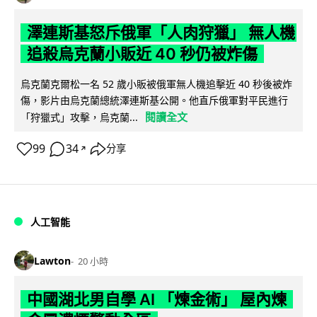
澤連斯基怒斥俄軍「人肉狩獵」 無人機
追殺烏克蘭小販近 40 秒仍被炸傷
烏克蘭克爾松一名 52 歲小販被俄軍無人機追擊近 40 秒後被炸
傷，影片由烏克蘭總統澤連斯基公開。他直斥俄軍對平民進行
閱讀全文
「狩獵式」攻擊，烏克蘭...
99
34
分享
↗
人工智能
Lawton
20 小時
中國湖北男自學 AI 「煉金術」 屋內煉