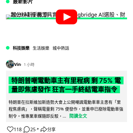
最新影片
科技娛樂
生活娛樂
城中熱話
Vin
1 小時
特朗普嘲電動車主有里程病 剩 75% 電
量即焦慮發作 狂言一手終結電車指令
特朗普在拉斯維加斯造勢大會上公開嘲諷電動車車主患有「里
程焦慮病」，聲稱電量剩 75% 便發作，並重申已廢除電動車強
閱讀全文
制令。惟專業車媒隨即反駁，...
118
25
分享
↗