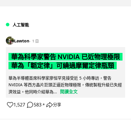
人工智能
Lawton
1 日
華為科學家警告 NVIDIA 已近物理極限
華為「韜定律」可繞過摩爾定律瓶頸
華為半導體首席科學家廖恒罕見接受近 5 小時專訪，警告
NVIDIA 等西方晶片巨頭正逼近物理極限，傳統製程升級已失經
閱讀全文
濟效益。他同時介紹華為...
1,527
583
分享
↗