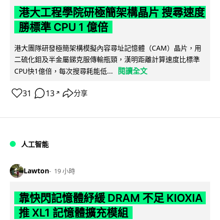
港大工程學院研極簡架構晶片 搜尋速度
勝標準 CPU 1 億倍
港大團隊研發極簡架構模擬內容尋址記憶體（CAM）晶片，用
二硫化鉬及半金屬銻克服傳輸瓶頸，漢明距離計算速度比標準
閱讀全文
CPU快1億倍，每次搜尋耗能低...
31
13
分享
↗
人工智能
Lawton
19 小時
靠快閃記憶體紓緩 DRAM 不足 KIOXIA
推 XL1 記憶體擴充模組