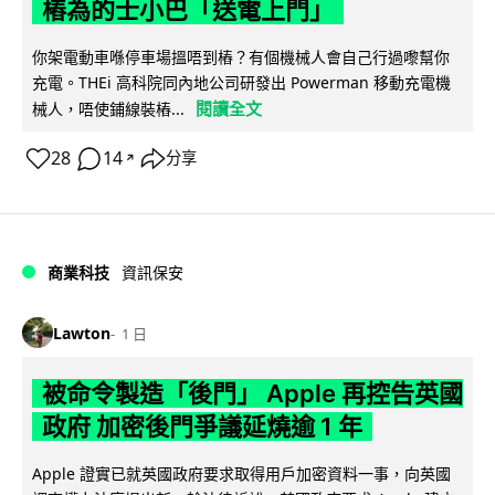
樁為的士小巴「送電上門」
你架電動車喺停車場搵唔到樁？有個機械人會自己行過嚟幫你
充電。THEi 高科院同內地公司研發出 Powerman 移動充電機
閱讀全文
械人，唔使鋪線裝樁...
28
14
分享
↗
商業科技
資訊保安
Lawton
1 日
被命令製造「後門」 Apple 再控告英國
政府 加密後門爭議延燒逾 1 年
Apple 證實已就英國政府要求取得用戶加密資料一事，向英國