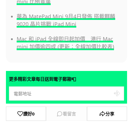
mini 比例寬廣
華為 MatePad Mini 9月4日發佈 搭載麒麟
9020 晶片挑戰 iPad Mini
Mac 和 iPad 全線即日起加價 港行 Mac
mini 加價逾四成 (更新：全線加價比較表)
📮
更多精彩文章每日送到電子郵箱
讚好
0
看留言
分享