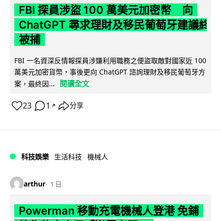
FBI 探員涉盜 100 萬美元加密幣 向
ChatGPT 尋求理財及移民葡萄牙建議終
被捕
FBI 一名資深反情報探員涉嫌利用職務之便盜取敵對國家近 100
萬美元加密貨幣，事後更向 ChatGPT 諮詢理財及移民葡萄牙方
閱讀全文
案，最終因...
23
1
分享
↗
科技娛樂
生活科技
機械人
arthur
1 日
Powerman 移動充電機械人登港 免鋪