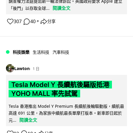
調查權力法庭提出新一輪法律訴訟。英國政府要求 Apple 建立
閱讀全文
「後門」以存取全球...
307
40
分享
↗
科技娛樂
生活科技
汽車科技
Lawton
1 日
Tesla Model Y 長續航後驅版抵港
YOHO MALL 率先試駕
Tesla 香港推出 Model Y Premium 長續航後輪驅動版，續航最
高達 691 公里，為家族中續航最長單摩打版本。新車即日起於
閱讀全文
元...