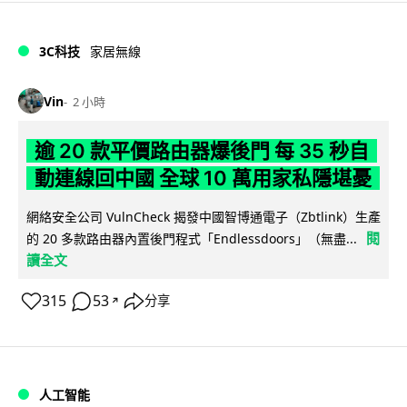
3C科技
家居無線
Vin
2 小時
逾 20 款平價路由器爆後門 每 35 秒自
動連線回中國 全球 10 萬用家私隱堪憂
網絡安全公司 VulnCheck 揭發中國智博通電子（Zbtlink）生產
閱
的 20 多款路由器內置後門程式「Endlessdoors」（無盡...
讀全文
315
53
分享
↗
人工智能