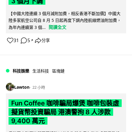
3 個月下調
【中國大陸連續 3 個月減附加費，相反香港不斷加價】中國大
陸多家航空公司自 8 月 5 日起再度下調內陸航線燃油附加費，
閱讀全文
為年內連續第 3 個...
31
5
分享
↗
科技娛樂
生活科技
區塊鏈
Lawton
22 小時
Fun Coffee 咖啡騙局爆煲 咖啡包裝虛
擬貨幣投資騙局 港澳警拘 8 人涉款
9,400 萬元