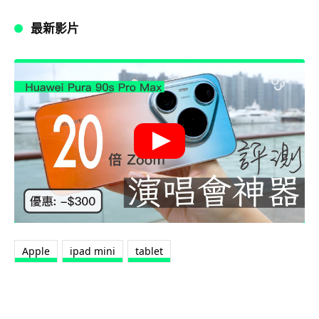
最新影片
Apple
ipad mini
tablet