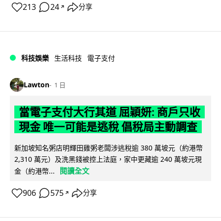
213
24
分享
↗
科技娛樂
生活科技
電子支付
Lawton
1 日
當電子支付大行其道 屈穎妍: 商戶只收
現金 唯一可能是逃稅 倡稅局主動調查
新加坡知名粥店明輝田雞粥老闆涉逃稅逾 380 萬坡元（約港幣
2,310 萬元）及洗黑錢被控上法庭，家中更藏逾 240 萬坡元現
閱讀全文
金（約港幣...
906
575
分享
↗