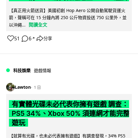
【真正用火箭送貨】美國初創 Hop Aero 公開自動駕駛貨運火
箭，聲稱可在 15 分鐘內將 250 公斤物資投送 750 公里外，並
閱讀全文
以沖繩...
51
6
分享
↗
科技娛樂
遊戲情報
Lawton
1 日
有實體光碟未必代表你擁有遊戲 調查：
PS5 34%、Xbox 50% 須連網才能完整
遊玩
【就算有光碟，也未必代表擁有遊戲】有調查發現，34% PS5