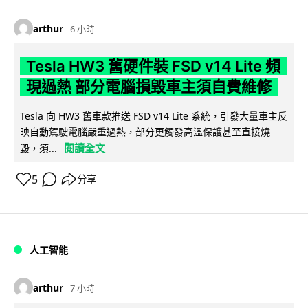
arthur
6 小時
Tesla HW3 舊硬件裝 FSD v14 Lite 頻
現過熱 部分電腦損毀車主須自費維修
Tesla 向 HW3 舊車款推送 FSD v14 Lite 系統，引發大量車主反
映自動駕駛電腦嚴重過熱，部分更觸發高溫保護甚至直接燒
閱讀全文
毀，須...
5
分享
人工智能
arthur
7 小時