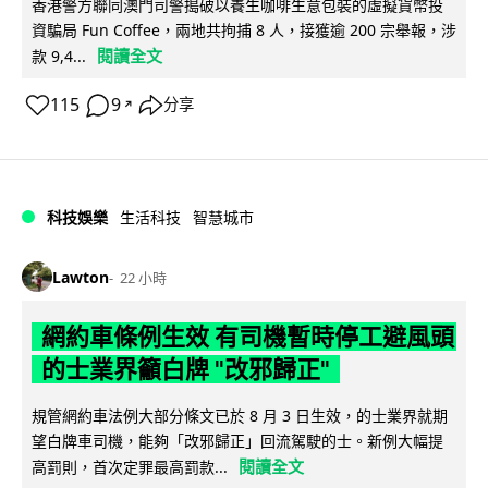
香港警方聯同澳門司警搗破以養生咖啡生意包裝的虛擬貨幣投
資騙局 Fun Coffee，兩地共拘捕 8 人，接獲逾 200 宗舉報，涉
閱讀全文
款 9,4...
115
9
分享
↗
科技娛樂
生活科技
智慧城市
Lawton
22 小時
網約車條例生效 有司機暫時停工避風頭
的士業界籲白牌 "改邪歸正"
規管網約車法例大部分條文已於 8 月 3 日生效，的士業界就期
望白牌車司機，能夠「改邪歸正」回流駕駛的士。新例大幅提
閱讀全文
高罰則，首次定罪最高罰款...