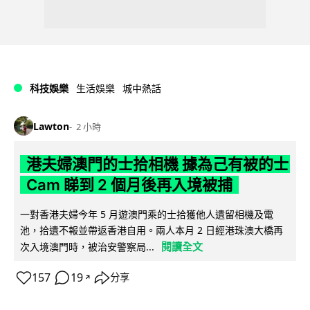
科技娛樂
生活娛樂
城中熱話
Lawton
2 小時
港夫婦澳門的士拾相機 據為己有被的士
Cam 睇到 2 個月後再入境被捕
一對香港夫婦今年 5 月遊澳門乘的士拾獲他人遺留相機及電
池，拾遺不報並帶返香港自用。兩人本月 2 日經港珠澳大橋再
閱讀全文
次入境澳門時，被治安警察局...
157
19
分享
↗