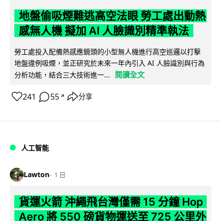
地盤偷吸煙難逃高空法眼 勞工處出動熱
感無人機 擬加 AI 人臉識別精準執法
勞工處投入配備熱感應鏡頭的小型無人機進行高空巡邏以打擊
地盤違例吸煙，並正研究於未來一年內引入 AI 人臉識別與行為
閱讀全文
分析功能，結合三大技術進一...
241
55
分享
↗
人工智能
Lawton
1 日
貨運火箭 沖繩飛台灣僅需 15 分鐘 Hop
Aero 將 550 磅貨物運送至 725 公里外