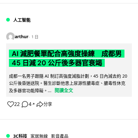
人工智能
arthur
1 日
AI 減肥餐單配合高強度操練 成都男
45 日減 20 公斤後多器官衰竭
成都一名男子跟隨 AI 制訂高強度減脂計劃，45 日內減去約 20
公斤後昏迷送院。醫生診斷他患上尿源性膿毒症、膿毒性休克
閱讀全文
及多器官功能障礙。...
22
4
分享
↗
3C科技
家居無線
影音產品