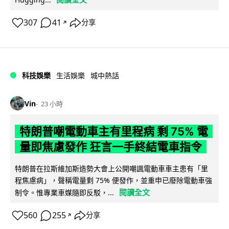
307
41
分享
↗
科技娛樂
生活娛樂
城中熱話
Vin
23 小時
特朗普嘲電動車主有里程病 剩 75% 電
量即焦慮發作 狂言一手終結電車指令
特朗普在拉斯維加斯造勢大會上公開嘲諷電動車車主患有「里
程焦慮病」，聲稱電量剩 75% 便發作，並重申已廢除電動車強
閱讀全文
制令。惟專業車媒隨即反駁，...
560
255
分享
↗