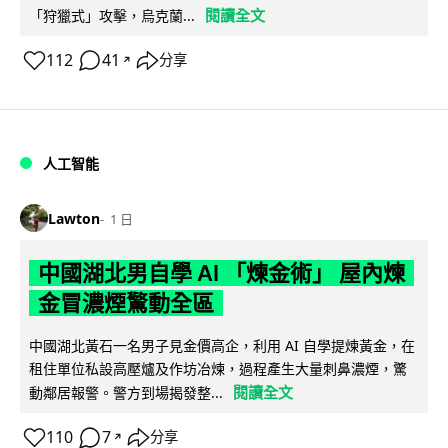
閱讀全文
「狩獵式」攻擊，烏克蘭...
112
41
分享
↗
人工智能
Lawton
1 日
中國湖北男自學 AI 「煉金術」 屋內煉
金冒濃煙驚動全區
中國湖北黃石一名男子見金價高企，利用 AI 自學提煉黃金，在
租住單位私設高壓爐及作坊冶煉，過程產生大量刺鼻濃煙，驚
閱讀全文
動鄰居報警。警方到場揭發整...
110
7
分享
↗