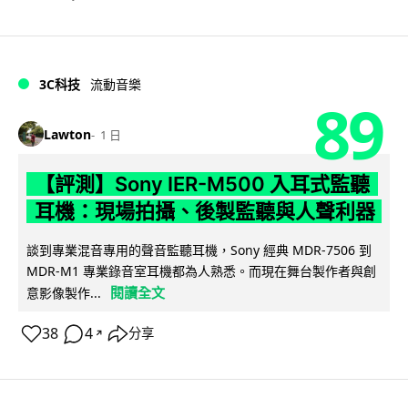
3C科技
流動音樂
89
Lawton
1 日
【評測】Sony IER-M500 入耳式監聽
耳機：現場拍攝、後製監聽與人聲利器
談到專業混音專用的聲音監聽耳機，Sony 經典 MDR-7506 到
MDR-M1 專業錄音室耳機都為人熟悉。而現在舞台製作者與創
閱讀全文
意影像製作...
38
4
分享
↗