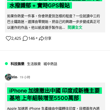
水撥識郁 + 實時GPS報站
如果你熱愛一件事，你會熱愛到怎樣的程度？一位就讀中三的
巴士鐵路迷，選擇由零開始，把自己的興趣一步步變成真正可
閱讀全文
以運作的作品。他以紙皮親手製作出...
2,425
146
分享
↗
科技娛樂
生活娛樂
城中熱話
Vin
19 小時
iPhone 加速撤出中國 印度成新機主要
基地 上年組裝增至5500萬部
Apple 加速將 iPhone 生產線由中國轉往印度，目標兩年內將