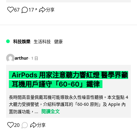
67
17
分享
↗
科技娛樂
生活科技
健康
arthur
1 日
AirPods 用家注意聽力響紅燈 醫學界籲
耳機用戶謹守「60-60」鐵律
長時間高音量佩戴耳機可能導致永久性噪音性聽損。本文盤點 4
大聽力受損警號，介紹科學護耳的「60-60 原則」及 Apple 內
閱讀全文
置防護功能，...
20
分享