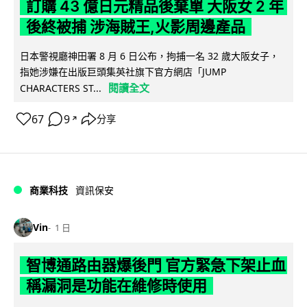
訂購 43 億日元精品後棄單 大阪女 2 年
後終被捕 涉海賊王,火影周邊產品
日本警視廳神田署 8 月 6 日公布，拘捕一名 32 歲大阪女子，
指她涉嫌在出版巨頭集英社旗下官方網店「JUMP
閱讀全文
CHARACTERS ST...
67
9
分享
↗
商業科技
資訊保安
Vin
1 日
智博通路由器爆後門 官方緊急下架止血
稱漏洞是功能在維修時使用