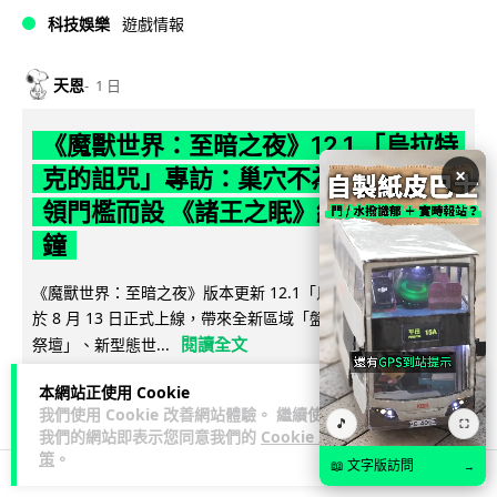
科技娛樂
遊戲情報
天恩
1 日
《魔獸世界：至暗之夜》12.1 「烏拉特
×
克的詛咒」專訪：巢穴不為提高世界首
領門檻而設 《諸王之眠》縮短約 10 分
鐘
《魔獸世界：至暗之夜》版本更新 12.1「烏拉特克的詛咒」將
於 8 月 13 日正式上線，帶來全新區域「盤蛇島」、地城「毒牙
閱讀全文
祭壇」、新型態世...
本網站正使用 Cookie
116
分享
我們使用 Cookie 改善網站體驗。 繼續使用
🎵
⛶
我們的網站即表示您同意我們的
Cookie 政
策
。
📖 文字版訪問
→