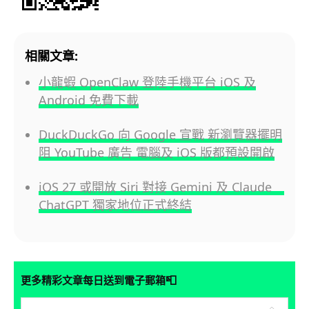
相關文章:
小龍蝦 OpenClaw 登陸手機平台 iOS 及
Android 免費下載
DuckDuckGo 向 Google 宣戰 新瀏覽器擺明
阻 YouTube 廣告 電腦及 iOS 版都預設開啟
iOS 27 或開放 Siri 對接 Gemini 及 Claude
ChatGPT 獨家地位正式終結
📮
更多精彩文章每日送到電子郵箱