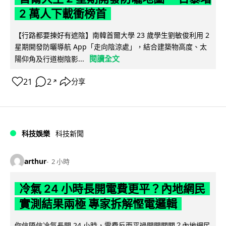
2 萬人下載衝榜首
【行路都要揀好有遮陰】南韓首爾大學 23 歲學生劉敏俊利用 2
星期開發防曬導航 App「走向陰涼處」，結合建築物高度、太
閱讀全文
陽仰角及行道樹陰影...
21
2
分享
↗
科技娛樂
科技新聞
arthur
2 小時
冷氣 24 小時長開電費更平？內地網民
實測結果兩極 專家拆解慳電邏輯
你信唔信冷氣長開 24 小時，電費反而平過開開關關？內地網民