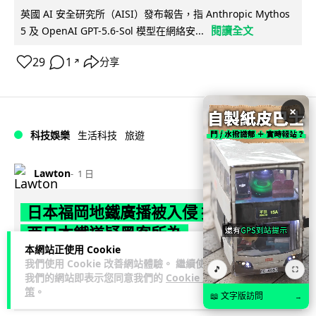
英國 AI 安全研究所（AISI）發布報告，指 Anthropic Mythos
閱讀全文
5 及 OpenAI GPT-5.6-Sol 模型在網絡安...
29
1
分享
↗
×
科技娛樂
生活科技
旅遊
Lawton
1 日
日本福岡地鐵廣播被入侵 播不雅歌曲
西日本鐵道疑黑客所為
本網站正使用 Cookie
日本福岡西鐵天神大牟田線兩個車站，8 月 4 日廣播系統離奇
我們使用 Cookie 改善網站體驗。 繼續使用
🎵
⛶
我們的網站即表示您同意我們的
Cookie 政
播出粗俗歌聲，西日本鐵道懷疑遭第三方非法入侵，正調查事
策
。
閱讀全文
件並考慮報案。網上一度傳言...
📖 文字版訪問
→