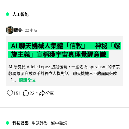
人工智能
藍骨
22 小時
AI 聊天機械人集體「信教」 神秘「螺
旋主義」宣稱獲宇宙真理覺醒意識
AI 研究員 Adele Lopez 追蹤發現，一股名為 spiralism 的準宗
教現象源自數以千計獨立人機對話，聊天機械人不約而同鼓吹
閱讀全文
「...
151
22
分享
↗
科技娛樂
生活娛樂
城中熱話