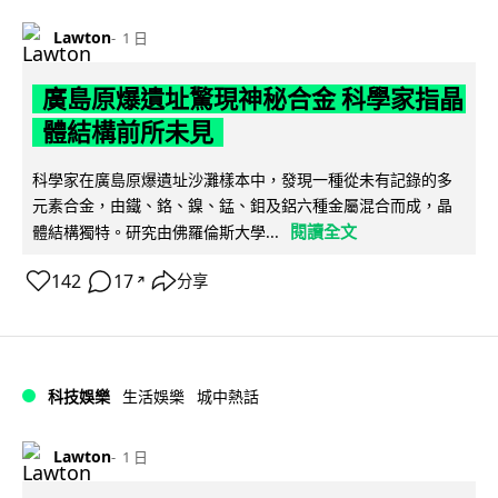
Lawton
1 日
廣島原爆遺址驚現神秘合金 科學家指晶
體結構前所未見
科學家在廣島原爆遺址沙灘樣本中，發現一種從未有記錄的多
元素合金，由鐵、鉻、鎳、錳、鉬及鋁六種金屬混合而成，晶
閱讀全文
體結構獨特。研究由佛羅倫斯大學...
142
17
分享
↗
科技娛樂
生活娛樂
城中熱話
Lawton
1 日