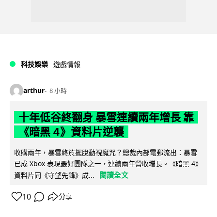
科技娛樂
遊戲情報
arthur
8 小時
十年低谷終翻身 暴雪連續兩年增長 靠
《暗黑 4》資料片逆襲
收購兩年，暴雪終於擺脫動視魔咒？總裁內部電郵流出：暴雪
已成 Xbox 表現最好團隊之一，連續兩年營收增長。《暗黑 4》
閱讀全文
資料片同《守望先鋒》成...
10
分享