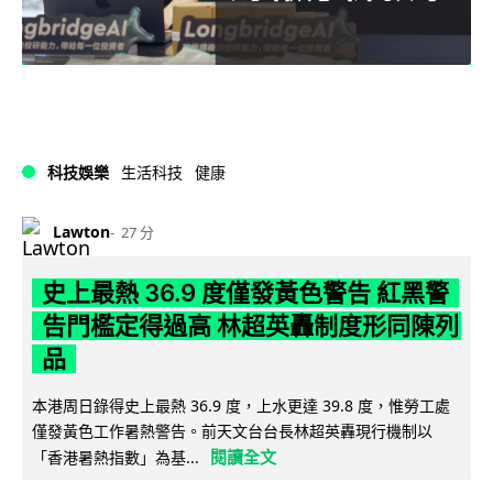
科技娛樂
生活科技
健康
Lawton
27 分
史上最熱 36.9 度僅發黃色警告 紅黑警
告門檻定得過高 林超英轟制度形同陳列
品
本港周日錄得史上最熱 36.9 度，上水更達 39.8 度，惟勞工處
僅發黃色工作暑熱警告。前天文台台長林超英轟現行機制以
閱讀全文
「香港暑熱指數」為基...