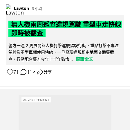
Lawton
3 小時
無人機兩周巡查違規駕駛 重型車走快線
即時被截查
警方一連 2 周展開無人機打擊違規駕駛行動，重點打擊不專注
駕駛及重型車輛使用快線，一旦發現違規即由地面交通警截
閱讀全文
查。行動配合警方今年上半年致命...
71
11
分享
↗
ADVERTISEMENT