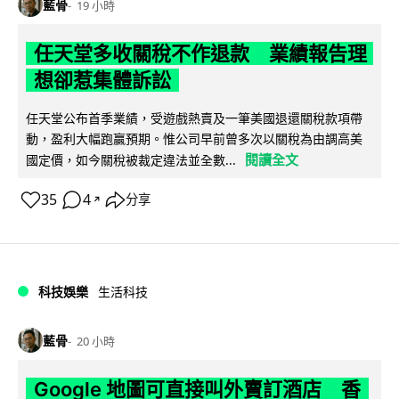
藍骨
19 小時
任天堂多收關稅不作退款 業績報告理
想卻惹集體訴訟
任天堂公布首季業績，受遊戲熱賣及一筆美國退還關稅款項帶
動，盈利大幅跑贏預期。惟公司早前曾多次以關稅為由調高美
閱讀全文
國定價，如今關稅被裁定違法並全數...
35
4
分享
↗
科技娛樂
生活科技
藍骨
20 小時
Google 地圖可直接叫外賣訂酒店 香