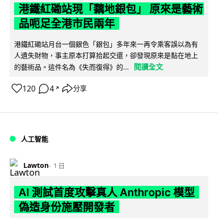
港鐵紅磡站現「黐地銀包」 原來是藝術
品呃足全港市民兩年
港鐵紅磡站月台一個銀色「銀包」多年來一再令乘客誤以為有
人遺失財物，事主原本打算拾起交還，卻發現原來是黏在地上
閱讀全文
的藝術品。這件名為《失而復得》的...
120
4
分享
↗
人工智能
Lawton
1 日
AI 測試首度攻擊真人 Anthropic 模型
偽造身份施壓開發者