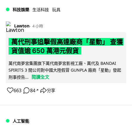
科技娛樂
生活科技
玩具
Lawton
4 小時
萬代刑事追擊假高達廠商「星動」 查獲
貨值逾 650 萬港元假貨
萬代南夢宮集團旗下萬代南夢宮影視工廠、萬代及 BANDAI
SPIRITS 3 間公司對中國大陸假冒 GUNPLA 廠商「星動」發起
閱讀全文
刑事控告...
663
84
分享
↗
人工智能