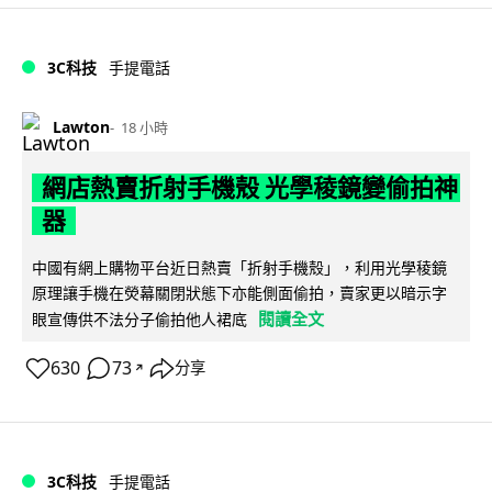
3C科技
手提電話
Lawton
18 小時
網店熱賣折射手機殼 光學稜鏡變偷拍神
器
中國有網上購物平台近日熱賣「折射手機殼」，利用光學稜鏡
原理讓手機在熒幕關閉狀態下亦能側面偷拍，賣家更以暗示字
閱讀全文
眼宣傳供不法分子偷拍他人裙底
630
73
分享
↗
3C科技
手提電話