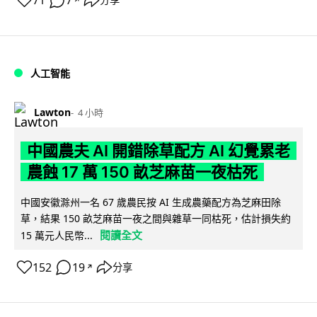
71
7
分享
人工智能
Lawton
4 小時
中國農夫 AI 開錯除草配方 AI 幻覺累老
農蝕 17 萬 150 畝芝麻苗一夜枯死
中國安徽滁州一名 67 歲農民按 AI 生成農藥配方為芝麻田除
草，結果 150 畝芝麻苗一夜之間與雜草一同枯死，估計損失約
閱讀全文
15 萬元人民幣...
152
19
分享
↗