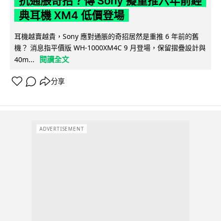
抗通脹奇招？傳 Sony 擬重推六年前經
典耳機 XM4 低價登場
耳機越賣越貴，Sony 應對通脹的奇招居然是重推 6 年前的舊
機？ 消息指平價版 WH-1000XM4C 9 月登場，保留摺疊設計與
閱讀全文
40m...
分享
ADVERTISEMENT