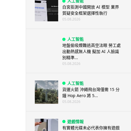
人工智能
白宮拒測中國開放 AI 模型 業界
質疑安全框架選擇性執行
05.08.2026
人工智能
地盤偷吸煙難逃高空法眼 勞工處
出動熱感無人機 擬加 AI 人臉識
別精準...
05.08.2026
人工智能
貨運火箭 沖繩飛台灣僅需 15 分
鐘 Hop Aero 將 5...
05.08.2026
遊戲情報
有實體光碟未必代表你擁有遊戲