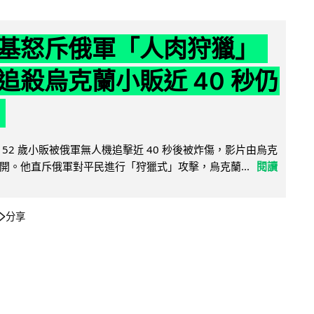
基怒斥俄軍「人肉狩獵」
追殺烏克蘭小販近 40 秒仍
52 歲小販被俄軍無人機追擊近 40 秒後被炸傷，影片由烏克
開。他直斥俄軍對平民進行「狩獵式」攻擊，烏克蘭...
閱讀
分享