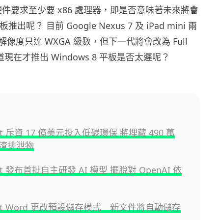
 的硬件要求至少要 x86 處理器，即是否意味著未來將會
推出呢？ 目前 Google Nexus 7 及 iPad mini 兩
像度只達 WXGA 級數，但下一代將會改為 Full
現在才推出 Windows 8 平板是否太遲呢？
oft 斥資 17 億美元投入低碳環保 將埋藏 490 萬
渣排泄物
oft 發布首批自主研發 AI 模型 擺脫對 OpenAI 依
soft Word 更改預設儲存模式 新文件將自動儲存