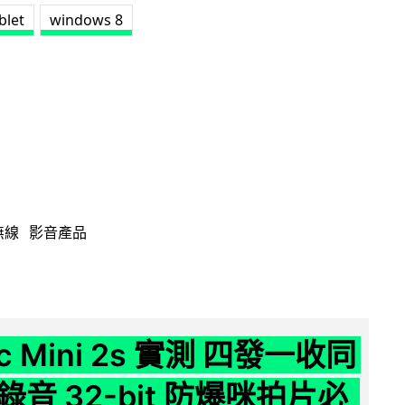
blet
windows 8
無線
影音產品
ic Mini 2s 實測 四發一收同
音 32-bit 防爆咪拍片必