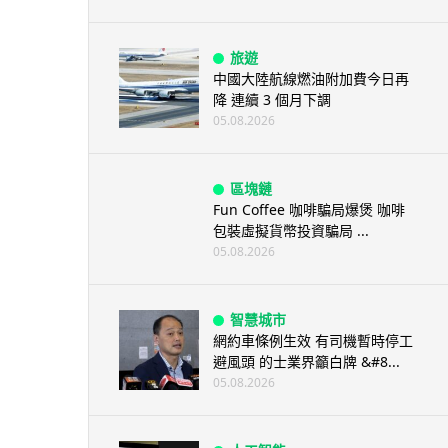
旅遊
中國大陸航線燃油附加費今日再
降 連續 3 個月下調
05.08.2026
區塊鏈
Fun Coffee 咖啡騙局爆煲 咖啡
包裝虛擬貨幣投資騙局 ...
05.08.2026
智慧城市
網約車條例生效 有司機暫時停工
避風頭 的士業界籲白牌 &#8...
05.08.2026