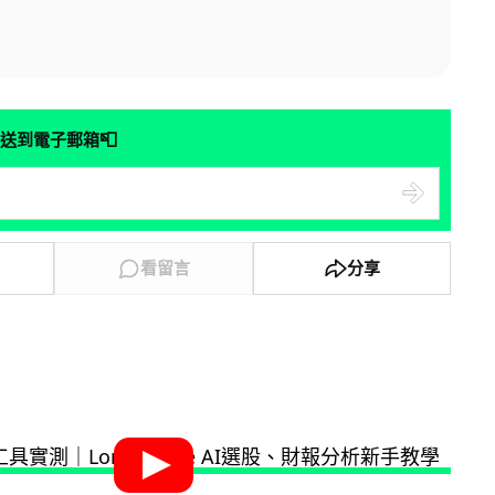
📮
送到電子郵箱
看留言
分享