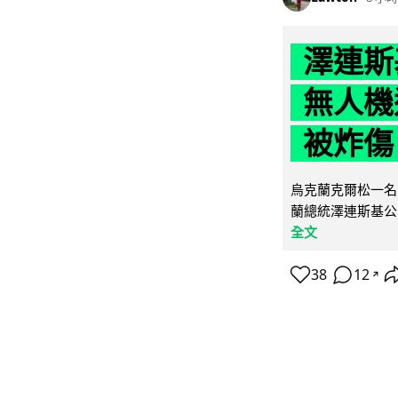
澤連斯
無人機
被炸傷
烏克蘭克爾松一名 
蘭總統澤連斯基公
全文
38
12
↗