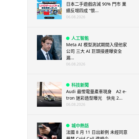
日本二手遊戲店減 90% 門市 業
績反增四成 “懷...
06.08.2026
人工智能
Meta AI 模型測試期間入侵他家
公司 三大 AI 巨頭接連曝安全
漏...
06.08.2026
科技新聞
Audi 最慳電量產車現身 A2 e-
tron 迷彩造型曝光 快充 2...
06.08.2026
城中熱話
法國 8 月 11 日出新例 未經同意
嚴禁 Cold Call 違規企...