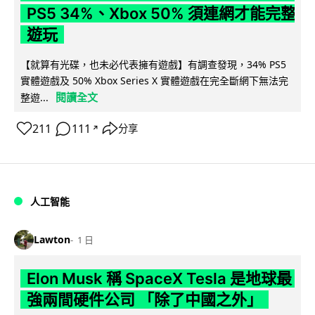
PS5 34%、Xbox 50% 須連網才能完整
遊玩
【就算有光碟，也未必代表擁有遊戲】有調查發現，34% PS5
實體遊戲及 50% Xbox Series X 實體遊戲在完全斷網下無法完
閱讀全文
整遊...
211
111
分享
↗
人工智能
Lawton
1 日
Elon Musk 稱 SpaceX Tesla 是地球最
強兩間硬件公司 「除了中國之外」