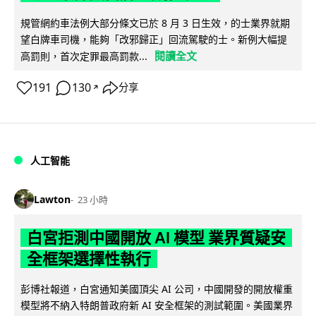
規管網約車法例大部分條文已於 8 月 3 日生效，的士業界就期
望白牌車司機，能夠「改邪歸正」回流駕駛的士。新例大幅提
閱讀全文
高罰則，首次定罪最高罰款...
191
130
分享
↗
人工智能
Lawton
23 小時
白宮拒測中國開放 AI 模型 業界質疑安
全框架選擇性執行
彭博社報道，白宮通知美國頂尖 AI 公司，中國開發的開放權重
模型將不納入特朗普政府新 AI 安全框架的測試範圍。美國業界