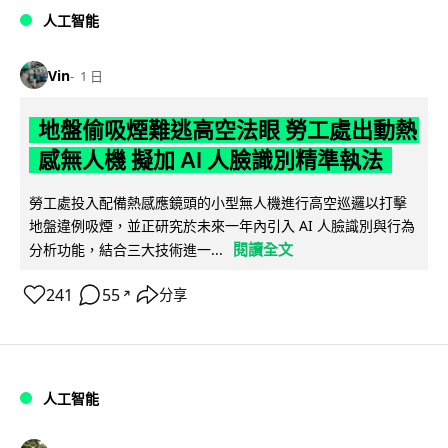
人工智能
Vin
1 日
地盤偷吸煙難逃高空法眼 勞工處出動熱
感無人機 擬加 AI 人臉識別精準執法
勞工處投入配備熱感應鏡頭的小型無人機進行高空巡邏以打擊
地盤違例吸煙，並正研究於未來一年內引入 AI 人臉識別與行為
閱讀全文
分析功能，結合三大技術進一...
241
55
分享
↗
人工智能