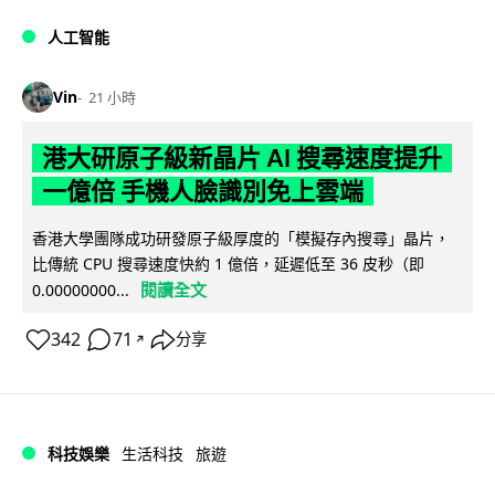
人工智能
Vin
21 小時
港大研原子級新晶片 AI 搜尋速度提升
一億倍 手機人臉識別免上雲端
香港大學團隊成功研發原子級厚度的「模擬存內搜尋」晶片，
比傳統 CPU 搜尋速度快約 1 億倍，延遲低至 36 皮秒（即
閱讀全文
0.00000000...
342
71
分享
↗
科技娛樂
生活科技
旅遊