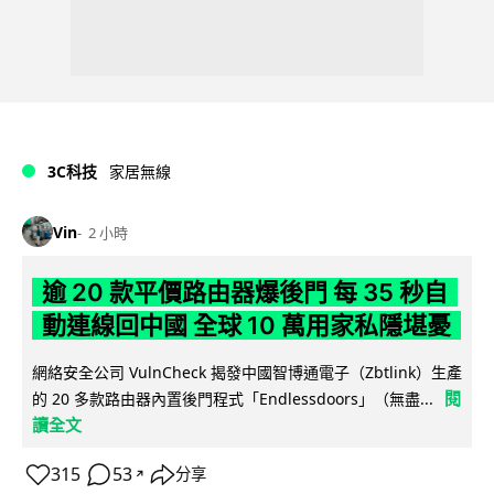
3C科技
家居無線
Vin
2 小時
逾 20 款平價路由器爆後門 每 35 秒自
動連線回中國 全球 10 萬用家私隱堪憂
網絡安全公司 VulnCheck 揭發中國智博通電子（Zbtlink）生產
閱
的 20 多款路由器內置後門程式「Endlessdoors」（無盡...
讀全文
315
53
分享
↗