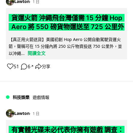
Lawton
1 日
貨運火箭 沖繩飛台灣僅需 15 分鐘 Hop
Aero 將 550 磅貨物運送至 725 公里外
【真正用火箭送貨】美國初創 Hop Aero 公開自動駕駛貨運火
箭，聲稱可在 15 分鐘內將 250 公斤物資投送 750 公里外，並
閱讀全文
以沖繩...
51
6
分享
↗
科技娛樂
遊戲情報
Lawton
1 日
有實體光碟未必代表你擁有遊戲 調查：