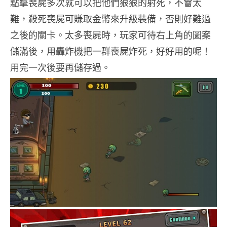
點擊喪屍多次就可以把他們狠狠的射死，不會太
難，殺死喪屍可賺取金幣來升級裝備，否則好難過
之後的關卡。太多喪屍時，玩家可待右上角的圖案
儲滿後，用轟炸機把一群喪屍炸死，好好用的呢！
用完一次後要再儲存過。