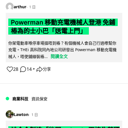
arthur
1 日
Powerman 移動充電機械人登港 免鋪
樁為的士小巴「送電上門」
你架電動車喺停車場搵唔到樁？有個機械人會自己行過嚟幫你
充電。THEi 高科院同內地公司研發出 Powerman 移動充電機
閱讀全文
械人，唔使鋪線裝樁...
28
14
分享
↗
商業科技
資訊保安
Lawton
1 日