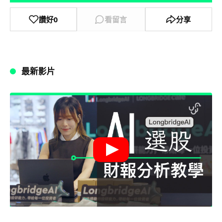
讚好
0
看留言
分享
最新影片