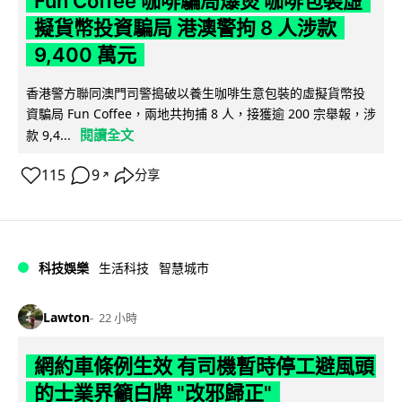
Fun Coffee 咖啡騙局爆煲 咖啡包裝虛
擬貨幣投資騙局 港澳警拘 8 人涉款
9,400 萬元
香港警方聯同澳門司警搗破以養生咖啡生意包裝的虛擬貨幣投
資騙局 Fun Coffee，兩地共拘捕 8 人，接獲逾 200 宗舉報，涉
閱讀全文
款 9,4...
115
9
分享
↗
科技娛樂
生活科技
智慧城市
Lawton
22 小時
網約車條例生效 有司機暫時停工避風頭
的士業界籲白牌 "改邪歸正"