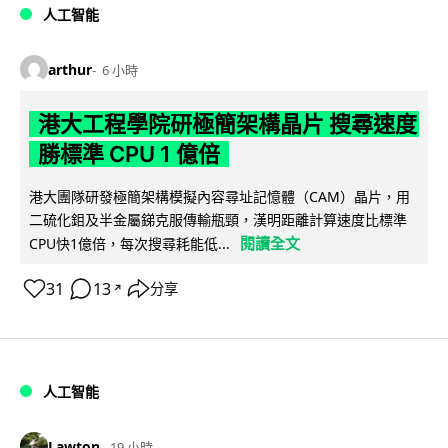
人工智能
arthur
6 小時
港大工程學院研極簡架構晶片 搜尋速度
勝標準 CPU 1 億倍
港大團隊研發極簡架構模擬內容尋址記憶體（CAM）晶片，用
二硫化鉬及半金屬銻克服傳輸瓶頸，漢明距離計算速度比標準
閱讀全文
CPU快1億倍，每次搜尋耗能低...
31
13
分享
↗
人工智能
Lawton
19 小時