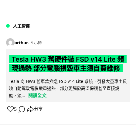
人工智能
arthur
5 小時
Tesla HW3 舊硬件裝 FSD v14 Lite 頻
現過熱 部分電腦損毀車主須自費維修
Tesla 向 HW3 舊車款推送 FSD v14 Lite 系統，引發大量車主反
映自動駕駛電腦嚴重過熱，部分更觸發高溫保護甚至直接燒
閱讀全文
毀，須...
5
分享