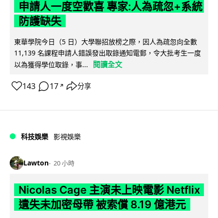
申請人一度空歡喜 專家:人為疏忽+系統
防護缺失
東華學院今日（5 日）大學聯招放榜之際，因人為疏忽向全數
11,139 名課程申請人錯誤發出取錄通知電郵，令大批考生一度
閱讀全文
以為獲得學位取錄，事...
143
17
分享
↗
科技娛樂
影視娛樂
Lawton
20 小時
Nicolas Cage 主演未上映電影 Netflix
遺失未加密母帶 被索償 8.19 億港元