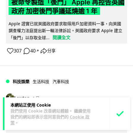
被命令製造「後門」 Apple 再控告英國
政府 加密後門爭議延燒逾 1 年
Apple 證實已就英國政府要求取得用戶加密資料一事，向英國
調查權力法庭提出新一輪法律訴訟。英國政府要求 Apple 建立
閱讀全文
「後門」以存取全球...
307
40
分享
↗
科技娛樂
生活科技
汽車科技
Lawton
1 日
本網站正使用 Cookie
我們使用 Cookie 改善網站體驗。 繼續使用
Tesla Model Y 長續航後驅版抵港
我們的網站即表示您同意我們的
Cookie 政
YOHO MALL 率先試駕
策
。