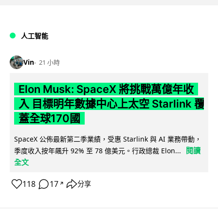
人工智能
Vin
21 小時
Elon Musk: SpaceX 將挑戰萬億年收
入 目標明年數據中心上太空 Starlink 覆
蓋全球170國
SpaceX 公佈最新第二季業績，受惠 Starlink 與 AI 業務帶動，
閱讀
季度收入按年飆升 92% 至 78 億美元。行政總裁 Elon...
全文
118
17
分享
↗