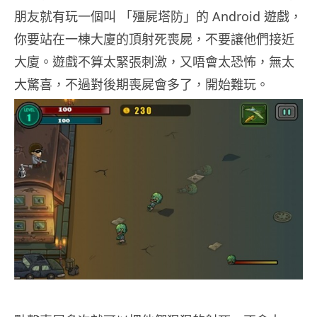
朋友就有玩一個叫 「殭屍塔防」的 Android 遊戲，
你要站在一棟大廈的頂射死喪屍，不要讓他們接近
大廈。遊戲不算太緊張刺激，又唔會太恐怖，無太
大驚喜，不過對後期喪屍會多了，開始難玩。