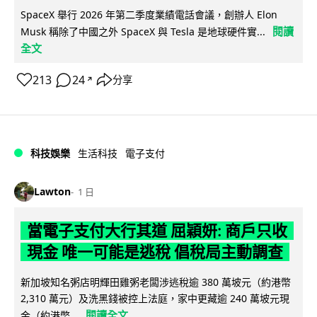
SpaceX 舉行 2026 年第二季度業績電話會議，創辦人 Elon
閱讀
Musk 稱除了中國之外 SpaceX 與 Tesla 是地球硬件實...
全文
213
24
分享
↗
科技娛樂
生活科技
電子支付
Lawton
1 日
當電子支付大行其道 屈穎妍: 商戶只收
現金 唯一可能是逃稅 倡稅局主動調查
新加坡知名粥店明輝田雞粥老闆涉逃稅逾 380 萬坡元（約港幣
2,310 萬元）及洗黑錢被控上法庭，家中更藏逾 240 萬坡元現
閱讀全文
金（約港幣...