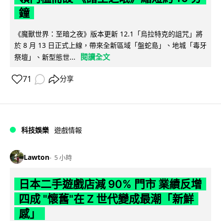
鐘
《魔獸世界：至暗之夜》版本更新 12.1「烏拉特克的詛咒」將
於 8 月 13 日正式上線，帶來全新區域「盤蛇島」、地城「毒牙
閱讀全文
祭壇」、新型態世...
71
分享
科技娛樂
遊戲情報
Lawton
5 小時
日本二手遊戲店減 90% 門市 業績反增
四成 "懷舊"在 Z 世代變成最潮「新鮮
感」