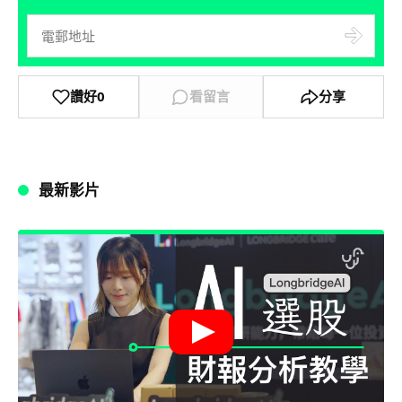
讚好
0
看留言
分享
最新影片