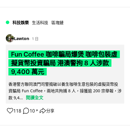
科技娛樂
生活科技
區塊鏈
Lawton
1 日
Fun Coffee 咖啡騙局爆煲 咖啡包裝虛
擬貨幣投資騙局 港澳警拘 8 人涉款
9,400 萬元
香港警方聯同澳門司警搗破以養生咖啡生意包裝的虛擬貨幣投
資騙局 Fun Coffee，兩地共拘捕 8 人，接獲逾 200 宗舉報，涉
閱讀全文
款 9,4...
118
10
分享
↗