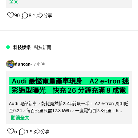
全文
90
8
分享
↗
科技娛樂
科技新聞
duncan
7 小時
Audi 最慳電量產車現身 A2 e-tron 迷
彩造型曝光 快充 26 分鐘充滿 8 成電
Audi 呢部新車，能耗竟然係25年前嘅一半。 A2 e-tron 風阻低
至0.24，每百公里只需12.8 kWh，一度電行到7.8公里。6...
閱讀全文
6
1
分享
↗