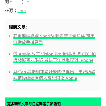
的。。。）。
來源：
cnet
相關文章:
死後繼續聽歌 Spotify 聯名藍牙骨灰甕 可串
流播放手機音樂
傳 Apple 放棄 Vision Pro 後繼機 準 CEO 拍
板發展智能眼鏡 最快下年登場配對 iPhone
AirTag 被指明知設計缺陷仍推出 集體訴訟
被拒後繼續有個人訴訟圍攻 Apple
📮
更多精彩文章每日送到電子郵箱