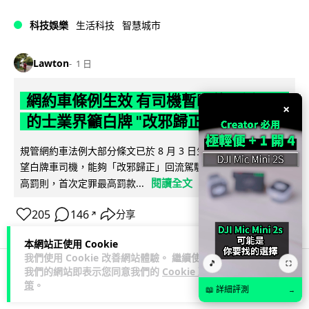
科技娛樂
生活科技
智慧城市
Lawton
1 日
網約車條例生效 有司機暫時停工避風頭
×
的士業界籲白牌 "改邪歸正"
規管網約車法例大部分條文已於 8 月 3 日生效，的士業界就期
望白牌車司機，能夠「改邪歸正」回流駕駛的士。新例大幅提
閱讀全文
高罰則，首次定罪最高罰款...
205
146
分享
↗
本網站正使用 Cookie
我們使用 Cookie 改善網站體驗。 繼續使用
🎵
⛶
我們的網站即表示您同意我們的
Cookie 政
策
。
人工智能
📖 詳細評測
→