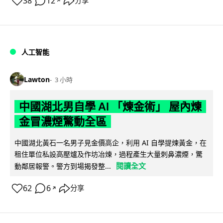
38
12
分享
↗
人工智能
Lawton
3 小時
中國湖北男自學 AI 「煉金術」 屋內煉
金冒濃煙驚動全區
中國湖北黃石一名男子見金價高企，利用 AI 自學提煉黃金，在
租住單位私設高壓爐及作坊冶煉，過程產生大量刺鼻濃煙，驚
閱讀全文
動鄰居報警。警方到場揭發整...
62
6
分享
↗