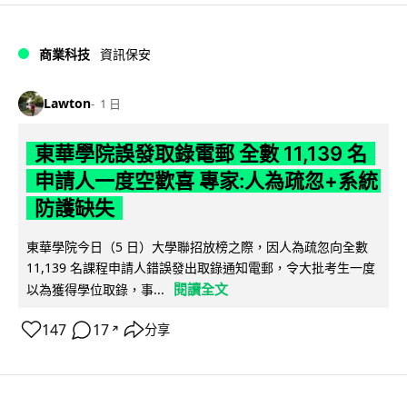
商業科技
資訊保安
Lawton
1 日
東華學院誤發取錄電郵 全數 11,139 名
申請人一度空歡喜 專家:人為疏忽+系統
防護缺失
東華學院今日（5 日）大學聯招放榜之際，因人為疏忽向全數
11,139 名課程申請人錯誤發出取錄通知電郵，令大批考生一度
閱讀全文
以為獲得學位取錄，事...
147
17
分享
↗