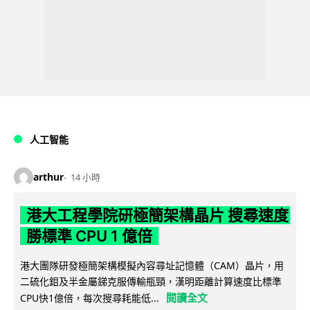
人工智能
arthur
14 小時
港大工程學院研極簡架構晶片 搜尋速度
勝標準 CPU 1 億倍
港大團隊研發極簡架構模擬內容尋址記憶體（CAM）晶片，用
二硫化鉬及半金屬銻克服傳輸瓶頸，漢明距離計算速度比標準
閱讀全文
CPU快1億倍，每次搜尋耗能低...