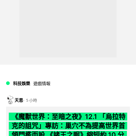
科技娛樂
遊戲情報
天恩
5 小時
《魔獸世界：至暗之夜》12.1 「烏拉特
克的詛咒」專訪：巢穴不為提高世界首
領門檻而設 《諸王之眠》縮短約 10 分