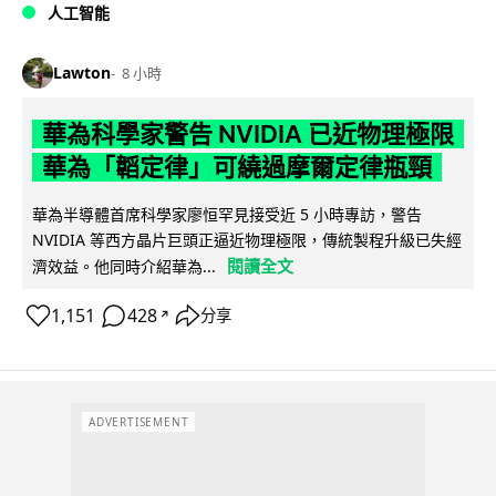
人工智能
Lawton
8 小時
華為科學家警告 NVIDIA 已近物理極限
華為「韜定律」可繞過摩爾定律瓶頸
華為半導體首席科學家廖恒罕見接受近 5 小時專訪，警告
NVIDIA 等西方晶片巨頭正逼近物理極限，傳統製程升級已失經
閱讀全文
濟效益。他同時介紹華為...
1,151
428
分享
↗
ADVERTISEMENT