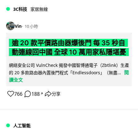
3C科技
家居無線
Vin
10 小時
逾 20 款平價路由器爆後門 每 35 秒自
動連線回中國 全球 10 萬用家私隱堪憂
網絡安全公司 VulnCheck 揭發中國智博通電子（Zbtlink）生產
閱
的 20 多款路由器內置後門程式「Endlessdoors」（無盡...
讀全文
766
188
分享
↗
人工智能