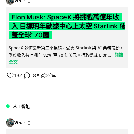
Vin
1 日
Elon Musk: SpaceX 將挑戰萬億年收
入 目標明年數據中心上太空 Starlink 覆
蓋全球170國
SpaceX 公佈最新第二季業績，受惠 Starlink 與 AI 業務帶動，
閱讀
季度收入按年飆升 92% 至 78 億美元。行政總裁 Elon...
全文
132
18
分享
↗
人工智能
Vin
1 日