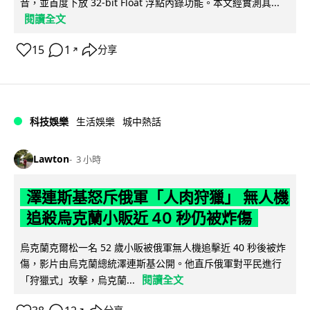
音，並首度下放 32-bit Float 浮點內錄功能。本文經實測其...
閱讀全文
15
1
分享
↗
科技娛樂
生活娛樂
城中熱話
Lawton
3 小時
澤連斯基怒斥俄軍「人肉狩獵」 無人機
追殺烏克蘭小販近 40 秒仍被炸傷
烏克蘭克爾松一名 52 歲小販被俄軍無人機追擊近 40 秒後被炸
傷，影片由烏克蘭總統澤連斯基公開。他直斥俄軍對平民進行
閱讀全文
「狩獵式」攻擊，烏克蘭...