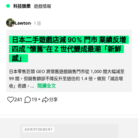
科技娛樂
遊戲情報
Lawton
1 日
日本二手遊戲店減 90% 門市 業績反增
四成 "懷舊"在 Z 世代變成最潮「新鮮
感」
日本零售巨頭 GEO 將懷舊遊戲銷售門市從 1,000 間大幅減至
99 間，但銷售額卻不降反升至過往的 1.4 倍。做到「減店增
閱讀全文
收」奇蹟，...
241
19
分享
↗
ADVERTISEMENT