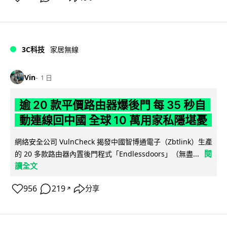
3C科技
家居無線
Vin
1 日
逾 20 款平價路由器爆後門 每 35 秒自
動連線回中國 全球 10 萬用家私隱堪憂
網絡安全公司 VulnCheck 揭發中國智博通電子（Zbtlink）生產
閱
的 20 多款路由器內置後門程式「Endlessdoors」（無盡...
讀全文
956
219
分享
↗