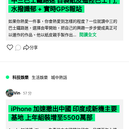
中三巴士鐵路迷 自製紙皮遙控巴士 門,
水撥識郁 + 實時GPS報站
如果你熱愛一件事，你會熱愛到怎樣的程度？一位就讀中三的
巴士鐵路迷，選擇由零開始，把自己的興趣一步步變成真正可
閱讀全文
以運作的作品。他以紙皮親手製作出...
分享
科技娛樂
生活娛樂
城中熱話
Vin
57 分
iPhone 加速撤出中國 印度成新機主要
基地 上年組裝增至5500萬部