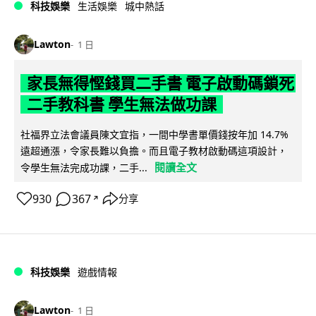
科技娛樂
生活娛樂
城中熱話
Lawton
1 日
家長無得慳錢買二手書 電子啟動碼鎖死
二手教科書 學生無法做功課
社福界立法會議員陳文宜指，一間中學書單價錢按年加 14.7%
遠超通漲，令家長難以負擔。而且電子教材啟動碼這項設計，
閱讀全文
令學生無法完成功課，二手...
930
367
分享
↗
科技娛樂
遊戲情報
Lawton
1 日