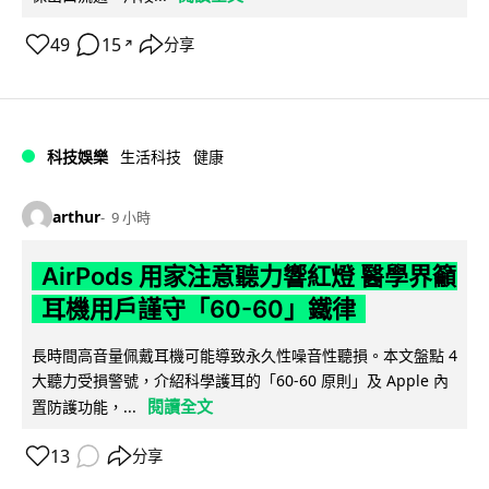
49
15
分享
↗
科技娛樂
生活科技
健康
arthur
9 小時
AirPods 用家注意聽力響紅燈 醫學界籲
耳機用戶謹守「60-60」鐵律
長時間高音量佩戴耳機可能導致永久性噪音性聽損。本文盤點 4
大聽力受損警號，介紹科學護耳的「60-60 原則」及 Apple 內
閱讀全文
置防護功能，...
13
分享