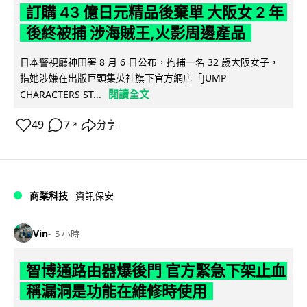
訂購 43 億日元精品後棄單 大阪女 2 年
後終被捕 涉海賊王,火影周邊產品
日本警視廳神田署 8 月 6 日公布，拘捕一名 32 歲大阪女子，
指她涉嫌在出版巨頭集英社旗下官方網店「JUMP
閱讀全文
CHARACTERS ST...
49
7
分享
↗
商業科技
資訊保安
Vin
5 小時
智博通路由器爆後門 官方緊急下架止血
稱漏洞是功能在維修時使用