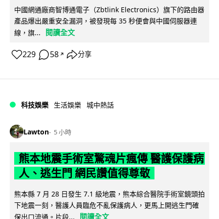
中國網通廠商智博通電子（Zbtlink Electronics）旗下的路由器
產品爆出嚴重安全漏洞，被發現每 35 秒便會與中國伺服器連
閱讀全文
線，旗...
229
58
分享
↗
科技娛樂
生活娛樂
城中熱話
Lawton
5 小時
熊本地震手術室驚魂片瘋傳 醫護保護病
人、逃生門 網民讚值得尊敬
熊本縣 7 月 28 日發生 7.1 級地震，熊本綜合醫院手術室鏡頭拍
下地震一刻，醫護人員臨危不亂保護病人，更馬上開逃生門確
閱讀全文
保出口流通。片段...