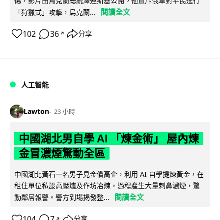
傷，影片由烏克蘭總統澤連斯基公開。他直斥俄軍對平民進行
閱讀全文
「狩獵式」攻擊，烏克蘭...
102
36
分享
↗
人工智能
Lawton
23 小時
中國湖北男自學 AI 「煉金術」 屋內煉
金冒濃煙驚動全區
中國湖北黃石一名男子見金價高企，利用 AI 自學提煉黃金，在
租住單位私設高壓爐及作坊冶煉，過程產生大量刺鼻濃煙，驚
閱讀全文
動鄰居報警。警方到場揭發整...
104
7
分享
↗