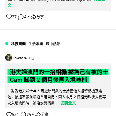
文
27
4
分享
↗
科技娛樂
生活娛樂
城中熱話
Lawton
1 日
港夫婦澳門的士拾相機 據為己有被的士
Cam 睇到 2 個月後再入境被捕
一對香港夫婦今年 5 月遊澳門乘的士拾獲他人遺留相機及電
池，拾遺不報並帶返香港自用。兩人本月 2 日經港珠澳大橋再
閱讀全文
次入境澳門時，被治安警察局...
531
75
分享
↗