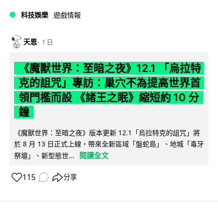
科技娛樂
遊戲情報
天恩
1 日
《魔獸世界：至暗之夜》12.1 「烏拉特
克的詛咒」專訪：巢穴不為提高世界首
領門檻而設 《諸王之眠》縮短約 10 分
鐘
《魔獸世界：至暗之夜》版本更新 12.1「烏拉特克的詛咒」將
於 8 月 13 日正式上線，帶來全新區域「盤蛇島」、地城「毒牙
閱讀全文
祭壇」、新型態世...
115
分享