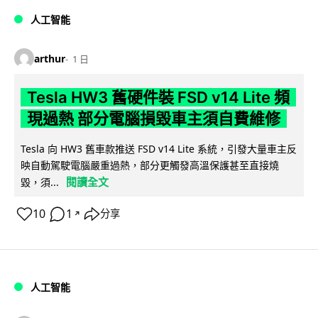
人工智能
arthur
1 日
Tesla HW3 舊硬件裝 FSD v14 Lite 頻
現過熱 部分電腦損毀車主須自費維修
Tesla 向 HW3 舊車款推送 FSD v14 Lite 系統，引發大量車主反
映自動駕駛電腦嚴重過熱，部分更觸發高溫保護甚至直接燒
閱讀全文
毀，須...
10
1
分享
↗
人工智能