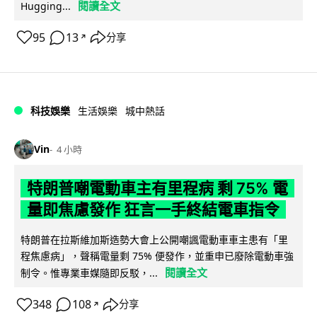
閱讀全文
Hugging...
95
13
分享
↗
科技娛樂
生活娛樂
城中熱話
Vin
4 小時
特朗普嘲電動車主有里程病 剩 75% 電
量即焦慮發作 狂言一手終結電車指令
特朗普在拉斯維加斯造勢大會上公開嘲諷電動車車主患有「里
程焦慮病」，聲稱電量剩 75% 便發作，並重申已廢除電動車強
閱讀全文
制令。惟專業車媒隨即反駁，...
348
108
分享
↗