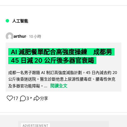
人工智能
arthur
10 小時
AI 減肥餐單配合高強度操練 成都男
45 日減 20 公斤後多器官衰竭
成都一名男子跟隨 AI 制訂高強度減脂計劃，45 日內減去約 20
公斤後昏迷送院。醫生診斷他患上尿源性膿毒症、膿毒性休克
閱讀全文
及多器官功能障礙。...
17
3
分享
↗
ADVERTISEMENT