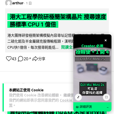
arthur
1 日
港大工程學院研極簡架構晶片 搜尋速度
勝標準 CPU 1 億倍
港大團隊研發極簡架構模擬內容尋址記憶體（CAM）晶片，用
×
二硫化鉬及半金屬銻克服傳輸瓶頸，漢明距離計算速度比標準
閱讀全文
CPU快1億倍，每次搜尋耗能低...
43
20
分享
↗
人工智能
本網站正使用 Cookie
我們使用 Cookie 改善網站體驗。 繼續使用
🎵
⛶
Lawton
1 日
我們的網站即表示您同意我們的
Cookie 政
策
。
📖 詳細評測
→
靠快閃記憶體紓緩 DRAM 不足 KIOXIA