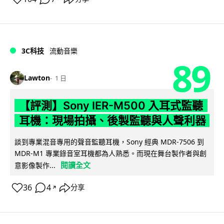
3C科技
流動音樂
89
Lawton
1 日
【評測】Sony IER-M500 入耳式監聽
耳機：現場拍攝、後製監聽與人聲利器
談到專業混音專用的聲音監聽耳機，Sony 經典 MDR-7506 到
MDR-M1 專業錄音室耳機都為人熟悉。而現在舞台製作者與創
閱讀全文
意影像製作...
36
4
分享
↗