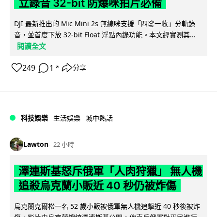
立錄音 32-bit 防爆咪拍片必備
DJI 最新推出的 Mic Mini 2s 無線咪支援「四發一收」分軌錄
音，並首度下放 32-bit Float 浮點內錄功能。本文經實測其...
閱讀全文
249
1
分享
↗
科技娛樂
生活娛樂
城中熱話
Lawton
22 小時
澤連斯基怒斥俄軍「人肉狩獵」 無人機
追殺烏克蘭小販近 40 秒仍被炸傷
烏克蘭克爾松一名 52 歲小販被俄軍無人機追擊近 40 秒後被炸