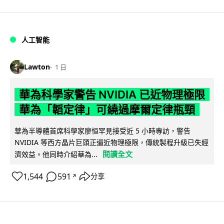
人工智能
Lawton
1 日
華為科學家警告 NVIDIA 已近物理極限
華為「韜定律」可繞過摩爾定律瓶頸
華為半導體首席科學家廖恒罕見接受近 5 小時專訪，警告
NVIDIA 等西方晶片巨頭正逼近物理極限，傳統製程升級已失經
閱讀全文
濟效益。他同時介紹華為...
1,544
591
分享
↗