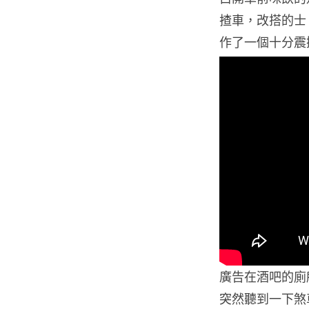
揸車，改搭的士
作了一個十分震
廣告在酒吧的廁
突然聽到一下煞