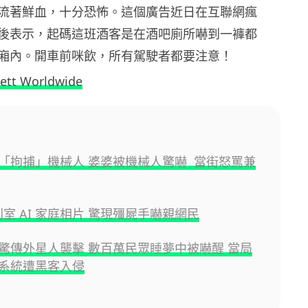
流著鮮血，十分恐怖。這個廣告近日在互聯網瘋
後表示，起碼這班酒客是在酒吧廁所嚇到一褲都
廂內。開車前咪飲，所有駕駛者都要注意！
ett Worldwide
「拘捕」機械人 婆婆被機械人驚嚇 當街怒罵兼
陳列室 AI 家庭相片 驚現殭屍手嚇親網民
驚傳外星人襲擊 數百萬民眾睡夢中被嚇醒 當局
系統遭黑客入侵