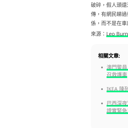
破碎，假人頭還
傳，有網民睇過
係，而不是在車
來源：
Leo Burn
相關文章:
澳門警員
召救護車
IKEA 
巴西深夜
證實緊急