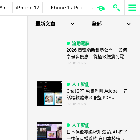
Air
iPhone 17
iPhone 17 Pro
AirPods Pro 3
Ap
最新文章
全部
流動電腦
2026 買電腦新趨勢公開！ 如何
享最多優惠 從極致便攜到電...
07.08.2026
人工智能
ChatGPT 免費呼叫 Adobe 一句
話跨軟體修圖兼整 PDF ...
07.08.2026
人工智能
日本偶像零編程知識 靠 AI 搞了
一整個直播系統 在日本技術...