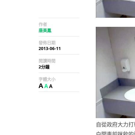
作者
唐美鳳
發佈日期
2013-06-11
閱讀時間
2分鐘
字體大小
A
A
A
自從政府大力打
白開車前咪飲的