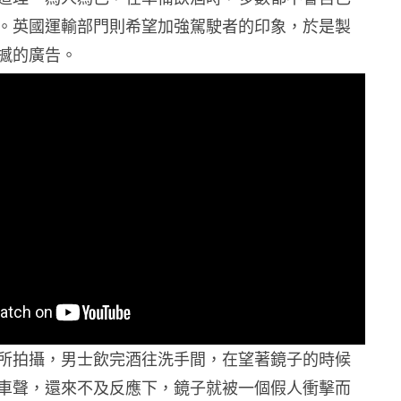
。英國運輸部門則希望加強駕駛者的印象，於是製
撼的廣告。
所拍攝，男士飲完酒往洗手間，在望著鏡子的時候
車聲，還來不及反應下，鏡子就被一個假人衝擊而