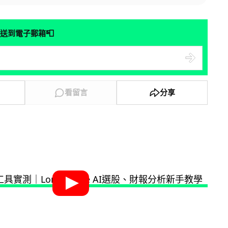
📮
送到電子郵箱
看留言
分享