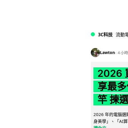
3C科技
流動
Lawton
4 小時
202
享最多
竿 揀
2026 年的電
身美學」、「AI算
讀全文