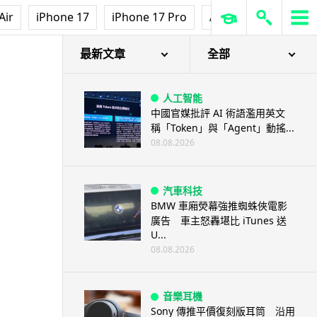
Air
iPhone 17
iPhone 17 Pro
AirPods Pro 3
Ap
最新文章
全部
人工智能
中國官媒批評 AI 術語濫用英文
稱「Token」與「Agent」動搖...
08.08.2026
汽車科技
BMW 車廂熒幕強推蜘蛛俠電影
廣告 車主怒轟堪比 iTunes 送
U...
08.08.2026
音樂耳機
Sony 傳推平價復刻版耳筒 沿用