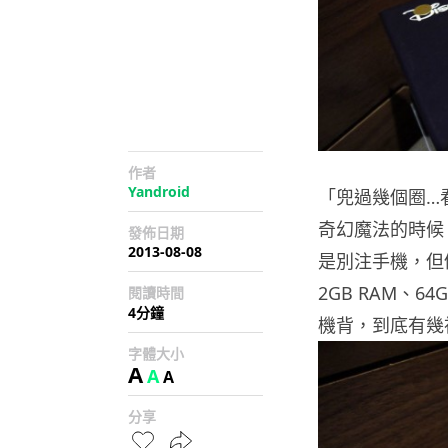
作者
Yandroid
「兜過幾個圈…看木
奇幻魔法的時候！這次
發佈日期
2013-08-08
是別注手機，但仍用
2GB RAM、
閱讀時間
4分鐘
機背，到底有幾
字體大小
A
A
A
分享