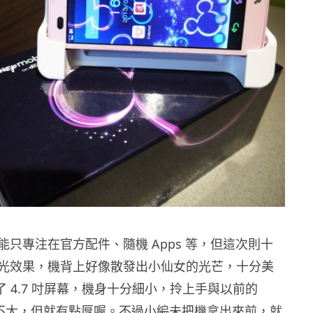
能只專注在官方配件、隨機 Apps 等，但這次則十
光效果，機背上好像散發出小仙女的光芒，十分美
配置了 4.7 吋屏幕，機身十分細小，拎上手與以前的
分別不大，但就有點厚喔。不過小編未把機拿出來前，就