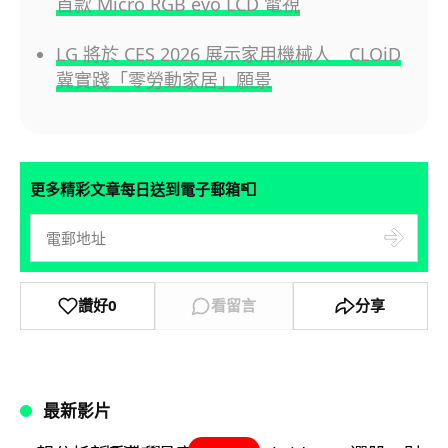
首款 Micro RGB evo LCD 電視
LG 將於 CES 2026 展示家用機械人 CLOiD
冀實踐「零勞動家居」願景
📮
更多精彩文章每日送到電子郵箱
讚好
0
看留言
分享
最新影片