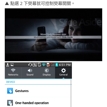
▲ 點選 2 下熒幕就可控制熒幕開關。