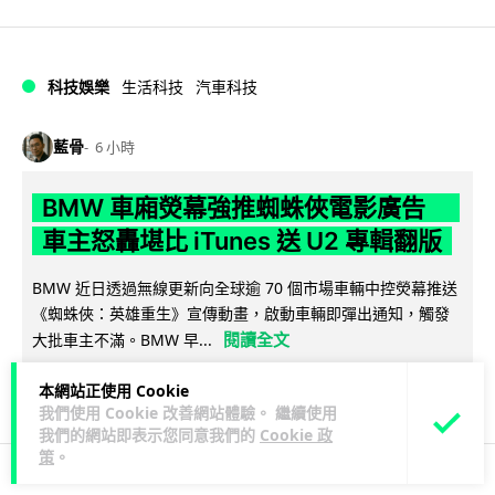
科技娛樂
生活科技
汽車科技
藍骨
6 小時
BMW 車廂熒幕強推蜘蛛俠電影廣告
車主怒轟堪比 iTunes 送 U2 專輯翻版
BMW 近日透過無線更新向全球逾 70 個市場車輛中控熒幕推送
《蜘蛛俠：英雄重生》宣傳動畫，啟動車輛即彈出通知，觸發
閱讀全文
大批車主不滿。BMW 早...
1
分享
本網站正使用 Cookie
我們使用 Cookie 改善網站體驗。 繼續使用
我們的網站即表示您同意我們的
Cookie 政
策
。