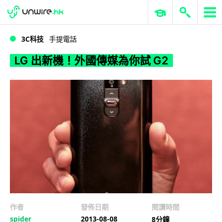
WWDC 2026
GenAI 與雲端科技專區
ERP 與商業 AI
LG 出新機！外國傳媒為你試 G2
3C科技
手提電話
LG 出新機！外國傳媒為你試 G2
作者
發佈日期
閱讀時間
spider
2013-08-08
8分鐘