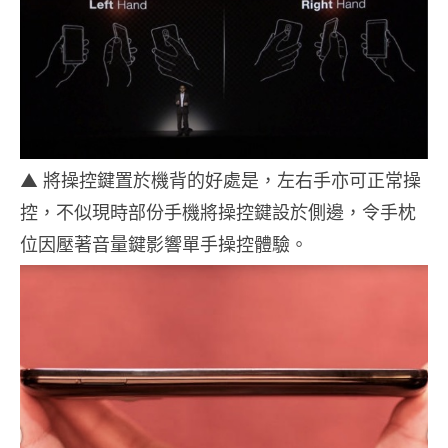
▲ 將操控鍵置於機背的好處是，左右手亦可正常操
控，不似現時部份手機將操控鍵設於側邊，令手枕
位因壓著音量鍵影響單手操控體驗。