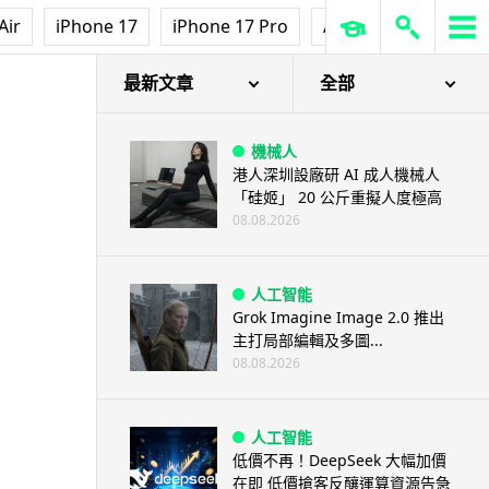
Air
iPhone 17
iPhone 17 Pro
AirPods Pro 3
Ap
最新文章
全部
機械人
港人深圳設廠研 AI 成人機械人
「硅姬」 20 公斤重擬人度極高
08.08.2026
人工智能
Grok Imagine Image 2.0 推出
主打局部編輯及多圖...
08.08.2026
人工智能
低價不再！DeepSeek 大幅加價
在即 低價搶客反釀運算資源告急