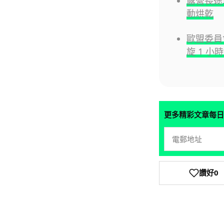
露營長途
動烘乾
歐盟委員
旋 1 小
更多精彩文章每日
讚好
0