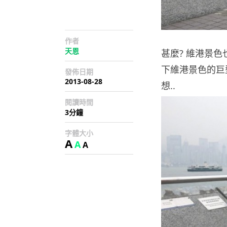
作者
天恩
甚麼? 維港景
下維港景色的巨型
發佈日期
2013-08-28
想..
閱讀時間
3分鐘
字體大小
A
A
A