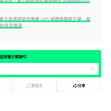
車恩物？賽力斯研聲控車廂廁所 固體廢物可自
會主席馮德萊恩專機 GPS 疑遭俄羅斯干擾 盤
時始安全降落
📮
送到電子郵箱
看留言
分享