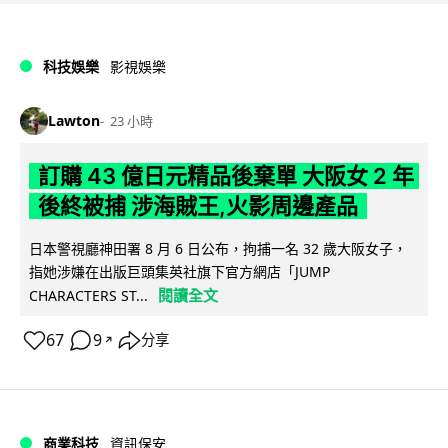
科技娛樂
影視娛樂
Lawton
23 小時
訂購 43 億日元精品後棄單 大阪女 2 年
後終被捕 涉海賊王,火影周邊產品
日本警視廳神田署 8 月 6 日公布，拘捕一名 32 歲大阪女子，
指她涉嫌在出版巨頭集英社旗下官方網店「JUMP
閱讀全文
CHARACTERS ST...
67
9
分享
↗
商業科技
資訊保安