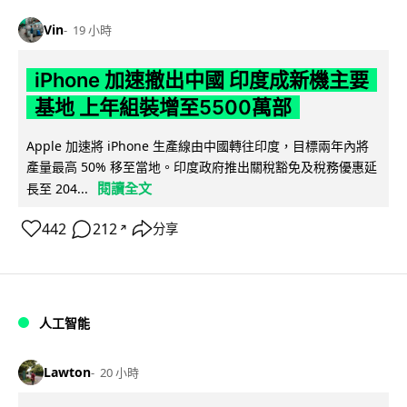
Vin
19 小時
iPhone 加速撤出中國 印度成新機主要
基地 上年組裝增至5500萬部
Apple 加速將 iPhone 生產線由中國轉往印度，目標兩年內將
產量最高 50% 移至當地。印度政府推出關稅豁免及稅務優惠延
閱讀全文
長至 204...
442
212
分享
↗
人工智能
Lawton
20 小時