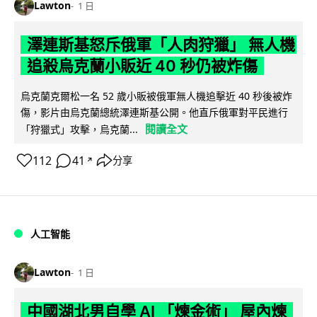
Lawton
1 日
澤連斯基怒斥俄軍「人肉狩獵」 無人機
追殺烏克蘭小販近 40 秒仍被炸傷
烏克蘭克爾松一名 52 歲小販被俄軍無人機追擊近 40 秒後被炸
傷，影片由烏克蘭總統澤連斯基公開。他直斥俄軍對平民進行
閱讀全文
「狩獵式」攻擊，烏克蘭...
112
41
分享
↗
人工智能
Lawton
1 日
中國湖北男自學 AI 「煉金術」 屋內煉