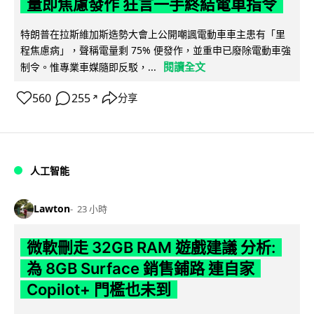
量即焦慮發作 狂言一手終結電車指令
特朗普在拉斯維加斯造勢大會上公開嘲諷電動車車主患有「里
程焦慮病」，聲稱電量剩 75% 便發作，並重申已廢除電動車強
閱讀全文
制令。惟專業車媒隨即反駁，...
560
255
分享
↗
人工智能
Lawton
23 小時
微軟刪走 32GB RAM 遊戲建議 分析:
為 8GB Surface 銷售鋪路 連自家
Copilot+ 門檻也未到