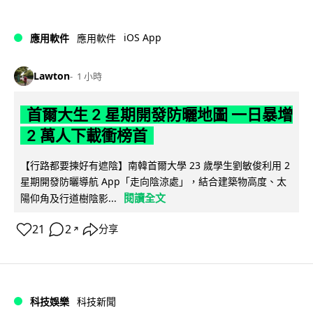
iOS App
應用軟件
應用軟件
Lawton
1 小時
首爾大生 2 星期開發防曬地圖 一日暴增
2 萬人下載衝榜首
【行路都要揀好有遮陰】南韓首爾大學 23 歲學生劉敏俊利用 2
星期開發防曬導航 App「走向陰涼處」，結合建築物高度、太
閱讀全文
陽仰角及行道樹陰影...
21
2
分享
↗
科技娛樂
科技新聞