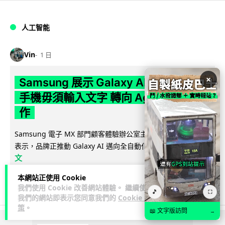
人工智能
Vin
1 日
×
Samsung 展示 Galaxy AI 新方向 未來
手機毋須輸入文字 轉向 Agent 全自動操
作
Samsung 電子 MX 部門顧客體驗辦公室主管兼副總裁 Jay Kim
閱讀全
表示，品牌正推動 Galaxy AI 邁向全自動化 Agent...
文
本網站正使用 Cookie
29
4
分享
↗
我們使用 Cookie 改善網站體驗。 繼續使用
🎵
⛶
我們的網站即表示您同意我們的
Cookie 政
策
。
📖 文字版訪問
→