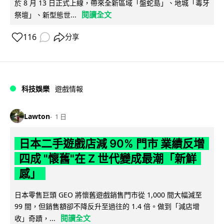
於 8 月 13 日正式上線，帶來全新區域「盤蛇島」、地城「毒牙
閱讀全文
祭壇」、新型態世...
116
分享
科技娛樂
遊戲情報
Lawton
1 日
日本二手遊戲店減 90% 門市 業績反增
四成 "懷舊"在 Z 世代變成最潮「新鮮
感」
日本零售巨頭 GEO 將懷舊遊戲銷售門市從 1,000 間大幅減至
99 間，但銷售額卻不降反升至過往的 1.4 倍。做到「減店增
閱讀全文
收」奇蹟，...