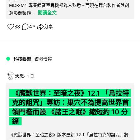
MDR-M1 專業錄音室耳機都為人熟悉。而現在舞台製作者與創
閱讀全文
意影像製作...
38
4
分享
↗
科技娛樂
遊戲情報
天恩
1 日
《魔獸世界：至暗之夜》12.1 「烏拉特
克的詛咒」專訪：巢穴不為提高世界首
領門檻而設 《諸王之眠》縮短約 10 分
鐘
《魔獸世界：至暗之夜》版本更新 12.1「烏拉特克的詛咒」將