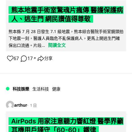
熊本地震手術室驚魂片瘋傳 醫護保護病
人、逃生門 網民讚值得尊敬
熊本縣 7 月 28 日發生 7.1 級地震，熊本綜合醫院手術室鏡頭拍
下地震一刻，醫護人員臨危不亂保護病人，更馬上開逃生門確
閱讀全文
保出口流通。片段...
67
17
分享
↗
科技娛樂
生活科技
健康
arthur
1 日
AirPods 用家注意聽力響紅燈 醫學界籲
耳機用戶謹守「60-60」鐵律