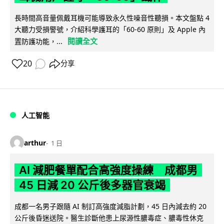
長時間高音量佩戴耳機可能導致永久性噪音性聽損。本文盤點 4
大聽力受損警號，介紹科學護耳的「60-60 原則」及 Apple 內
閱讀全文
置防護功能，...
20
分享
人工智能
arthur
1 日
AI 減肥餐單配合高強度操練 成都男
45 日減 20 公斤後多器官衰竭
成都一名男子跟隨 AI 制訂高強度減脂計劃，45 日內減去約 20
公斤後昏迷送院。醫生診斷他患上尿源性膿毒症、膿毒性休克