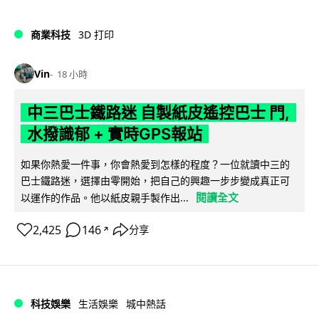
商業科技
3D 打印
Vin
18 小時
中三巴士鐵路迷 自製紙皮遙控巴士 門,
水撥識郁 + 實時GPS報站
如果你熱愛一件事，你會熱愛到怎樣的程度？一位就讀中三的
巴士鐵路迷，選擇由零開始，把自己的興趣一步步變成真正可
閱讀全文
以運作的作品。他以紙皮親手製作出...
2,425
146
分享
↗
科技娛樂
生活娛樂
城中熱話