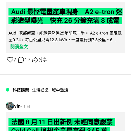
Audi 最慳電量產車現身 A2 e-tron 迷
彩造型曝光 快充 26 分鐘充滿 8 成電
Audi 呢部新車，能耗竟然係25年前嘅一半。 A2 e-tron 風阻低
至0.24，每百公里只需12.8 kWh，一度電行到7.8公里。6...
閱讀全文
7
1
分享
↗
科技娛樂
生活娛樂
城中熱話
Vin
1 日
法國 8 月 11 日出新例 未經同意嚴禁
Cold Call 違規企業最高罰 345 萬