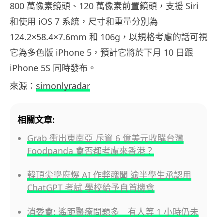
800 萬像素鏡頭、120 萬像素前置鏡頭，支援 Siri
和使用 iOS 7 系統，尺寸和重量分別為
124.2×58.4×7.6mm 和 106g，以規格考慮的話可視
它為多色版 iPhone 5，預計它將於下月 10 日跟
iPhone 5S 同時發布。
來源：
simonlyradar
相關文章:
Grab 衝出東南亞 斥資 6 億美元收購台灣
Foodpanda 會否都考慮來香港？
韓頂尖學府爆 AI 作弊醜聞 逾半學生承認用
ChatGPT 考試 學校給予自首機會
消委會: 遙距醫療問題多 有人等 1 小時仍未