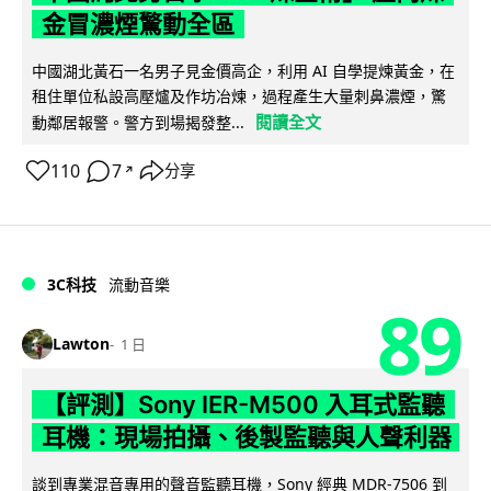
金冒濃煙驚動全區
中國湖北黃石一名男子見金價高企，利用 AI 自學提煉黃金，在
租住單位私設高壓爐及作坊冶煉，過程產生大量刺鼻濃煙，驚
閱讀全文
動鄰居報警。警方到場揭發整...
110
7
分享
↗
3C科技
流動音樂
89
Lawton
1 日
【評測】Sony IER-M500 入耳式監聽
耳機：現場拍攝、後製監聽與人聲利器
談到專業混音專用的聲音監聽耳機，Sony 經典 MDR-7506 到