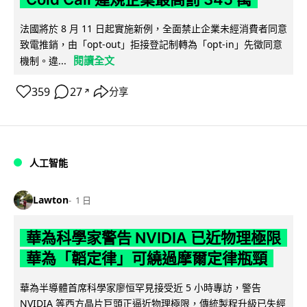
法國將於 8 月 11 日起實施新例，全面禁止企業未經消費者同意
致電推銷，由「opt-out」拒接登記制轉為「opt-in」先徵同意
閱讀全文
機制。違...
359
27
分享
↗
人工智能
Lawton
1 日
華為科學家警告 NVIDIA 已近物理極限
華為「韜定律」可繞過摩爾定律瓶頸
華為半導體首席科學家廖恒罕見接受近 5 小時專訪，警告
NVIDIA 等西方晶片巨頭正逼近物理極限，傳統製程升級已失經