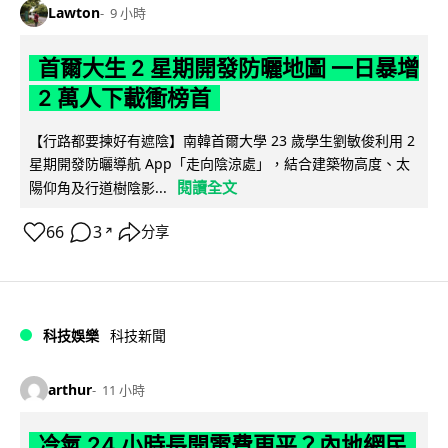
Lawton
9 小時
首爾大生 2 星期開發防曬地圖 一日暴增
2 萬人下載衝榜首
【行路都要揀好有遮陰】南韓首爾大學 23 歲學生劉敏俊利用 2
星期開發防曬導航 App「走向陰涼處」，結合建築物高度、太
閱讀全文
陽仰角及行道樹陰影...
66
3
分享
↗
科技娛樂
科技新聞
arthur
11 小時
冷氣 24 小時長開電費更平？內地網民