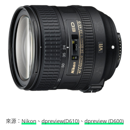
來源：
Nikon
、
dpreview(D610)
、
dpreview (D600)