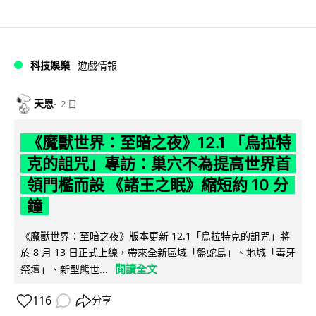
科技娛樂
遊戲情報
天恩
2 日
《魔獸世界：至暗之夜》12.1 「烏拉特
克的詛咒」專訪：巢穴不為提高世界首
領門檻而設 《諸王之眠》縮短約 10 分
鐘
《魔獸世界：至暗之夜》版本更新 12.1「烏拉特克的詛咒」將
於 8 月 13 日正式上線，帶來全新區域「盤蛇島」、地城「毒牙
閱讀全文
祭壇」、新型態世...
116
分享