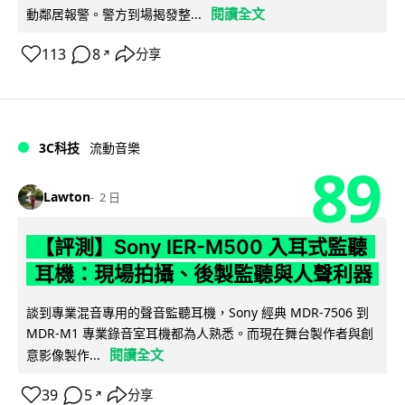
閱讀全文
動鄰居報警。警方到場揭發整...
113
8
分享
↗
3C科技
流動音樂
89
Lawton
2 日
【評測】Sony IER-M500 入耳式監聽
耳機：現場拍攝、後製監聽與人聲利器
談到專業混音專用的聲音監聽耳機，Sony 經典 MDR-7506 到
MDR-M1 專業錄音室耳機都為人熟悉。而現在舞台製作者與創
閱讀全文
意影像製作...
39
5
分享
↗