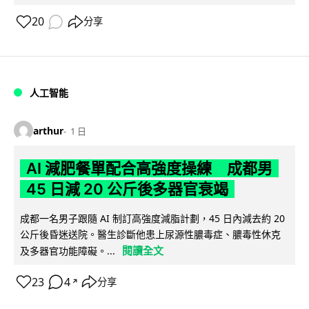
20
分享
人工智能
arthur
1 日
AI 減肥餐單配合高強度操練 成都男
45 日減 20 公斤後多器官衰竭
成都一名男子跟隨 AI 制訂高強度減脂計劃，45 日內減去約 20
公斤後昏迷送院。醫生診斷他患上尿源性膿毒症、膿毒性休克
閱讀全文
及多器官功能障礙。...
23
4
分享
↗