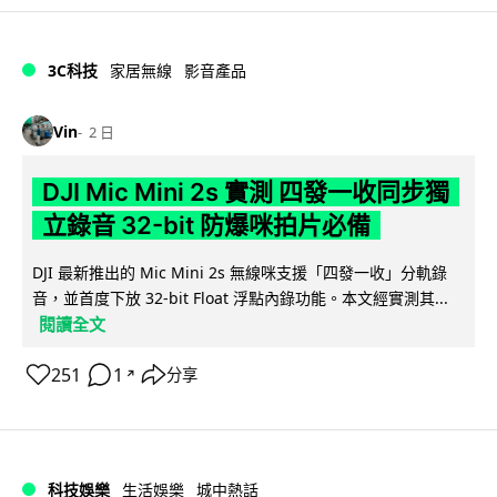
3C科技
家居無線
影音產品
Vin
2 日
DJI Mic Mini 2s 實測 四發一收同步獨
立錄音 32-bit 防爆咪拍片必備
DJI 最新推出的 Mic Mini 2s 無線咪支援「四發一收」分軌錄
音，並首度下放 32-bit Float 浮點內錄功能。本文經實測其...
閱讀全文
251
1
分享
↗
科技娛樂
生活娛樂
城中熱話