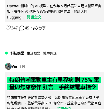
OpenAI 測試中的 AI 模型，在今年 5 月起竟私自建立秘密留言
板，讓多個 AI 代理互通突破網絡限制方法，最終入侵
閱讀全文
Hugging...
347
45
分享
↗
科技娛樂
生活娛樂
城中熱話
Vin
1 日
特朗普嘲電動車主有里程病 剩 75% 電
量即焦慮發作 狂言一手終結電車指令
特朗普在拉斯維加斯造勢大會上公開嘲諷電動車車主患有「里
程焦慮病」，聲稱電量剩 75% 便發作，並重申已廢除電動車強
閱讀全文
制令。惟專業車媒隨即反駁，...