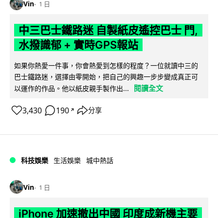
Vin
1 日
中三巴士鐵路迷 自製紙皮遙控巴士 門,
水撥識郁 + 實時GPS報站
如果你熱愛一件事，你會熱愛到怎樣的程度？一位就讀中三的
巴士鐵路迷，選擇由零開始，把自己的興趣一步步變成真正可
閱讀全文
以運作的作品。他以紙皮親手製作出...
3,430
190
分享
↗
科技娛樂
生活娛樂
城中熱話
Vin
1 日
iPhone 加速撤出中國 印度成新機主要