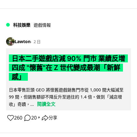
科技娛樂
遊戲情報
Lawton
2 日
日本二手遊戲店減 90% 門市 業績反增
四成 "懷舊"在 Z 世代變成最潮「新鮮
感」
日本零售巨頭 GEO 將懷舊遊戲銷售門市從 1,000 間大幅減至
99 間，但銷售額卻不降反升至過往的 1.4 倍。做到「減店增
閱讀全文
收」奇蹟，...
260
20
分享
↗