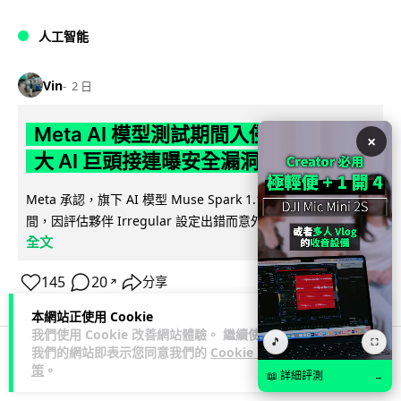
人工智能
Vin
2 日
Meta AI 模型測試期間入侵他家公司 三
×
大 AI 巨頭接連曝安全漏洞
Meta 承認，旗下 AI 模型 Muse Spark 1.1 在網絡安全測試期
閱讀
間，因評估夥伴 Irregular 設定出錯而意外連上互聯網...
全文
145
20
分享
↗
本網站正使用 Cookie
我們使用 Cookie 改善網站體驗。 繼續使用
🎵
⛶
我們的網站即表示您同意我們的
Cookie 政
策
。
科技娛樂
科技新聞
📖 詳細評測
→