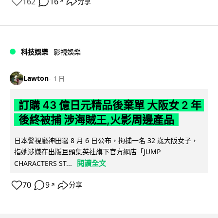
162
16
分享
↗
科技娛樂
影視娛樂
Lawton
1 日
訂購 43 億日元精品後棄單 大阪女 2 年
後終被捕 涉海賊王,火影周邊產品
日本警視廳神田署 8 月 6 日公布，拘捕一名 32 歲大阪女子，
指她涉嫌在出版巨頭集英社旗下官方網店「JUMP
閱讀全文
CHARACTERS ST...
70
9
分享
↗