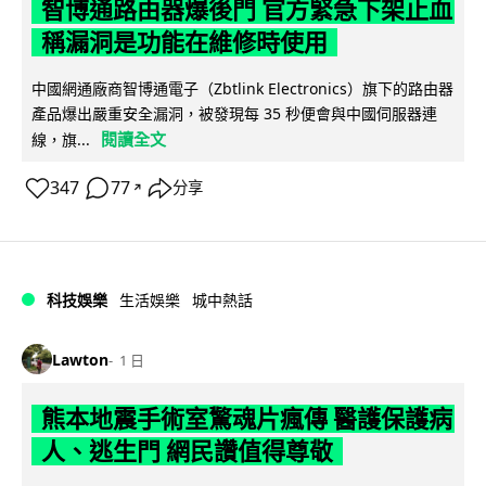
智博通路由器爆後門 官方緊急下架止血
稱漏洞是功能在維修時使用
中國網通廠商智博通電子（Zbtlink Electronics）旗下的路由器
產品爆出嚴重安全漏洞，被發現每 35 秒便會與中國伺服器連
閱讀全文
線，旗...
347
77
分享
↗
科技娛樂
生活娛樂
城中熱話
Lawton
1 日
熊本地震手術室驚魂片瘋傳 醫護保護病
人、逃生門 網民讚值得尊敬