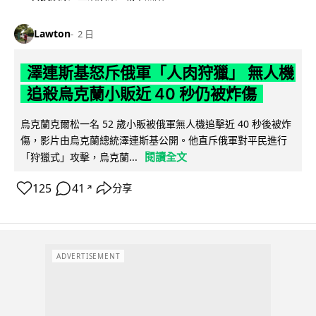
Lawton
2 日
澤連斯基怒斥俄軍「人肉狩獵」 無人機
追殺烏克蘭小販近 40 秒仍被炸傷
烏克蘭克爾松一名 52 歲小販被俄軍無人機追擊近 40 秒後被炸
傷，影片由烏克蘭總統澤連斯基公開。他直斥俄軍對平民進行
閱讀全文
「狩獵式」攻擊，烏克蘭...
125
41
分享
↗
ADVERTISEMENT