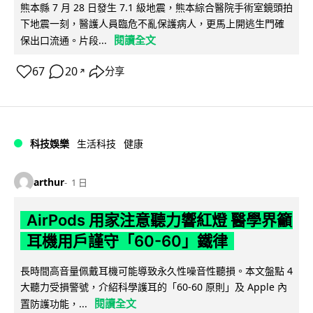
熊本縣 7 月 28 日發生 7.1 級地震，熊本綜合醫院手術室鏡頭拍
下地震一刻，醫護人員臨危不亂保護病人，更馬上開逃生門確
閱讀全文
保出口流通。片段...
67
20
分享
↗
科技娛樂
生活科技
健康
arthur
1 日
AirPods 用家注意聽力響紅燈 醫學界籲
耳機用戶謹守「60-60」鐵律
長時間高音量佩戴耳機可能導致永久性噪音性聽損。本文盤點 4
大聽力受損警號，介紹科學護耳的「60-60 原則」及 Apple 內
閱讀全文
置防護功能，...