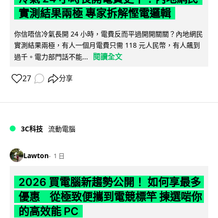
實測結果兩極 專家拆解慳電邏輯
你信唔信冷氣長開 24 小時，電費反而平過開開關關？內地網民
實測結果兩極，有人一個月電費只需 118 元人民幣，有人飆到
閱讀全文
過千。電力部門話不能...
27
分享
3C科技
流動電腦
Lawton
1 日
2026 買電腦新趨勢公開！ 如何享最多
優惠 從極致便攜到電競標竿 揀選啱你
的高效能 PC