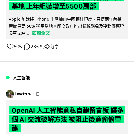
基地 上年組裝增至5500萬部
Apple 加速將 iPhone 生產線由中國轉往印度，目標兩年內將
產量最高 50% 移至當地。印度政府推出關稅豁免及稅務優惠延
閱讀全文
長至 204...
505
233
分享
↗
人工智能
Lawton
1 日
OpenAI 人工智能竟私自建留言板 讓多
個 AI 交流破解方法 被阻止後竟偷偷重
建