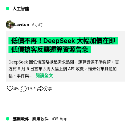
人工智能
Lawton
6 小時
低價不再！DeepSeek 大幅加價在即
低價搶客反釀運算資源告急
DeepSeek 因低價策略掀起需求熱潮，運算資源不勝負荷，官
方於 8 月 6 日宣布即將大幅上調 API 收費，惟未公布具體加
閱讀全文
幅。事件與...
45
13
分享
↗
iOS App
應用軟件
應用軟件